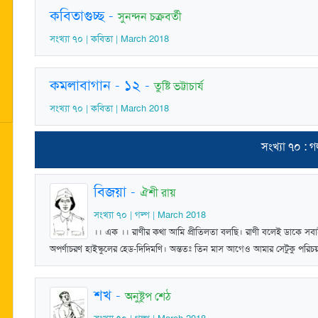
কবিতাগুচ্ছ
-
সুনন্দন চক্রবর্তী
সংখ্যা ৭০ | কবিতা | March 2018
কমলাবাগান - ১২
-
তুষ্টি ভট্টাচার্য
সংখ্যা ৭০ | কবিতা | March 2018
সংখ্যা ৭০ : গ
বিজয়া
-
ঐশী রায়
সংখ্যা ৭০ | গল্প | March 2018
।। এক ।। রাণীর কথা আমি প্রীতিলতা বলছি। রাণী বলেই ডাকে সবাই
অপর্ণাচরণ হাইস্কুলের হেড-দিদিমণি। অন্ততঃ তিন মাস আগেও আমার সেটুকু পর
শখ
-
অনুষ্টুপ শেঠ