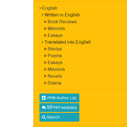
English
Written in English
Book Reviews
Memoirs
Essays
Translated into English
Stories
Poems
Essays
Memoirs
Novels
Drama
লেখক/Author List
চিঠিপত্র/Feedback
Search