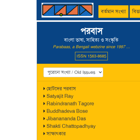
বর্তমান সংখ্যা
বিভ
পরবাস
বাংলা ভাষা, সাহিত্য ও সংস্কৃতি
Parabaas, a Bengali webzine since 1997 ...
ISSN 1563-8685
ছোটদের পরবাস
Satyajit Ray
Rabindranath Tagore
Buddhadeva Bose
Jibanananda Das
Shakti Chattopadhyay
সাক্ষাৎকার