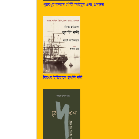
পুত্রবধূর কলমে গৌরী আইয়ুব এবং প্রসঙ্গত
বিশ্বের ইতিহাসে হুগলি নদী