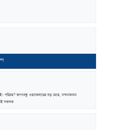
ল্প
। পরিচয়? জগৎবন্ধু ওয়াদ্দেদারের বড় মেয়ে, নন্দনকানন
িচয়ই সকলক