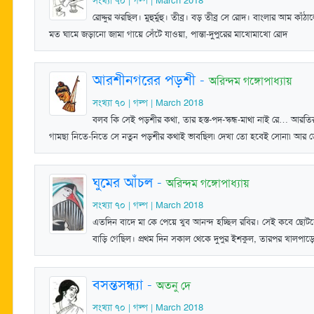
সংখ্যা ৭০ | গল্প | March 2018
রোদ্দুর ঝরছিল। মুহুর্মুহু। তীব্র। বড় তীব্র সে রোদ। বাংলার আম ক
মত ঘামে জড়ানো জামা গায়ে সেঁটে যাওয়া, পান্তা-দুপুরের মাখোমাখো রোদ
আরশীনগরের পড়শী
-
অরিন্দম গঙ্গোপাধ্যায়
সংখ্যা ৭০ | গল্প | March 2018
বলব কি সেই পড়শীর কথা, তার হস্ত-পদ-স্কন্ধ-মাথা নাই রে… আরত
গামছা নিতে-নিতে সে নতুন পড়শীর কথাই ভাবছিল৷ দেখা তো হবেই সোনা৷ আর ত
ঘুমের আঁচল
-
অরিন্দম গঙ্গোপাধ্যায়
সংখ্যা ৭০ | গল্প | March 2018
এতদিন বাদে মা কে পেয়ে খুব আনন্দ হচ্ছিল রবির। সেই কবে ছোটব
বাড়ি গেছিল। প্রথম দিন সকাল থেকে দুপুর ইশকুল, তারপর খালপাড়
বসন্তসন্ধ্যা
-
অতনু দে
সংখ্যা ৭০ | গল্প | March 2018