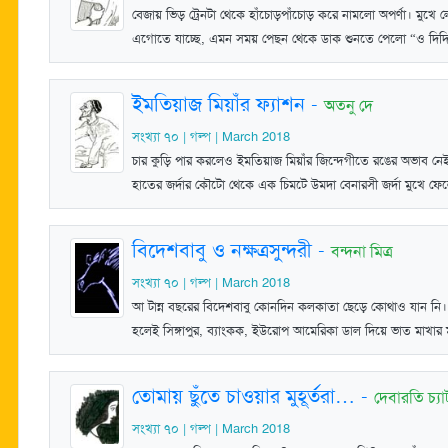
বেজায় ভিড় ট্রেনটা থেকে হাঁচোড়পাঁচোড় করে নামলো অপর্ণা। মুখে লে
এগোতে যাচ্ছে, এমন সময় পেছন থেকে ডাক শুনতে পেলো “ও দিদ
ইমতিয়াজ মিয়াঁর ফ্যাশন
-
অতনু দে
সংখ্যা ৭০ | গল্প | March 2018
চার কুড়ি পার করলেও ইমতিয়াজ মিয়াঁর জিন্দেগীতে রঙের অভাব নেই
হাতের জর্দার কৌটো থেকে এক চিমটে উমদা বেনারসী জর্দা মুখে 
বিদেশবাবু ও নক্ষত্রসুন্দরী
-
বন্দনা মিত্র
সংখ্যা ৭০ | গল্প | March 2018
আ টান্ন বছরের বিদেশবাবু কোনদিন কলকাতা ছেড়ে কোথাও যান নি।
হলেই সিঙ্গাপুর, ব্যাংকক, ইউরোপ আমেরিকা ডাল দিয়ে ভাত মাখা
তোমায় ছুঁতে চাওয়ার মুহূর্তরা…
-
দেবারতি চ্যাট
সংখ্যা ৭০ | গল্প | March 2018