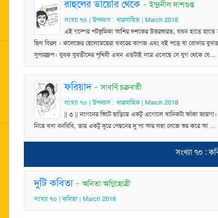
রাহুলের ডায়েরি থেকে
-
ইন্দ্রনীল দাশগুপ্ত
সংখ্যা ৭০ | উপন্যাস : ধারাবাহিক | March 2018
এই গল্পের পটভূমিকা আশির দশকের উত্তরভারত, যখন হাতে হাতে স্মার
ছিল বিরল । কলেজের ছেলেমেয়েরা খবরের কাগজ এবং বই পড়ে যা বোঝার বুঝত। 
সুপারফ্লপ। যুবক যুবতীদের পৃথিবী এখন এতটাই সরে এসেছে সে যুগ থেকে যে... 
ফরিয়াদ
-
সাবর্ণি চক্রবর্তী
সংখ্যা ৭০ | উপন্যাস : ধারাবাহিক | March 2018
|| ৩ || নগেনের ভিটে ছাড়িয়ে একটু এগোলে খানিকটা ফাঁকা জায়গা। 
নিয়ে বসা বনবিবি, তার একটু দূরে পেছনের দু’পা আর লম্বা লেজে ভর করে আ ...
সংখ্যা ৭০ : ক
দুটি কবিতা
-
অনিতা অগ্নিহোত্রী
সংখ্যা ৭০ | কবিতা | March 2018