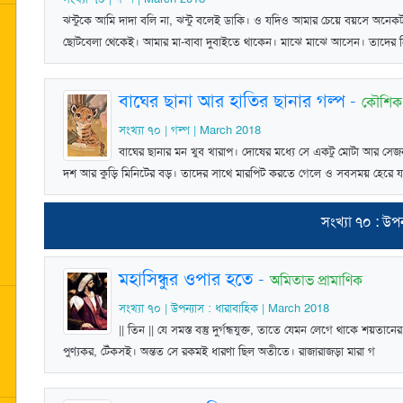
ঝন্টুকে আমি দাদা বলি না, ঝন্টু বলেই ডাকি। ও যদিও আমার চেয়ে বয়সে অনেক
ছোটবেলা থেকেই। আমার মা-বাবা দুবাইতে থাকেন। মাঝে মাঝে আসেন। তাদের 
বাঘের ছানা আর হাতির ছানার গল্প
-
কৌশিক ভট
সংখ্যা ৭০ | গল্প | March 2018
বাঘের ছানার মন খুব খারাপ। দোষের মধ্যে সে একটু মোটা আর সেজন্
দশ আর কুড়ি মিনিটের বড়। তাদের সাথে মারপিট করতে গেলে ও সবসময় হেরে য
সংখ্যা ৭০ : উপন
মহাসিন্ধুর ওপার হতে
-
অমিতাভ প্রামাণিক
সংখ্যা ৭০ | উপন্যাস : ধারাবাহিক | March 2018
|| তিন || যে সমস্ত বস্তু দুর্গন্ধযুক্ত, তাতে যেমন লেগে থাকে শয়তানের 
পুণ্যকর, টেঁকসই। অন্তত সে রকমই ধারণা ছিল অতীতে। রাজারাজড়া মারা গ