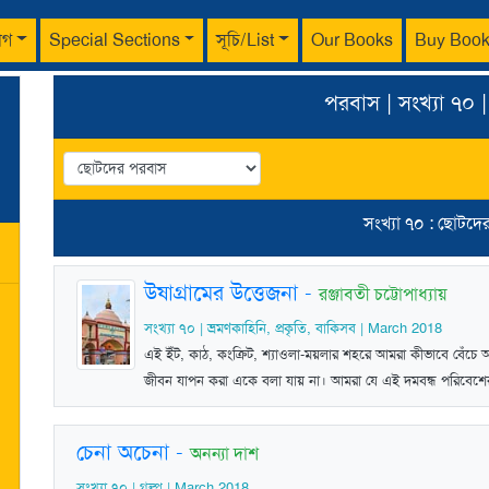
াগ
Special Sections
সূচি/List
Our Books
Buy Boo
পরবাস | সংখ্যা ৭০ |
সংখ্যা ৭০ : ছোটদে
উষাগ্রামের উত্তেজনা
-
রঞ্জাবতী চট্টোপাধ্যায়
সংখ্যা ৭০ | ভ্রমণকাহিনি, প্রকৃতি, বাকিসব | March 2018
এই ইঁট, কাঠ, কংক্রিট, শ্যাওলা-ময়লার শহরে আমরা কীভাবে বেঁচে আছ
জীবন যাপন করা একে বলা যায় না। আমরা যে এই দমবন্ধ পরিবেশের
চেনা অচেনা
-
অনন্যা দাশ
সংখ্যা ৭০ | গল্প | March 2018