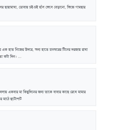
াঁঠালের ছায়ামাখা, ডোবায় চই-চই হাঁস ভেসে বেড়ানো, ভিজে গামছার
ির এক হাত নিজের উদরে, অন্য হাতে চানঘরের টিনের দরজায় রাখা
ো কটা দিন। ...
েলায় একবার মা কিছুদিনের জন্য তাকে বাবার কাছে রেখে মামার
ের মাঠে হুটোপাট