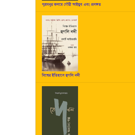
পুত্রবধূর কলমে গৌরী আইয়ুব এবং প্রসঙ্গত
বিশ্বের ইতিহাসে হুগলি নদী