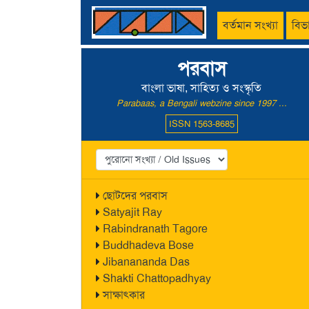
বর্তমান সংখ্যা
বিভ
পরবাস
বাংলা ভাষা, সাহিত্য ও সংস্কৃতি
Parabaas, a Bengali webzine since 1997 ...
ISSN 1563-8685
ছোটদের পরবাস
Satyajit Ray
Rabindranath Tagore
Buddhadeva Bose
Jibanananda Das
Shakti Chattopadhyay
সাক্ষাৎকার