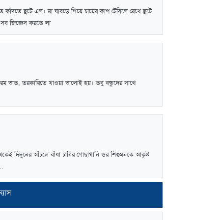
ে কাঁদতে ছুটে এল। মা ঘাবড়ে গিয়ে চায়ের কাপ টেবিলে রেখে ছুটে
সব জিজ্ঞেস করতে লা
িলে গরম ভাত, তরকারিতে খাওয়া ভালোই হয়। তবু বন্ধুদের সাথে
কেই দিদুনের আঁচলে বাঁধা চাবির গোছাখানি ওর শিশুমনকে আকৃষ্ট
..
্যাস