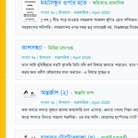
মহাসিন্ধুর ওপার হতে
-
অমিতাভ প্রামাণিক
সংখ্যা ৭৮ | উপন্যাস : ধারাবাহিক | April 2020
|| দশ || শীত পড়ে যাওয়ায় সমরকন্দ আক্রমণ স্থগিত রেখে অন্দিজান ফ
সমরকন্দের অধিপতি। সমরকন্দের ওপর নজর শুধু বাবরেরই নয়, বৈশুঙ্ঘরের নিজে
কালসন্ধ্যা
-
মিহির সেনগুপ্ত
সংখ্যা ৭৮ | উপন্যাস : ধারাবাহিক | April 2020
তবে আমি যুধিষ্ঠিরকে যতটা বুঝেছি তিনি যদি কর্ণ বিষয়ে জানতে পারতেন, তবে অব
করার জন্য প্রবীণ কৌরবদের বাধ্য করতেন। এ বিষয়ে যুদ্ধের প্র
অন্তর্জাল (২)
-
অঞ্জলি দাশ
সংখ্যা ৭৮ | উপন্যাস : ধারাবাহিক | April 2020
কথা বলতে বলতে দুজনে জলের কাছাকাছি চলে এসেছে। শুনতে পেলো পিছন থ
কাছে আসতে চিনতে পারলো অরুণিমা। ওর নাম আলি। মেয়েদের হস্টেলের গেটে 
হারাধন টোটোওয়ালা (৭)
-
সাবর্ণি চক্রবর্তী