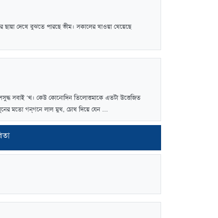
লার ছায়া দেখে বুঝতে পারছে ভীম। সকালের খাওয়া খেয়েছে
সুদ্ধ সবাই ‘থ। কেউ কোনোদিন তিলোত্তমাকে এতটা উত্তেজিত
নুনের মতো গন্‌গনে লাল মুখ, চোখ দিয়ে যেন ...
বিতা