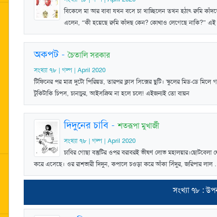
বিকেলে মা আর বাবা যখন বসে চা খাচ্ছিলেন তখন হঠাৎ রুমি কাঁদত
এলেন, “কী হয়েছে রুমি কাঁদছ কেন? কোথাও লেগেছে নাকি?” এই 
অকপট
-
চৈতালি সরকার
সংখ্যা ৭৮ | গল্প | April 2020
টিফিনের পর মাত্র দুটো পিরিয়ড, তারপর ক্লাস সিক্সের ছুটি। স্কুলের মিড-ডে ম
টুকিটাকি চিপস, চানাচুর, আইসক্রিম না হলে চলে! এইজন্যই তো বায়ন
দিদুনের চাবি
-
শতরূপা মুখার্জী
সংখ্যা ৭৮ | গল্প | April 2020
চাবির গোছা বস্তুটির ওপর বরাবরই ভীষণ লোভ মহালয়ার।ছোটবেলা থে
করে এসেছে। ওর রাশভারী দিদুন, কপালে চওড়া করে আঁকা সিঁদুর, জরিপার লাল .
সংখ্যা ৭৮ : উপন