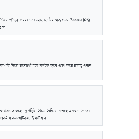
িরে গেছিল বাবর। তার মেজ জ্যাঠার মেজ ছেলে বৈশুঙ্ঘর মির্জা
র স
শ্যই নিজে উদ্যোগী হয়ে কর্ণকে কুলে গ্রহণ করে রাজত্ব প্রদান
েকে কেউ ডাকছে। ঝুপড়িটা থেকে বেরিয়ে আসছে একজন লোক।
ভারতীয় কসমেটিকস, ইমিটেশান...