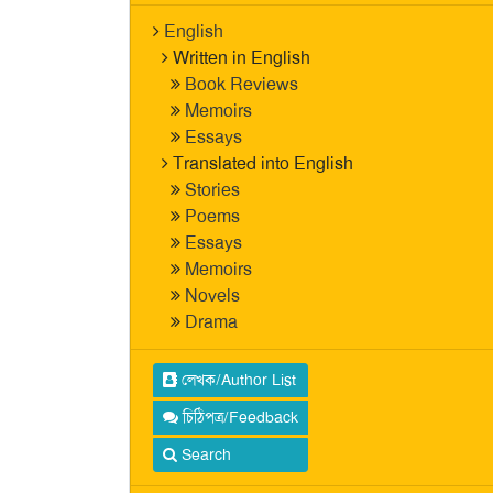
English
Written in English
Book Reviews
Memoirs
Essays
Translated into English
Stories
Poems
Essays
Memoirs
Novels
Drama
লেখক/Author List
চিঠিপত্র/Feedback
Search