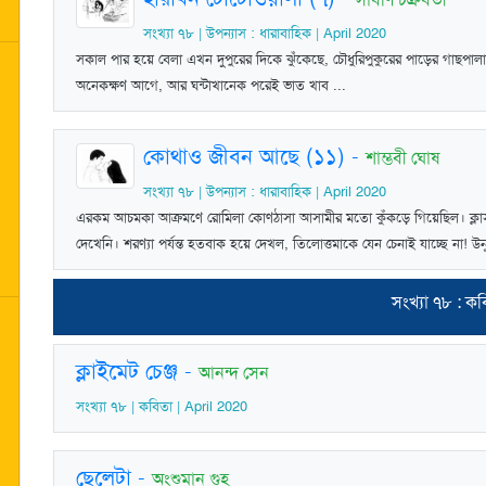
সংখ্যা ৭৮ | উপন্যাস : ধারাবাহিক | April 2020
সকাল পার হয়ে বেলা এখন দুপুরের দিকে ঝুঁকেছে, চৌধুরিপুকুরের পাড়ের গাছপা
অনেকক্ষণ আগে, আর ঘন্টাখানেক পরেই ভাত খাব ...
কোথাও জীবন আছে (১১)
-
শাম্ভবী ঘোষ
সংখ্যা ৭৮ | উপন্যাস : ধারাবাহিক | April 2020
এরকম আচমকা আক্রমণে রোমিলা কোণঠাসা আসামীর মতো কুঁকড়ে গিয়েছিল। ক্লাস
দেখেনি। শরণ্যা পর্যন্ত হতবাক হয়ে দেখল, তিলোত্তমাকে যেন চেনাই যাচ্ছে না! উ
সংখ্যা ৭৮ : ক
ক্লাইমেট চেঞ্জ
-
আনন্দ সেন
সংখ্যা ৭৮ | কবিতা | April 2020
ছেলেটা
-
অংশুমান গুহ