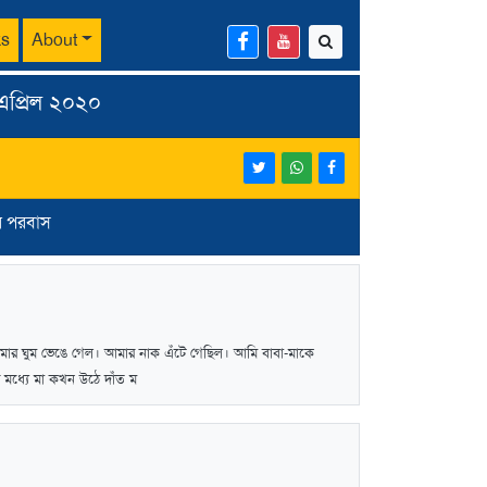
ks
About
 এপ্রিল ২০২০
র পরবাস
আমার ঘুম ভেঙে গেল। আমার নাক এঁটে গেছিল। আমি বাবা-মাকে
মধ্যে মা কখন উঠে দাঁত ম