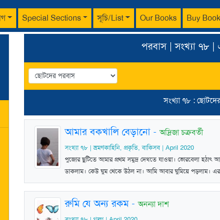
াগ
Special Sections
সূচি/List
Our Books
Buy Boo
পরবাস | সংখ্যা ৭৮ |
সংখ্যা ৭৮ : ছোটদে
আমার বকখালি বেড়ানো
-
অদ্রিজা চক্রবর্তী
সংখ্যা ৭৮ | ভ্রমণকাহিনি, প্রকৃতি, বাকিসব | April 2020
পুজোর ছুটিতে আমার প্রথম সমুদ্র দেখতে যাওয়া। ভোরবেলা হঠাৎ 
ডাকলাম। কেউ ঘুম থেকে উঠল না। আমি আবার ঘুমিয়ে পড়লাম। এর 
রুমি যে অন্য রকম
-
অনন্যা দাশ
সংখ্যা ৭৮ | গল্প | April 2020