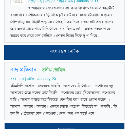
সংখ্যা ৪৭ | উপন্যাস : ধারাবাহিক | January 2011
খাওয়াদাওয়া সেরে ঘরদোর বন্ধ করে বেরোতে বেরোতে আড়াইটে
বাজল প্রায় । শোভনদের বাড়ি থেকে চূর্ণীর ঘাট প্রায় কিলোমিটারখানেক দূরে ।
ঝোপঝাড়ে ভরা খাড়াই পাড় নেমে গেছে নিচের দিকে । অনেকটা তলায় বাঁশের
ছোট একটা মাচার গায়ে ডিঙি নৌকো বাঁধা ছিল একটা । প্রভাত অভ্যস্ত পায়ে
তরতর করে নেমে গেল সেদিকে । শোভন নিচের দিকে দু পা গিয়ে ...
সংখ্যা ৪৭ : নাটক
বাদ প্রতিবাদ
-
সুদীপ্ত ভৌমিক
সংখ্যা ৪৭ | নাটক | January 2011
চরিত্রলিপি অশোক : মধ্যবয়স্ক কাকলি : অশোকের স্ত্রী সৌমেন : অশোকের বন্ধু,
অশোকের চেয়ে অনেক ছোট ঝিমলি : অশোকের মেয়ে (বিকেলবেলা, অশোকের
বাড়ি । অশোক বাজার করে ফিরেছে, বেশ কিছু ব্যাগ হাতে প্রবেশ করেন ।)
অশোক : অসম্ভব ! অসম্ভব ! এভাবে চলতে পারে না, কিছুতেই না ! কাকলি : কি
হল কি ? চেঁচাচ্ছো কেন ? অশোক : শোন, আর এক মুহূর্ত এদে