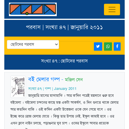
পরবাস | সংখ্যা ৪৭ | জানুয়ারি ২০১১
সংখ্যা ৪৭ : ছোটদের পরবাস
বই মেলার গল্প
-
মঞ্জিল সেন
সংখ্যা ৪৭ | গল্প | January 2011
জানুয়ারি মাসের মাঝামাঝি । আর ক'দিন পরেই ময়দানে শুরু হবে
বইমেলা । বইমেলা চন্দনের কাছে মস্ত একটা আকর্ষণ, ও দিন গুনতে থাকে মেলার
আর কতদিন বাকি । ওই ক'দিন একটা উত্তেজনা ওকে যেন পেয়ে বসে । ওর
ইচ্ছে করে রোজ মেলায় যেতে । কিন্তু তার উপায় নেই, ইস্কুল কামাই হবে । ওর
এখন ক্লাস নাইন চলছে, পড়াশুনার খুব চাপ । ওদের ইস্কুলে আবার প্রত্যেক