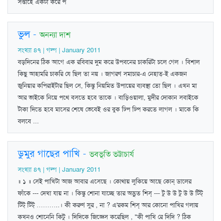
সপ্তাহে একটা করে প
ভুল
-
অনন্যা দাশ
সংখ্যা ৪৭ | গল্প | January 2011
বড়দিনের ঠিক আগে এক রবিবার দুম করে উপবনের চাকরিটা চলে গেল । বিশাল
কিছু আহামরি চাকরি যে ছিল তা নয় । জাগরণ সমাচার-এ নেহাত্‌-ই একজন
জুনিয়ার কপিরাইটার ছিল সে, কিন্তু নিয়মিত উপায়ের ব্যবস্থা তো ছিল । এখন মা
আর ভাইকে নিয়ে পথে বসতে হবে তাকে । বাড়িওয়ালা, মুদীর দোকান সবাইকে
টাকা দিতে হবে মাসের শেষে ভেবেই ওর বুক ঢিপ ঢিপ করতে লাগল । মাকে কি
বলবে ...
ডুমুর গাছের পাখি
-
ভবভূতি ভট্টাচার্য
সংখ্যা ৪৭ | গল্প | January 2011
॥ ১ ॥ সেই পাখিটা আজ আবার এসেছে । কোথায় লুকিয়ে আছে কোন্‌ ডালের
ফাঁকে --- দেখা যায় না । কিন্তু শোনা যাচ্ছে তার অদ্ভুত শিস্‌ --- টু উ উ টু উ উ টিট্‌
টিট্‌ টিট্‌ ………..। কী করুণ সুর , না ? এ'রকম শিস্‌ আর কোনো পাখির গলায়
কখনও শোনেনি কিটু । দিদিকে জিজ্ঞেস করেছিল , "কী পাখি রে দিদি ? ঠিক