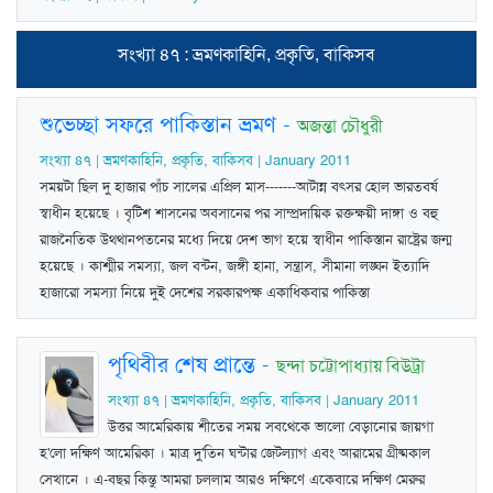
সংখ্যা ৪৭ : ভ্রমণকাহিনি, প্রকৃতি, বাকিসব
শুভেচ্ছা সফরে পাকিস্তান ভ্রমণ
-
অজন্তা চৌধুরী
সংখ্যা ৪৭ | ভ্রমণকাহিনি, প্রকৃতি, বাকিসব | January 2011
সময়টা ছিল দু হাজার পাঁচ সালের এপ্রিল মাস-------আটান্ন বত্সর হোল ভারতবর্ষ
স্বাধীন হয়েছে । বৃটিশ শাসনের অবসানের পর সাম্প্রদায়িক রক্তক্ষয়ী দাঙ্গা ও বহু
রাজনৈতিক উথ্থানপতনের মধ্যে দিয়ে দেশ ভাগ হয়ে স্বাধীন পাকিস্তান রাষ্ট্রের জন্ম
হয়েছে । কাশ্মীর সমস্যা, জল বন্টন, জঙ্গী হানা, সন্ত্রাস, সীমানা লঙ্ঘন ইত্যাদি
হাজারো সমস্যা নিয়ে দুই দেশের সরকারপক্ষ একাধিকবার পাকিস্তা
পৃথিবীর শেষ প্রান্তে
-
ছন্দা চট্টোপাধ্যায় বিউট্রা
সংখ্যা ৪৭ | ভ্রমণকাহিনি, প্রকৃতি, বাকিসব | January 2011
উত্তর আমেরিকায় শীতের সময় সবথেকে ভালো বেড়ানোর জায়গা
হ'লো দক্ষিণ আমেরিকা । মাত্র দু'তিন ঘন্টার জেটল্যাগ এবং আরামের গ্রীষ্মকাল
সেখানে । এ-বছর কিন্তু আমরা চললাম আরও দক্ষিণে একেবারে দক্ষিণ মেরুর