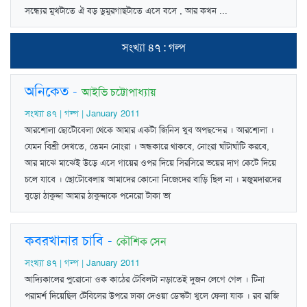
সন্ধ্যের মুখটাতে ঐ বড় ডুমুরগাছটাতে এসে বসে , আর কখন ...
সংখ্যা ৪৭ : গল্প
অনিকেত
-
আইভি চট্টোপাধ্যায়
সংখ্যা ৪৭ | গল্প | January 2011
আরশোলা ছোটোবেলা থেকে আমার একটা জিনিস খুব অপছন্দের । আরশোলা ।
যেমন বিশ্রী দেখতে, তেমন নোংরা । অন্ধকারে থাকবে, নোংরা ঘাঁটাঘাঁটি করবে,
আর মাঝে মাঝেই উড়ে এসে গায়ের ওপর দিয়ে সিরসিরে ভয়ের দাগ কেটে দিয়ে
চলে যাবে । ছোটোবেলায় আমাদের কোনো নিজেদের বাড়ি ছিল না । মজুমদারদের
বুড়ো ঠাকুদ্দা আমার ঠাকুদ্দাকে পনেরো টাকা ভা
কবরখানার চাবি
-
কৌশিক সেন
সংখ্যা ৪৭ | গল্প | January 2011
আদ্যিকালের পুরোনো ওক কাঠের টেবিলটা নড়াতেই দুজন লেগে গেল । টিনা
পরামর্শ দিয়েছিল টেবিলের উপরে ঢাকা দেওয়া ডেস্কটা খুলে ফেলা যাক । রব রাজি