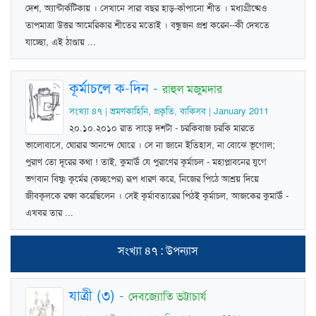
দেশ, অ্যান্টার্কটিকায় । সেখানে সারা বছর হাড়-কাঁপানো শীত । মধ্যগ্রীষ্মেও
তাপমাত্রা উত্তর আমেরিকার শীতের মতোই । বন্ধুজন প্রশ্ন করেন--কী দেখতে
যাচ্ছো, এই ঠাণ্ডায় ...
কূর্মাচলে ক-দিন
-
রাহুল মজুমদার
সংখ্যা ৪৭ | ভ্রমণকাহিনি, প্রকৃতি, বাকিসব | January 2011
২০.১০.২০১০ রাত সাড়ে দশটা - চরকিবাজ চরকি মারতে
ভালোবাসে, ঘোরার আনন্দে ঘোরে । সে না জানে ইতিহাস, না বোঝে ভূগোল;
পুরাণ তো দূরের কথা ! তাই, কুমাঊঁ যে পুরাণের কূর্মাচল - মহাপ্লাবনের যুগে
ভগবান বিষ্ণু কূর্মের (কচ্ছপের) রূপ ধারণ করে, নিজের পিঠে আশ্রয় দিয়ে
জীবকূলকে রক্ষা করেছিলেন । সেই কূর্মাবতারের পিঠই কূর্মাচল, আজকের কুমাঊঁ -
এখবর তার ...
সংখ্যা ৪৭ : উপন্যাস
যাত্রী (৩)
-
দেবজ্যোতি ভট্টাচার্য