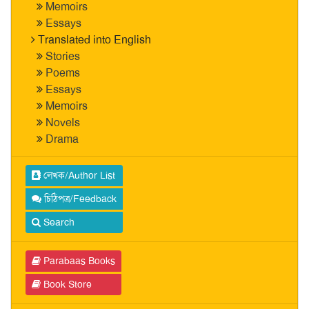
Memoirs
Essays
Translated into English
Stories
Poems
Essays
Memoirs
Novels
Drama
লেখক/Author List
চিঠিপত্র/Feedback
Search
Parabaas Books
Book Store