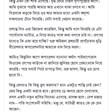
কিন্তু এখন তো শীত এসেছে। যুদ্ধ থেমে গেছল দুর্গাপুজোর আগে।
আমি বুঝতে পারছি আমার আর এখানে থাকা চলবে না। আমি
বিপ্লবকে কড়কে দিয়ে ওর আর আমার মধ্যে একটা অদৃশ্য
লক্ষণরেখা টেনে দিয়েছি। সেটা সবাই খেয়াল করেছে।
প্রশান্ত বিশু এরা জিজ্ঞেস করেছিল, কিন্তু আমি বলে দিয়েছি যে এটা
পার্সোনাল ম্যাটার, এ নিয়ে কারও সঙ্গে কথা বলতে চাই না। গ্রুপের
মধ্যেও কি একা হয়ে যাচ্ছি? গুরু অমিয়দা ব্রহ্মচারী প্রাণচৈতন্য থুড়ি
বীরেশদার অপারেশনটায় আমাকে বাদ দিয়ে করল।
আমিও কিছুদিন আগে অপারেশন ব্যানানা অর্থাৎ পাইথাগোরাস
থিওরেম গ্রুপের কাউকে না জানিয়ে জুনিয়র ছেলে প্রেমাংশুকে নিয়ে
করেছি। পরে সবাই পিঠে চাপড়ে দিল, গুরু হাসল, কিন্তু ওর চোখ
হাসে নি।
কিন্তু কোথাও কি কিছু ভুল করলাম? মনে একটুও শান্তি নেই কেন?
ফের কিছু একটা করতে হবে। ক্লাসের ডে-স্কলার ছেলে দেবতোষ,
বলল একটা নতুন হাসির সিনেমা এসেছে, মালঞ্চ হলে। বেশ মজার
নাম—পতি সংশোধনী সমিতি। মঞ্জু দে, সাবিত্রী আরও কে কে যেন
আছেন।