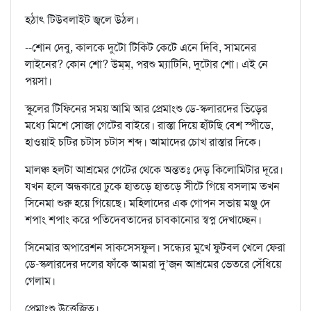
হঠাৎ টিউবলাইট জ্বলে উঠল।
--শোন দেবু, কালকে দুটো টিকিট কেটে এনে দিবি, সামনের
লাইনের? কোন শো? উম্‌ম্‌, পরশু ম্যাটিনি, দুটোর শো। এই নে
পয়সা।
স্কুলের টিফিনের সময় আমি আর প্রেমাংশু ডে-স্কলারদের ভিড়ের
মধ্যে মিশে সোজা গেটের বাইরে। রাস্তা দিয়ে হাঁটছি বেশ স্পীডে,
হাওয়াই চটির চটাস চটাস শব্দ। আমাদের চোখ রাস্তার দিকে।
মালঞ্চ হলটা আশ্রমের গেটের থেকে অন্ততঃ দেড় কিলোমিটার দূরে।
যখন হলে অন্ধকারে ঢুকে হাতড়ে হাতড়ে সীটে গিয়ে বসলাম তখন
সিনেমা শুরু হয়ে গিয়েছে। মহিলাদের এক গোপন সভায় মঞ্জু দে
শপাং শপাং করে পতিদেবতাদের চাবকানোর স্বপ্ন দেখাচ্ছেন।
সিনেমার অপারেশন সাকসেসফুল। সন্ধ্যের মুখে ফুটবল খেলে ফেরা
ডে-স্কলারদের দলের ফাঁকে আমরা দু’জন আশ্রমের ভেতরে সেঁধিয়ে
গেলাম।
প্রেমাংশু উত্তেজিত।