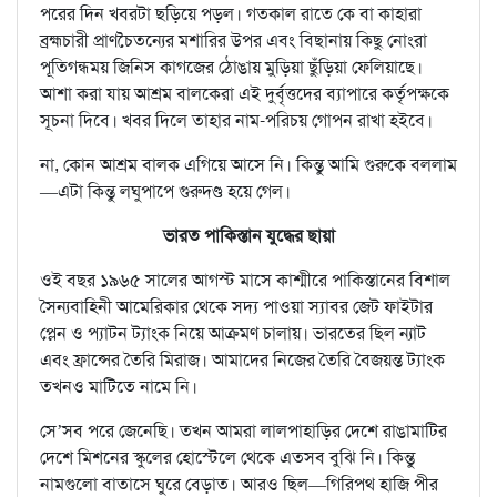
পরের দিন খবরটা ছড়িয়ে পড়ল। গতকাল রাতে কে বা কাহারা
ব্রহ্মচারী প্রাণচৈতন্যের মশারির উপর এবং বিছানায় কিছু নোংরা
পূতিগন্ধময় জিনিস কাগজের ঠোঙায় মুড়িয়া ছুঁড়িয়া ফেলিয়াছে।
আশা করা যায় আশ্রম বালকেরা এই দুর্বৃত্তদের ব্যাপারে কর্তৃপক্ষকে
সূচনা দিবে। খবর দিলে তাহার নাম-পরিচয় গোপন রাখা হইবে।
না, কোন আশ্রম বালক এগিয়ে আসে নি। কিন্তু আমি গুরুকে বললাম
—এটা কিন্তু লঘুপাপে গুরুদণ্ড হয়ে গেল।
ভারত পাকিস্তান যুদ্ধের ছায়া
ওই বছর ১৯৬৫ সালের আগস্ট মাসে কাশ্মীরে পাকিস্তানের বিশাল
সৈন্যবাহিনী আমেরিকার থেকে সদ্য পাওয়া স্যাবর জেট ফাইটার
প্লেন ও প্যাটন ট্যাংক নিয়ে আক্রমণ চালায়। ভারতের ছিল ন্যাট
এবং ফ্রান্সের তৈরি মিরাজ। আমাদের নিজের তৈরি বৈজয়ন্ত ট্যাংক
তখনও মাটিতে নামে নি।
সে’সব পরে জেনেছি। তখন আমরা লালপাহাড়ির দেশে রাঙামাটির
দেশে মিশনের স্কুলের হোস্টেলে থেকে এতসব বুঝি নি। কিন্তু
নামগুলো বাতাসে ঘুরে বেড়াত। আরও ছিল—গিরিপথ হাজি পীর