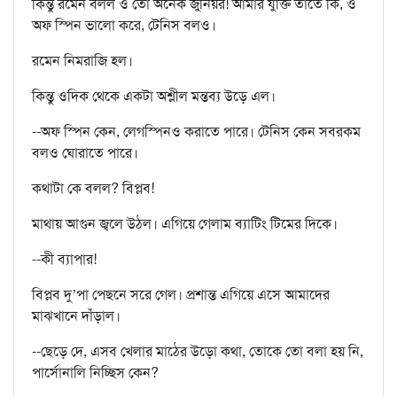
কিন্তু রমেন বলল ও তো অনেক জুনিয়র! আমার যুক্তি তাতে কি, ও
অফ স্পিন ভালো করে, টেনিস বলও।
রমেন নিমরাজি হল।
কিন্তু ওদিক থেকে একটা অশ্লীল মন্তব্য উড়ে এল।
--অফ স্পিন কেন, লেগস্পিনও করাতে পারে। টেনিস কেন সবরকম
বলও ঘোরাতে পারে।
কথাটা কে বলল? বিপ্লব!
মাথায় আগুন জ্বলে উঠল। এগিয়ে গেলাম ব্যাটিং টিমের দিকে।
--কী ব্যাপার!
বিপ্লব দু’পা পেছনে সরে গেল। প্রশান্ত এগিয়ে এসে আমাদের
মাঝখানে দাঁড়াল।
--ছেড়ে দে, এসব খেলার মাঠের উড়ো কথা, তোকে তো বলা হয় নি,
পার্সোনালি নিচ্ছিস কেন?