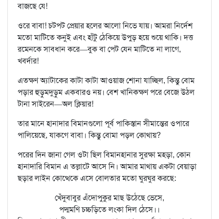
বাজছে যে!
ওরে বাবা! চটপট প্রেয়ার হলের আলো নিভে যায়। আমরা নির্দেশ
মতো মাটিতে কনুই এবং হাঁটু ঠেকিয়ে উপুড় হয়ে শুয়ে থাকি। দত্ত
রমেনকে সাবধান করে—বুক বা পেট যেন মাটিতে না লাগে,
খবর্দার!
এতক্ষণ অ্যাটাকের কাটা কাটা আওয়াজ শোনা যাচ্ছিল, কিন্তু বোম
পড়ার হুড়ুমদুড়ুম একবারও নয়। বেশ খানিকক্ষণ পরে বেজে উঠল
টানা সাইরেন—অল ক্লিয়ার!
তার মানে হানাদার বিমানগুলো পূর্ব পাকিস্তান সীমান্তের ওপারে
পালিয়েছে, যাকগে বাবা। কিন্তু বোমা পড়ল কোথায়?
পরের দিন জানা গেল ওটা ছিল বিমানহানার সুরক্ষা মহড়া, কোন
হানাদারি বিমান এ তল্লাটে আসে নি। আমার মাথায় একটা বেয়াড়া
ছড়ার লাইন কোত্থেকে এসে বোলতার মতো ঘুরঘুর করছে:
খেঁদুবাবুর এঁদোপুকুর মাছ উঠেছে ভেসে,
পদ্মমণি চচ্চড়িতে লংকা দিল ঠেসে।।