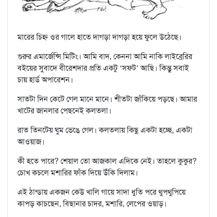
মারের চিহ্ন ওর গালে হাতে দাগড়া দাগড়া হয়ে ফুলে উঠেছে।
গুরুর এমার্জেন্সি মিটিং। আমি বাদ, কেননা আমি নাকি লাইব্রেরির
বইয়ের সুবাদে বীরেশদার প্রতি একটু ‘সফট’ আছি। কিন্তু সবাই
চায় হার্ড অপারেশন।
সাতটা দিন কেটে গেল মানে মানে। শীতটা জাঁকিয়ে পড়ছে। আমার
খাটের জানলার পেছনেই কলতলা।
রাত তিনটেয় ঘুম ভেঙে গেল। কলতলায় কিছু একটা হচ্ছে, একটা
আওয়াজ।
কী হতে পারে? শেয়াল তো আজকাল এদিকে নেই। তাহলে কুকুর?
চোখ কচলে মশারির ফাঁক দিয়ে উঁকি দিলাম।
এই ঠান্ডায় একজন কেউ খালি গায়ে সাদা ধুতি পরে থুপথুপিয়ে
কাপড় কাচছেন, বিছানার চাদর, মশারি, লেপের ওয়াড়।