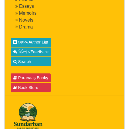
Essays
Memoirs
Novels
Drama
লেখক/Author List
চিঠিপত্র/Feedback
Search
Parabaas Books
Book Store