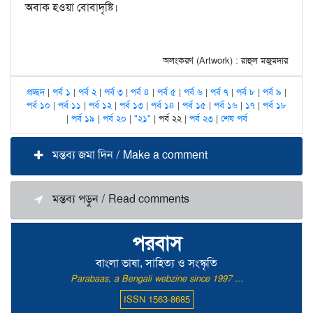
অবাক হওয়া বোবাদৃষ্টি।
অলংকরণ (Artwork) : রাহুল মজুমদার
প্রচ্ছদ
|
পর্ব ১
|
পর্ব ২
|
পর্ব ৩
|
পর্ব ৪
|
পর্ব ৫
|
পর্ব ৬
|
পর্ব ৭
|
পর্ব ৮
|
পর্ব ৯
|
পর্ব ১০
|
পর্ব ১১
|
পর্ব ১২
|
পর্ব ১৩
|
পর্ব ১৪
|
পর্ব ১৫
|
পর্ব ১৬
|
১৭
|
পর্ব ১৮
|
পর্ব ১৯
|
পর্ব ২০
|
"২১"
| পর্ব ২২ |
পর্ব ২৩
|
শেষ পর্ব
মন্তব্য জমা দিন / Make a comment
মন্তব্য পড়ুন / Read comments
পরবাস
বাংলা ভাষা, সাহিত্য ও সংস্কৃতি
Parabaas, a Bengali webzine since 1997 ...
ISSN 1563-8685