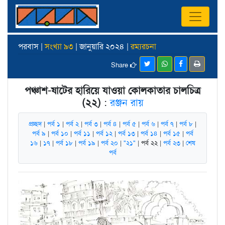
পরবাস |
সংখ্যা ৯৩
| জানুয়ারি ২০২৪ |
রম্যরচনা
Share
পঞ্চাশ-ষাটের হারিয়ে যাওয়া কোলকাতার চালচিত্র
(২২)
:
রঞ্জন রায়
প্রচ্ছদ
|
পর্ব ১
|
পর্ব ২
|
পর্ব ৩
|
পর্ব ৪
|
পর্ব ৫
|
পর্ব ৬
|
পর্ব ৭
|
পর্ব ৮
|
পর্ব ৯
|
পর্ব ১০
|
পর্ব ১১
|
পর্ব ১২
|
পর্ব ১৩
|
পর্ব ১৪
|
পর্ব ১৫
|
পর্ব
১৬
|
১৭
|
পর্ব ১৮
|
পর্ব ১৯
|
পর্ব ২০
|
"২১"
| পর্ব ২২ |
পর্ব ২৩
|
শেষ
পর্ব