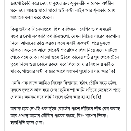
জায়গা তৈরি করে দেয়, মানুষের জন্ম-মৃত্যু-জীবন কেমন অর্থহীন
মনে হয়। আজও মাঝে মাঝে ওই ক’টা লাইন আর শূন্যতার বোধ
আমাকে কব্জা করে ফেলে।
কিন্তু ওইসব সিনেমাগুলো ছিল ব্যতিক্রম। বেশির ভাগ সময়েই
বহুবার দেখা সরকারি তথ্যচিত্রগুলো, যেমন সিন্ধ্রির সারের কারখানা
নিয়ে, আমাদের ক্লান্ত করত। ফলে সবাই একঘন্টা পরে ঢুলতে
থাকত। অনেকে আগে থেকেই শতরঞ্চি বালিশ নিয়ে এসে মাটিতে
পেতে বসে যেত। আলো জ্বলে উঠলে তাদের গভীর ঘুম থেকে টেনে
তুলে দিলে ওরা কোনোরকমে ঘরে গিয়ে যে যার বিছানায় ডাইভ
মারত, খাওয়ার ঘন্টা বাজার আগে যতক্ষণ ঘুমোনো যায় আর কি!
এমনি এক রাতে আমিও নিজের বিছানায়, হঠাৎ চৌকি নড়ে উঠল,
দুলতে দুলতে কাত হয়ে গেল! ভূমিকম্প! আমি গড়িয়ে মেঝেতে পড়ে
গেলাম। অমনই ঘরে লাইট জ্বলে উঠল আর হা-হা-হি-হি!
অবাক হয়ে দেখছি গুরু সুইচ বোর্ডের পাশে দাঁড়িয়ে দাঁত বের করছে
আর প্রশান্ত আমার চৌকির পায়ের কাছে, বিশু পাশের দিকে।
হাড়পিত্তি জ্বলে গেল।