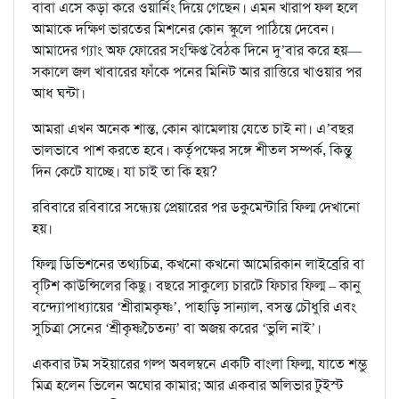
বাবা এসে কড়া করে ওয়ার্নিং দিয়ে গেছেন। এমন খারাপ ফল হলে
আমাকে দক্ষিণ ভারতের মিশনের কোন স্কুলে পাঠিয়ে দেবেন।
আমাদের গ্যাং অফ ফোরের সংক্ষিপ্ত বৈঠক দিনে দু’বার করে হয়—
সকালে জল খাবারের ফাঁকে পনের মিনিট আর রাত্তিরে খাওয়ার পর
আধ ঘন্টা।
আমরা এখন অনেক শান্ত, কোন ঝামেলায় যেতে চাই না। এ’বছর
ভালভাবে পাশ করতে হবে। কর্তৃপক্ষের সঙ্গে শীতল সম্পর্ক, কিন্তু
দিন কেটে যাচ্ছে। যা চাই তা কি হয়?
রবিবারে রবিবারে সন্ধ্যেয় প্রেয়ারের পর ডকুমেন্টারি ফিল্ম দেখানো
হয়।
ফিল্ম ডিভিশনের তথ্যচিত্র, কখনো কখনো আমেরিকান লাইব্রেরি বা
বৃটিশ কাউন্সিলের কিছু। বছরে সাকুল্যে চারটে ফিচার ফিল্ম – কানু
বন্দ্যোপাধ্যায়ের ‘শ্রীরামকৃষ্ণ’, পাহাড়ি সান্যাল, বসন্ত চৌধুরি এবং
সুচিত্রা সেনের ‘শ্রীকৃষ্ণচৈতন্য’ বা অজয় করের ‘ভুলি নাই’।
একবার টম সইয়ারের গল্প অবলম্বনে একটি বাংলা ফিল্ম, যাতে শম্ভু
মিত্র হলেন ভিলেন অঘোর কামার; আর একবার অলিভার টুইস্ট