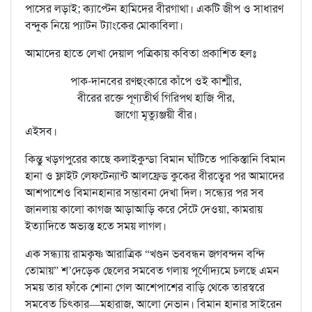
পাসের লড়াই; ক্যাপ্টেন হামিদের বীরগাথা। একটি জীপ ও সাধারণ
বন্দুক নিয়ে প্যাটন ট্যাংকের মোকাবিলা।
আমাদের হাতে লেখা দেয়াল পত্রিকায় কবিতা প্রকাশিত হলঃ
পাক-দানবের রণহুংকারে কাঁপে ওই কাশ্মীর,
বীরের রক্তে পূণ্যতীর্থ গিরিপথ হাজি পীর,
জাগো মৃত্যুঞ্জয়ী বীর।
এইসব।
কিন্তু খড়গপুরের কাছে কলাইকুন্ডা বিমান ঘাঁটিতে পাকিস্তানি বিমান
হানা ও ফ্লাইট লেফটেন্যান্ট আলফ্রেড কুকের বীরত্বের পর আমাদের
আশপাশেও বিমানহানার সম্ভাবনা দেখা দিল। সন্ধ্যের পর সব
জানলায় কালো কাগজ আড়াআড়ি করে সেঁটে দেওয়া, কামরায়
ইত্যাদিতে অভ্যস্ত হতে সময় লাগল।
এক সন্ধ্যায় রামকৃষ্ণ আরাত্রিক “খণ্ডন ভববন্ধন জগবন্দন বন্দি
তোমায়” শ’দেড়েক ছেলের সমবেত গলায় পূর্ণোদ্যমে চলছে এমন
সময় তার ফাঁকে শোনা গেল আশেপাশের বাড়ি থেকে তারস্বরে
সমবেত চিৎকার—মহারাজ, আলো নেভান। বিমান হানার সাইরেন