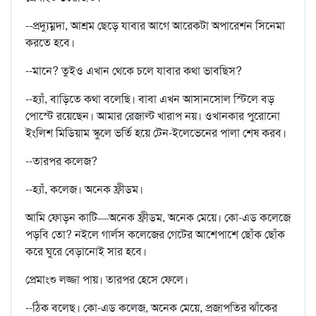
--প্রদ্যুম্নদা, আশ্রম ছেড়ে যাবার আগে আরেকটা অপারেশন সিনেমা
করতে হবে।
--মানে? তুইও এখান থেকে চলে যাবার কথা ভাবছিস?
--হ্যাঁ, বাড়িতে কথা বলেছি। বাবা এখন আসানসোল স্টিলে বড়
পোস্টে রয়েছেন। আমার রেজাল্ট খারাপ নয়। ওখানকার পুরোনো
ইংলিশ মিডিয়াম স্কুলে ভর্তি হয়ে টেন-ইলেভেনের পালা শেষ করব।
--তারপর কলেজ?
--হ্যাঁ, কলেজ। অনেক ফ্রীডম।
আমি ফোড়ন কাটি—অনেক ফ্রীডম, অনেক মেয়ে। কো-এড কলেজে
পড়বি তো? নইলে গার্লস কলেজের গেটের আশেপাশে ছোঁক ছোঁক
করে ঘুরে বেড়ানোই সার হবে।
প্রেমাংশু লজ্জা পায়। তারপর হেসে ফেলে।
--ঠিক বলেছ। কো-এড কলেজ, অনেক মেয়ে, প্রজাপতির ঝাঁকের