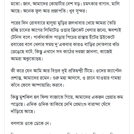
মতো। জান, আমাদের কোয়ার্টার বেশ বড়। চমৎকার বাগান, মালি
আছে। অনেক ফুল আর প্রজাপতি। খুব সুন্দর।
পরের দিন রোববারে হালুয়া মুড়ির জলখাবার খেয়ে আমরা তৈরি
হচ্ছি চানের আগের লিমিটেড ওভার ক্রিকেট খেলার জন্যে, অবশ্যই
টেনিস বলে। পার্কসার্কাস পাড়ায় পিচের রাস্তায় ইঁটের উইকেটে
রবারের বলে খেলার সময় দু’একবার কারও বাড়ির দোতলার কাঁচ
ভেঙেছে বটে, কিন্তু এখানে সব কাঠের দরজা জানলা, কাজেই
আমরা অকুতোভয়।
কী করে যেন আমি আর বিপ্লব দুই প্রতিদ্বন্দ্বী টিমে। ওদের ক্যাপ্টেন
প্রশান্ত, আমাদের রমেন। গুরু মহা আলসে, ও স্নানে যাওয়ার গামছা
কাঁধে ফেলে আম্পায়ারিং করবে।
কিন্তু মুশকিল হল ফিল্ড সাজাতে গিয়ে, আমাদের একজন প্লেয়ার কম
পড়েছে। এদিক ওদিক তাকিয়ে দেখি প্রেমাংশু বারান্দা ঘেঁসে
দাঁড়িয়ে আছে।
বললাম ওকে ডেকে নে।