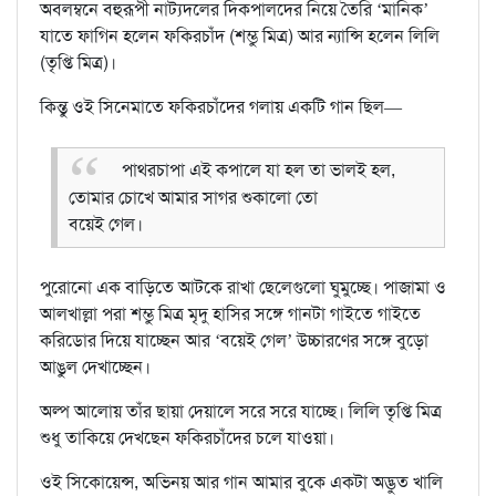
অবলম্বনে বহুরূপী নাট্যদলের দিকপালদের নিয়ে তৈরি ‘মানিক’
যাতে ফাগিন হলেন ফকিরচাঁদ (শম্ভু মিত্র) আর ন্যান্সি হলেন লিলি
(তৃপ্তি মিত্র)।
কিন্তু ওই সিনেমাতে ফকিরচাঁদের গলায় একটি গান ছিল—
পাথরচাপা এই কপালে যা হল তা ভালই হল,
তোমার চোখে আমার সাগর শুকালো তো
বয়েই গেল।
পুরোনো এক বাড়িতে আটকে রাখা ছেলেগুলো ঘুমুচ্ছে। পাজামা ও
আলখাল্লা পরা শম্ভু মিত্র মৃদু হাসির সঙ্গে গানটা গাইতে গাইতে
করিডোর দিয়ে যাচ্ছেন আর ‘বয়েই গেল’ উচ্চারণের সঙ্গে বুড়ো
আঙুল দেখাচ্ছেন।
অল্প আলোয় তাঁর ছায়া দেয়ালে সরে সরে যাচ্ছে। লিলি তৃপ্তি মিত্র
শুধু তাকিয়ে দেখছেন ফকিরচাঁদের চলে যাওয়া।
ওই সিকোয়েন্স, অভিনয় আর গান আমার বুকে একটা অদ্ভুত খালি