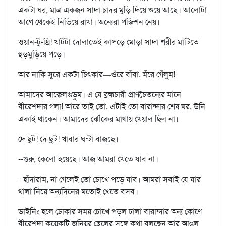
একটা ঘর, মাত্র একজন সাদা চাদর মুড়ি দিয়ে শুয়ে আছে। আলোটা
আগে থেকেই নিভিয়ে রাখা। অন্যেরা পজিশন নেয়।
ওয়ান-টু-থ্রি! খাটটা দোলাতেই কাপড়ে মোড়া সাদা শরীর মাটিতে
হুড়মুড়িয়ে পড়ে।
আর নাকি সুরে একটা চিৎকার—ওঁরে বাঁবা, মঁরে গেঁলুম!
আমাদের আক্কেলগুড়ুম। এ যে ব্রহ্মচারী প্রাণচৈতন্যের মানে
বীরেশদার গলা! আরে তাই তো, এটাই তো বারান্দার শেষ ঘর, উনি
একাই থাকেন। আমাদের ঝোঁকের মাথায় খেয়াল ছিল না।
দে ছুট! দে ছুট! খাবার ঘন্টা বাজছে।
--গুরু, কেলো হয়েছে। আজ আমরা খেতে যাব না।
--হাঁদারাম, না গেলেই তো চোখে পড়ে যাব। আমরা সবাই যে যার
থালা নিয়ে অন্যদিনের মতোই খেতে বসব।
ডাইনিং হলে ঢোকার সময় চোখে পড়ল ঢালা বারান্দার অন্য কোণে
বীরেশদা কয়েকটি জুনিয়র ছেলের সঙ্গে কথা বলছেন আর আঙুল