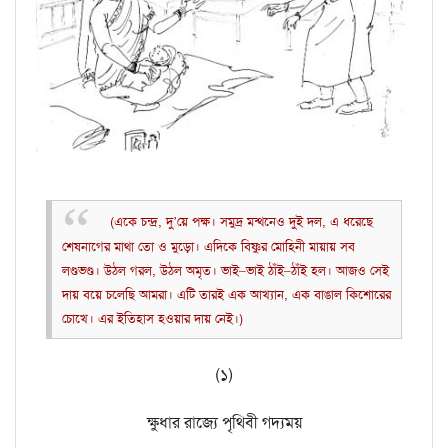
(একে চন্দ্র, দু’য়ে পক্ষ। সমুদ্র মন্থনেও দুই দল, এ ধরেছে
শেষনাগের মাথা তো ও মুড়ো। এদিকে বিষ্ণুর মোহিনী মায়ায় সব
লণ্ডভণ্ড। উঠল গরল, উঠল অমৃত। ভাই–ভাই ঠাঁই–ঠাঁই হল। আজও সেই
দায় বয়ে চলেছি আমরা। এটি তারই এক আখ্যান, এক বাঙাল কিশোরের
চোখে। এর ইতিহাস হওয়ার দায় নেই।)
(১)
ক্ষুধার রাজ্যে পৃথিবী গদ্যময়