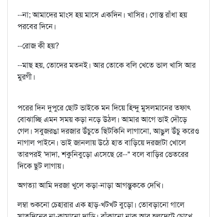
--না; আমাদের মাংস হয় মাসে একদিন। খাসির। গোস্ত রাঁধা হয়
পরবের দিনে।
--রোজ কী হয়?
--মাছ হয়, তোদের মতনই। আর তোকে বলি খেতে ভাল খাসি আর
মুরগী।
পরের দিন দুপুরে ছোট ভাইকে মন দিয়ে হিন্দু মুসলমানের তফাৎ
বোঝাচ্ছি এমন সময় কড়া নড়ে উঠল। আমার আগে ভাই দৌড়ে
গেল। সবুজরঙা দরজার উঁচুতে ছিটকিনি লাগানো, আঙুল উঁচু করেও
নাগাল পাইনে। ভাই জানলায় উঠে হাত বাড়িয়ে দরজাটা খোলে
তারপরই 'দাদা, শকুনিবুড়ো এসেছে রে--" বলে বাড়ির ভেতরের
দিকে ছুট লাগায়।
অগত্যা আমি দরজা খুলে কড়া-নাড়া আগন্তুককে দেখি।
লম্বা শুকনো চেহারার এক হাড়-খটখট বুড়ো। তোবড়ানো গালে
সাতদিনের না-কামানো দাড়ি। বাঁকানো নাক আর হলদেটে চোখে