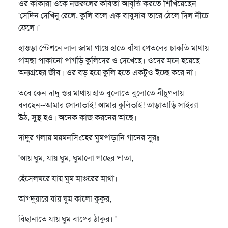
ওর কাকারা ওকে নজরুলের কবিতা আবৃত্তি করতে শিখিয়েছেন--
'সেদিন দেখিনু রেলে, কুলি বলে এক বাবুসাব তারে ঠেলে দিল নীচে
ফেলে।'
হাওড়া স্টেশনে লাল জামা গায়ে হাতে বাঁধা পেতলের চাকতি মাথায়
গামছা পাকানো পাগড়ি কুলিদের ও দেখেছে। ওদের মনে হয়েছে
অন্যগ্রহের জীব। ওর বড় হয়ে কুলি হতে একটুও ইচ্ছে করে না।
তবে কেন দাদু ওর মাথায় হাত বুলোতে বুলোতে নীচুগলায়
বলছেন--আমার সোনাভাই! আমার কুলিভাই! তাড়াতাড়ি সাইর‍্যা
উঠ, সুস্থ হও। অনেক কাজ করনের আছে।
দাদুর গলায় ময়মনসিংহের ঘুমপাড়ানি গানের সুরঃ
'আয় ঘুম, যায় ঘুম, ঘুমালো গাছের পাতা,
হেঁসেলঘরে যায় ঘুম মাগুরের মাথা।
আগদুয়ারে যায় ঘুম কালো কুকুর,
বিছানাতে যায় ঘুম বাপের ঠাকুর। '