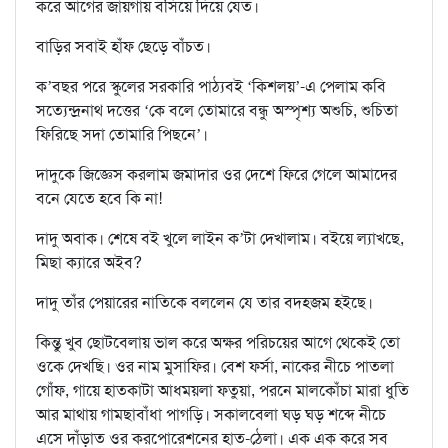
করে আগের জায়গায় বসিয়ে দিয়ে যেত।
বাড়ির সবাই হাঁফ ছেড়ে বাঁচত।
ক’বছর পরে স্কুলের সরকারি পাঠ্যবই ‘কিশলয়’-এ পেলাম কবি
সত্যেন্দ্রনাথ দত্তের ‘কে বলে তোমারে বন্ধু অস্পৃশ্য অশুচি, শুচিতা
ফিরিছে সদা তোমারি পিছনে’।
দাদুকে জিজ্ঞেস করলাম জমাদার ওর দেশে ফিরে গেলে আমাদের
বনে যেতে হবে কি না!
দাদু অবাক। শেষে বই খুলে লাইন ক’টা দেখালাম। বইয়ে ল্যাখছে,
মিছা ক্যারে অইব?
দাদু তাঁর পেয়ারের নাতিকে বললেন যে তার বদহজম হইছে।
কিন্তু খুব ছোটবেলায় ভাল করে অক্ষর পরিচয়ের আগে থেকেই তো
ওকে দেখছি। ওর নাম মুসাফির। বেশ ফর্সা, নাকের নীচে পাতলা
গোঁফ, গায়ে হাতকাটা আধময়লা ফতুয়া, পরনে মালকোঁচা মারা ধুতি
আর মাথায় গামছাবাঁধা পাগড়ি। সকালবেলা ঘড় ঘড় শব্দে নীচে
এসে দাঁড়াত ওর করপোরেশনের হাত-ঠেলা। এক এক করে সব