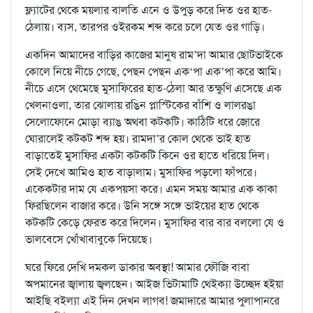
ফ্ল্যাটের থেকে ময়লার বালতি এনে ও উপুড় করে দিত ওর হাত-
ঠেলায়। ব্যস, তারপর ওইরকম শব্দ করে চলে যেত ওর গাড়ি।
একদিন আমাদের বাড়ির কাজের মানুষ রাম’দা আমার ছোটভাইকে
কোলে নিয়ে নীচে গেছে, পেছন পেছন এক‘পা এক’পা করে আমি।
নীচে এসে থেমেছে মুসাফিরের হাত-ঠেলা আর তক্ষুণি এসেছে এক
খেলনাওলা, তার ঝোলায় রঙিন প্লাস্টিকের বাঁশি ও লালরঙা
সেলোফোনে মোড়া ব্যাঙ অথবা কটকটি। কাঠিটি ধরে জোরে
ঘোরালেই কটকট শব্দ হয়। রামদা’র কোল থেকে ভাই হাত
বাড়াতেই মুসাফির একটা কটকটি কিনে ওর হাতে ধরিয়ে দিল।
সেই দেখে আমিও হাত বাড়ালাম। মুসাফির পড়লো ফাঁপরে।
একেকটার দাম যে একপয়সা করে। এমন সময় আমার এক কাকা
ফিরছিলেন বাজার করে। উনি সঙ্গে সঙ্গে ভাইয়ের হাত থেকে
কটকটি কেড়ে ফেরত করে দিলেন। মুসাফির বার বার বললো যে ও
ভালবেসে খোঁখাবাবুকে দিয়েছে।
ঘরে ফিরে দেখি দমকল ডাকার অবস্থা! আমার ফৌজি বাবা
অপমানের জ্বালায় জ্বলছেন। আইজ ভিটামাটি থেইক্যা উচ্ছেদ হইয়া
আইছি বইল্যা এই দিন দেখন লাগব! জমাদারে আমার পুলাপানরে