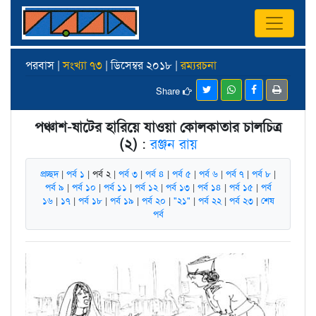
পরবাস |
সংখ্যা ৭৩
| ডিসেম্বর ২০১৮ |
রম্যরচনা
Share
পঞ্চাশ-ষাটের হারিয়ে যাওয়া কোলকাতার চালচিত্র
(২)
:
রঞ্জন রায়
প্রচ্ছদ
|
পর্ব ১
| পর্ব ২ |
পর্ব ৩
|
পর্ব ৪
|
পর্ব ৫
|
পর্ব ৬
|
পর্ব ৭
|
পর্ব ৮
|
পর্ব ৯
|
পর্ব ১০
|
পর্ব ১১
|
পর্ব ১২
|
পর্ব ১৩
|
পর্ব ১৪
|
পর্ব ১৫
|
পর্ব
১৬
|
১৭
|
পর্ব ১৮
|
পর্ব ১৯
|
পর্ব ২০
|
"২১"
|
পর্ব ২২
|
পর্ব ২৩
|
শেষ
পর্ব