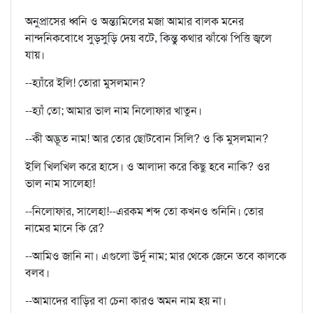
অনুপ্রাসের ধ্বনি ও অন্ত্যমিলের মজা আমার বালক মনের
নান্দনিকবোধে সুড়সুড়ি দেয় বটে, কিন্তু কথার ঝাঁঝে পিত্তি জ্বলে
যায়।
--হ্যাঁরে ইলি! তোরা মুসলমান?
--হ্যাঁ তো; আমার ভাল নাম নিলোফার খাতুন।
--কী অদ্ভূত নাম! আর তোর ছোটবোন সিলি? ও কি মুসলমান?
ইলি খিলখিল করে হাসে। ও আলাদা করে কিছু হবে নাকি? ওর
ভাল নাম সালেহা!
--নিলোফার, সালেহা!--এরকম শব্দ তো কখনও শুনিনি। তোর
নামের মানে কি রে?
--আমিও জানি না। এগুলো উর্দু নাম; মার থেকে জেনে তবে কালকে
বলব।
--আমাদের বাড়ির বা চেনা কারও অমন নাম হয় না।