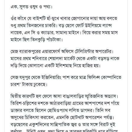
এক, সুলভ ওষুধ ও পথ্য।
ওঁর কাঁধে যে বাইশটি হাঁ-মুখে খাবার জোগানোর দায়! আয় বলতে
শুধু প্রথম তিনজনের চাকরি। বড় ছেলে ফোর্ট উইলিয়মে ল্যান্স
নায়েক, এন সি ও ক্যাডার, সামান্য মাইনে। বিয়ে করার সময় মাস
মাইনে ছিল তিনকুড়ি পাঁচটাকা।
মেজ ব্যারাকপুরের এয়ারফোর্স অফিসে টেলিপ্রিন্টার অপারেটর।
মাসের প্রথম শনিবারে শেয়ালদা মার্কেট থেকে একটা বড়সড় নাকে
দড়ি দিয়ে ঝোলানো একটি ইলিশমাছ নিয়ে হাজির হয়।
সেজ যদুপুর থেকে ইঞ্জিনিয়ারিং পাশ করে মাত্র ফিলিপ্স কোম্পানিতে
চারশ’ টাকায় ঢুকেছে।
দ্বিতীয় কারণটি হল ফেলে আসা বাঙালবাড়ির স্মৃতিজনিত অভ্যাস।
তিরিশ-চল্লিশের দশকে আঠারবাড়িয়া গ্রামের আশপাশের দশ গাঁয়ে
ডাক্তার বলতে ছিলেন হোমিওপ্যাথ ললিত ডাগদর। তিনি সব
অসুখের চিকিৎসা করতেন, এমনকি ছোটখাট অপারেশন পর্যন্ত।
বড়ছেলের একুশদিনের সান্নিপাতিক জ্বর ও তার সঙ্গে বিরাট দুই
কর্ণমূল—উনিই ওষুধ, পথ্য দিয়ে ও তারপর ছুরিকাঁচি ধরে বাঁচিয়ে