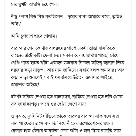
মার মুখটা আমসি হয়ে গেল।
নীচু গলায় বিড় বিড় করছিলেন—তুমার বাবা আমারে বকে, তুমিও
তাই?
আমি চুপচাপ ছাদে গেলাম।
বারান্দার শেষ কোণায় বাথরুমের পাশে একটা ভাঙা বালতিতে
রাজ্যের এঁটোকাঁটা ফেলা হত। সকাল বেলায় মাথায় গামছা বেঁধে
গেঞ্জি গায়ে হাতে ঝাঁটা একজন উচ্চরবে নিজের অস্তিত্ব জানান দিয়ে
দরজার কড়া নাড়ত। তার নাম জানিনে। সবাই বলত জমাদার। তার
কড়া নাড়া শুনলেই সবাই খলবলিয়ে উঠত-–জমাদার আইছে,
জমাদার আইছে!
চটপট সরিয়ে দেওয়া হত বাচ্চাদের, নামিয়ে নেওয়া হত দড়ি থেকে
সব জামাকাপড়। পাছে ওর ছোঁয়া লেগে যায়!
ও বুঝত, দু’মিনিট দাঁড়িয়ে থেকে তারপর বারান্দা সাফ হলে লম্বা
লম্বা পা ফেলে এসে বালতি নিয়ে নীচে করপোরেশনের ময়লা
ফেলার হাত-ঠেলায় আবর্জনা ঢেলে ঝাঁটা ও জল দিয়ে বালতি সাফ