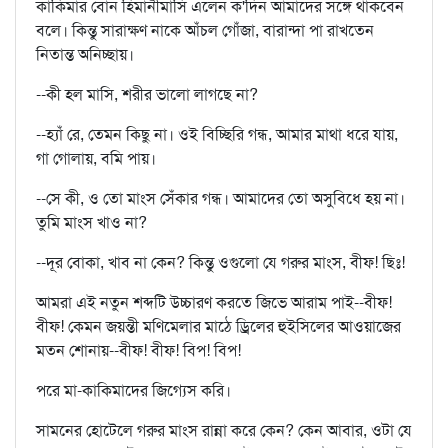
কাকিমার বোন হিমানীমাসি এলেন ক'দিন আমাদের সঙ্গে থাকবেন
বলে। কিন্তু সারাক্ষণ নাকে আঁচল গোঁজা, বারান্দা পা রাখতেন
নিতান্ত অনিচ্ছায়।
--কী হল মাসি, শরীর ভালো লাগছে না?
--হ্যাঁ রে, তেমন কিছু না। ওই বিচ্ছিরি গন্ধ, আমার মাথা ধরে যায়,
গা গোলায়, বমি পায়।
--সে কী, ও তো মাংস সেঁকার গন্ধ। আমাদের তো অসুবিধে হয় না।
তুমি মাংস খাও না?
--দূর বোকা, খাব না কেন? কিন্তু ওগুলো যে গরুর মাংস, বীফ! ছিঃ!
আমরা এই নতুন শব্দটি উচ্চারণ করতে জিভে আরাম পাই--বীফ!
বীফ! কেমন জয়ন্তী মণিমেলার মাঠে ড্রিলের হুইসিলের আওয়াজের
মতন শোনায়--বীফ! বীফ! বিপ! বিপ!
পরে মা-কাকিমাদের জিগ্যেস করি।
সামনের হোটেলে গরুর মাংস রান্না করে কেন? কেন আবার, ওটা যে