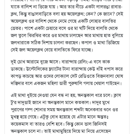
যাতে বালিশ না ভিজে যায় । আর তার নীচে একটা লালরঙা রাবার-
ক্লথ, কিন্তু বাঙালবাড়িতে বলা হয় অয়েলক্লথ; কেন? কে জানে? সেই
অয়েলক্লথ ওর বালিশ থেকে নেমে গেছে একটি লোহার বালতির
ভেতর। পাশে একটা চেয়ারে বসে ওর মা ঘটি দিয়ে বালতি থেকে
জল তুলে ঝিরঝির করে ওর মাথায় ঢালছেন আর মাথায় হাত বুলিয়ে
জলধারাকে সঠিক দিশায় চালনা করছেন। কপাল ও মাথা ভিজিয়ে
সেই জল অয়েলক্লথ বেয়ে বালতিতে ফিরে যাচ্ছে।
দুই চোখ আরামে বুজে আসে। বারান্দায় রেলিং-এ বসে কাক
ডাকছে। উল্টোদিকের ফ্ল্যাটের টানা বারান্দায় কেউ ধাঁই ধপাস করে
কাপড় কাচছে আর ওদের লোক্যাল সেট রেডিওতে বিজনবালা ঘোষ
দস্তিদার বলে একজন মহিলা ভারী পুরুষালি গলায় খেয়াল গাইছেন।
এই মাথা ধুইয়ে দেওয়া যেন বন্ধ না হয়, অনন্তকাল ধরে চলে। ক্লাস
টু'র দাদুভাই জানে না অনন্তকাল মানে কতকাল। দাদুর মুখে
পুরাণের গল্প শোনার সময় অনন্তকাল শব্দটা অনেকবার শুনে ওর
মুখস্থ হয়ে গেছে। এটুকু বোধ হয়েছে যে এটার মানে অন্ততঃ
কয়েকমাস বা তারও বেশি হবে। কিন্তু কোন ভাল জিনিসই
অনন্তকাল চলে না। তাই মাথামুছিয়ে দিয়ে মা নিয়ে এসেছেন