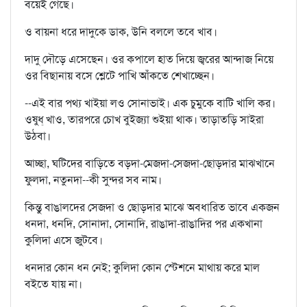
বয়েই গেছে।
ও বায়না ধরে দাদুকে ডাক, উনি বললে তবে খাব।
দাদু দৌড়ে এসেছেন। ওর কপালে হাত দিয়ে জ্বরের আন্দাজ নিয়ে
ওর বিছানায় বসে শ্লেটে পাখি আঁকতে শেখাচ্ছেন।
--এই বার পথ্য খাইয়া লও সোনাভাই। এক চুমুকে বাটি খালি কর।
ওষুধ্ খাও, তারপরে চোখ বুইজ্যা শুইয়া থাক। তাড়াতড়ি সাইরা
উঠবা।
আচ্ছা, ঘটিদের বাড়িতে বড়দা-মেজদা-সেজদা-ছোড়দার মাঝখানে
ফুলদা, নতুনদা--কী সুন্দর সব নাম।
কিন্তু বাঙালদের সেজদা ও ছোড়দার মাঝে অবধারিত ভাবে একজন
ধনদা, ধনদি, সোনাদা, সোনাদি, রাঙাদা-রাঙাদির পর একখানা
কুলিদা এসে জুটবে।
ধনদার কোন ধন নেই; কুলিদা কোন স্টেশনে মাথায় করে মাল
বইতে যায় না।