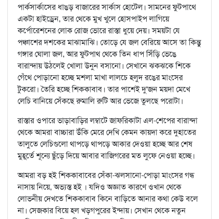
পার্কসার্কাসের ধাঙড় বাজারের সার্কাস হোটেল। সামনের ফুটপাথে
একটা হাইড্রেন, তার থেকে মুখ খুলে হোসপাইপ লাগিয়ে
কর্পোরেশনের লোক রোজ ভোরে রাস্তা ধুয়ে দেয়। সময়টা যে
পঞ্চাশের দশকের মাঝামাঝি। তোড়ে যে জল বেরিয়ে আসে তা কিন্তু
গঙ্গার ঘোলা জল, আর ফুটপাথ থেকে তিন ধাপ সিঁড়ি ভেঙে
বারান্দায় উঠলেই খোলা উনুন বসানো। সেখানে ঝকঝকে শিকে
গেঁথে পোড়ানো হচ্ছে মশলা মাখা লালচে হলুদ রঙের মাংসের
টুকরো। তৈরি হচ্ছে শিককাবাব। তার পাশেই দু'জন ময়দা মেখে
লেচি বানিয়ে সেঁকছে রুমালি রুটি আর ভেজে তুলছে পরোটা।
রাস্তার ওপারে ভাড়াবাড়ির লম্বাটে জাফরিকাটা এল-শেপের বারান্দা
থেকে আমরা বাচ্চারা উঁকি মেরে দেখি কেমন কায়দা করে দুহাতের
তালুতে লেচিগুলো থাপড়ে থাপড়ে আকার দেওয়া হচ্ছে আর শেষ
মুহূর্তে শূন্যে ছুঁড়ে দিয়ে আবার বাজিগরের মত লুফে নেওয়া হচ্ছে।
আমরা বড় হই শিককাবাবের সেঁকা-ঝলসানো-পোড়া মাংসের গন্ধ
নাসায় নিয়ে, অভ্যস্ত হই । যদিও অজ্ঞাত কারণে ওখান থেকে
লোভনীয় দেখতে শিককাবাব কিনে বাড়িতে আনার কথা কেউ বলে
না। সেজকার বিয়ে হল খড়গপুরের ইন্দায়। সেখান থেকে নতুন