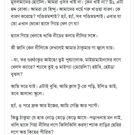
মুসলমানের হোটেল। আমরা ওসব খাই না। কেন খাই না? উঃ, এটা
হদ্দ বোকা। আমরা যে হিন্দু। আমাদের ধর্মে গরু খাওয়া বারণ। কে
বারণ করেছে? পণ্ডিতমশাই? হ্যাঁ, হ্যাঁ, সব পণ্ডিতমশাই। এবার যা
তো এখান থেকে! ছাদে গিয়ে খেল গে যা!
ছাদে গিয়ে খেলতে থাকি নীচের তলার নীলির সঙ্গে।
কী জানি কেন নীলিকে দেখলেই আমার ঠাকুমার গা জ্বলে যায়।
--যা, তর গুরুঠাকুর আইছে! তুই পুষ্যালোক, মাইয়ামাইনসের লগে
খেলস ক্যারে? শ্যাষে তুই ও মাইগ্যা (মেয়েলি?) হইবি, হেইডা
বুঝস?
আমি সরে যাই। এটাই বুঝি, আমি ক্লাস টু-তে পড়ি, ইলিও তাই,
তবে আলাদা স্কুলে।
হ্যাঁ, ও পরে ফ্রক আর ইজের, আমি গেঞ্জি আর প্যান্ট।
কিন্তু ঠাকুমা যে হাত নেড়ে তেড়ে তেড়ে আসে--পড়াশুনায় মন নাই,
খালি ছাদে গিয়া নীলির লগে কিলিকিলি করস্! শ্যাক বাড়ির ছেরির
লগে অত কিয়ের পীরিত?