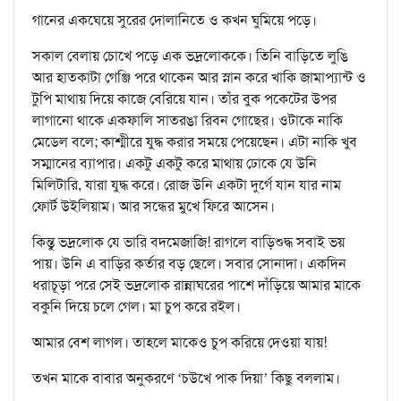
গানের একঘেয়ে সুরের দোলানিতে ও কখন ঘুমিয়ে পড়ে।
সকাল বেলায় চোখে পড়ে এক ভদ্রলোককে। তিনি বাড়িতে লুঙি
আর হাতকাটা গেঞ্জি পরে থাকেন আর স্নান করে খাকি জামাপ্যান্ট ও
টুপি মাথায় দিয়ে কাজে বেরিয়ে যান। তাঁর বুক পকেটের উপর
লাগানো থাকে একফালি সাতরঙা রিবন গোছের। ওটাকে নাকি
মেডেল বলে; কাশ্মীরে যুদ্ধ করার সময়ে পেয়েছেন। এটা নাকি খুব
সম্মানের ব্যাপার। একটু একটু করে মাথায় ঢোকে যে উনি
মিলিটারি, যারা যুদ্ধ করে। রোজ উনি একটা দুর্গে যান যার নাম
ফোর্ট উইলিয়াম। আর সন্ধের মুখে ফিরে আসেন।
কিন্তু ভদ্রলোক যে ভারি বদমেজাজি! রাগলে বাড়িশুদ্ধ সবাই ভয়
পায়। উনি এ বাড়ির কর্তার বড় ছেলে। সবার সোনাদা। একদিন
ধরাচূড়া পরে সেই ভদ্রলোক রান্নাঘরের পাশে দাঁড়িয়ে আমার মাকে
বকুনি দিয়ে চলে গেল। মা চুপ করে রইল।
আমার বেশ লাগল। তাহলে মাকেও চুপ করিয়ে দেওয়া যায়!
তখন মাকে বাবার অনুকরণে ‘চউখে পাক দিয়া’ কিছু বললাম।