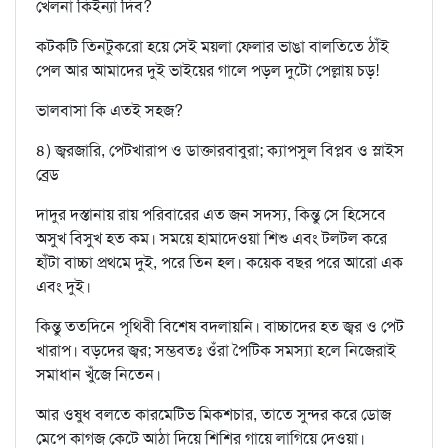
খেলনা কিইন্যা দিব?
কটকটি তিনটুকরো হয়ে সেই ময়লা ফেলার ভাঙা বালতিতে ঠাঁই
পেল আর আমাদের দুই ভাইয়ের গালে পড়ল দুটো পেল্লায় চড়!
ভালবাসা কি এতই সহজ?
৪) জ্বরজারি, পেটখারাপ ও ডাক্তারবাবুরা; ক্যাপসুল বিপ্লব ও স্লাইস
ব্রেড
দাদুর দস্তানায় রায় পরিবারের এত জন সদস্য, কিন্তু সে হিসেবে
অসুখ বিসুখ হত কম। সময়ে হামাদেওয়া শিশু এবং টলটল করে
হাঁটা বাচ্চা প্রথমে দুই, পরে তিন হল। কয়েক বছর পরে আরো এক
এবং দুই।
কিন্তু ততদিনে পৃথিবী বিশেষ বদলায়নি। বাচ্চাদের হত জ্বর ও পেট
খারাপ। বড়দের জ্বর; সম্ভবতঃ ওঁরা পৈটিক সমস্যা হলে নিজেরাই
সমাধান খুঁজে নিতেন।
আর ওষুধ বলতে কারমেটিভ মিকশচার, তাতে সুন্দর করে ডোজ
মেপে কাগজ কেটে আঠা দিয়ে শিশির গায়ে লাগিয়ে দেওয়া।