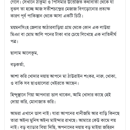
গেলে। সেখানে ঠাকুমা ও পিসিমার উত্তেজিত কথাবার্তা থেকে যা
বুঝল তা হচ্ছে আজ সতীশচন্দ্রের মেজাজ বিগড়োনোর প্রত্যক্ষ
কারণ পূর্ব পাকিস্তান থেকে আসা একটি চিঠি।
ময়মনসিংহ জেলার আঠারবাড়িয়া গ্রাম থেকে কোন এক লাউয়া
মিঞা বা মোম আলি পনের টাকা ধার চেয়ে লিখেছে এক নাতিদীর্ঘ
পত্র।
ছালাম আলেকুম,
বড়কর্তা,
আশা করি খোদার দয়ায় আপনে মা ঠাউরাইন শংকর, নারু, খোকা,
ও বাকি সব ছাওয়ালেরা খেইরতে আছেন।
হিন্দুস্থানে গিয়া আপনারা ভাল থাকেন, আমি খোদার কাছে হেই
দোয়া করি, মোনাজাত করি।
আমরা এখানে ভাল নাই। যারা আপনের ধানীজমি আর বাড়ি কিনছে
তারা অইন্য মুনিষ অইন্য মাইন্দার রাখছে। আমারে কেউ কামে লয়
নাই। বড় ব্যাডার বিয়া দিছি, অপনাদের দয়ায় বড় মাইয়া জহিরন