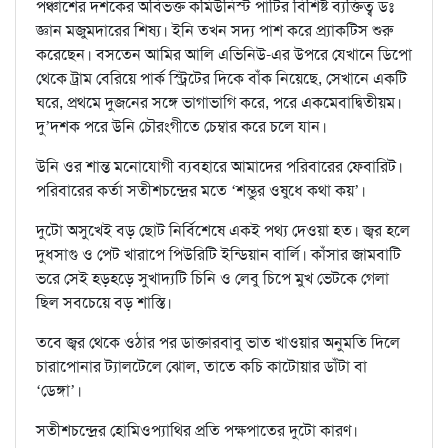
পঞ্চাশের দশকের অবিভক্ত কমিউনিস্ট পার্টির বিশিষ্ট ব্যক্তিত্ব ডঃ
জ্ঞান মজুমদারের শিষ্য। ইনি তখন সদ্য পাশ করে প্র্যাকটিস শুরু
করেছেন। বসতেন আমির আলি এভিনিউ-এর উপরে যেখানে ডিপো
থেকে ট্রাম বেরিয়ে পার্ক স্ট্রিটের দিকে বাঁক নিয়েছে, সেখানে একটি
ঘরে, প্রথমে দুজনের সঙ্গে ভাগাভাগি করে, পরে একমেবাদ্বিতীয়ম।
দু’দশক পরে উনি চৌরংগীতে চেম্বার করে চলে যান।
উনি ওর শান্ত মনোযোগী ব্যবহারে আমাদের পরিবারের ফেবারিট।
পরিবারের কর্তা সতীশচন্দ্রের মতে ‘শম্ভুর ওষুধে কথা কয়’।
দুটো অসুখেই বড় ছোট নির্বিশেষে একই পথ্য দেওয়া হত। জ্বর হলে
দুধসাগু ও পেট খারাপে পিউরিটি ইন্ডিয়ান বার্লি। কাঁসার জামবাটি
ভরে সেই হড়হড়ে সুখাদ্যটি চিনি ও লেবু চিপে মুখ ভেটকে গেলা
ছিল সবচেয়ে বড় শাস্তি।
তবে জ্বর থেকে ওঠার পর ডাক্তারবাবু ভাত খাওয়ার অনুমতি দিলে
চারাপোনার ট্যালটেলে ঝোল, তাতে কচি কাটোয়ার ডাঁটা বা
‘ডেঙ্গা’।
সতীশচন্দ্রের হোমিওপ্যাথির প্রতি পক্ষপাতের দুটো কারণ।