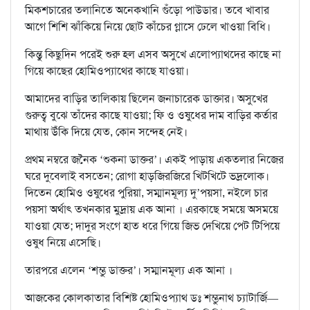
মিকশচারের তলানিতে অনেকখানি গুঁড়ো পাউডার। তবে খাবার
আগে শিশি ঝাঁকিয়ে নিয়ে ছোট কাঁচের গ্লাসে ঢেলে খাওয়া বিধি।
কিন্তু কিছুদিন পরেই শুরু হল এসব অসুখে এলোপ্যাথদের কাছে না
গিয়ে কাছের হোমিওপ্যাথের কাছে যাওয়া।
আমাদের বাড়ির তালিকায় ছিলেন জনাচারেক ডাক্তার। অসুখের
গুরুত্ব বুঝে তাঁদের কাছে যাওয়া; ফি ও ওষুধের দাম বাড়ির কর্তার
মাথায় উঁকি দিয়ে যেত, কোন সন্দেহ নেই।
প্রথম নম্বরে জনৈক ‘শুকনা ডাক্তর’। একই পাড়ায় একতলার নিজের
ঘরে দুবেলাই বসতেন; রোগা হাড়জিরজিরে খিটখিটে ভদ্রলোক।
দিতেন হোমিও ওষুধের পুরিয়া, সম্মানমূল্য দু’পয়সা, নইলে চার
পয়সা অর্থাৎ তখনকার মুদ্রায় এক আনা । এরকাছে সময়ে অসময়ে
যাওয়া যেত; দাদুর সংগে হাত ধরে গিয়ে জিভ দেখিয়ে পেট টিপিয়ে
ওষুধ নিয়ে এসেছি।
তারপরে এলেন ‘শম্ভু ডাক্তর’। সম্মানমূল্য এক আনা ।
আজকের কোলকাতার বিশিষ্ট হোমিওপ্যাথ ডঃ শম্ভুনাথ চ্যাটার্জি—