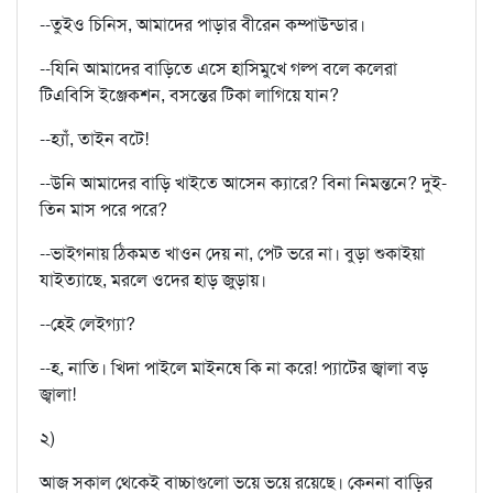
--তুইও চিনিস, আমাদের পাড়ার বীরেন কম্পাউন্ডার।
--যিনি আমাদের বাড়িতে এসে হাসিমুখে গল্প বলে কলেরা
টিএবিসি ইঞ্জেক্শন, বসন্তের টিকা লাগিয়ে যান?
--হ্যাঁ, তাইন বটে!
--উনি আমাদের বাড়ি খাইতে আসেন ক্যারে? বিনা নিমন্তনে? দুই-
তিন মাস পরে পরে?
--ভাইগনায় ঠিকমত খাওন দেয় না, পেট ভরে না। বুড়া শুকাইয়া
যাইত্যাছে, মরলে ওদের হাড় জুড়ায়।
--হেই লেইগ্যা?
--হ, নাতি। খিদা পাইলে মাইনষে কি না করে! প্যাটের জ্বালা বড়
জ্বালা!
২)
আজ সকাল থেকেই বাচ্চাগুলো ভয়ে ভয়ে রয়েছে। কেননা বাড়ির