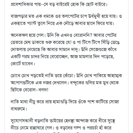
প্রবেশাধিকার পায়--সে বড় বাইরেই হোক কি ছোট বাইরে।
বাজপড়ার মত এক ধমকে ওর তলপেটের চাপ উর্ধমুখী হয়ে যায়। ও
একহাতে প্যান্ট তুলে নিয়ে এক দৌড়ে আবার ছাদে ফিরে যায়।
অনেকক্ষণ হয়ে গেল। উনি কি এখনও বেরোননি? আবার পেটের
ভেতরে মেঘ ডাকতে শুরু করেছে যে! ও পা টিপে টিপে সিঁড়ি ভেঙে
দোতলায় নেমেছে কি আবার সামনে দাদু। উনি সেজেগুজে কাঁধে
একটি গরম চাদর নিয়ে বেরোচ্ছেন, আজ মামলার দিন পড়েছে,
কোর্টে যাবেন।
চোখে চোখ পড়তেই নাতি ভয়ে কেঁচো। উনি চোখ পাকিয়ে আহাম্মক
অপোগণ্ডটিকে এক নজর দেখলেন। বন্দুকের গুলির মত মুখ থেকে
ছিটকে বেরোল--বলদ!
নাতি মাথা নীচু করে প্রায় হামাগুড়ি দিয়ে ওঁকে পাশ কাটিয়ে সোজা
বাথরুমে।
সুযোগসন্ধানী বড়নাতি ভাইয়ের হেনস্থা আন্দাজ করে ধীরে সুস্থে
নীচে নেমে রান্নাঘরে গেল। ও বড়দের গল্প ও পরচর্চা হাঁ করে