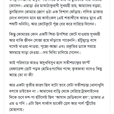
তোলেন। এছাড়া ওঁর মাতাঠাকুরাণী সুখময়ী রায়, আমাদের বড়মা,
ভুগছিলেন কোমরে জেগে ওঠা এক বিশাল ফোঁড়ায়। ললিত ডাক্তার
দেখে বললেন মনে হয় কার্বাংকল (এই শতাব্দীতে কারও মুখে এই
শব্দটি শুনিনি), আর কেটেকুটে পুঁজ বের করে সারিয়ে দিলেন।
কিন্তু কোমরের কোন একটি শিরা-উপশিরা কেটে যাওয়ায় সুখময়ী
আর বাকি জীবন সোজা হয়ে দাঁড়াতে পারেননি। হাঁটুমুড়ে বসে
বসেই খাওয়া-দাওয়া, পুজো-আচ্চা এবং প্রকৃতির ডাকে সময়ে
অসময়ে সাড়া দেওয়া—সব দিব্যি চালিয়ে গেলেন।
তাই পরিবারে কারও অসুখবিসুখ হলে সতীশচন্দ্রের ফার্স্ট
প্রেফারেন্স ভোট পড়ত হোমিওপ্যাথির পক্ষে; কৃতজ্ঞতা বলেও কিছু
আছে তো না কী!
আর একটা তৃতীয় কারণ ছিল বটে! তবে সেটা সতীশচন্দ্র খোলাখুলি
বলতে চাইতেন না । আমাদের বাড়ি থেকে বেরিয়ে ট্রামলাইনের
দিকে গুণে দশ-পা হাঁটলেই ছিল ‘আসাদ মেডিক্যাল হল’; ডাক্তার এ
এম ও গণি । এটা ছিল সার্কাস মার্কেট প্লেস আর পার্ল স্ট্রীটের
মোহানায়।