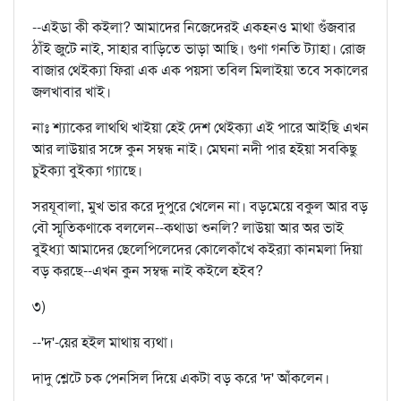
--এইডা কী কইলা? আমাদের নিজেদেরই একহনও মাথা গুঁজবার
ঠাঁই জুটে নাই, সাহার বাড়িতে ভাড়া আছি। গুণা গনতি ট্যাহা। রোজ
বাজার থেইক্যা ফিরা এক এক পয়সা তবিল মিলাইয়া তবে সকালের
জলখাবার খাই।
নাঃ শ্যাকের লাথথি খাইয়া হেই দেশ থেইক্যা এই পারে আইছি এখন
আর লাউয়ার সঙ্গে কুন সম্বন্ধ নাই। মেঘনা নদী পার হইয়া সবকিছু
চুইক্যা বুইক্যা গ্যাছে।
সরযূবালা, মুখ ভার করে দুপুরে খেলেন না। বড়মেয়ে বকুল আর বড়
বৌ স্মৃতিকণাকে বললেন--কথাডা শুনলি? লাউয়া আর অর ভাই
বুইধ্যা আমাদের ছেলেপিলেদের কোলেকাঁখে কইর‍্যা কানমলা দিয়া
বড় করছে--এখন কুন সম্বন্ধ নাই কইলে হইব?
৩)
--'দ'-য়ের হইল মাথায় ব্যথা।
দাদু শ্লেটে চক পেনসিল দিয়ে একটা বড় করে 'দ' আঁকলেন।