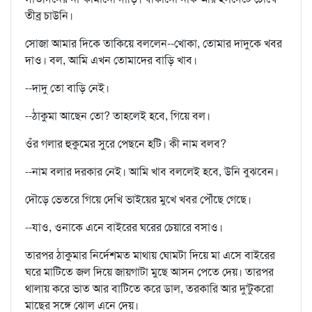
তীব্র চাউনি।
সোজা আমার দিকে তাকিয়ে বললেন--খোকা, তোমার দাদুকে খবর
দাও। বল, আমি এখন তোমাদের বাড়ি খাব।
--দাদু তো বাড়ি নেই।
--ঠাকুমা আছেন তো? তাহলেই হবে, গিয়ে বল।
ওঁর গলার হুকুমের সুরে পেছনে হটি। কী নাম বলব?
--নাম বলার দরকার নেই। আমি খাব বললেই হবে, উনি বুঝবেন।
দৌড়ে ভেতরে গিয়ে দেখি ভাইয়ের মুখে খবর পৌঁছে গেছে।
--যাও, ওনাকে এনে বাইরের ঘরের চেয়ারে বসাও।
তারপর ঠাকুমার নির্দেশমত মাথায় ঘোমটা দিয়ে মা এসে বাইরের
ঘরে মাটিতে জল দিয়ে জায়গাটা মুছে আসন পেতে দেয়। তারপর
থালায় করে ভাত আর বাটিতে করে ডাল, তরকারি আর দু'টুকরো
মাছের সঙ্গে ঝোল এনে দেয়।