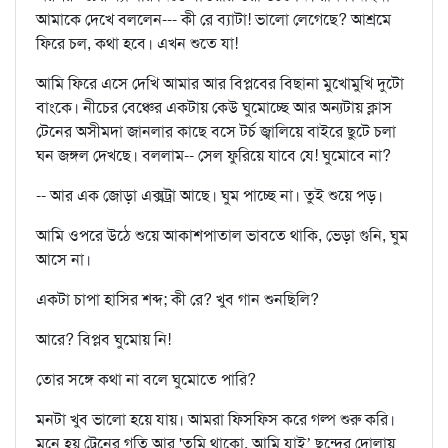
আমাকে দেখে বললেন--- কী রে ব্যাটা! ভালো লেগেছে? আশ্রমে
ফিরে চল, কথা হবে। এখন শুতে যা!
আমি ফিরে এসে দেখি আমার আর বিপ্লবের বিছানা মুখোমুখি দুটো
বাংকে। নীচের বেঞ্চের একটায় কেউ ঘুমোচ্ছে আর অন্যটায় ক্লাস
টেনের অসীমদা জানলার কাছে বসে টর্চ জ্বালিয়ে বাইরে ছুটে চলা
ঘন জঙ্গল দেখছে। বললাম-- সেল ফুরিয়ে যাবে যে! ঘুমোবে না?
-- আর এক জোড়া এক্সট্রা আছে। ঘুম পাচ্ছে না। তুই শুয়ে পড়।
আমি ওপরে উঠে শুয়ে আকাশপাতাল ভাবতে থাকি, ভেড়া গুনি, ঘুম
আসে না।
একটা চাপা হাসির শব্দ; কী রে? খুব গান শুনছিলি?
আরে? বিপ্লব ঘুমোয় নি!
তোর সঙ্গে কথা না বলে ঘুমোতে পারি?
মনটা খুব ভালো হয়ে যায়। আমরা ফিসফিস করে গল্প শুরু করি।
মনে হয় ট্রেনের গতি আর 'তুমি থাকো, আমি যাই’ ছন্দের দোলায়