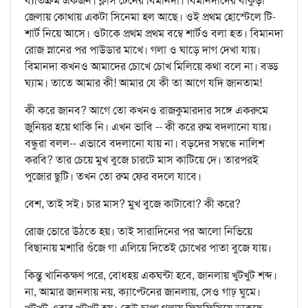
ব্যতিক্রম একজন। ক্লাস টেনের বিমানদা। বিমানদাদের বাঁকুড়া
জেলায় কোথায় একটা সিনেমা হল আছে। ওই প্রথম হোস্টেলে টি-
শার্ট নিয়ে আসে। ওটাকে প্রথম প্রথম বম্বে শার্টও বলা হত। বিমানদা
রোজ স্নানের পর পাউডার মাখে। গলা ও ঘাড়ে দাগ দেখা যায়।
বিমানদা কখনও আমাদের চোখে চোখ মিলিয়ে কথা বলে না। বড্ড
ঘ্যাম। তাতে আমার কী! আমার যে কী তা আগে যদি জানতাম!
কী করে জানব? আগে তো কখনও রাজকুমারদার সঙ্গে একরুমে
জুনিয়র হয়ে থাকি নি। এখন ভাবি -- কী করে রুম বদলানো যায়।
বন্ধুরা বলল-- এভাবে বদলানো যায় না। বড়দের সম্বন্ধে নালিশ
করবি? তার চেয়ে মুখ বুজে চারটে মাস কাটিয়ে দে। তারপরই
পুজোর ছুটি। তখন তো রুম ফের বদলে যাবে।
বেশ, তাই সই। চার মাস? মুখ বুজে কাটাবো? কী করে?
রোজ ভোরে উঠতে হয়। তাই সারাদিনের পর আলো নিভিয়ে
বিছানায় মশারি গুঁজে গা এলিয়ে দিতেই চোখের পাতা বুজে যায়।
কিন্তু খানিকক্ষণ পরে, বোধহয় একঘন্টা হবে, জানলায় খুটখুট শব্দ।
না, আমার জানলায় নয়, ক্যাপ্টেনের জানলায়, সেও গাঢ় ঘুমে।