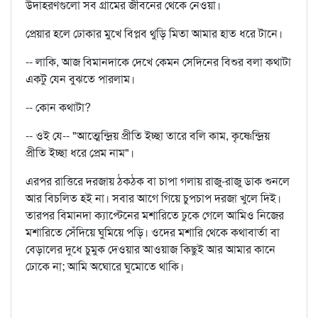
উদাহরণগুলো সব গ্রামের জীবনের থেকে নেওয়া।
প্রেয়ার হলে ঢোকার মুখে বিপ্লব থুড়ি মিতা আমার হাত ধরে টানে।
-- লাকি, আজ বিমানদাকে দেখে কেমন সেদিনের বিশুর বলা কথাটা
একটু যেন বুঝতে পারলাম।
-- কোন কথাটা?
-- ওই যে-- "আত্মেন্দ্রিয় প্রীতি ইচ্ছা তারে বলি কাম, কৃষ্ণেন্দ্রিয়
প্রীতি ইচ্ছা ধরে প্রেম নাম"।
এরপর রাত্তিরে দরজায় ঠকঠক বা চাপা গলায় রাজু-রাজু ডাক শুনলে
আর বিচলিত হই না। সবার আগে গিয়ে চুপচাপ দরজা খুলে দিই।
তারপর বিমানদা ক্যাপ্টেনের মশারিতে ঢুকে গেলে আমিও নিজের
মশারিতে সেঁদিয়ে ঘুমিয়ে পড়ি। ওদের মশারি থেকে কথাবার্তা বা
বেড়ালের দুধে চুমুক দেওয়ার আওয়াজ কিছুই আর আমার কানে
ঢোকে না; আমি অঘোরে ঘুমোতে থাকি।