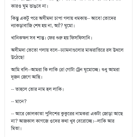
কারও ঘুম ভাঙবে না।
কিন্তু একটু পরে অসীমদা চাপা গলায় ধমকায়-- আবে! তোদের
ন্যাকড়াবাজি শেষ হয় না, অ্যাঁ? ঘুমো।
খানিকক্ষণ সব শান্ত। ফের শুরু হয় ফিসফিসানি।
অসীমদা তেতো গলায় বলে--ঢ্যামনাগুলোর মাঝরাত্তিরে রস উথলে
উঠেছে!
আমি বলি--আমরা কি লাকি রে! গোটা ট্রেন ঘুমোচ্ছে। শুধু আমরা
দুজন জেগে আছি।
-- তাহলে তোর নাম হল লাকি।
-- মানে?
-- আরে কোলকাতা পুলিশের কুকুরের নামকরা একটা জোড়া আছে
না? আজকাল কাগজে ওদের কথা খুব বেরোচ্ছে।--লাকি আর
মিতা।