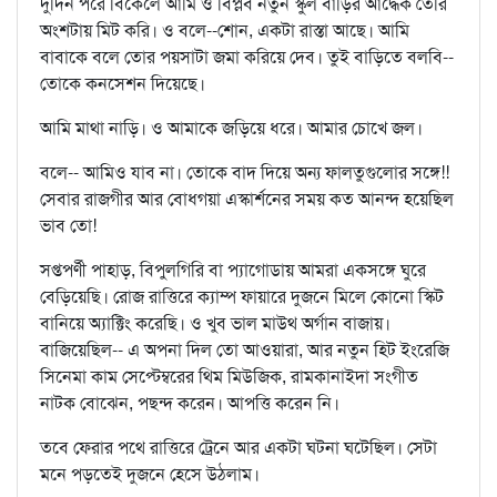
দুদিন পরে বিকেলে আমি ও বিপ্লব নতুন স্কুল বাড়ির আদ্ধেক তৈরি
অংশটায় মিট করি। ও বলে--শোন, একটা রাস্তা আছে। আমি
বাবাকে বলে তোর পয়সাটা জমা করিয়ে দেব। তুই বাড়িতে বলবি--
তোকে কনসেশন দিয়েছে।
আমি মাথা নাড়ি। ও আমাকে জড়িয়ে ধরে। আমার চোখে জল।
বলে-- আমিও যাব না। তোকে বাদ দিয়ে অন্য ফালতুগুলোর সঙ্গে!!
সেবার রাজগীর আর বোধগয়া এস্কার্শনের সময় কত আনন্দ হয়েছিল
ভাব তো!
সপ্তপর্ণী পাহাড়, বিপুলগিরি বা প্যাগোডায় আমরা একসঙ্গে ঘুরে
বেড়িয়েছি। রোজ রাত্তিরে ক্যাম্প ফায়ারে দুজনে মিলে কোনো স্কিট
বানিয়ে অ্যাক্টিং করেছি। ও খুব ভাল মাউথ অর্গান বাজায়।
বাজিয়েছিল-- এ অপনা দিল তো আওয়ারা, আর নতুন হিট ইংরেজি
সিনেমা কাম সেপ্টেম্বরের থিম মিউজিক, রামকানাইদা সংগীত
নাটক বোঝেন, পছন্দ করেন। আপত্তি করেন নি।
তবে ফেরার পথে রাত্তিরে ট্রেনে আর একটা ঘটনা ঘটেছিল। সেটা
মনে পড়তেই দুজনে হেসে উঠলাম।