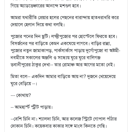
গিয়ে অ্যাডভেঞ্চারের আনন্দে মশগুল হবে।
আমরা যথারীতি প্রেয়ার হলের পেছনের বারান্দায় হাতধরাধরি করে
দেয়ালে হেলান দিয়ে কথা বলছি।
পুজোর পনের দিন ছুটি। লক্ষ্মীপুজোর পর হোস্টেলে ফিরতে হবে।
বিসর্জনের পর বাড়িতে কেমন একঘেয়ে লাগবে। বাড়ির রান্না,
পুজোর নতুন জামাকাপড়, পার্কসার্কাস পাড়ায় দুর্গোপুজো বা অষ্টমী-
নবমীতে সকালের অঞ্জলি ও সন্ধ্যেয় ঘুরে ঘুরে বালিগঞ্জ
ভবানীপুরের ঠাকুর দেখা-- তার রোমাঞ্চ আর আগের মতো নেই।
মিতা বলে-- একদিন আমার বাড়িতে আয় না? দুজনে খেয়েদেয়ে
ঘুরে বেড়িয়ে --।
--- কোথায়?
-- আমহার্স্ট স্ট্রীট পাড়ায়।
--বেশি চিনি না। শ্যালদা চিনি, আর কলেজ স্ট্রিটে গোপাল পাঁঠার
দোকান চিনি। কয়েকবার কাকার সঙ্গে মাংস কিনতে গেছি।