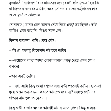
দুঃসাহসী নিখিলেশ বিবেকানন্দের জন্যে কেউ ফাঁদ পেতে ছিল কি
না জিজ্ঞেস করে বেত খেল, তবে সেদিনের মতো ধর্মক্লাসের হাত
থেকে ছুটি পেয়েছিলাম।
সে যাকগে, মানস কেন ডাকল সেটা নিয়ে একটু ভয় ছিলই। তাই
আমিও একা যাই নি। বিপ্লব সঙ্গে এল।
বিশাল বারান্দা, খালি। কেউ নেই।
-- কী রে! ফালতু বিকেলটা নষ্ট হবে নাকি!
----শুয়োরের বাচ্চা আচ্ছা বোকা বানাল! ঝাড় খেয়ে এখন শোধ
তুলছে!
--আর একটু দেখি।
-- দ্যাখ, আমি কিন্তু খেলা শেষের লম্বা ঘন্টা পড়লেই কাটব। হাত-পা
ধুয়ে 'খণ্ডন ভব-বন্ধন’ করতে আসতে হবে না? ফালতু লেট এর
খাতায় নাম তুলতে দেব না।
কিন্তু ঘন্টা বাজার অনেক আগেই মানস এসে গেল। কিন্তু ও একা