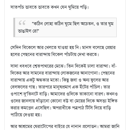
সাতপাঁচ ভাবতে ভাবতে কখন যেন ঘুমিয়ে পড়ি।
"কঠিন লোহা কঠিন ঘুমে ছিল অচেতন, ও তার ঘুম
ভাঙাইল রে!"
সেদিন বিকেলে আর খেলতে যাওয়া হয় নি। মানস বলেছে প্রেয়ার
হলের পেছনের বারান্দায় বিকেল পাঁচটায় দেখা করতে।
সাদা ধবধবে শ্বেতপাথরের মেঝে। তিন দিকেই ঢালা বারান্দা। বাঁ-
দিকের আর সামনের বারান্দায় লোকজনের আনাগোনা। পেছনের
বারান্দায় একটু অন্ধকার মতো। কিছু জবা ও অন্য ফুলের আর
বেলফলের গাছ। তারপরে মানুষপ্রমাণ এক ইঁটের পাঁচিল। তার
ওপাশে দু'তিনটে বাড়ি। আমাদের ওদিকে তাকানো বারণ। কখনও
ওদের জানলায় দাঁড়ানো কোনো বউ বা মেয়ের দিকে অসভ্য ইঙ্গিত
করার কমপ্লেন এসেছিল। অপরাধীকে পত্রপাঠ টিসি দিয়ে বাড়ি
পাঠিয়ে দেওয়া হয়।
আর আশ্রমের ঘেরাটোপের বাইরে যে নানান প্রলোভন। আমরা জানি