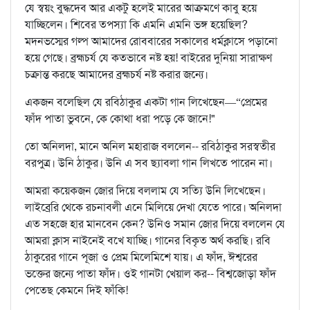
যে স্বয়ং বুদ্ধদেব আর একটু হলেই মারের আক্রমণে কাবু হয়ে
যাচ্ছিলেন। শিবের তপস্যা কি এমনি এমনি ভঙ্গ হয়েছিল?
মদনভস্মের গল্প আমাদের রোববারের সকালের ধর্মক্লাসে পড়ানো
হয়ে গেছে। ব্রহ্মচর্য যে কতভাবে নষ্ট হয়! বাইরের দুনিয়া সারাক্ষণ
চক্রান্ত করছে আমাদের ব্রহ্মচর্য নষ্ট করার জন্যে।
একজন বলেছিল যে রবিঠাকুর একটা গান লিখেছেন—“প্রেমের
ফাঁদ পাতা ভুবনে, কে কোথা ধরা পড়ে কে জানে!"
তো অনিলদা, মানে অনিল মহারাজ বললেন-- রবিঠাকুর সরস্বতীর
বরপুত্র। উনি ঠাকুর। উনি এ সব ছ্যাবলা গান লিখতে পারেন না।
আমরা কয়েকজন জোর দিয়ে বললাম যে সত্যি উনি লিখেছেন।
লাইব্রেরি থেকে রচনাবলী এনে মিলিয়ে দেখা যেতে পারে। অনিলদা
এত সহজে হার মানবেন কেন? উনিও সমান জোর দিয়ে বললেন যে
আমরা ক্লাস নাইনেই বখে যাচ্ছি। গানের বিকৃত অর্থ করছি। রবি
ঠাকুরের গানে পূজা ও প্রেম মিলেমিশে যায়। এ ফাঁদ, ঈশ্বরের
ভক্তের জন্যে পাতা ফাঁদ। ওই গানটা খেয়াল কর-- বিশ্বজোড়া ফাঁদ
পেতেছ কেমনে দিই ফাঁকি!