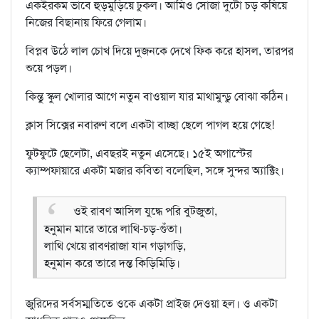
একইরকম ভাবে হুড়মুড়িয়ে ঢুকল। আমিও সোজা দুটো চড় কষিয়ে
নিজের বিছানায় ফিরে গেলাম।
বিপ্লব উঠে লাল চোখ দিয়ে দুজনকে দেখে ফিক করে হাসল, তারপর
শুয়ে পড়ল।
কিন্তু স্কুল খোলার আগে নতুন বাওয়াল যার মাথামুন্ডু বোঝা কঠিন।
ক্লাস সিক্সের নবারুণ বলে একটা বাচ্ছা ছেলে পাগল হয়ে গেছে!
ফুটফুটে ছেলেটা, এবছরই নতুন এসেছে। ১৫ই অগাস্টের
ক্যাম্পফায়ারে একটা মজার কবিতা বলেছিল, সঙ্গে সুন্দর অ্যাক্টিং।
ওই রাবণ আসিল যুদ্ধে পরি বুটজুতা,
হনুমান মারে তারে লাথি-চড়-গুঁতা।
লাথি খেয়ে রাবণরাজা যান গড়াগড়ি,
হনুমান করে তারে দন্ত কিড়িমিড়ি।
জুরিদের সর্বসম্মতিতে ওকে একটা প্রাইজ দেওয়া হল। ও একটা