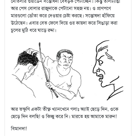
দোতলার ওয়ার্ডেন সন্তোষদা বেধড়ক পেটাচ্ছেন। কিন্তু তালঢ্যাঙা
আর পেস বোলার রাজুদাকে পেটানো সহজ নয়। ও প্রাণপণে
মারগুলো ভোঁতা করে দেওয়ার চেষ্টা করছে। সন্তোষদা হাঁফিয়ে
উঠেছেন। এবার বেত ফেলে দিয়ে ওর কায়দা করে সিঙাড়া করা
চুলের মুঠি ধরে ঘাড়ে রদ্দা।
আর তক্ষুণি একটা তীক্ষ্ণ খ্যানখেনে গলাঃ অ্যাই ছেড়ে দিন, ওকে
ছেড়ে দিন বলছি! ও কিচ্ছু করে নি। মারতে হয় আমাকে মারুন!
বিমানদা!