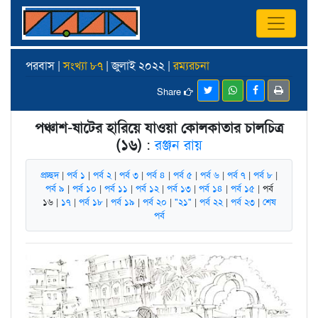
পরবাস |
সংখ্যা ৮৭
| জুলাই ২০২২ |
রম্যরচনা
Share
পঞ্চাশ-ষাটের হারিয়ে যাওয়া কোলকাতার চালচিত্র
(১৬)
:
রঞ্জন রায়
প্রচ্ছদ
|
পর্ব ১
|
পর্ব ২
|
পর্ব ৩
|
পর্ব ৪
|
পর্ব ৫
|
পর্ব ৬
|
পর্ব ৭
|
পর্ব ৮
|
পর্ব ৯
|
পর্ব ১০
|
পর্ব ১১
|
পর্ব ১২
|
পর্ব ১৩
|
পর্ব ১৪
|
পর্ব ১৫
| পর্ব
১৬ |
১৭
|
পর্ব ১৮
|
পর্ব ১৯
|
পর্ব ২০
|
"২১"
|
পর্ব ২২
|
পর্ব ২৩
|
শেষ
পর্ব