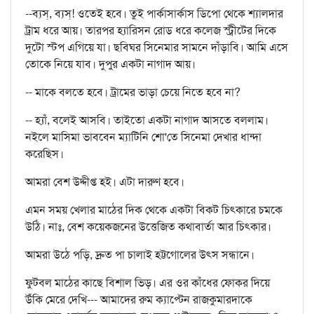
--ব্যস্, ব্যস্! ওতেই হবে। তুই পার্কাসার্কাস ডিপো থেকে শ্যালদার
ট্রাম ধরে আয়। তারপর হ্যারিসন রোড ধরে কলেজ স্ট্রীটের দিকে
দুটো স্টপ এগিয়ে যা। ছবিঘর সিনেমার সামনে দাঁড়াবি। আমি এসে
তোকে নিয়ে যাব। দুপুর একটা নাগাদ আয়।
-- মাকে বলতে হবে। ট্রামের ভাড়া চেয়ে নিতে হবে না?
-- হ্যাঁ, বলেই আসবি। তাইতো একটা নাগাদ আসতে বললাম।
নইলে মাসিমা ভাববেন ম্যাটিনি শো'তে সিনেমা দেখার ধান্দা
করেছিস।
আমরা বেশ উদ্দীপ্ত হই। এটা দারুণ হবে।
এমন সময় খেলার মাঠের দিক থেকে একটা বিকট চিৎকারে চমকে
উঠি। নাঃ, বেশ কয়েকজনের উত্তেজিত কথাবার্তা আর চিৎকার।
আমরা উঠে পড়ি, দ্রুত পা চালাই হট্টগোলের উৎস সন্ধানে।
ফুটবল মাঠের কাছে বিশাল ভিড়। এর ওর কাঁধের ফোকর দিয়ে
উঁকি মেরে দেখি--- আমাদের রুম ক্যাপ্টেন রাজকুমারদাকে