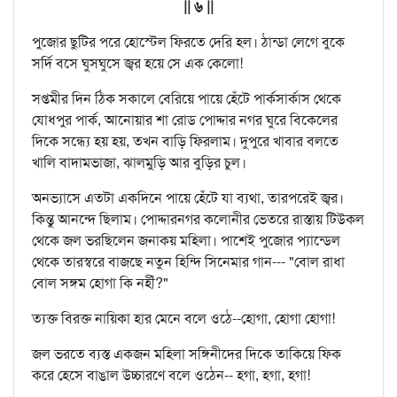
|| ৬ ||
পুজোর ছুটির পরে হোস্টেল ফিরতে দেরি হল। ঠান্ডা লেগে বুকে
সর্দি বসে ঘুসঘুসে জ্বর হয়ে সে এক কেলো!
সপ্তমীর দিন ঠিক সকালে বেরিয়ে পায়ে হেঁটে পার্কসার্কাস থেকে
যোধপুর পার্ক, আনোয়ার শা রোড পোদ্দার নগর ঘুরে বিকেলের
দিকে সন্ধ্যে হয় হয়, তখন বাড়ি ফিরলাম। দুপুরে খাবার বলতে
খালি বাদামভাজা, ঝালমুড়ি আর বুড়ির চুল।
অনভ্যাসে এতটা একদিনে পায়ে হেঁটে যা ব্যথা, তারপরেই জ্বর।
কিন্তু আনন্দে ছিলাম। পোদ্দারনগর কলোনীর ভেতরে রাস্তায় টিউকল
থেকে জল ভরছিলেন জনাকয় মহিলা। পাশেই পুজোর প্যান্ডেল
থেকে তারস্বরে বাজছে নতুন হিন্দি সিনেমার গান--- "বোল রাধা
বোল সঙ্গম হোগা কি নহীঁ?"
ত্যক্ত বিরক্ত নায়িকা হার মেনে বলে ওঠে--হোগা, হোগা হোগা!
জল ভরতে ব্যস্ত একজন মহিলা সঙ্গিনীদের দিকে তাকিয়ে ফিক
করে হেসে বাঙাল উচ্চারণে বলে ওঠেন-- হগা, হগা, হগা!