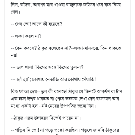
নিল, কাঁদল; তারপর মার খাওয়া রাজুদাকে জড়িয়ে ধরে ঘরে নিয়ে
গেল।
-- গেল তো! তাতে কী হয়েছে?
-- লজ্জা করল না?
-- কেন করবে? ঠাকুর বলেছেন না?--লজ্জা-মান-ভয়, তিন থাকতে
নয়!
--- ভাগ শালা! কিসের সঙ্গে কিসের তুলনা?
--- হ্যাঁ হ্যা`; কোথায় নেতাজি আর কোথায় পেঁয়াজি!
বিশু ফান্ডা দেয়-- ভুল কী বলেছে! ঠাকুর যে তিনটে আকর্ষণ বা টান
এক হলে ঈশ্বর থাকতে না পেরে ভক্তকে দেখা দেন বলেছেন তার
মধ্যে একটা হল --নষ্ট মেয়ের উপপতির জন্যে টান।
--ঠাকুর এরম উদাহরণ দিতেই পারেন না।
-- পড়িস নি তো! না পড়ে তক্কো করছিস। পড়লে জানবি ঠাকুরের