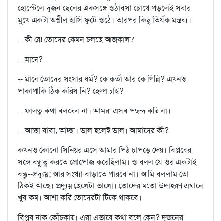
হোস্টেলে দুজন ছেলের একসঙ্গে ওঠাবসা চোখে পড়লেই সবার
মুখে একটা অশ্লীল হাসি ফুটে ওঠে। তারপর কিছু তির্যক মন্তব্য।
-- কী রে! তোদের কেমন চলছে আজকাল?
-- মানে?
-- মানে তোদের সংসার ধর্ম? কে কর্তা আর কে গিন্নি? এখনও
পাকাপাকি ঠিক করিস নি? হেল্প চাই?
-- ফালতু কথা বলবেন না। আমরা এসব পছন্দ করি না।
-- আচ্ছা বাবা, আচ্ছা। ভাল হলেই ভাল। আমাদের কী?
কখনও কোনো সিনিয়র এসে আমার পিঠ চাপড়ে দেয়। বিপ্লবের
সঙ্গে বন্ধুত্ব করতে প্রোপোজ করেছিলাম। ও বলল যে ওর একটাই
বন্ধু--প্রদ্যুম্ন; আর সংখ্যা বাড়াতে পারবে না। আমি বললাম তো
ঠিকই আছে। প্রদ্যুম্ন ছেলেটা ভালো। তোদের মতো উদাহরণ এখানে
খুব কম। আশা করি তোদেরটা টিকে থাকবে।
বিপ্লব নাক কোঁচকায়। এরা এভাবে কথা বলে কেন? দুজনের