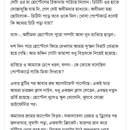
সেটা ওর মা হোস্টেলের ঠিকানায় পাঠিয়ে দিলেন। চিঠিটা ওর হাতে
সোজাসুজি যায় নি, গেল সেই অসীমদার মাধ্যমে। অসীমদা মহা
ছোটলোক-- চিঠিটা পড়ে তবে ওকে দিল। খোলা পোস্টকার্ড বলেই
কি অন্যের চিঠি পড়া যায়?
ব্যস--, অসীমদা হোস্টেলে পুরো গল্পটা আদা নুন মাখিয়ে ছাড়ল।
দশ দিন পরে হোস্টেলে ফিরে দেখলাম আমরা দু'জন বিরাট খোরাক
হয়ে গেছি। আর তদ্দিন গোটা তামাশা শুধু বিপ্লবকে নিয়েই হয়েছে।
রাত্তিরে ও আমাকে চেপে ধরল, বলল-- কে তোকে বলেছিল
পোস্টকার্ডে লাকি-মিতা লিখতে?
এবার ছুটির পর আবার রুম অ্যালটমেন্ট পাল্টেছে। একই ঘরে
আমরা চারজন ক্লাস নাইন, শুধু একজন ক্লাস সেভেন, এবছর নতুন
ভর্তি হয়েছে। হোস্টেল খুলেও স্কুল খোলেনি, খুলবে সোজা
ভাইফোঁটার পর।
অমাদের রুমের ক্যাপ্টেন বিপ্লব। সকালবেলা প্রেয়ার ও ড্রিলের পর
জলখাবার, দুঘন্টা পড়া, একঘন্টা ক্রিকেট। তারপর স্নান করে
সাঁটিয়ে খেয়ে কষে ঘুম। বিকেল চারটেয় উঠে জলখাবার খেয়ে