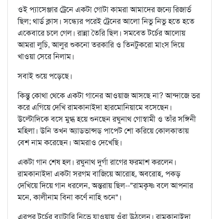
ওই প্যাসেঞ্জার ট্রেনে একটা গোটা কামরা আমাদের জন্যে রিজার্ভ
ছিল; থার্ড ক্লাস। সন্ধ্যের পরেই ট্রেনের আলো নিভু নিভু হতে হতে
একেবারে চলে গেল। রান্না তৈরি ছিল। সমবেত টর্চের আলোয়
আমরা লুচি, আলুর শুকনো তরকারি ও তিনটুকরো মাংস দিয়ে
খাওয়া সেরে নিলাম।
সবাই শুয়ে পড়েছে।
কিন্তু কোথা থেকে একটা গানের আওয়াজ আসছে না? আন্দাজে ভর
করে এগিয়ে দেখি রামকানাইদা হারমোনিয়ামে বসেছেন।
উল্টোদিকে বসে মুগ্ধ হয়ে শুনছেন রঘুনাথ গোস্বামী ও তাঁর সঙ্গিনী
মহিলা। উনি তখন অ্যাডভান্সড্ পাপেট শো করিয়ে কোলকাতায়
বেশ নাম করেছেন। আমরাও দেখেছি।
একটা গান শেষ হল। রঘুনাথ দুর্গা রাগের ফরমাশ করলেন।
রামকানাইদা একটা সরগম বাজিয়ে আরোহ, অবরোহ, পকড়
দেখিয়ে দিয়ে গান ধরলেন, অন্তরায় ছিল--"রামকৃষ্ণ বলে আপনার
মনে, কালীনাম বিনা কর্ণে নাহি শুনে"।
এরপর টর্চের ব্যাটারি নিভে যাওয়ায় ওঁরা উঠলেন। রামকানাইদা