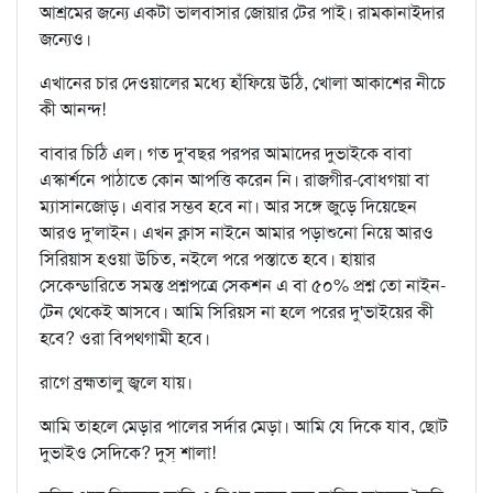
আশ্রমের জন্যে একটা ভালবাসার জোয়ার টের পাই। রামকানাইদার
জন্যেও।
এখানের চার দেওয়ালের মধ্যে হাঁফিয়ে উঠি, খোলা আকাশের নীচে
কী আনন্দ!
বাবার চিঠি এল। গত দু'বছর পরপর আমাদের দুভাইকে বাবা
এস্কার্শনে পাঠাতে কোন আপত্তি করেন নি। রাজগীর-বোধগয়া বা
ম্যাসানজোড়। এবার সম্ভব হবে না। আর সঙ্গে জুড়ে দিয়েছেন
আরও দু'লাইন। এখন ক্লাস নাইনে আমার পড়াশুনো নিয়ে আরও
সিরিয়াস হওয়া উচিত, নইলে পরে পস্তাতে হবে। হায়ার
সেকেন্ডারিতে সমস্ত প্রশ্নপত্রে সেকশন এ বা ৫০% প্রশ্ন তো নাইন-
টেন থেকেই আসবে। আমি সিরিয়স না হলে পরের দু'ভাইয়ের কী
হবে? ওরা বিপথগামী হবে।
রাগে ব্রহ্মতালু জ্বলে যায়।
আমি তাহলে মেড়ার পালের সর্দার মেড়া। আমি যে দিকে যাব, ছোট
দুভাইও সেদিকে? দুস্ শালা!