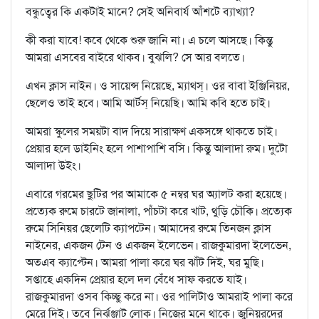
বন্ধুত্বের কি একটাই মানে? সেই অনিবার্য আঁশটে ব্যাখ্যা?
কী করা যাবে! কবে থেকে শুরু জানি না। এ চলে আসছে। কিন্তু
আমরা এসবের বাইরে থাকব। বুঝলি? সে আর বলতে।
এখন ক্লাস নাইন। ও সায়েন্স নিয়েছে, ম্যাথস্। ওর বাবা ইঞ্জিনিয়র,
ছেলেও তাই হবে। আমি আর্টস্ নিয়েছি। আমি কবি হতে চাই।
আমরা স্কুলের সময়টা বাদ দিয়ে সারাক্ষণ একসঙ্গে থাকতে চাই।
প্রেয়ার হলে ডাইনিং হলে পাশাপাশি বসি। কিন্তু আলাদা রুম। দুটো
আলাদা উইং।
এবারে গরমের ছুটির পর আমাকে ৫ নম্বর ঘর অ্যালট করা হয়েছে।
প্রত্যেক রুমে চারটে জানালা, পাঁচটা করে খাট, থুড়ি চৌকি। প্রত্যেক
রুমে সিনিয়র ছেলেটি ক্যাপটেন। আমাদের রুমে তিনজন ক্লাস
নাইনের, একজন টেন ও একজন ইলেভেন। রাজকুমারদা ইলেভেন,
অতএব ক্যাপ্টেন। আমরা পালা করে ঘর ঝাঁট দিই, ঘর মুছি।
সপ্তাহে একদিন প্রেয়ার হলে দল বেঁধে সাফ করতে যাই।
রাজকুমারদা ওসব কিচ্ছু করে না। ওর পালিটাও আমরাই পালা করে
মেরে দিই। তবে নির্ঝঞ্জাট লোক। নিজের মনে থাকে। জুনিয়রদের