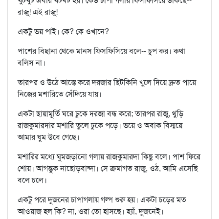
খুটখুট এবার খটখট হয়। কেউ চাপা গলায় ফিসফিসিয়ে ডাকছে--
রাজু! এই রাজু!
একটু ভয় পাই। কে? কে ওখানে?
পাশের বিছানা থেকে মানস ফিসফিসিয়ে বলে-- চুপ কর। কথা
বলিস না।
তারপর ও উঠে আস্তে করে দরজার ছিটকিনি খুলে দিয়ে দ্রুত পায়ে
নিজের মশারিতে সেঁদিয়ে যায়।
একটা ছায়ামূর্তি ঘরে ঢুকে দরজা বন্ধ করে; তারপর রাজু, থুড়ি
রাজকুমারদার মশারি তুলে ঢুকে পড়ে। ভয়ে ও অবাক বিস্ময়ে
আমার ঘুম উবে গেছে।
মশারির মধ্যে ঘুমজড়ানো গলায় রাজকুমারদা কিছু বলে। পাশ ফিরে
শোয়। আগন্তুক নাছোড়বান্দা। সে ক্রমাগত রাজু, ওঠ, আমি এসেছি
বলে চলে।
একটু পরে দুজনের চাপাগলায় গল্প শুরু হয়। একটা চড়ের মত
আওয়াজ হল কি? না, ওরা তো হাসছে। হ্যাঁ, দুজনেই।