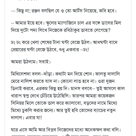
--- কিছু না; রঞ্জন বলছিল যে ও তো আর্টস নিয়েছে, কবি হবে।
-- আমার ইয়ে হবে। স্কুলের ম্যাগাজিনে চাল এর সঙ্গে ডালের মিল
দিয়ে দুটো পদ্য লিখে নিজেকে রবিঠাকুর ভাবতে লেগেছে?
ঢং ঢং করে খেলা শেষের টানা ঘন্টা বেজে উঠল। আধঘন্টা বাদে
প্রেয়ারের ঘন্টা বেজে উঠবে, শুধু একবার --ঢং!
আমরা উঠলাম। সবাই।
মিথিলেশদা বলল--দাঁড়া। কথাটা মন দিয়ে শোন। ফালতু দালালি
মেরে নালিশ করতে যাস না। কোনো লাভ হবে না। ওরা দুজন
ডিনাই করবে, এরকম কিছু হয় নি। মানস বলবে-- তুই আসলে কাল
খারাপ স্বপ্ন দেখে চেঁচিয়ে উঠেছিলি। তারপর আমরা কয়েকজন
সিনিয়র মিলে তোকে ভাল করে ক্যালাবো, বড়দের নামে মিথ্যে
মিথ্যে চুকলি করার জন্যে। আর তুই হবি তোদের ব্যাচের নতুন
দালাল। এবার যা!
ঘরে এসে আমি আর বিপ্লব নিজেদের মধ্যে অনেকক্ষণ কথা বলি।