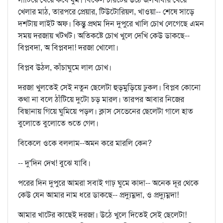
খেলার মাঠ, তারপরে প্রেয়ার, টিউটোরিয়ল, খাওয়া-- শেষে সাড়ে
দশটায় লাইট অফ। কিন্তু প্রথম দিন দুপুরে খালি চোখ লেগেছে এমন
সময় দরজায় খটখট। অতিকষ্টে চোখ খুলে দেখি কেউ ডাকছে--
বিপ্লবদা, অ বিপ্লবদা! দরজা খোলো।
বিপ্লব উঠল, কাঁচাঘুমে লাল চোখ।
দরজা খুলতেই সেই নতুন ছেলেটা হুড়মুড়িয়ে ঢুকল। বিপ্লব কোনো
কথা না বলে ঠাঁটিয়ে দুটো চড় মারল। তারপর আবার নিজের
বিছানায় গিয়ে ঘুমিয়ে পড়ল। ক্লাস সেভেনের ছেলেটা গালে হাত
বুলোতে বুলোতে শুতে গেল।
বিকেলে ওকে বললাম--অমন করে মারলি কেন?
-- দু'দিন দেখ! বুঝে যাবি।
পরের দিন দুপুরে আমরা সবাই গাঢ় ঘুমে কাদা-- অনেক দূর থেকে
কেউ যেন আমার নাম ধরে ডাকছে-- প্রদ্যুম্নদা, ও প্রদ্যুম্নদা!
আমার খাটের কাছেই দরজা। উঠে খুলে দিতেই সেই ছেলেটা!