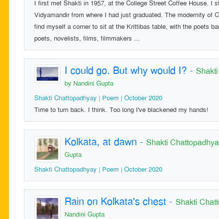
I first met Shakti in 1957, at the College Street Coffee House. I 
Vidyamandir from where I had just graduated. The modernity of C
find myself a corner to sit at the Krittibas table, with the poets
poets, novelists, films, filmmakers ...
I could go. But why would I?
-
Shakt
by Nandini Gupta
Shakti Chattopadhyay | Poem | October 2020
Time to turn back. I think. Too long I've blackened my hands!
Kolkata, at dawn
-
Shakti Chattopadhy
Gupta
Shakti Chattopadhyay | Poem | October 2020
Rain on Kolkata's chest
-
Shakti Chat
Nandini Gupta