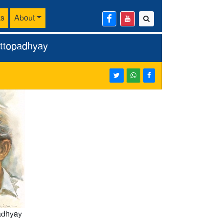
ks
About
attopadhyay
adhyay