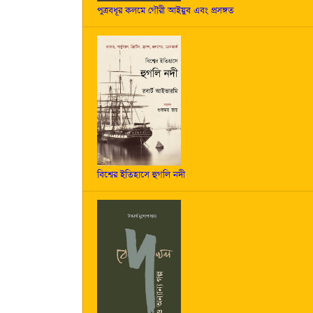
পুত্রবধূর কলমে গৌরী আইয়ুব এবং প্রসঙ্গত
বিশ্বের ইতিহাসে হুগলি নদী