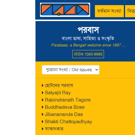
বর্তমান সংখ্যা
বিভ
পরবাস
বাংলা ভাষা, সাহিত্য ও সংস্কৃতি
Parabaas, a Bengali webzine since 1997 ...
ISSN 1563-8685
ছোটদের পরবাস
Satyajit Ray
Rabindranath Tagore
Buddhadeva Bose
Jibanananda Das
Shakti Chattopadhyay
সাক্ষাৎকার