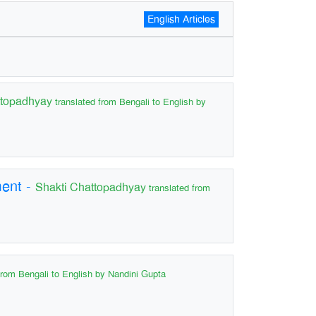
English Articles
ttopadhyay
translated from Bengali to English by
ment
-
Shakti Chattopadhyay
translated from
from Bengali to English by Nandini Gupta