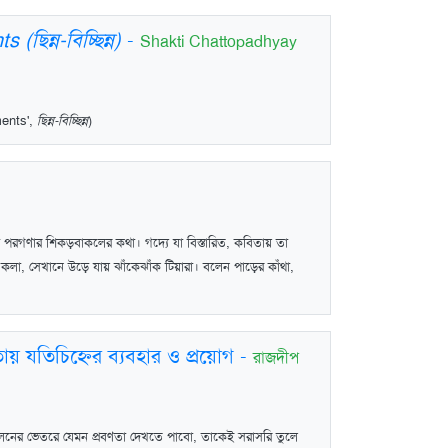
ছিন্ন-বিচ্ছিন্ন)
-
Shakti Chattopadhyay
ents',
ছিন্ন-বিচ্ছিন্ন
)
িশ পরগণার শিকড়বাকলের কথা। গদ্যে যা বিস্তারিত, কবিতায় তা
একলা, সেখানে উড়ে যায় ঝাঁকেঝাঁক টিয়ারা। বলেন পাড়ের কাঁথা,
িতায় যতিচিহ্নের ব্যবহার ও প্রয়োগ
-
রাজদীপ
লনের ভেতরে যেমন প্রবণতা দেখতে পাবো, তাকেই সরাসরি তুলে