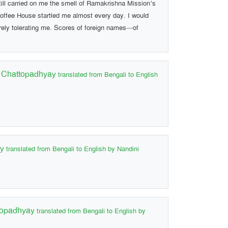
still carried on me the smell of Ramakrishna Mission’s
offee House startled me almost every day. I would
 barely tolerating me. Scores of foreign names—of
i Chattopadhyay
translated from Bengali to English
ay
translated from Bengali to English by Nandini
topadhyay
translated from Bengali to English by