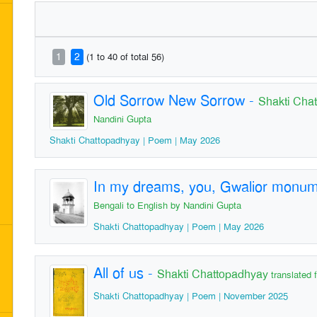
1
2
(1 to 40 of total 56)
Old Sorrow New Sorrow
-
Shakti Cha
Nandini Gupta
Shakti Chattopadhyay | Poem | May 2026
In my dreams, you, Gwalior monu
Bengali to English by Nandini Gupta
Shakti Chattopadhyay | Poem | May 2026
All of us
-
Shakti Chattopadhyay
translated 
Shakti Chattopadhyay | Poem | November 2025