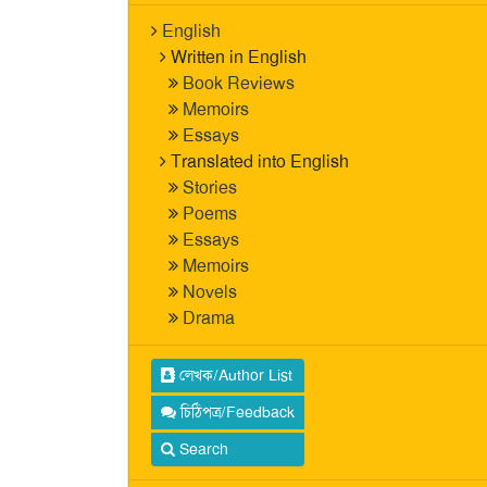
English
Written in English
Book Reviews
Memoirs
Essays
Translated into English
Stories
Poems
Essays
Memoirs
Novels
Drama
লেখক/Author List
চিঠিপত্র/Feedback
Search