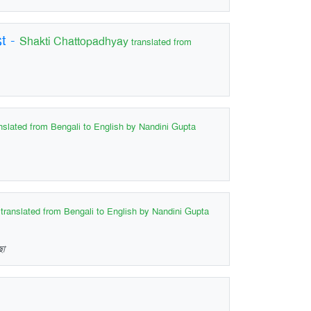
st
-
Shakti Chattopadhyay
translated from
nslated from Bengali to English by Nandini Gupta
y
translated from Bengali to English by Nandini Gupta
ছো