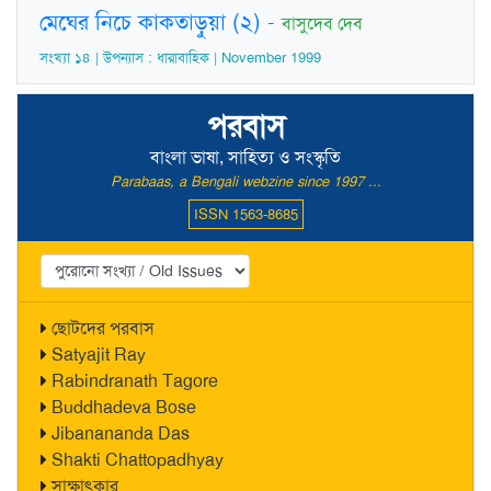
মেঘের নিচে কাকতাড়ুয়া (২)
-
বাসুদেব দেব
সংখ্যা ১৪ | উপন্যাস : ধারাবাহিক | November 1999
পরবাস
বাংলা ভাষা, সাহিত্য ও সংস্কৃতি
Parabaas, a Bengali webzine since 1997 ...
ISSN 1563-8685
ছোটদের পরবাস
Satyajit Ray
Rabindranath Tagore
Buddhadeva Bose
Jibanananda Das
Shakti Chattopadhyay
সাক্ষাৎকার