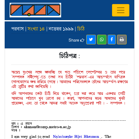
পরবাস |
সংখ্যা ১৪
| নভেম্বর ১৯৯৯ |
চিঠি
Share
চিঠিপত্র
: