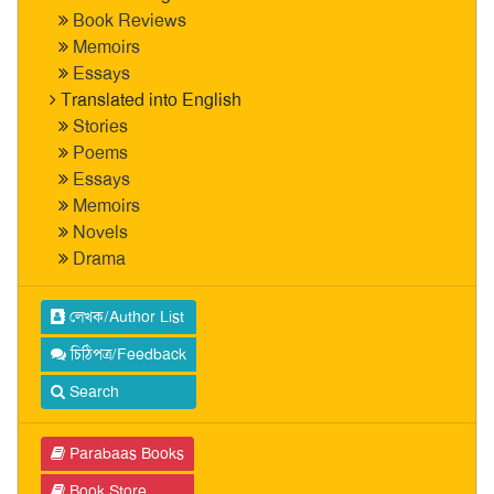
Book Reviews
Memoirs
Essays
Translated into English
Stories
Poems
Essays
Memoirs
Novels
Drama
লেখক/Author List
চিঠিপত্র/Feedback
Search
Parabaas Books
Book Store