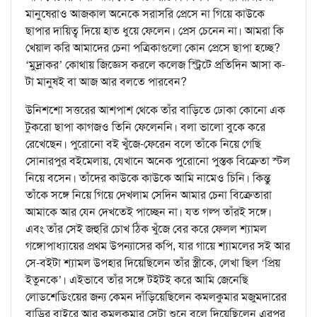
মানুষেরাও আজকাল অনেকে সরাসরি প্রেসে না গিয়ে কাউকে
ছাপার দায়িত্ব দিয়ে হাত ধুয়ে ফেলেন। প্রেস চেনেন না। আমরা কি
খেয়াল করি আমাদের চেনা পত্রিকাগুলো কোন প্রেসে ছাপা হচ্ছে?
‘মুদ্রাকর’ কোথায় জিজ্ঞেস করলে কলেজ স্ট্রিটে প্রতিদিন আসা ক-
টা মানুষই বা আজ আর বলতে পারবেন?
উনিশশো সত্তরের আশপাশ থেকে তাঁর বাড়িতে ঢোকা কোনো এক
টুকরো ছাপা কাগজও তিনি ফেলেননি। বলা ভালো বুকে করে
রেখেছেন। পুরোনো বই খুঁজে-ফেরেন বলে তাঁকে নিয়ে গেছি
সোনারপুর বইমেলায়, যেখানে অনেক পুরোনো পুস্তক বিক্রেতা স্টল
নিয়ে বসেন। তাঁদের কাউকে কাউকে আমি নামেও চিনি। কিন্তু
তাঁকে সঙ্গে নিয়ে গিয়ে দেখলাম সেদিন আমার চেনা বিক্রেতারা
আমাকে আর যেন দেখতেই পাচ্ছেন না। যত গল্প তাঁরই সঙ্গে।
এবং তাঁর সেই জহুরি চোখ ঠিক খুঁজে বের করে ফেলল শ্যামল
গঙ্গোপাধ্যায়ের প্রথম উপন্যাসের কপি, যার গায়ে শ্যামলের সই আর
সে-বইটা শ্যামল উপহার দিয়েছিলেন তাঁর স্ত্রীকে, লেখা ছিল ‘প্রিয়
ইতুনকে’। এইভাবে তাঁর সঙ্গে টইটই করে আমি জেনেছি
লোডশেডিংয়ের জন্য কেমন দাঁড়িয়েছিলেন কমলকুমার মজুমদারের
বাড়ির বাইরে আর কমলকুমার সেটা শুনে বলে দিয়েছিলেন এরপর