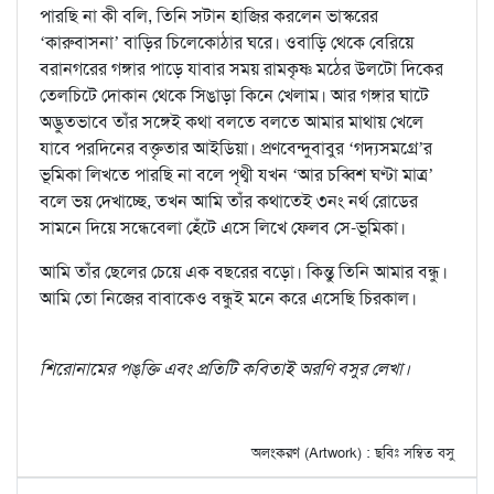
পারছি না কী বলি, তিনি সটান হাজির করলেন ভাস্করের
‘কারুবাসনা’ বাড়ির চিলেকোঠার ঘরে। ওবাড়ি থেকে বেরিয়ে
বরানগরের গঙ্গার পাড়ে যাবার সময় রামকৃষ্ণ মঠের উলটো দিকের
তেলচিটে দোকান থেকে সিঙাড়া কিনে খেলাম। আর গঙ্গার ঘাটে
অদ্ভুতভাবে তাঁর সঙ্গেই কথা বলতে বলতে আমার মাথায় খেলে
যাবে পরদিনের বক্তৃতার আইডিয়া। প্রণবেন্দুবাবুর ‘গদ্যসমগ্রে’র
ভূমিকা লিখতে পারছি না বলে পৃথ্বী যখন ‘আর চব্বিশ ঘণ্টা মাত্র’
বলে ভয় দেখাচ্ছে, তখন আমি তাঁর কথাতেই ৩নং নর্থ রোডের
সামনে দিয়ে সন্ধেবেলা হেঁটে এসে লিখে ফেলব সে-ভূমিকা।
আমি তাঁর ছেলের চেয়ে এক বছরের বড়ো। কিন্তু তিনি আমার বন্ধু।
আমি তো নিজের বাবাকেও বন্ধুই মনে করে এসেছি চিরকাল।
শিরোনামের পঙ্‌ক্তি এবং প্রতিটি কবিতাই অরণি বসুর লেখা।
অলংকরণ (Artwork) : ছবিঃ সম্বিত বসু