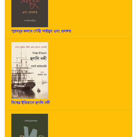
পুত্রবধূর কলমে গৌরী আইয়ুব এবং প্রসঙ্গত
বিশ্বের ইতিহাসে হুগলি নদী