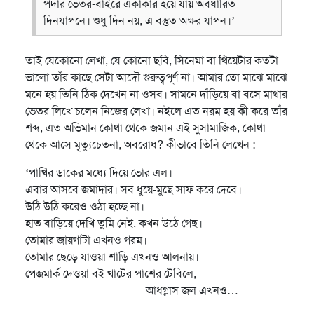
পর্দার ভেতর-বাইরে একাকার হয়ে যায় অবধারিত
দিনযাপনে। শুধু দিন নয়, এ বস্তুত অক্ষর যাপন।’
তাই যেকোনো লেখা, যে কোনো ছবি, সিনেমা বা থিয়েটার কতটা
ভালো তাঁর কাছে সেটা আদৌ গুরুত্বপূর্ণ না। আমার তো মাঝে মাঝে
মনে হয় তিনি ঠিক দেখেন না ওসব। সামনে দাঁড়িয়ে বা বসে মাথার
ভেতর লিখে চলেন নিজের লেখা। নইলে এত নরম হয় কী করে তাঁর
শব্দ, এত অভিমান কোথা থেকে জমান এই সুসামাজিক, কোথা
থেকে আসে মৃত্যুচেতনা, অবরোধ? কীভাবে তিনি লেখেন :
‘পাখির ডাকের মধ্যে দিয়ে ভোর এল।
এবার আসবে জমাদার। সব ধুয়ে-মুছে সাফ করে দেবে।
উঠি উঠি করেও ওঠা হচ্ছে না।
হাত বাড়িয়ে দেখি তুমি নেই, কখন উঠে গেছ।
তোমার জায়গাটা এখনও গরম।
তোমার ছেড়ে যাওয়া শাড়ি এখনও আলনায়।
পেজমার্ক দেওয়া বই খাটের পাশের টেবিলে,
আধগ্লাস জল এখনও…