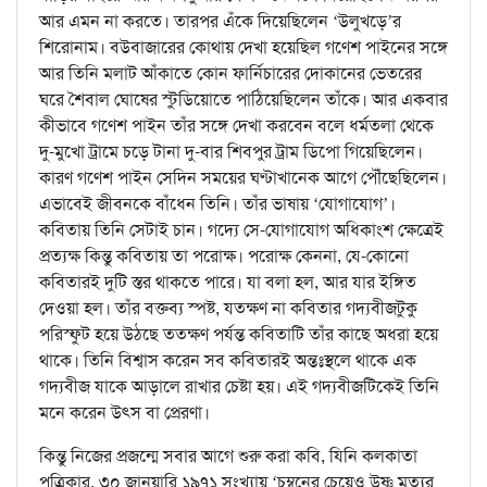
আর এমন না করতে। তারপর এঁকে দিয়েছিলেন ‘উলুখড়ে’র
শিরোনাম। বউবাজারের কোথায় দেখা হয়েছিল গণেশ পাইনের সঙ্গে
আর তিনি মলাট আঁকাতে কোন ফার্নিচারের দোকানের ভেতরের
ঘরে শৈবাল ঘোষের স্টুডিয়োতে পাঠিয়েছিলেন তাঁকে। আর একবার
কীভাবে গণেশ পাইন তাঁর সঙ্গে দেখা করবেন বলে ধর্মতলা থেকে
দু-মুখো ট্রামে চড়ে টানা দু-বার শিবপুর ট্রাম ডিপো গিয়েছিলেন।
কারণ গণেশ পাইন সেদিন সময়ের ঘণ্টাখানেক আগে পৌঁছেছিলেন।
এভাবেই জীবনকে বাঁধেন তিনি। তাঁর ভাষায় ‘যোগাযোগ’।
কবিতায় তিনি সেটাই চান। গদ্যে সে-যোগাযোগ অধিকাংশ ক্ষেত্রেই
প্রত্যক্ষ কিন্তু কবিতায় তা পরোক্ষ। পরোক্ষ কেননা, যে-কোনো
কবিতারই দুটি স্তর থাকতে পারে। যা বলা হল, আর যার ইঙ্গিত
দেওয়া হল। তাঁর বক্তব্য স্পষ্ট, যতক্ষণ না কবিতার গদ্যবীজটুকু
পরিস্ফুট হয়ে উঠছে ততক্ষণ পর্যন্ত কবিতাটি তাঁর কাছে অধরা হয়ে
থাকে। তিনি বিশ্বাস করেন সব কবিতারই অন্তঃস্থলে থাকে এক
গদ্যবীজ যাকে আড়ালে রাখার চেষ্টা হয়। এই গদ্যবীজটিকেই তিনি
মনে করেন উৎস বা প্রেরণা।
কিন্তু নিজের প্রজন্মে সবার আগে শুরু করা কবি, যিনি কলকাতা
পত্রিকার, ৩০ জানুয়ারি ১৯৭১ সংখ্যায় ‘চুম্বনের চেয়েও উষ্ণ মৃত্যুর