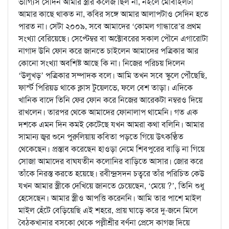
ভাগ্যিস সেদিন আমার স্ত্রীর কলেজ ছিল না, নইলে মোবাইলটা
আমার কাছে থাকত না, কবির সঙ্গে আমার আলাপটাও সেদিন হতে
পারত না। সেটা ২০০৯, সবে আমাদের ‘কোমল গান্ধারে’র প্রথম
সংখ্যা বেরিয়েছে। সেপ্টেম্বর বা অক্টোবরের সকাল পৌনে এগারোটা
নাগাদ উনি ফোন করে জানতে চাইলেন আমাদের পত্রিকার আর
কোনো সংখ্যা অবশিষ্ট আছে কি না। নিজের পরিচয় দিলেন
‘উলুখড়’ পত্রিকার সম্পাদক বলে। আমি তখন সবে স্কুলে পৌঁছেছি,
ফার্স্ট পিরিয়ড থাকে ক্লাস টুয়েলভে, ফলে বেশ তাড়া। এদিকে
খানিক বাদে তিনি ফের ফোন করে নিজের আরেকটা নম্বরও দিয়ে
রাখলেন। তারপর থেকে আমাদের ফোনালাপ থামেনি। গত এক
দশকে এমন দিন কমই কেটেছে যখন আমরা কথা বলিনি। আমার
সামান্য জ্বর শুনে পুরুলিয়ায় কবিতা পড়তে গিয়ে উৎকণ্ঠিত
থেকেছেন। প্রস্তাব করেছেন হাওড়া নেমে শিবপুরের বাড়ি না গিয়ে
সোজা আমাদের বাঘযতীন কলোনির বাড়িতে আসার। জোর করে
তাঁকে নিরস্ত করতে হয়েছে। রবীন্দ্রসদন চত্বরে তাঁর পরিচিত কেউ
যখন আমার স্ত্রীকে দেখিয়ে জানতে চেয়েছেন, ‘মেয়ে ?’, তিনি শুধু
হেসেছেন। আমার স্ত্রীও আপত্তি করেননি। আমি তার পাশে মাইল
মাইল হেঁটে বেড়িয়েছি এই শহরে, প্রায় ঘাড়ে করে দু-জনে মিলে
বৈঠকখানার বসকো থেকে পল্লীশ্রীর বর্ণনা প্রেসে কাগজ দিয়ে