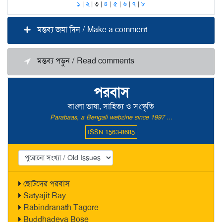
১
|
২
| ৩ |
৪
|
৫
|
৬
|
৭
|
৮
মন্তব্য জমা দিন / Make a comment
মন্তব্য পড়ুন / Read comments
পরবাস
বাংলা ভাষা, সাহিত্য ও সংস্কৃতি
Parabaas, a Bengali webzine since 1997 ...
ISSN 1563-8685
ছোটদের পরবাস
Satyajit Ray
Rabindranath Tagore
Buddhadeva Bose