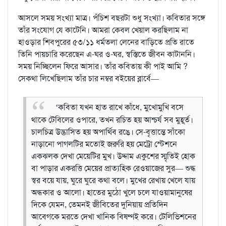
আসলে সময় সংখ্যা মাত্র। পঁচিশ বছরটা শুধু সংখ্যা। কবিতার সঙ্গে
তাঁর সংযোগ যে কাটেনি। আমরা কেবল খেয়াল করছিলাম না
হাওড়ার শিবপুরের ৫৩/১১ ধর্মতলা লেনের বাড়িতে প্রতি রাতে
তিনি পায়চারি করেছেন এ-ঘর ও-ঘর, স্বস্তিতে জীবন কাটাননি।
সময় নিচ্ছিলেন ফিরে আসার। তাঁর কবিতায় কী পাই আমি ?
সেকথা লিখেছিলাম তাঁর চার নম্বর বইয়ের ব্লার্বে—
‘কবিতা যখন হাত রাখে কাঁধে, মুখোমুখি বসে
থাকে টেবিলের ওপারে, তখন রচিত হয় আশ্চর্য সব মুহূর্ত।
চালচিত্র উদ্ভাসিত হয় অপার্থিব রঙে। সে-বৃত্তান্তে সাঁকো
নাড়ানো পাগলটির মতোই জরুরি হয় মেট্রো স্টেশনে
একঝলক দেখা মেয়েটির মুখ। উদ্দাম একুশের স্মৃতিই হোক
বা পাড়ার একরত্তি মেয়ের প্রাত্যহিক রেওয়াজের সুর— শুদ্ধ
স্বর বয়ে যায়, ঘুরে ঘুরে কথা বলে। মুখের রেখায় খেলে যায়
অন্ধকার ও আলো। হাতের মুঠো খুলে চলে যাওয়ামানুষের
দিকে যেমন, তেমনই জীবিতের দুনিয়ায় প্রতিদিন
আবেগকে মরতে দেখা খানিক বিষণ্ণই করে। টেলিভিশনের