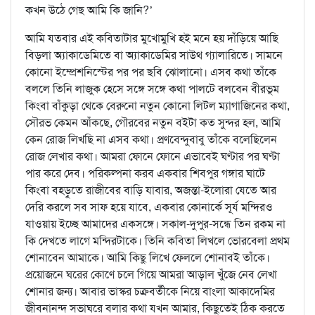
কখন উঠে গেছ আমি কি জানি?’
আমি যতবার এই কবিতাটার মুখোমুখি হই মনে হয় দাঁড়িয়ে আছি
বিড়লা অ্যাকাডেমিতে বা অ্যাকাডেমির সাউথ গ্যালারিতে। সামনে
কোনো ইম্প্রেশনিস্টের পর পর ছবি ঝোলানো। এসব কথা তাঁকে
বললে তিনি লাজুক হেসে সঙ্গে সঙ্গে কথা পালটে বলবেন বীরভূম
কিংবা বাঁকুড়া থেকে বেরুনো নতুন কোনো লিটল ম্যাগাজিনের কথা,
সৌরভ কেমন আঁকছে, গৌরবের নতুন বইটা কত সুন্দর হল, আমি
কেন রোজ লিখছি না এসব কথা। প্রণবেন্দুবাবু তাঁকে বলেছিলেন
রোজ লেখার কথা। আমরা ফোনে ফোনে এভাবেই ঘণ্টার পর ঘণ্টা
পার করে দেব। পরিকল্পনা করব একবার শিবপুর গঙ্গার ঘাটে
কিংবা বহড়ুতে রাজীবের বাড়ি যাবার, অজন্তা-ইলোরা যেতে আর
দেরি করলে সব সাফ হয়ে যাবে, একবার কোনার্কে সূর্য মন্দিরও
যাওয়ায় ইচ্ছে আমাদের একসঙ্গে। সকাল-দুপুর-সন্ধে তিন রকম না
কি দেখতে লাগে মন্দিরটাকে। তিনি কবিতা লিখলে ভোরবেলা প্রথম
শোনাবেন আমাকে। আমি কিছু লিখে ফেললে শোনাবই তাঁকে।
প্রয়োজনে ঘরের কোণে চলে গিয়ে আমরা আড়াল খুঁজে নেব লেখা
শোনার জন্য। আবার ভাস্কর চক্রবর্তীকে নিয়ে বাংলা আকাদেমির
জীবনানন্দ সভাঘরে বলার কথা যখন আমার, কিছুতেই ঠিক করতে