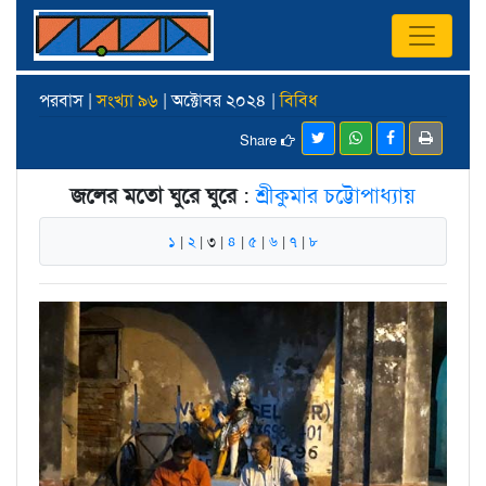
পরবাস |
সংখ্যা ৯৬
| অক্টোবর ২০২৪ |
বিবিধ
Share
জলের মতো ঘুরে ঘুরে
:
শ্রীকুমার চট্টোপাধ্যায়
১
|
২
| ৩ |
৪
|
৫
|
৬
|
৭
|
৮