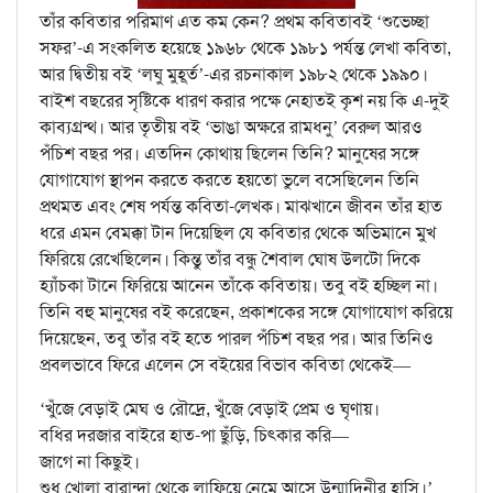
তাঁর কবিতার পরিমাণ এত কম কেন? প্রথম কবিতাবই ‘শুভেচ্ছা
সফর’-এ সংকলিত হয়েছে ১৯৬৮ থেকে ১৯৮১ পর্যন্ত লেখা কবিতা,
আর দ্বিতীয় বই ‘লঘু মুহূর্ত’-এর রচনাকাল ১৯৮২ থেকে ১৯৯০।
বাইশ বছরের সৃষ্টিকে ধারণ করার পক্ষে নেহাতই কৃশ নয় কি এ-দুই
কাব্যগ্রন্থ। আর তৃতীয় বই ‘ভাঙা অক্ষরে রামধনু’ বেরুল আরও
পঁচিশ বছর পর। এতদিন কোথায় ছিলেন তিনি? মানুষের সঙ্গে
যোগাযোগ স্থাপন করতে করতে হয়তো ভুলে বসেছিলেন তিনি
প্রথমত এবং শেষ পর্যন্ত কবিতা-লেখক। মাঝখানে জীবন তাঁর হাত
ধরে এমন বেমক্কা টান দিয়েছিল যে কবিতার থেকে অভিমানে মুখ
ফিরিয়ে রেখেছিলেন। কিন্তু তাঁর বন্ধু শৈবাল ঘোষ উলটো দিকে
হ্যাঁচকা টানে ফিরিয়ে আনেন তাঁকে কবিতায়। তবু বই হচ্ছিল না।
তিনি বহু মানুষের বই করেছেন, প্রকাশকের সঙ্গে যোগাযোগ করিয়ে
দিয়েছেন, তবু তাঁর বই হতে পারল পঁচিশ বছর পর। আর তিনিও
প্রবলভাবে ফিরে এলেন সে বইয়ের বিভাব কবিতা থেকেই—
‘খুঁজে বেড়াই মেঘ ও রৌদ্রে, খুঁজে বেড়াই প্রেম ও ঘৃণায়।
বধির দরজার বাইরে হাত-পা ছুঁড়ি, চিৎকার করি—
জাগে না কিছুই।
শুধু খোলা বারান্দা থেকে লাফিয়ে নেমে আসে উন্মাদিনীর হাসি।’