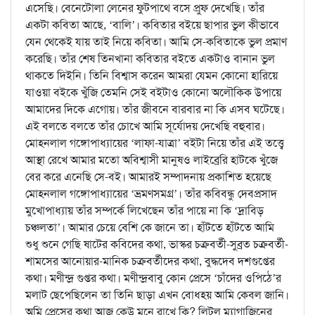
এসেছি। বেনেটোলা লেনের ফুটপাথে বসে প্রুফ দেখেছি। তাঁর
একটা কবিতা আছে, ‘বালি’। কবিতার বইয়ে ছাপার ভুল কীভাবে
যেন থেকেই যায় তাই নিয়ে কবিতা। আমি সে-কবিতাকে ভুল প্রমাণ
করেছি। তাঁর শেষ তিনখানা কবিতার বইতে একটাও বানান ভুল
থাকতে দিইনি। তিনি বিশ্বাস করেন আমরা যেমন কোনো হারিয়ে
যাওয়া বইকে খুঁজি তেমনি সেই বইটাও কোনো অলৌকিক উপায়ে
আমাদের দিকে এগোয়। তাঁর জীবনে বারবার না কি এসব ঘটেছে।
এই বলতে বলতে তাঁর চোখে আমি সূর্যোদয় দেখেছি বহুবার।
মোহনলাল গঙ্গোপাধ্যায়ের ‘লাফা-যাত্রা’ বইটা নিয়ে তাঁর এই তত্ত্বে
আস্থা রেখে আমার মতো অবিশ্বাসী মানুষও লাইব্রেরি হাটকে খুঁজে
বের করে এনেছি সে-বই। আমারই সম্পাদনায় প্রকাশিত হয়েছে
মোহনলাল গঙ্গোপাধ্যায়ের ‘ভ্রমণসমগ্র’। তাঁর কবিবন্ধু দেবপ্রসাদ
মুখোপাধ্যায় তাঁর সম্পর্কে লিখেছেন তাঁর পায়ে না কি ‘দ্রাবিড়
চঞ্চলতা’। আমার চেয়ে বেশি কে জানে তা। হাঁটতে হাঁটতে আমি
শুধু শুনে গেছি ষাটের কবিদের কথা, ভাস্কর চক্রবর্তী-সুব্রত চক্রবর্তী-
শামসের আনোয়ার-মানিক চক্রবর্তীদের কথা, বুদ্ধদেব দশগুপ্তের
কথা। মণীন্দ্র গুপ্তর কথা। মণীন্দ্রবাবু কোন প্রেসে ‘চাঁদের ওপিঠে’র
মলাট ছেপেছিলেন তা তিনি ছাড়া এখন বোধহয় আমি কেবল জানি।
অমি প্রেসের কথা আজ কেউ মনে রাখে কি? লিটল ম্যাগাজিনের