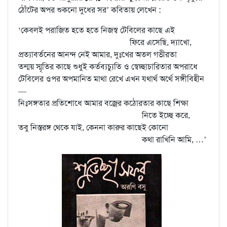
ঠোঁটের অপর শুকনো দুধের সর’ কবিতায় লেখেন :
‘কেবলই পরাজিত হতে হতে নিজস্ব টেবিলের কাছে এই
ফিরে এসেছি, দ্যাখো,
প্রত্যাবর্তনের আনন্দ নেই আমার, দুঃখের অতল গভীরতা
তন্ময় স্মৃতির কাছে শুধুই কর্তব্যচ্যুতি ও স্বেচ্ছাচারিতার অপরাধে
টেবিলের ওপর অপমানিত মাথা রেখে এখন যথার্থ অর্থে সঙ্গীবিহীন
—
নিঃসঙ্গতার প্রতিশোধে আমার বজ্রের কঠোরতার কাছে শিক্ষা
নিতে ইচ্ছে করে,
তবু নিস্তরঙ্গ থেকে যাই, কেননা কারুর কাছেই কোনো
কথা রাখিনি আমি, …’