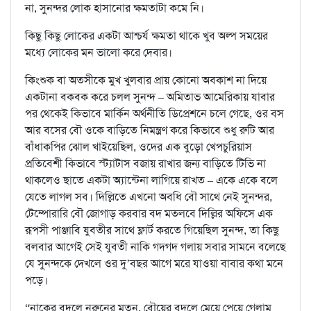
না, সুনন্দর লোক হাসানোর ক্ষমতাটা কমে নি।
কিছু কিছু লোকের একটা আশ্চর্য ক্ষমতা থাকে খুব অল্প সময়ের
মধ্যে লোকের মন ভালো করে দেবার।
কিংশুক বা অতসীকে মুখ খুলবার প্রায় কোনো অবকাশ না দিয়ে
একটানা বকবক করে চলল সুনন্দ – অমিতাভ আমেরিকায় যাবার
পর থেকেই কিভাবে মার্কিন অর্থনীতি ডিপ্রেশনে চলে গেছে, ওর বস
আর বসের বৌ ওকে বাড়িতে নিমন্ত্রণ করে কিভাবে শুধু রুটি আর
বাঁধাকপির ঝোল খাইয়েছিল, ওদের এক বুড়ো খেপচুরিয়াস
প্রতিবেশী কিভাবে স্ট্যাটাস বজায় রাখার জন্য বাড়িতে টিভি না
থাকলেও ছাতে একটা অ্যান্টেনা লাগিয়ে রাখত – একে একে বলে
যেতে লাগল সব। দিল্লিতে এখনো অবধি বৌ সাথে নেই সুনন্দর,
টেম্পোরারি বৌ জোগাড় করবার বদ মতলবে দিল্লির অফিসে এক
রূপসী পাঞ্জাবি যুবতীর সাথে ফ্লার্ট করতে গিয়েছিল সুনন্দ, তা কিছু
বলবার আগেই সেই যুবতী নাকি গদগদ গলায় সবার সামনে বলেছে
যে সুনন্দকে দেখলে ওর দু’বছর আগে মরে যাওয়া বাবার কথা মনে
পড়ে।
“নাকের বদলে নরুনের মতন, বৌয়ের বদলে মেয়ে পেয়ে গেলাম