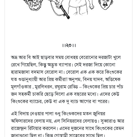
।।২০।।
অভ্র আর বি আই ছাড়বার সময় বোধহয় বেরোনোর দরজাটা খুলে
রেখে গিয়েছিল, কিন্তু অদ্ভুত ব্যাপার। সেই দরজা দিয়ে কোনো
হারামজাদা বদমাস বেরোল না। বেরোল এক এক করে কিংশুকের
যত শুভানুধ্যায়ী আর প্রিয় কর্মীরা! অনুপম, বিনয় যাদব, অভিষেক
মূলগাঁওকার , মুরলিধরন, রঘুরাম রেড্ডি – কিংশুকের প্রিয় চার পাঁচ
জন সহকর্মী চাকরি ছেড়ে দিলো এক বছরের মধ্যে। এদের কেউ
কিংশুকের ব্যাচের, কেউ বা এক দু ব্যাচ আগের বা পরের।
এই বিদায় নেওয়ার পালা শুধু কিংশুকদের মতন জুনিয়র
অফিসারদের বেলায় নয়, এল সিনিয়রদের বেলায়ও। সুব্বারাও আর
রাজেন্দ্রন রিটায়ার করলেন। এদের দুজনের সাথে কিংশুকের তেমন
জানাশুনো ছিল না। কিন্তু গোস্বামী সাহেবের সাথে ছিল।