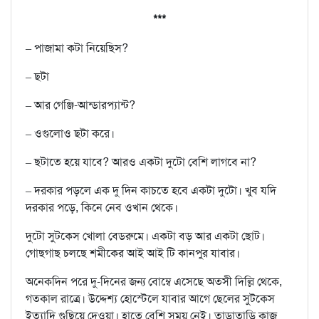
***
– পাজামা কটা নিয়েছিস?
– ছটা
– আর গেঞ্জি-আন্ডারপ্যান্ট?
– ওগুলোও ছটা করে।
– ছটাতে হয়ে যাবে? আরও একটা দুটো বেশি লাগবে না?
– দরকার পড়লে এক দু দিন কাচতে হবে একটা দুটো। খুব যদি
দরকার পড়ে, কিনে নেব ওখান থেকে।
দুটো সুটকেস খোলা বেডরুমে। একটা বড় আর একটা ছোট।
গোছগাছ চলছে শমীকের আই আই টি কানপুর যাবার।
অনেকদিন পরে দু-দিনের জন্য বোম্বে এসেছে অতসী দিল্লি থেকে,
গতকাল রাত্রে। উদ্দেশ্য হোস্টেলে যাবার আগে ছেলের সুটকেস
ইত্যাদি গুছিয়ে দেওয়া। হাতে বেশি সময় নেই। তাড়াতাড়ি কাজ