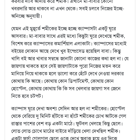
করবার দাবি আদায় করে শমীক। এখানে মা-বাবার কোনো
খবরদারি আর থাকবে না এখন থেকে। সবই চলবে নিজের ইচ্ছে-
অনিচ্ছে অনুযায়ী।
যেমন এই মুহূর্তে শমীকের ইচ্ছে হচ্ছে ক্যাম্পাসটা একটু ঘুরে
আসবার। মা-বাবার সাথে এরই মধ্যে কিছুটা ঘুরে দেখেছে শমীক,
বিশেষ করে ক্যাম্পাসের কমার্শিয়াল এলাকাটা। ক্যাম্পাসের মধ্যেই
বইয়ের দোকান আছে দেখে খুব ইম্প্রেসেড হয়েছিল বাবা। কিন্তু
খালি বই আর খাবার সম্বন্ধে জানাটা কোনো কাজের কথা হল না। যে
জায়গায় থাকতে হবে সেই জায়গাটাকে পুরো নিজের মতন করে
মানিয়ে নিয়ে থাকতে হলে ভালো করে হেঁটে দেখে নেওয়া দরকার
কোথায় কি আছে। কোথায় কোন ডিপার্টমেন্ট, কোথায় কোন
হোস্টেল, কোথায় কোথায় কি কি সব খেলবার জায়গা সব জেনে
নিতে হবে চটপট।
ক্যাম্পাস ঘুরে দেখা অবশ্য সেদিন আর হল না শমীকের। হোস্টেল
থেকে বেরিয়ে দু মিনিট হাঁটতে না হাঁটে শমীকের চোখ আটকে গেল
রাস্তার পাশের বেশ বড় একটা মাঠে। ফুটবল খেলছে কিছু ছেলে।
লোভ লোভ চোখে মাঠের বাইরে দাঁড়িয়ে খেলা দেখছিল শমীক।
একটা ফর্সা গোলগাল ছেলে ওকে দেখে অবাক হয়ে ওর দিকে