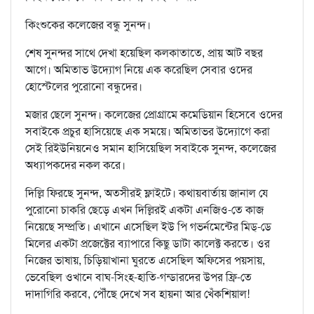
কিংশুকের কলেজের বন্ধু সুনন্দ।
শেষ সুনন্দর সাথে দেখা হয়েছিল কলকাতাতে, প্রায় আট বছর
আগে। অমিতাভ উদ্যোগ নিয়ে এক করেছিল সেবার ওদের
হোস্টেলের পুরোনো বন্ধুদের।
মজার ছেলে সুনন্দ। কলেজের প্রোগ্রামে কমেডিয়ান হিসেবে ওদের
সবাইকে প্রচুর হাসিয়েছে এক সময়ে। অমিতাভর উদ্যোগে করা
সেই রিইউনিয়নেও সমান হাসিয়েছিল সবাইকে সুনন্দ, কলেজের
অধ্যাপকদের নকল করে।
দিল্লি ফিরছে সুনন্দ, অতসীরই ফ্লাইটে। কথায়বার্তায় জানাল যে
পুরোনো চাকরি ছেড়ে এখন দিল্লিরই একটা এনজিও-তে কাজ
নিয়েছে সম্প্রতি। এখানে এসেছিল ইউ পি গভর্নমেন্টের মিড্-ডে
মিলের একটা প্রজেক্টের ব্যাপারে কিছু ডাটা কালেক্ট করতে। ওর
নিজের ভাষায়, চিড়িয়াখানা ঘুরতে এসেছিল অফিসের পয়সায়,
ভেবেছিল ওখানে বাঘ-সিংহ-হাতি-গন্ডারদের উপর ফ্রি-তে
দাদাগিরি করবে, পৌঁছে দেখে সব হায়না আর খেঁকশিয়াল!