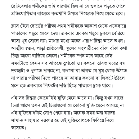
ছোটবেলায় শমীকের তাই ধারণাই ছিল না যে ওখানে পড়তে গেলে
প্রতিযোগিতার বাজারে কতখানি উপরে নিজেকে নিয়ে যেতে হবে।
ক্লাস টেনে বোর্ডের পরীক্ষা প্রথম শমীককে আকাশ থেকে একেবারে
পাতালের গহ্বরে ফেলে দেয়। একবার এরকম গহ্বরে ঢুকলে বেরিয়ে
আসা খুব সোজা নয়। মাথার মধ্যে অজস্র খারাপ চিন্তা আসে তখন।
আত্মীয় স্বজন, পাড়া প্রতিবেশী, স্কুলের সহপাঠীদের বাঁকা বাঁকা কথা
চিন্তা আরো বাড়িয়ে তোলে। শমীকের স্পষ্ট মনে আছে সেই
সময়টাতে কেমন সব আতঙ্কে ভুগতো ও। কখনো ভাবত ঘরের বন্ধ
দরজাটা ও খুলতে পারছে না, কখনো বা ভাবত যে ঘুম থেকে উঠতে
না পারায় পরীক্ষা দিতে পারছে না আবার কখনো বা লিফটে উঠলে
মনে হত একবারে লিফটের দড়ি ছিঁড়ে পাতালে ঢুকে যাবে।
এই সব চিন্তার কোনোটাই যুক্তি মেনে আসে না। কিন্তু যখন বাজে
চিন্তা আসে তখন এই চিন্তাগুলো যে কোনো যুক্তি মেনে আসছে না
এই যুক্তিবোধটাই লোপ পেয়ে যায়। অনেক সময় অন্য কারুর
সামান্য সাহায্যর দরকার হয় এই যুক্তিবোধকে ফিরিয়ে নিয়ে
আসতে।