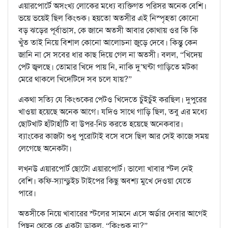
এয়ারপোর্টে অসংখ্য লোকের মধ্যে ব্যক্তিগত পরিসর অনেক বেশি।
ভয়ে ভয়েই ছিল কিংশুক। হয়তো অতসীর এই নিস্পৃহতা কোনো
বড় ঝড়ের পূর্বাভাস, কে জানে অতসী আবার কোথায় ওর কি কি
খুঁত তাই নিয়ে বিশাল কোনো আলোচনা জুড়ে দেবে। কিন্তু কেন
জানি না সে সবের ধার কাছ দিয়ে গেল না অতসী। বলল, “খিদেয়
পেট জ্বলছে। তোমার খিদে পায় নি, নাকি দু’ঘন্টা গাড়িতে মটকা
মেরে থাকলে খিদেটিদে সব চলে যায়?”
একথা সত্যি যে কিংশুকের পেটও খিদেতে চুঁইচুঁই করছিল। দুপুরের
খাওয়া হয়েছে অনেক আগে। যদিও সাথে গাড়ি ছিল, তবু এর মধ্যে
ছোটখাট হাঁটাহাঁটি বা উপর-নিচ করতে হয়েছে অনেকবার।
ব্যাংকের কাজটা শুধু পুরোটাই বসে বসে ছিল আর সেই কাজে সময়
লেগেছে অনেকটা।
লখ্‌নউ এয়ারপোর্ট ছোটো এয়ারপোর্ট। ভালো খাবার স্টল নেই
বেশি। কফি-স্যান্ডুইচ টাইপের কিছু অবশ্য মুখে দেওয়া যেতে
পারে।
অতসীকে নিয়ে খাবারের স্টলের সামনে এসে অর্ডার দেবার আগেই
পিছন থেকে কে একটা ডাকল, “কিংশুক না?”