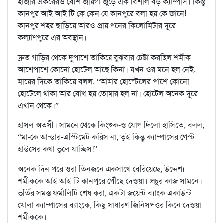
হাজার একরেরও বেশি জায়গা জুড়ে এক বিশাল বড় ক্যাম্পাস। কিন্তু
কানপুর আই আই টি কে কেন যে কানপুরে বলা হয় কে জানে!
কানপুর শহর ছাড়িয়ে আরও প্রায় পনের কিলোমিটার দূরে
কল্যাণপুরে এর অবস্থান।
দ্রুত গাড়ির থেকে দুপাশে তাকিয়ে বুঝবার চেষ্টা করছিল শমীক
আশেপাশে কোনো হোটেল আছে কিনা। যখন ওর মনে হল নেই,
মায়ের দিকে তাকিয়ে বলল, “আমার হোস্টেলের পাশে কোনো
হোটেলে থাকা আর বোধ হয় তোমার হল না। হোটেল অনেক দূরে
এখান থেকে।”
হাসল অতসী। সামনে থেকে কিংশুক-ও যোগ দিলো হাসিতে, বলল,
“মা-কে আন্ডার-এস্টিমেট করিস না, তুই কিন্তু ক্যাম্পাসের গেস্ট
হাউসের কথা ভুলে যাচ্ছিস!”
অনেক দিন পরে ওরা তিনজনে একসাথে বেরিয়েছে, উদ্দেশ্য
শমীককে আই আই টি কানপুরে পৌঁছে দেওয়া। প্রচুর কাজ সামনে।
ভর্তির সমস্ত ফর্মালিটি শেষ করা, একটা জয়েন্ট ব্যাংক একাউন্ট
খোলা ক্যাম্পাসের ব্যাংকে, কিছু সাধারণ জিনিসপত্তর কিনে দেওয়া
শমীককে।