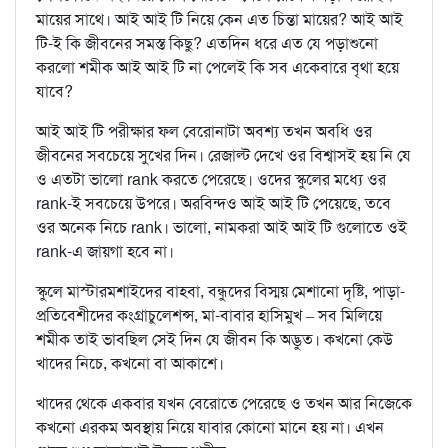
মায়ের সাথে। আই আই টি নিয়ে কেন এত চিন্তা মায়ের? আই আই
টি-ই কি জীবনের সমস্ত কিছু? এতদিন ধরে এত যে পড়াশুনো
করলো শমীক আই আই টি না পেলেই কি সব একেবারে বৃথা হয়ে
যাবে?
আই আই টি পরীক্ষার ফল বেরোনাটা অবশ্য তখন অবধি ওর
জীবনের সবচেয়ে সুখের দিন। রেজাল্ট দেখে ওর বিশ্বাসই হয় নি যে
ও এতটা ভালো rank করতে পেরেছে। ওদের স্কুলের মধ্যে ওর
rank-ই সবচেয়ে উপরে। অরবিন্দও আই আই টি পেয়েছে, তবে
ওর অনেক নিচে rank। ভালো, নামকরা আই আই টি গুলোতে ওই
rank-এ জায়গা হবে না।
স্কুলে মাস্টারমশাইদের বাহবা, বন্ধুদের বিস্ময় মেশানো দৃষ্টি, পাড়া-
প্রতিবেশীদের কংগ্রাচুলেশন্স, মা-বাবার হাসিমুখ – সব মিলিয়ে
শমীক তাই ভাবছিল সেই দিন যে জীবন কি অদ্ভুত। কখনো কেউ
খাদের নিচে, কখনো বা আকাশে।
খাদের থেকে একবার যখন বেরোতে পেরেছে ও তখন আর নিজেকে
কখনো এরকম অবস্থায় নিয়ে যাবার কোনো মানে হয় না। এখন