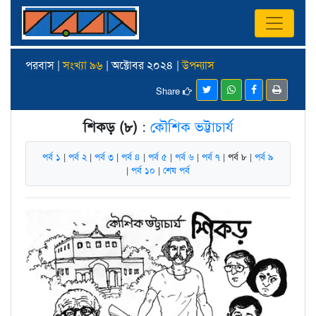
পরবাস |
সংখ্যা ৯৬
| অক্টোবর ২০২৪ |
উপন্যাস
Share
শিকড় (৮)
:
কৌশিক ভট্টাচার্য
পর্ব ১
|
পর্ব ২
|
পর্ব ৩
|
পর্ব ৪
|
পর্ব ৫
|
পর্ব ৬
|
পর্ব ৭
| পর্ব ৮ |
পর্ব ৯
|
পর্ব ১০
|
শেষ পর্ব