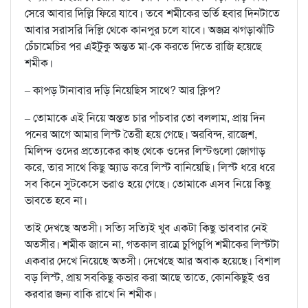
সেরে আবার দিল্লি ফিরে যাবে। তবে শমীকের ভর্তি হবার দিনটাতে
আবার সরাসরি দিল্লি থেকে কানপুর চলে যাবে। অজস্র ঝগড়াঝাঁটি
চেঁচামেচির পর এইটুকু অন্তত মা-কে করতে দিতে রাজি হয়েছে
শমীক।
– কাপড় টানাবার দড়ি নিয়েছিস সাথে? আর ক্লিপ?
– তোমাকে এই নিয়ে অন্তত চার পাঁচবার তো বললাম, প্রায় দিন
পনের আগে আমার লিস্ট তৈরী হয়ে গেছে। অরবিন্দ, রাজেশ,
মিলিন্দ ওদের প্রত্যেকের কাছ থেকে ওদের লিস্টগুলো জোগাড়
করে, তার সাথে কিছু অ্যাড করে লিস্ট বানিয়েছি। লিস্ট ধরে ধরে
সব কিনে সুটকেসে ভরাও হয়ে গেছে। তোমাকে এসব নিয়ে কিছু
ভাবতে হবে না।
তাই দেখছে অতসী। সত্যি সত্যিই খুব একটা কিছু ভাববার নেই
অতসীর। শমীক জানে না, গতকাল রাত্রে চুপিচুপি শমীকের লিস্টটা
একবার দেখে নিয়েছে অতসী। দেখেছে আর অবাক হয়েছে। বিশাল
বড় লিস্ট, প্রায় সবকিছু কভার করা আছে তাতে, কোনকিছুই ওর
করবার জন্য বাকি রাখে নি শমীক।