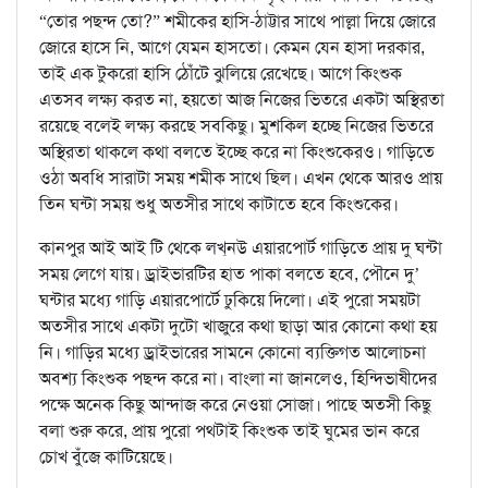
“তোর পছন্দ তো?” শমীকের হাসি-ঠাট্টার সাথে পাল্লা দিয়ে জোরে
জোরে হাসে নি, আগে যেমন হাসতো। কেমন যেন হাসা দরকার,
তাই এক টুকরো হাসি ঠোঁটে ঝুলিয়ে রেখেছে। আগে কিংশুক
এতসব লক্ষ্য করত না, হয়তো আজ নিজের ভিতরে একটা অস্থিরতা
রয়েছে বলেই লক্ষ্য করছে সবকিছু। মুশকিল হচ্ছে নিজের ভিতরে
অস্থিরতা থাকলে কথা বলতে ইচ্ছে করে না কিংশুকেরও। গাড়িতে
ওঠা অবধি সারাটা সময় শমীক সাথে ছিল। এখন থেকে আরও প্রায়
তিন ঘন্টা সময় শুধু অতসীর সাথে কাটাতে হবে কিংশুকের।
কানপুর আই আই টি থেকে লখ্‌নউ এয়ারপোর্ট গাড়িতে প্রায় দু ঘন্টা
সময় লেগে যায়। ড্রাইভারটির হাত পাকা বলতে হবে, পৌনে দু’
ঘন্টার মধ্যে গাড়ি এয়ারপোর্টে ঢুকিয়ে দিলো। এই পুরো সময়টা
অতসীর সাথে একটা দুটো খাজুরে কথা ছাড়া আর কোনো কথা হয়
নি। গাড়ির মধ্যে ড্রাইভারের সামনে কোনো ব্যক্তিগত আলোচনা
অবশ্য কিংশুক পছন্দ করে না। বাংলা না জানলেও, হিন্দিভাষীদের
পক্ষে অনেক কিছু আন্দাজ করে নেওয়া সোজা। পাছে অতসী কিছু
বলা শুরু করে, প্রায় পুরো পথটাই কিংশুক তাই ঘুমের ভান করে
চোখ বুঁজে কাটিয়েছে।