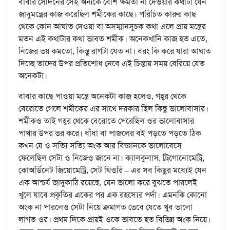
বাবার সেদিনের সেই অন্যকে বেশি ক্ষমতা না দেওয়ার কথাটা যেন
জাদুমন্ত্রের কাজ করেছিল শমীকের কাছে। পরিচিত কারুর কাছ
থেকে কোন আঘাত দেওয়া বা অসম্মানসূচক কথা এলে প্রায় মন্ত্রের
মতন এই কথাটার কথা ভাবত শমীক। অনেকখানি কাজ হত এতে,
নিজের ভয় কমতো, কিন্তু রাগটা যেত না। বরং কি করে যারা আঘাত
দিচ্ছে তাদের উপর প্রতিশোধ নেবে এই চিন্তায় সময় বেরিয়ে যেত
অনেকটা।
বাবার কাছে পাওয়া মন্ত্রে অনেকটা কাজ হলেও, গহ্বর থেকে
বেরোতে গেলে শমীকের এর সাথে দরকার ছিল কিছু ভালোবাসার।
শমীকও তাই গহ্বর থেকে বেরোতে পেরেছিল ওর ভালোবাসার
পাখার উপর ভর করে। ধাঁধা বা পাজলের বই পড়তে পড়তে ঠিক
কখন যে ও সত্যি সত্যি অংক আর বিজ্ঞানকে ভালোবেসে
ফেলেছিল সেটা ও নিজেও জানে না। ক্যালকুলাস, ট্রিগোনোমেট্রি,
কোঅর্ডিনেট জিয়োমেট্রি, সেট থিওরি – এর সব কিছুর মধ্যেই যেন
এক আশ্চর্য জাদুকাঠি রয়েছে, যেন ভালো করে বুঝতে পারলেই
খুলে যাবে প্রকৃতির একের পর এক রহস্যের পর্দা। এমনকি কোনো
অংক না পারলেও সেটা নিয়ে ক্রমাগত ভেবে যেতে খুব ভালো
লাগত ওর। প্রথম দিকে প্রায়ই ওকে ভাবতে হত বিভিন্ন অংক নিয়ে।