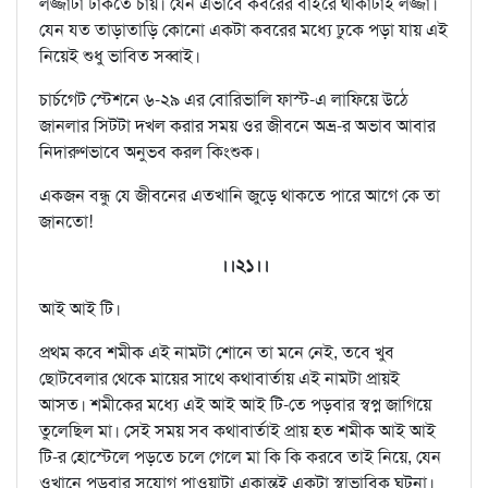
লজ্জাটা ঢাকতে চায়। যেন এভাবে কবরের বাইরে থাকাটাই লজ্জা।
যেন যত তাড়াতাড়ি কোনো একটা কবরের মধ্যে ঢুকে পড়া যায় এই
নিয়েই শুধু ভাবিত সব্বাই।
চার্চগেট স্টেশনে ৬-২৯ এর বোরিভালি ফাস্ট-এ লাফিয়ে উঠে
জানলার সিটটা দখল করার সময় ওর জীবনে অভ্র-র অভাব আবার
নিদারুণভাবে অনুভব করল কিংশুক।
একজন বন্ধু যে জীবনের এতখানি জুড়ে থাকতে পারে আগে কে তা
জানতো!
।।২১।।
আই আই টি।
প্রথম কবে শমীক এই নামটা শোনে তা মনে নেই, তবে খুব
ছোটবেলার থেকে মায়ের সাথে কথাবার্তায় এই নামটা প্রায়ই
আসত। শমীকের মধ্যে এই আই আই টি-তে পড়বার স্বপ্ন জাগিয়ে
তুলেছিল মা। সেই সময় সব কথাবার্তাই প্রায় হত শমীক আই আই
টি-র হোস্টেলে পড়তে চলে গেলে মা কি কি করবে তাই নিয়ে, যেন
ওখানে পড়বার সুযোগ পাওয়াটা একান্তই একটা স্বাভাবিক ঘটনা।