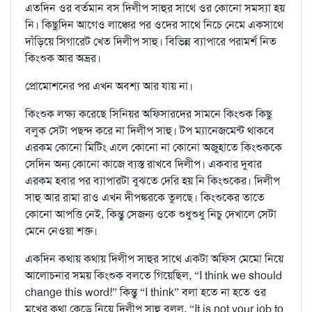
এতদিন ওর বর্তমান বস দিলীপ সাহুর সাথে ওর কোনো সমস্যা হয়
নি। কিছুদিন আগেও লাঞ্চের পর ওদের সাথে নিচে নেমে একসাথে
দাঁড়িয়ে সিগারেট খেত দিলীপ সাহু। বিভিন্ন ব্যাপারে পরামর্শ নিত
কিংশুক আর অভ্রর।
প্রোমোশনের পর এখন অবশ্য আর যায় না।
কিংশুক লক্ষ্য করেছে সিনিয়র অফিসারদের সামনে কিংশুক কিছু
বলুক সেটা পছন্দ করে না দিলীপ সাহু। টপ ম্যানেজমেন্ট থাকবে
এরকম কোনো মিটিং এলে কোনো না কোনো অজুহাতে কিংশুককে
সেদিন অন্য কোনো কাজে ব্যস্ত রাখবে দিলীপ। একবার দুবার
এরকম হবার পর ব্যাপারটা বুঝতে দেরি হয় নি কিংশুকের। দিলীপ
সাহু আর রামা রাও এখন দীপঙ্করকে তুলছে। কিংশুকের তাতে
কোনো আপত্তি নেই, কিন্তু সেজন্য ওকে শুধুশুধু নিচু দেখালে সেটা
মেনে নেওয়া শক্ত।
একদিন কথায় কথায় দিলীপ সাহুর সাথে একটা অফিস মেমো নিয়ে
আলোচনার সময় কিংশুক বলতে গিয়েছিল, “I think we should
change this word!” কিন্তু “I think” বলা হতে না হতে ওর
মুখের কথা কেড়ে নিয়ে দিলীপ সাহু বলল, “It is not your job to