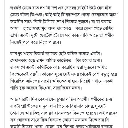
লখ্‌নউ থেকে রাত দশ’টা দশ এর বোম্বের ফ্লাইটে উঠে যেন হাঁফ
ছেড়ে বাঁচল কিংশুক। আই আই টি ক্যাম্পাস থেকে বেরোনোর আগে
অতসীর সাথে লিস্ট মিলিয়ে দেখে নিয়েছে দুজনে। যা যা করতে
আসা – হাতে সময় খুব অল্প থাকলেও – করে ফেলা গেছে বেশির
ভাগ। একটা দুটো ছোটোখাটো যে সব কাজ বাকি আছে তা শমীক
নিজেই পরে করে নিতে পারবে।
কানপুর শহরে রিজার্ভ ব্যাঙ্কের ছোট অফিস রয়েছে একটা।
সেখানকার হেড এখন অমিত কার্ভেকর – কিংশুকের চেনা।
একসাথে একটা কমিটিতে কাজ করেছিল ওরা দুজনে। অমিত
কিংশুকেরই বয়সী। কাজের সূত্রে সেই সময় থেকেই বেশ বন্ধুত্ব হয়ে
গিয়েছিল অমিতের সাথে। অমিতের সাহায্য নিয়েই এখানে একটা
গাড়ি বুক করেছে কিংশুক, সারাদিনের মতন।
আজ সারাটা দিন কেমন যেন চুপচাপ ছিল অতসী। শমীকের জন্য
একটা প্লাস্টিকের মাদুর, খান তিনেক বিছানার চাদর, দু-সেট
তোয়ালে আর কিছু সাধারণ বাসনপত্তর কিনতে হয়েছে। এই ধরনের
সব ঘোরতর সাংসারিক বিষয়েও কোনো মতামত দিতে চায় নি
অতসী নিজের থেকে, কেমন যেন নিস্পৃহ গলায় শমীককে বলেছে,