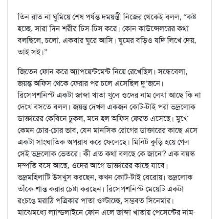
তিন রাত না ঘুমিয়ে শেষ পর্যন্ত দময়ন্তী নিজের থেকেই বলল, “কষ্ট
হচ্ছে, সারা দিন শরীর ঢিস-ঢিস করে। কোন কাউন্সেলরের কথা
বলছিলে, চলো, একবার ঘুরে আসি। ঘুমের বড়িও যদি লিখে দেয়,
তাই সই।”
জিতেন ফোন করে অ্যাপয়েন্টমেন্ট নিয়ে রেখেছিল। সন্ধেবেলা,
জয়ন্ত অফিস থেকে ফেরার পর চলে এসেছিল দু’জনে।
রিসেপশনিস্ট একটা জাব্দা খাতা খুলে ওদের নাম লেখা আছে কি না
দেখে বসতে বলল। জয়ন্ত দেখল একজন কোট-টাই পরা ভদ্রলোক
ডাক্তারের কেবিনে ঢুকল, মনে হল অফিস ফেরত এসেছে। মুখে
কেমন চোর-চোর ভাব, যেন মানসিক রোগের ডাক্তারের কাছে এসে
একটা সাংঘাতিক অপরাধ করে ফেলেছে। মিনিট কুড়ি হয়ে গেল
সেই ভদ্রলোক ভেতরে। কী এত কথা বলছে কে জানে? এক বয়স্ক
দম্পতি বসে আছে, ওদের আগে ডাক্তারের কাছে যাবে।
ভদ্রমহিলাটি উসখুস করছেন, কখন কোট-টাই বেরোয়। ভদ্রলোক
তাঁকে শান্ত করার চেষ্টা করছেন। রিসেপশনিস্ট মেয়েটি একটা
রংচঙে মরাঠি পত্রিকার পাতা ওল্টাচ্ছে, সম্ভবত সিনেমার।
মাঝেমধ্যে ল্যান্ডলাইনে ফোন এলে জাব্দা খাতায় পেসেন্টের নাম-