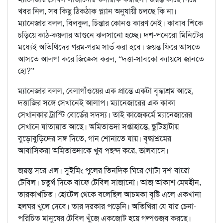
খবর নিল, সব কিছু ঠিকঠাক প্ল্যান অনুযায়ী চলছে কি না।
ম্যানেজার বলল, বিলকুল, চিন্তার কোনও কারণ নেই। কাবাব শিকে
চড়িয়ে কাঠ-কয়লার আগুনে ঝলসানো হচ্ছে। দশ-পনেরো মিনিটের
মধ্যেই অতিথিদের গরম-গরম সার্ভ করা হবে। জয়ন্ত ফিরে আসতে
আসতে আলগা করে জিজ্ঞেস করল, “দত্তা-সাবকো ক্যায়সে জানতে
হো?”
ম্যানেজার বলল, বেলাগাঁওয়ের এক প্রান্তে একটা বৃদ্ধাশ্রম আছে,
দত্তাজির সঙ্গে সেখানেই আলাপ। ম্যানেজারের এক কাকা
সেখানকার ট্রাস্টি বোর্ডের সদস্য। তাই কাজেকর্মে ম্যানেজারের
সেখানে যাতায়াত আছে। অমিতাভদা সপ্তাহান্তে, ছুটিছাটায়
বুড়োবুড়িদের সঙ্গ দিতে, গান শোনাতে যায়। বৃদ্ধাশ্রমের
আবাসিকরা অমিতাভদাকে খুব পছন্দ করে, ভালবাসে।
জয়ন্ত সরে এল। সুইমিং পুলের তিনদিক ঘিরে গোটা দশ-বারো
টেবিল। চতুর্থ দিকে বাফে টেবিল সাজানো। আজ আকাশ মেঘহীন,
তারকাখচিত। হোটেল থেকে বলেছিল আচমকা বৃষ্টি এলে একখানা
হলঘর খুলে দেবে। তার দরকার পড়েনি। অতিথিরা যে যার চেনা-
পরিচিত মানুষের টেবিল খুঁজে একজোট হয়ে গল্পগুজব করছে।