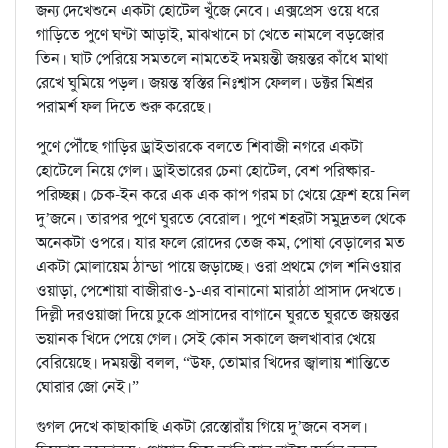
জন্য দেখেশুনে একটা হোটেল খুঁজে নেবে। এক্সপ্রেস ওয়ে ধরে
গাড়িতে পুণে ঘণ্টা আড়াই, মাঝখানে চা খেতে নামলে বড়জোর
তিন। ঘাট পেরিয়ে সমতলে নামতেই দময়ন্তী জয়ন্তর কাঁধে মাথা
রেখে ঘুমিয়ে পড়ল। জয়ন্ত স্বস্তির নিঃশ্বাস ফেলল। ডক্টর মিশ্রর
পরামর্শ ফল দিতে শুরু করেছে।
পুণে পৌঁছে গাড়ির ড্রাইভারকে বলতে শিবাজী নগরে একটা
হোটেলে নিয়ে গেল। ড্রাইভারের চেনা হোটেল, বেশ পরিষ্কার-
পরিচ্ছন্ন। চেক-ইন করে এক এক কাপ গরম চা খেয়ে ফ্রেশ হয়ে নিল
দু’জনে। তারপর পুণে ঘুরতে বেরোল। পুণে শহরটা সমুদ্রতল থেকে
অনেকটা ওপরে। যার ফলে রোদের তেজ কম, পোষা বেড়ালের মত
একটা মোলায়েম ঠান্ডা পায়ে জড়াচ্ছে। ওরা প্রথমে গেল শনিওয়ার
ওয়াড়া, পেশোয়া বাজীরাও-১-এর বানানো মারাঠা প্রাসাদ দেখতে।
দিল্লী দরওয়াজা দিয়ে ঢুকে প্রাসাদের বাগানে ঘুরতে ঘুরতে জয়ন্তর
ভয়ানক খিদে পেয়ে গেল। সেই কোন সকালে জলখাবার খেয়ে
বেরিয়েছে। দময়ন্তী বলল, “উফ, তোমার খিদের জ্বালায় শান্তিতে
ঘোরার জো নেই।”
গুগল দেখে কাছাকাছি একটা রেস্তোরাঁয় গিয়ে দু’জনে বসল।