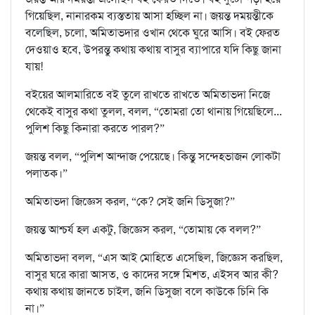
গিয়েছিল, নানারকম ব্যস্ততায় আসা হচ্ছিল না। জয়ন্ত দময়ন্তীকে
বলেছিল, চলো, অমিতাভদার ওখান থেকে ঘুরে আসি। বই ফেরত
দেওয়াও হবে, উপরন্তু কথায় কথায় বাসুর ব্যাপারে যদি কিছু জানা
যায়!
বইয়ের আলমারিতে বই তুলে রাখতে রাখতে অমিতাভদা নিজে
থেকেই বাসুর কথা তুলল, বলল, “তোমরা তো থানায় গিয়েছিলে...
পুলিশ কিছু কিনারা করতে পারল?”
জয়ন্ত বলল, “পুলিশ আন্দাজ পেয়েছে। কিন্তু সন্দেহভাজন লোকটা
পলাতক।”
অমিতাভদা জিজ্ঞেস করল, “কে? সেই জনি ডিসুজা?”
জয়ন্ত আশ্চর্য হল একটু, জিজ্ঞেস করল, “তোমায় কে বলল?”
অমিতাভদা বলল, “এস আই মোহিতে এসেছিল, জিজ্ঞেস করছিল,
বাসুর ঘরে কারা আসত, ও কাদের সঙ্গে মিশত, এইসব আর কী?
কথায় কথায় জানতে চাইল, জনি ডিসুজা বলে কাউকে চিনি কি
না।”