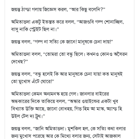
জয়ন্ত ঠান্ডা গলায় জিজ্ঞেস করল, “আর কিছু বলেনি?”
অমিতাভদা একটু ইতস্তত করে বলল, “আজগুবি গল্প শোনাচ্ছিল,
বাসু নাকি স্ট্রেইট ছিল না।”
জয়ন্ত বলল, “গল্প না সত্যি কে জানে! মানুষকে চেনা দায়!”
অমিতাভদা বলল, “তোমরা তো বন্ধু ছিলে। কখনও কোনও অসৈরন
দেখেছ?”
জয়ন্ত বলল, “বন্ধু হলেই কি আর মানুষকে চেনা যায়! কত মানুষই
তো মুখোস এঁটে ঘোরে!”
অমিতাভদা কেমন অন্যমনস্ক হয়ে গেল। জানলার বাইরের
অন্ধকারের দিকে তাকিয়ে বলল, “অস্কার ওয়াইল্ডের একটা খুব
বিখ্যাত উক্তি আছে, জানো বোধহয়, গিভ হিম আ মাস্ক, অ্যান্ড হি
উইল টেল দ্য ট্রুথ।”
জয়ন্ত বলল, “জানি অমিতাভদা। মুশকিল হল, কে সত্যি কথা বলার
জন্য মুখোস পরেছে আর কে মিথ্যে বলার জন্য, সেটাই আজকাল