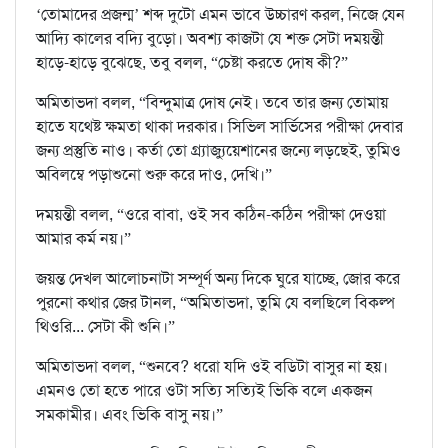
‘তোমাদের প্রজন্ম’ শব্দ দুটো এমন ভাবে উচ্চারণ করল, নিজে যেন
আদ্যি কালের বদ্যি বুড়ো। অবশ্য কাজটা যে শক্ত সেটা দময়ন্তী
হাড়ে-হাড়ে বুঝেছে, তবু বলল, “চেষ্টা করতে দোষ কী?”
অমিতাভদা বলল, “বিন্দুমাত্র দোষ নেই। তবে তার জন্য তোমায়
হাতে যথেষ্ট ক্ষমতা থাকা দরকার। সিভিল সার্ভিসের পরীক্ষা দেবার
জন্য প্রস্তুতি নাও। কর্তা তো গ্র্যাজ্যুয়েশানের জন্যে লড়ছেই, তুমিও
অবিলম্বে পড়াশুনো শুরু করে দাও, দেখি।”
দময়ন্তী বলল, “ওরে বাবা, ওই সব কঠিন-কঠিন পরীক্ষা দেওয়া
আমার কর্ম নয়।”
জয়ন্ত দেখল আলোচনাটা সম্পূর্ণ অন্য দিকে ঘুরে যাচ্ছে, জোর করে
পুরনো কথার জের টানল, “অমিতাভদা, তুমি যে বলছিলে বিকল্প
থিওরি... সেটা কী শুনি।”
অমিতাভদা বলল, “শুনবে? ধরো যদি ওই বডিটা বাসুর না হয়।
এমনও তো হতে পারে ওটা সত্যি সত্যিই ভিকি বলে একজন
সমকামীর। এবং ভিকি বাসু নয়।”