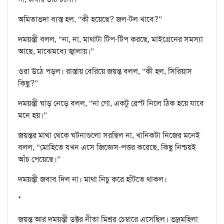
অমিতাভদা ব্যস্ত হল, “কী হয়েছে? জল-টল খাবে?”
দময়ন্তী বলল, “না, না, মাথাটা টিপ-টিপ করছে, মাইগ্রেনের সমস্যা
আছে, মাঝেমধ্যে জ্বালায়।”
ওরা উঠে পড়ল। রাস্তায় বেরিয়ে জয়ন্ত বলল, “কী হল, সিরিয়াস
কিছু?”
দময়ন্তী ঘাড় নেড়ে বলল, “না গো, একটু রেস্ট নিলে ঠিক হয়ে যাবে
মনে হয়।”
জয়ন্তর মাথা থেকে ঘটনাগুলো সরছিল না, খানিকটা নিজের মনেই
বলল, “মোহিতে যখন এসে জিজ্ঞেস-পত্তর করেছে, কিছু নিশ্চয়ই
আঁচ পেয়েছে।”
দময়ন্তী জবাব দিল না। মাথা নিচু করে হাঁটতে থাকল।
*
জয়ন্ত আর দময়ন্তী ডক্টর নীতা মিশ্রর চেম্বারে এসেছিল। ভদ্রমহিলা