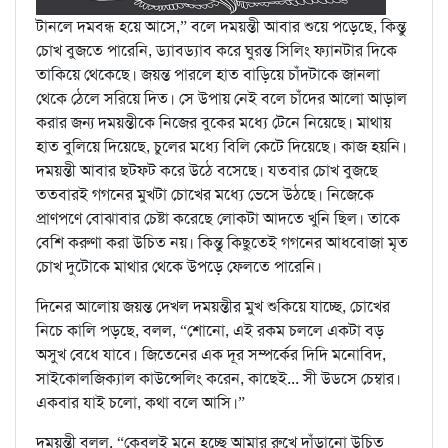
টানলে দমবন্ধ হয়ে আসে,” বলে দময়ন্তী আবার শুয়ে পড়েছে, কিন্তু
চোখ বুজতে পারেনি, ড্যাবড্যাব করে ঘুরন্ত সিলিং ফ্যানটার দিকে
তাকিয়ে থেকেছে। জয়ন্ত পারলে হাত বাড়িয়ে চাঁদটাকে জানলা
থেকে ঠেলে সরিয়ে দিত। সে উপায় নেই বলে চাঁদের আলো আড়াল
করার জন্য দময়ন্তীকে নিজের বুকের মধ্যে টেনে নিয়েছে। মাথায়
হাত বুলিয়ে দিয়েছে, চুলের মধ্যে বিলি কেটে দিয়েছে। কাজ হয়নি।
দময়ন্তী আবার ছটফট করে উঠে বসেছে। যতবার চোখ বুজছে
ততবারই গগনের মুখটা চোখের মধ্যে ভেসে উঠছে। নিজেকে
প্রাণপণে বোঝাবার চেষ্টা করেছে লোকটা আদতে খুনি ছিল। তাকে
বেশি করুণা করা উচিত নয়। কিন্তু কিছুতেই গগনের আধবোজা মৃত
চোখ দুটোকে মাথার থেকে উপড়ে ফেলতে পারেনি।
দিনের আলোয় জয়ন্ত দেখল দময়ন্তীর মুখ শুকিয়ে যাচ্ছে, চোখের
নিচে কালি পড়ছে, বলল, “শোনো, এই রকম চললে একটা বড়
অসুখ বেধে যাবে। জিতেনের এক দূর সম্পর্কের দিদি মনোবিদ,
সাইকোলজিক্যাল কাউন্সেলিং করেন, কাছেই... সী উডসে চেম্বার।
একবার যাই চলো, কথা বলে আসি।”
দময়ন্তী বলল, “কেবলই মনে হচ্ছে আমার রুখে দাঁড়ানো উচিত