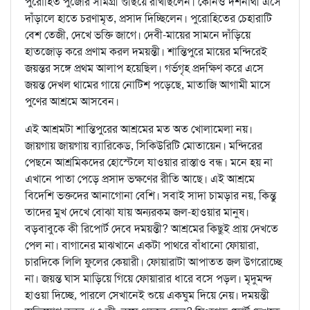
পুরোহিত পুজোর সামগ্রী গুছিয়ে রাখছিলেন। কোনও দর্শনার্থী এসে
দাঁড়ালে হাতে চরণামৃত, প্রসাদ দিচ্ছিলেন। পুরোহিতের চেহারাটি
বেশ তেজী, দেখে ভক্তি জাগে। দেবী-মায়ের সামনে দাঁড়িয়ে
হাতজোড় করে প্রণাম করল দময়ন্তী। শান্তিপুরে মায়ের মন্দিরেই
জয়ন্তর সঙ্গে প্রথম আলাপ হয়েছিল। গর্ভগৃহ প্রদক্ষিণ করে এসে
জয়ন্ত দেখল থামের গায়ে নোটিশ পড়েছে, মাতাজি আগামী মাসে
পুণের আশ্রমে আসবেন।
এই আশ্রমটা শান্তিপুরের আশ্রমের মত অত খোলামেলা নয়।
জায়গায় জায়গায় ব্যারিকেড, সিকিউরিটি মোতায়েন। মন্দিরের
পেছনে আশ্রমিকদের হোস্টেলে যাওয়ার রাস্তাও বন্ধ। মনে হয় না
এখানে পাতা পেড়ে প্রসাদ ভক্ষণের রীতি আছে। এই আশ্রমে
বিদেশি ভক্তদের আনাগোনা বেশি। সবাই সাদা চামড়ার নয়, কিন্তু
তাদের মুখ দেখে বোঝা যায় অন্যরকম জল-হাওয়ার মানুষ।
বড়বাবুকে কী রিপোর্ট দেবে দময়ন্তী? আশ্রমের কিছুই প্রায় দেখতে
পেল না। বাগানের মাঝখানে একটা পাথরে বাঁধানো ফোয়ারা,
চারদিকে লিলি ফুলের কেয়ারী। ফোয়ারাটা আপাতত জল উগরোচ্ছে
না। জয়ন্ত ঘাস মাড়িয়ে গিয়ে ফোয়ারার ধারে বসে পড়ল। মৃদুমন্দ
হাওয়া দিচ্ছে, পারলে সেখানেই শুয়ে একঘুম দিয়ে নেয়। দময়ন্তী