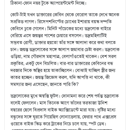
ঠিকানা-ফোন নম্বর টুকে অ্যাপয়েন্টমেন্ট দিচ্ছে।
কোট-টাই যখন ডাক্তারের কেবিন থেকে বেরোল তাকে দেখে অনেক
সপ্রতিভ লাগল। রিসেপশনিস্টের চোখের ইশারায় বয়স্ক দম্পতি
কেবিনে ঢুকে গেলেন। মিনিট পাঁচেকের মধ্যে ভদ্রলোক বাইরে
বেরিয়ে এসে জয়ন্তর পাশের চেয়ারে বসলেন। ভদ্রমহিলাটিই
সম্ভবত রোগী, ডাক্তার হয়তো তাঁর সঙ্গে আলাদা করে কথা বলতে
চান। জয়ন্ত ভদ্রলোকের সঙ্গে আলাপ জমাবার চেষ্টা করল। ভদ্রলোক
ওড়িয়া, নাম গৌরদাস মহাপাত্র, বেলাগাঁওতেই থাকেন। বেশ সরল
প্রকৃতির, একটু যেন বিচলিত। বার-বার ডাক্তারের কেবিনের বন্ধ
দরজার দিকে অস্থির হয়ে তাকাচ্ছিলেন। বোঝাই যাচ্ছিল স্ত্রীর জন্য
কাতর হচ্ছেন। জয়ন্ত জিজ্ঞেস করল, যদি আপত্তি না থাকে, কী
সমস্যার জন্য এসেছেন, জানতে পারি কি?
ভদ্রলোকের মুখে অস্বস্তি ফুটল। দোনামনা করে শেষ পর্যন্ত ভদ্রলোক
বলেই ফেললেন। মাস তিনেক আগে তাঁদের তরতাজা উনিশ
বছরের ছেলে বিপ্রদাস বাইক অ্যাক্সিডেন্টে মারা যায়। বৃষ্টির মধ্যে
বন্ধুদের সঙ্গে ঘুরতে গিয়েছিল লোনাভেলায়, ফেরার পথে এক্সপ্রেস
ওয়েতে বাইক স্কিড করে ট্রাকের নিচে চলে যায়, স্পট ডেথ।