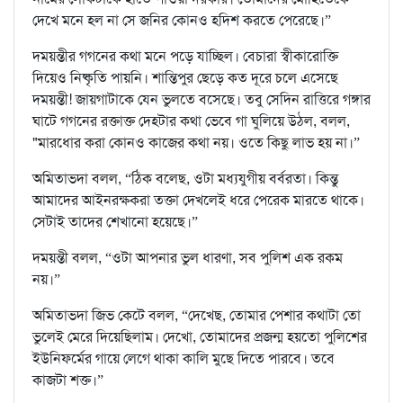
দেখে মনে হল না সে জনির কোনও হদিশ করতে পেরেছে।”
দময়ন্তীর গগনের কথা মনে পড়ে যাচ্ছিল। বেচারা স্বীকারোক্তি
দিয়েও নিষ্কৃতি পায়নি। শান্তিপুর ছেড়ে কত দূরে চলে এসেছে
দময়ন্তী! জায়গাটাকে যেন ভুলতে বসেছে। তবু সেদিন রাত্তিরে গঙ্গার
ঘাটে গগনের রক্তাক্ত দেহটার কথা ভেবে গা ঘুলিয়ে উঠল, বলল,
"মারধোর করা কোনও কাজের কথা নয়। ওতে কিছু লাভ হয় না।”
অমিতাভদা বলল, “ঠিক বলেছ, ওটা মধ্যযুগীয় বর্বরতা। কিন্তু
আমাদের আইনরক্ষকরা তক্তা দেখলেই ধরে পেরেক মারতে থাকে।
সেটাই তাদের শেখানো হয়েছে।”
দময়ন্তী বলল, “ওটা আপনার ভুল ধারণা, সব পুলিশ এক রকম
নয়।”
অমিতাভদা জিভ কেটে বলল, “দেখেছ, তোমার পেশার কথাটা তো
ভুলেই মেরে দিয়েছিলাম। দেখো, তোমাদের প্রজন্ম হয়তো পুলিশের
ইউনিফর্মের গায়ে লেগে থাকা কালি মুছে দিতে পারবে। তবে
কাজটা শক্ত।”