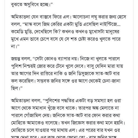
বুঝতে অসুবিধে হচ্ছে।”
অমিতাভদা যেন বাস্তবে ফিরে এল। আলোচনা লঘু করার জন্য হেসে
বলল, “মাস্ক বলে জিম কেরির একটা মুভি এসেছিল নাইন্টিজে...
কমেডি মুভি, দেখেছিলে কি? কখনও কখনও মুখোসটা মানুষের
মুখে এমন ভাবে চেপে বসে যে সে শত চেষ্টা করেও খুলতে পারে
না।”
জয়ন্ত বলল, “সেটা কোনও ব্যাপার নয়। নিজে না খুলতে পারলে
পুলিশ নিশ্চয়ই জোর করে টেনে খুলে দেবে। বাসু যেদিন মারা যায়
তার আগের দিন রাত্তিরে নাকি ও জনি ডিসুজাকে সাত-আট বার
কল করেছিল। সম্ভবত জনির সঙ্গে ওর আগে থেকেই চেনা-জানা
ছিল।”
অমিতাভদা বলল, “পুলিশের পদ্ধতির একটা বড় সমস্যা হল ওরা
আগে থেকে সমাধান খুঁজে বসে থাকে। তারপর অঙ্ক মেলাতে না
পারলে গোঁজামিল দেয়। জনিকে সাত-আট বার ফোন করার কথা
মোহিতে আমাকেও বলেছে। তখন জিজ্ঞেস করার কথা মনে হয়নি।
মোহিতে চলে যাওয়ার পর মাথায় এল। এর পরের বার যখন ওর
সঙ্গে দেখা হবে। ওর কাছ থেকে জেনো তো - বাসু জনির সঙ্গে