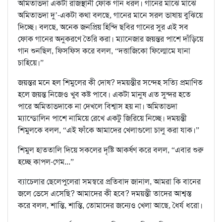
অমিতাভদা একটা রাজস্থানী ফোক গান ধরল। গানের মাঝে মাঝে
অমিতাভদা দু’-একটা কথা বলছে, গানের মানে সরল ভাষায় বুঝিয়ে
দিচ্ছে। বলছে, অনেক জনপ্রিয় হিন্দি ছবির গানের সুর এই সব
ফোক গানের অনুকরণে তৈরি করা। ম্যানেজার জয়ন্তর পাশে দাঁড়িয়ে
গান শুনছিল, ফিসফিস করে বলল, “দত্তাজিকো ফিল্মোমে যানা
চাহিয়ে।”
জয়ন্তর মনে হল শিমুলের কী দোষ? দময়ন্তীর সন্দেহ সত্যি প্রমাণিত
হলে জয়ন্ত নিজেও খুব কষ্ট পাবে। একটা মানুষ এত সুন্দর হতে
পারে অমিতাভদাকে না দেখলে বিশ্বাস হয় না। অমিতাভদা
ম্যান্ডোলিন পাশে নামিয়ে রেখে একটু জিরিয়ে নিচ্ছে। দময়ন্তী
শিমুলকে বলল, “এই ফাঁকে আমাদের খেলাগুলো চালু করা যাক।”
শিমুল হাততালি দিয়ে সকলের দৃষ্টি আকর্ষণ করে বলল, “এবার শুরু
হচ্ছে কাপল-গেম...”
ব্যাচেলার ছেলেপুলেরা সমস্বরে প্রতিবাদ জানাল, আমরা কি বানের
জলে ভেসে এসেছি? আমাদের কী হবে? দময়ন্তী তাদের আশ্বস্ত
করে বলল, শান্তি, শান্তি, তোমাদের জন্যেও খেলা আছে, ধৈর্য ধরো।