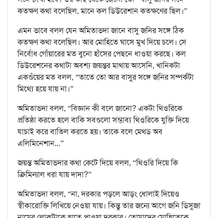
কতক্ষণ কথা বলেছিল, মানে কল ডিউরেশান কতক্ষণের ছিল।”
এমন ভাবে বলল যেন অমিতাভদা জানে বাসু জনির সঙ্গে ঠিক
কতক্ষণ কথা বলেছিল। আর মোহিতে ঘাসে মুখ দিয়ে চলে। সে
নির্বোধ গোঁয়ারের মত বুনো হাঁসের পেছনে ধাওয়া করছে। কল
ডিউরেশনের কথাটা অবশ্য জয়ন্তর মাথায় আসেনি, খানিকটা
একগুঁয়ের মত বলল, “তাতে তো আর বাসুর সঙ্গে জনির সম্পর্কটা
মিথ্যে হয়ে যায় না।”
অমিতাভদা বলল, “বিজ্ঞান কী বলে জানো? একটা থিওরিকে
প্রতিষ্ঠা করতে হলে বাকি সবগুলো সম্ভাব্য থিওরিকে যুক্তি দিয়ে
যাচাই করে বাতিল করতে হয়। তাকে বলে মেথড অব
এলিমিনেশান...”
জয়ন্ত অমিতাভদার কথা কেটে দিয়ে বলল, “থিওরি দিয়ে কি
ক্রিমিন্যাল ধরা যায় দাদা?”
অমিতাভদা বলল, “না, দরকার পড়লে আড়ং ধোলাই দিয়েও
স্বীকারোক্তি লিখিয়ে নেওয়া যায়। কিন্তু তার জন্যে আগে জনি ডিসুজা
নামের লোকটাকে হাতে পাওয়া দরকার। তোমাদের মোহিতেকে