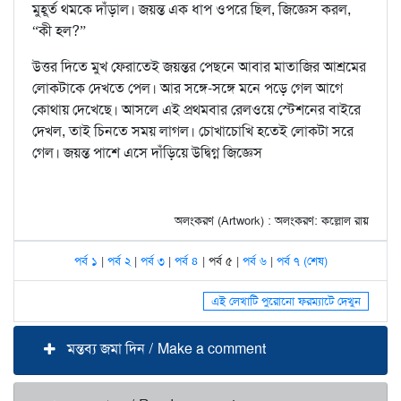
মুহূর্ত থমকে দাঁড়াল। জয়ন্ত এক ধাপ ওপরে ছিল, জিজ্ঞেস করল,
“কী হল?”
উত্তর দিতে মুখ ফেরাতেই জয়ন্তর পেছনে আবার মাতাজির আশ্রমের
লোকটাকে দেখতে পেল। আর সঙ্গে-সঙ্গে মনে পড়ে গেল আগে
কোথায় দেখেছে। আসলে এই প্রথমবার রেলওয়ে স্টেশনের বাইরে
দেখল, তাই চিনতে সময় লাগল। চোখাচোখি হতেই লোকটা সরে
গেল। জয়ন্ত পাশে এসে দাঁড়িয়ে উদ্বিগ্ন জিজ্ঞেস
অলংকরণ (Artwork) : অলংকরণ: কল্লোল রায়
পর্ব ১
|
পর্ব ২
|
পর্ব ৩
|
পর্ব ৪
| পর্ব ৫ |
পর্ব ৬
|
পর্ব ৭ (শেষ)
এই লেখাটি পুরোনো ফরম্যাটে দেখুন
মন্তব্য জমা দিন / Make a comment