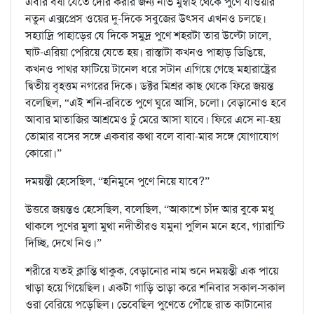
এবার বর্ষা যেতে দেরি করার জন্য নভি মুম্বাই থেকে পুণে যাওয়ার
নতুন এক্সপ্রেস ওয়ের দু-দিকে সবুজের উৎসব এখনও চলছে।
সহ্যাদ্রি পাহাড়ের যে দিকে সমুদ্র পুণে শহরটা তার উল্টো ঢালে,
ঘাট-এরিয়া পেরিয়ে যেতে হয়। রাস্তাটা কখনও পাহাড় ডিঙিয়ে,
কখনও পাথর ফাটিয়ে টানেল ধরে সটান এগিয়ে গেছে মহারাষ্ট্রের
দ্বিতীয় বৃহত্তম নগরের দিকে। ডক্টর মিশ্রর কাছ থেকে ফিরে জয়ন্ত
বলেছিল, “এই শনি-রবিতে পুণে ঘুরে আসি, চলো। বেড়ানোও হবে
আবার মাতাজির আশ্রমেও ঢুঁ মেরে আসা যাবে। ফিরে এসে না-হয়
তোমার বসের সঙ্গে একবার কথা বলে বাবা-মার সঙ্গে যোগাযোগ
কোরো।”
দময়ন্তী হেসেছিল, “হনিমুনে পুণে নিয়ে যাবে?”
উত্তরে জয়ন্তও হেসেছিল, বলেছিল, “আকাশে চাঁদ আর বুকে মধু
থাকলে পুণের মুলা মুথা নদীতীরও যমুনা পুলিন মনে হবে, গ্যারান্টি
দিচ্ছি, দেখে নিও।”
শরীরে যতই ক্লান্তি থাকুক, বেড়ানোর নাম শুনে দময়ন্তী এক পায়ে
খাড়া হয়ে গিয়েছিল। একটা গাড়ি ভাড়া করে শনিবার সকাল-সকাল
ওরা বেরিয়ে পড়েছিল। ভেবেছিল পুণেতে পৌঁছে রাত কাটানোর