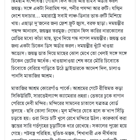
ছিমছাম বন্দোবস্ত। গোয়ান ফিস কারি আর রাইস অর্ডার করল
জয়ন্ত। সঙ্গে একটা নিরামিষ পদ, পনীর পসন্দা আর রুটি। যস্মিন
দেশে যদাচার… মহারাষ্ট্রে সবাই লাঞ্চ-ডিনার ভাত-রুটি মিশিয়ে
খায়। এছাড়া দু’জনের জন্য ফ্রেশ ফ্রুট জ্যুস, বরফ ছাড়া। দময়ন্তীর
পছন্দ আনারস, জয়ন্তর তরমুজ। গোয়ান ফিস কারির নারকোলের
গ্রেভির মধ্যে কাঁচা মাছ, মুখে দিয়ে গন্ধ লাগল দময়ন্তীর। জয়ন্ত ওর
জন্য একটা চিকেন ডিস অর্ডার করল। দময়ন্তীর খুঁটে খাওয়া
অভ্যেস। জয়ন্ত ভাত দিয়ে মাছের ঝোল মেখে তো খেলই সঙ্গে সঙ্গে
চিকেন প্লেটের অর্ধেক। খাওয়াদাওয়া শেষ করে মৌরি চিবোতে
চিবোতে বেরিয়ে গাড়িতে উঠে ড্রাইভারকে আদেশ দিল, চালাও
পানসি মাতাজির আশ্রম।
মাতাজির আশ্রম কোরেগাঁও পার্কে। আশ্রমের গেটে রীতিমত কড়া
সিকিউরিটি, সারভেইল্যান্স ক্যামেরার প্রহরা। ভেতরে ঢুকে বাগান
পেরিয়ে দেবী মন্দির। মন্দিরের সামনের চাতালে যত্রতত্র বোর্ড
ঝুলছে - ছবি তোলা নিষেধ। মূল মন্দিরে যেতে হলে ক’ধাপ সিঁড়ি
চড়তে হয়। ওরা নিচে চটি খুলে রেখে মন্দিরে উঠল। কারুকার্য করা
স্তম্ভের সারি গর্ভগৃহের চূড়াটিকে ধরে রেখেছে। সকালের পুজো হয়ে
গেছে। পট্টবস্ত্র পরিহিত, মুণ্ডিত-মস্তক, শিখাধারী এক দীর্ঘকায়