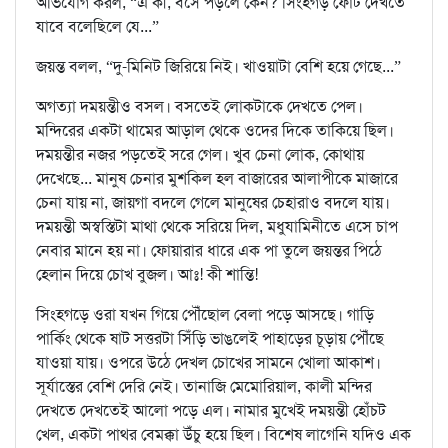
অভিযোগ করল, “এ কী, বসে পড়লে কেন? সিংহগড় ফোর্ট দেখতে
যাবে বলেছিলে যে...”
জয়ন্ত বলল, “দু-মিনিট জিরিয়ে নিই। খাওয়াটা বেশি হয়ে গেছে...”
অগত্যা দময়ন্তীও বসল। বসতেই লোকটাকে দেখতে পেল।
মন্দিরের একটা থামের আড়াল থেকে ওদের দিকে তাকিয়ে ছিল।
দময়ন্তীর নজর পড়তেই সরে গেল। খুব চেনা লোক, কোথায়
দেখেছে... মানুষ চেনার মুশকিল হল বাজারের আলাপীকে মাজারে
চেনা যায় না, জায়গা বদলে গেলে মানুষের চেহারাও বদলে যায়।
দময়ন্তী অস্বস্তিটা মাথা থেকে সরিয়ে দিল, মধুযামিনীতে এসে চাপ
নেবার মানে হয় না। ফোয়ারার ধারে এক পা তুলে জয়ন্তর পিঠে
হেলান দিয়ে চোখ বুজল। আঃ! কী শান্তি!
সিংহগড়ে ওরা যখন গিয়ে পৌঁছোল বেলা পড়ে আসছে। গাড়ি
পার্কিং থেকে ষাট সত্তরটা সিঁড়ি ভাঙলেই পাহাড়ের চূড়ায় পৌঁছে
যাওয়া যায়। ওপরে উঠে দেখল চোখের সামনে খোলা আকাশ।
সূর্যাস্তের বেশি দেরি নেই। তানাজি মেমোরিয়াল, কালী মন্দির
দেখতে দেখতেই আলো পড়ে এল। নামার মুখেই দময়ন্তী হোঁচট
খেল, একটা পাথর বেমক্কা উঁচু হয়ে ছিল। বিশেষ লাগেনি যদিও এক