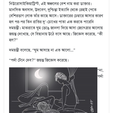
নিউরোসাইকিয়াট্রিস্ট, এই অঞ্চলের বেশ নাম করা ডাক্তার।
মানসিক অবসাদ, উদ্‌বেগ, দুশ্চিন্তা ইত্যাদি থেকে রেহাই পেতে
বেশিরভাগ লোক তাঁর কাছে আসে। ডাক্তারের চেম্বারে আসার কারণ
হল পর-পর তিন রাত্তির দু’-চোখের পাতা এক করতে পারেনি
দময়ন্তী। মাঝরাতে ঘুম ভেঙে জানলা দিয়ে আসা জ্যোৎস্নার আলোয়
জয়ন্ত দেখেছে, সে বিছানায় উঠে বসে আছে। জিজ্ঞেস করেছে, “কী
হল?”
দময়ন্তী বলেছে, “ঘুম আসছে না এত আলো...”
“পর্দা টেনে দেব?” জয়ন্ত জিজ্ঞেস করেছে।
“না,
পর্দা