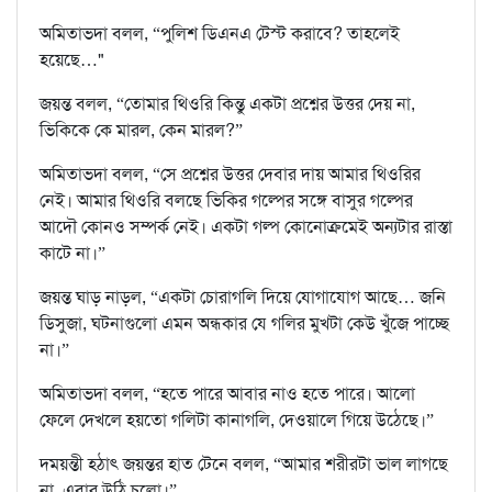
অমিতাভদা বলল, “পুলিশ ডিএনএ টেস্ট করাবে? তাহলেই
হয়েছে…"
জয়ন্ত বলল, “তোমার থিওরি কিন্তু একটা প্রশ্নের উত্তর দেয় না,
ভিকিকে কে মারল, কেন মারল?”
অমিতাভদা বলল, “সে প্রশ্নের উত্তর দেবার দায় আমার থিওরির
নেই। আমার থিওরি বলছে ভিকির গল্পের সঙ্গে বাসুর গল্পের
আদৌ কোনও সম্পর্ক নেই। একটা গল্প কোনোক্রমেই অন্যটার রাস্তা
কাটে না।”
জয়ন্ত ঘাড় নাড়ল, “একটা চোরাগলি দিয়ে যোগাযোগ আছে… জনি
ডিসুজা, ঘটনাগুলো এমন অন্ধকার যে গলির মুখটা কেউ খুঁজে পাচ্ছে
না।”
অমিতাভদা বলল, “হতে পারে আবার নাও হতে পারে। আলো
ফেলে দেখলে হয়তো গলিটা কানাগলি, দেওয়ালে গিয়ে উঠেছে।”
দময়ন্তী হঠাৎ জয়ন্তর হাত টেনে বলল, “আমার শরীরটা ভাল লাগছে
না, এবার উঠি চলো।”