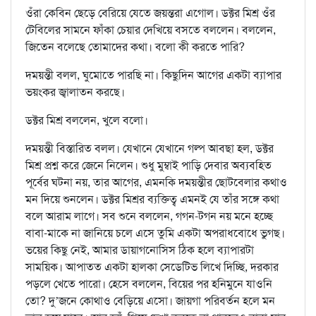
ওঁরা কেবিন ছেড়ে বেরিয়ে যেতে জয়ন্তরা এগোল। ডক্টর মিশ্র ওঁর
টেবিলের সামনে ফাঁকা চেয়ার দেখিয়ে বসতে বললেন। বললেন,
জিতেন বলেছে তোমাদের কথা। বলো কী করতে পারি?
দময়ন্তী বলল, ঘুমোতে পারছি না। কিছুদিন আগের একটা ব্যাপার
ভয়ংকর জ্বালাতন করছে।
ডক্টর মিশ্র বললেন, খুলে বলো।
দময়ন্তী বিস্তারিত বলল। যেখানে যেখানে গল্প আবছা হল, ডক্টর
মিশ্র প্রশ্ন করে জেনে নিলেন। শুধু মুম্বাই পাড়ি দেবার অব্যবহিত
পূর্বের ঘটনা নয়, তার আগের, এমনকি দময়ন্তীর ছোটবেলার কথাও
মন দিয়ে শুনলেন। ডক্টর মিশ্রর ব্যক্তিত্ব এমনই যে তাঁর সঙ্গে কথা
বলে আরাম লাগে। সব শুনে বললেন, গগন-টগন নয় মনে হচ্ছে
বাবা-মাকে না জানিয়ে চলে এসে তুমি একটা অপরাধবোধে ভুগছ।
ভয়ের কিছু নেই, আমার ডায়াগনোসিস ঠিক হলে ব্যাপারটা
সাময়িক। আপাতত একটা হালকা সেডেটিভ লিখে দিচ্ছি, দরকার
পড়লে খেতে পারো। হেসে বললেন, বিয়ের পর হনিমুনে যাওনি
তো? দু’জনে কোথাও বেড়িয়ে এসো। জায়গা পরিবর্তন হলে মন