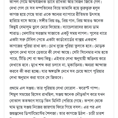
কাপল গেমে আশ্চর্যজনক ভাবে রাধিকা আর বিজন জিতে গেল।
দেখা গেল যে সব দম্পতিদের বিয়ে তামাদি হয়ে ঝুরুঝুরু হলুদ
কাগজ হয়ে গেছে তারা একে অন্যের ব্যাপারে রীতিমত উৎসাহ
হারিয়ে বসে আছে। সঙ্গীর প্রিয় রঙ, প্রিয় গান, প্রিয় আরও অনেক
কিছুই বেমালুম ভুলে মেরে দিয়েছে। ব্যাচেলারদের জন্যে ডাম
শারাড। খেলাটার সরঞ্জাম সাজাতে একটু সময় লাগল। পুলের ধারে
একটা সরু টেবিল পেতে একটা কার্ডবোর্ডের বাক্সয় একরাশ
কাগজের পুরিয়া রাখা হল। চোখ বুজে পুরিয়া তুলতে হবে। মোড়ক
খুললে দেখা যাবে ভেতরে কী লেখা আছে। সেটা সিনেমার নাম হতে
পারে, টিভি শো বা অন্য কিছু। এইবার লেখা অনুযায়ী অভিনয় করে
দেখাতে হবে। মুখে শব্দ করা চলবে না, মূকাভিনয়। অন্যরা আন্দাজ
করবে কী করা হচ্ছে। যার অঙ্গভঙ্গি দেখে সব চেয়ে আগে পুরিয়ার
লেখা অনুমান করা যাবে সে জিতবে।
প্রথমে এল সঞ্জয়। তার পুরিয়ায় লেখা বেরোল - ফরেস্ট গাম্প।
শিমুল সময়ের হিসেব রাখছিল, সঞ্জয় অনেক দৌড়ঝাঁপ করে যখন
বোঝাল ততক্ষণে সাড়ে তিন মিনিট পেরিয়ে গেছে। কপাল থেকে
ঘাম মুছে সঞ্জয় নিজের জায়গায় ফিরে গিয়ে বসল। এর পর এল
জয়ন্তদের ডিপার্টমেন্টের শৈলজা। তার কাগজে উঠল - চাচী চারশ