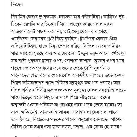
দিচ্ছে।
নিরামিষ কেবাব দু’রকমের, হরাভরা আর পনীর টিক্কা। আমিষও দুই,
চিকেন রেশমি আর চিকেন টিক্কা। স্বাস্থ্যের কারণে লাল মাংস
আজকাল কেউ পছন্দ করে না, তাই মেনু থেকে বাদ গেছে।
ওয়েটাররা কেবাবের প্লেট নিয়ে ঘুরছিল। টুথপিকে কেবাব গুঁজে
এগিয়ে দিচ্ছিল, হাতে টিস্যু পেপার ধরিয়ে দিচ্ছিল। নরম পানীয়র
পাত্র সাজিয়ে ঘুরছে অন্য আর একজন। উজ্জ্বল হলুদ আলো স্বর্ণরেণুর
মত নারী-পুরুষের চুলের ওপর, পোশাক-আশাক, ত্বকের ওপর ঝরে
পড়ছে। তাতে পুরুষদের প্রয়োজনের থেকে বেশি সুদর্শন ও
মহিলাদের স্বাভাবিকের থেকে বেশি আকর্ষণীয় লাগছে। জয়ন্ত দেখল
শিমুল অমিতাভদার পাশে দাঁড়িয়ে মন্ত্রমুগ্ধর মত গান শুনছে। তার
দীঘল শরীর সর্পিণীর মত অল্প-অল্প দুলছে। দেখল দময়ন্তীও পায়ে-
পায়ে ভিড়ের মধ্যে শিমুলের পাশে গিয়ে দাঁড়িয়েছে। ওদের
অন্তাক্ষরী খেলার পরিকল্পনা বোধহয় গানে গানে ভেসে যাচ্ছে। তা
যাক, ক্ষতি নেই, আনন্দটাই আসল। সবাই গলা মেলাচ্ছে, পায়ে
তাল ঠুকছে, নিজেদের পছন্দের গানের অনুরোধ জানাচ্ছে। পাশের
টেবিল থেকে সঞ্জয় গলা তুলে বলল, “দাদা, এক ফোক হো যায়ে!”