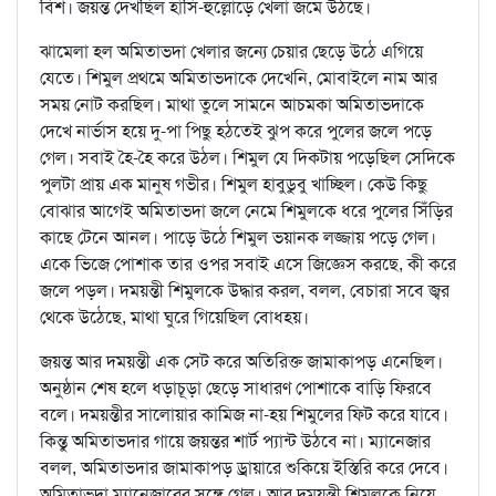
বিশ। জয়ন্ত দেখছিল হাসি-হুল্লোড়ে খেলা জমে উঠছে।
ঝামেলা হল অমিতাভদা খেলার জন্যে চেয়ার ছেড়ে উঠে এগিয়ে
যেতে। শিমুল প্রথমে অমিতাভদাকে দেখেনি, মোবাইলে নাম আর
সময় নোট করছিল। মাথা তুলে সামনে আচমকা অমিতাভদাকে
দেখে নার্ভাস হয়ে দু-পা পিছু হঠতেই ঝুপ করে পুলের জলে পড়ে
গেল। সবাই হৈ-হৈ করে উঠল। শিমুল যে দিকটায় পড়েছিল সেদিকে
পুলটা প্রায় এক মানুষ গভীর। শিমুল হাবুডুবু খাচ্ছিল। কেউ কিছু
বোঝার আগেই অমিতাভদা জলে নেমে শিমুলকে ধরে পুলের সিঁড়ির
কাছে টেনে আনল। পাড়ে উঠে শিমুল ভয়ানক লজ্জায় পড়ে গেল।
একে ভিজে পোশাক তার ওপর সবাই এসে জিজ্ঞেস করছে, কী করে
জলে পড়ল। দময়ন্তী শিমুলকে উদ্ধার করল, বলল, বেচারা সবে জ্বর
থেকে উঠেছে, মাথা ঘুরে গিয়েছিল বোধহয়।
জয়ন্ত আর দময়ন্তী এক সেট করে অতিরিক্ত জামাকাপড় এনেছিল।
অনুষ্ঠান শেষ হলে ধড়াচূড়া ছেড়ে সাধারণ পোশাকে বাড়ি ফিরবে
বলে। দময়ন্তীর সালোয়ার কামিজ না-হয় শিমুলের ফিট করে যাবে।
কিন্তু অমিতাভদার গায়ে জয়ন্তর শার্ট প্যান্ট উঠবে না। ম্যানেজার
বলল, অমিতাভদার জামাকাপড় ড্রায়ারে শুকিয়ে ইস্তিরি করে দেবে।
অমিতাভদা ম্যানেজারের সঙ্গে গেল। আর দময়ন্তী শিমুলকে নিয়ে