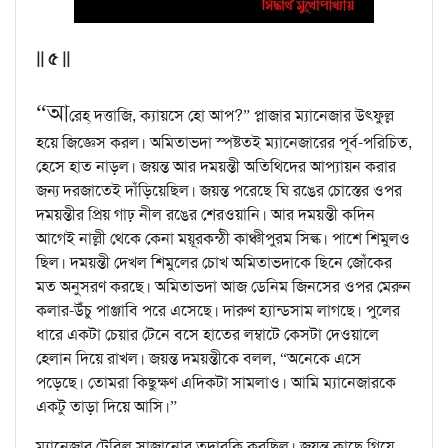
|| ৫ ||
“আ
রেহ্ দত্তাজি, ক্যায়সে হো আপ?” প্লাজার ম্যানেজার উৎফুল্ল
হয়ে জিজ্ঞেস করল। অমিতাভদা স্পষ্টতই ম্যানেজারের পূর্ব-পরিচিত,
হেসে হাত নাড়ল। জয়ন্ত আর দময়ন্তী অতিথিদের আপ্যায়ন করার
জন্য দরজাতেই দাঁড়িয়েছিল। জয়ন্ত পরেছে ঘি রঙের চোস্তের ওপর
দময়ন্তীর প্রিয় গাঢ় নীল রঙের শেরওয়ানি। আর দময়ন্তী কদিন
আগেই নাল্লী থেকে কেনা ময়ূরকন্ঠী কাঞ্চীপুরম সিল্ক। পাশে শিমুলও
ছিল। দময়ন্তী দেখল শিমুলের চোখ অমিতাভদাকে ছিনে জোঁকের
মত অনুসরণ করছে। অমিতাভদা আজ ডেনিম জিনসের ওপর মেরুন
কলার-উঁচু পাঞ্জাবি পরে এসেছে। দারুণ হ্যান্ডসাম লাগছে। পুলের
ধারে একটা চেয়ার টেনে বসে হাতের লম্বাটে কেসটা দেওয়ালে
হেলান দিয়ে রাখল। জয়ন্ত দময়ন্তীকে বলল, “অনেকে এসে
পড়েছে। তোমরা কিছুক্ষণ এদিকটা সামলাও। আমি ম্যানেজারকে
একটু তাড়া দিয়ে আসি।”
ম্যানেজার টেবিল সাজানোর তদারকি করছিল। জয়ন্ত কাছে গিয়ে