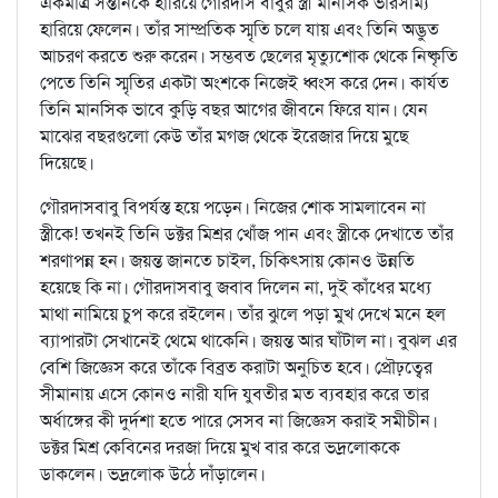
একমাত্র সন্তানকে হারিয়ে গৌরদাস বাবুর স্ত্রী মানসিক ভারসাম্য
হারিয়ে ফেলেন। তাঁর সাম্প্রতিক স্মৃতি চলে যায় এবং তিনি অদ্ভুত
আচরণ করতে শুরু করেন। সম্ভবত ছেলের মৃত্যুশোক থেকে নিষ্কৃতি
পেতে তিনি স্মৃতির একটা অংশকে নিজেই ধ্বংস করে দেন। কার্যত
তিনি মানসিক ভাবে কুড়ি বছর আগের জীবনে ফিরে যান। যেন
মাঝের বছরগুলো কেউ তাঁর মগজ থেকে ইরেজার দিয়ে মুছে
দিয়েছে।
গৌরদাসবাবু বিপর্যস্ত হয়ে পড়েন। নিজের শোক সামলাবেন না
স্ত্রীকে! তখনই তিনি ডক্টর মিশ্রর খোঁজ পান এবং স্ত্রীকে দেখাতে তাঁর
শরণাপন্ন হন। জয়ন্ত জানতে চাইল, চিকিৎসায় কোনও উন্নতি
হয়েছে কি না। গৌরদাসবাবু জবাব দিলেন না, দুই কাঁধের মধ্যে
মাথা নামিয়ে চুপ করে রইলেন। তাঁর ঝুলে পড়া মুখ দেখে মনে হল
ব্যাপারটা সেখানেই থেমে থাকেনি। জয়ন্ত আর ঘাঁটাল না। বুঝল এর
বেশি জিজ্ঞেস করে তাঁকে বিব্রত করাটা অনুচিত হবে। প্রৌঢ়ত্বের
সীমানায় এসে কোনও নারী যদি যুবতীর মত ব্যবহার করে তার
অর্ধাঙ্গের কী দুর্দশা হতে পারে সেসব না জিজ্ঞেস করাই সমীচীন।
ডক্টর মিশ্র কেবিনের দরজা দিয়ে মুখ বার করে ভদ্রলোককে
ডাকলেন। ভদ্রলোক উঠে দাঁড়ালেন।