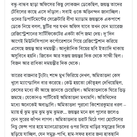
বন্ধু-বান্ধব ছাড়া অফিসের কিছু লোকজন ডেকেছিল, জয়ন্ত তাদের
টেবিলের কাছে এসে দাঁড়াল। সবাই ওকে অভিনন্দন জানাচ্ছিল।
ওদের ডিপার্টমেন্টের সেক্রেটারি বীণা ম্যাডাম জয়ন্তকে একপাশে
ডেকে নিয়ে বলল, ছুটির পর যখন অফিস যাবে তখন যেন ম্যারেজ
রেজিস্ট্রেশানের সার্টিফিকেটের একটা কপি জমা দেয়। দু’দিন
আগেই মিউনিসিপ্যাল কর্পোরেশানে গিয়ে রেজিস্ট্রেশান করিয়ে
এসেছে জয়ন্ত আর দময়ন্তী। আনুষ্ঠানিক বিয়ের ছবি ইত্যাদি থাকায়
অসুবিধে হয়নি। জিতেন আর সঞ্জয় জয়ন্তর দিক থেকে সাক্ষী ছিল।
বিজন আর রাধিকা দময়ন্তীর দিক থেকে।
তারের বাজনার টুংটাং শব্দে মুখ ফিরিয়ে দেখল, অমিতাভদা কেস
খুলে ম্যান্ডোলিন বার করেছে। কেউ হয়তো কৌতূহল দেখিয়েছিল,
কেসের মধ্যে কী আছে জানতে চেয়েছিল। অমিতাভদাকে ঘিরে ভিড়
জমছে। যেকোনও পার্টিতেই অমিতাভদা মধ্যমণি। অতিথিদের
মধ্যে অনেকেই অবাঙালি। অমিতাভদা পুরনো কিশোরকুমার ধরল –
ম্যায় হুঁ ঝুম ঝুম ঝুম ঝুম ঝুমরু... জয়ন্তর মনে হল পুলের জলেও
যেন সুরের কাঁপন লাগল। অমিতাভদার ভরাট মিঠে গলা হোটেলের
নিচু ফেন্স পার হয়ে ম্যানগ্রোভদের ওপর দিয়ে খাড়ির সমুদ্রের দিকে
ছড়িয়ে যাচ্ছিল, যেন সমুদ্র-পাখি, হাম-সফর হবার জন্য হাতছানি