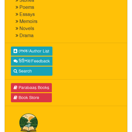
Stories
Poems
Essays
Memoirs
Novels
Drama
লেখক/Author List
চিঠিপত্র/Feedback
Search
Parabaas Books
Book Store