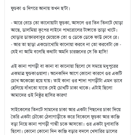
ফুচকা ও দিগরে আনায় তখন ছ'টা।
- আরে বেচে তো কানোয়াটা ফুচকা, আসলে ওর তিন তিনটে ঘোড়া
আছে, ডালমিয়া কূপের লাইনে পাথরোলের টাঙ্গাতে ভাড়া খাটে।
ঘোড়ার ডাক্তারবাবুর মেয়েকে তো ও ডেকে ডেকে ফাউ দেবে রে।
- আর তা ছাড়া একচোখোমি কানোয়া করবে না তো করবেটা কে -
যেই না আমি বলেছি কথাটা অমনি চারজনের সে কি হাসি!
এই কানা পাগড়ী বা কানা বা কানোয়া ছিলো সে সময়ে মধুপুরের
একমাত্র ফুচকাওয়ালা। অনেকদিন আগে কোনো কারণে ওর একটি
চোখ অকেজো হয়ে যায়। তাই কানা ওর শাদা পাগড়ীটা এমন ভাবে
হেলিয়ে বাঁধতো যাতে সেই চোখটি ঢাকা থাকে। এটাই ছিলো
আমাদের ওই নিষ্ঠুর হাসির কারণ!
সাইকেলের তিনটে সামনের চাকা আর একটা পিছনের চাকা দিয়ে
তৈরি একটা চৌকো ঠেলাগাড়ীতে করে বিকেলে ফুচকা আর কাঞ্জি
বড়া নিয়ে কানা পাগড়ী গান্ধী চকে আসতো। ওর একটা চূণাবাতি
ছিলো। কোনো কোনো দিন কাঞ্জি বড়ার বদলে খেসারির ডালের