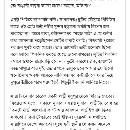
তো বাঙালী বাবুরা আরো জায়গা চাইবে, তাই না?
একটু পিছিয়ে ব্যাপারটা বলি। সাধারণতঃ ছুটির মৌসুমে গিরিডির
কাছে ওই ছোট্ট উশ্রী নদীর সুন্দর ছড়ানো ঝর্ণাটায় বিশেষ জল
থাকতো না। আরে বাবা, রবীন্দ্রনাথের "সহজ পাঠ"-এ যে ঝর্ণার
কথা আপনারা পড়েছিলেন সেটির কথাই বলছি। বিশ্বকর্মা পুজোর
পর জল খুবই কমে যেতো। তাও জায়গাটা ভারী মনোরম ছিলো
বলে লোকে পিকনিক করতে যেতে ভালোবাসতো। লুচির পিকনিক
- মানে ওখানে রান্নাবাড়ি হবে না - দুটো কারণে। এক, জায়গাটা
বড্ড পাথুরে আর দুই, রান্নার গন্ধে ভালুক চলে আসার ভয় ছিলো
শুনেছিলাম অবশ্য অনেকে নাকি গজাধর কন্ট্র্যাক্টরকে খবর দিয়ে
দুপুরে উশ্রীতে গরম গরম তৈরী খিচুড়ী ইত্যাদি আনিয়ে নিতো।
সারা দিনে বার চারেক একটা গাড়ী মধুপুর থেকে গিরিডি যেতো।
ফিরেও আসতো। সকালে দু'বার, সন্ধ্যায় দু'বার। গাড়ীটায় বোধ হয়
তিনটে থার্ড, আধখানা ফার্স্ট আর আধখানা গার্ড ইত্যাদি ডিব্বা
লাগতো । বিনা টেন্ডারের ছোট্ট ইঞ্জিন। দুয়েকটা মালগাড়িও
সারাদিনে যেতো আসতো। দুঃসাহসী স্থানীয় লোকজন অনেকে