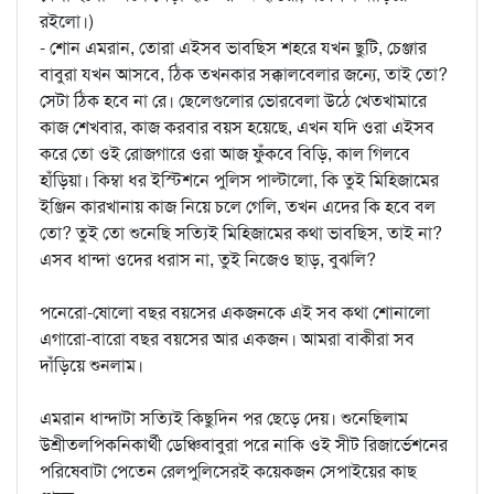
রইলো।)
- শোন এমরান, তোরা এইসব ভাবছিস শহরে যখন ছুটি, চেঞ্জার
বাবুরা যখন আসবে, ঠিক তখনকার সক্কালবেলার জন্যে, তাই তো?
সেটা ঠিক হবে না রে। ছেলেগুলোর ভোরবেলা উঠে খেতখামারে
কাজ শেখবার, কাজ করবার বয়স হয়েছে, এখন যদি ওরা এইসব
করে তো ওই রোজগারে ওরা আজ ফুঁকবে বিড়ি, কাল গিলবে
হাঁড়িয়া। কিম্বা ধর ইস্টিশনে পুলিস পাল্টালো, কি তুই মিহিজামের
ইঞ্জিন কারখানায় কাজ নিয়ে চলে গেলি, তখন এদের কি হবে বল
তো? তুই তো শুনেছি সত্যিই মিহিজামের কথা ভাবছিস, তাই না?
এসব ধান্দা ওদের ধরাস না, তুই নিজেও ছাড়, বুঝলি?
পনেরো-ষোলো বছর বয়সের একজনকে এই সব কথা শোনালো
এগারো-বারো বছর বয়সের আর একজন। আমরা বাকীরা সব
দাঁড়িয়ে শুনলাম।
এমরান ধান্দাটা সত্যিই কিছুদিন পর ছেড়ে দেয়। শুনেছিলাম
উশ্রীতলপিকনিকার্থী ডেঞ্চিবাবুরা পরে নাকি ওই সীট রিজার্ভেশনের
পরিষেবাটা পেতেন রেলপুলিসেরই কয়েকজন সেপাইয়ের কাছ