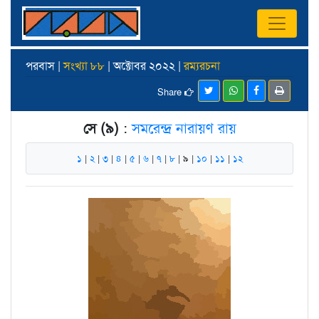
পরবাস |
সংখ্যা ৮৮
| অক্টোবর ২০২২ |
রম্যরচনা
Share
সে (৯)
:
সমরেন্দ্র নারায়ণ রায়
১
|
২
|
৩
|
৪
|
৫
|
৬
|
৭
|
৮
| ৯ |
১০
|
১১
|
১২