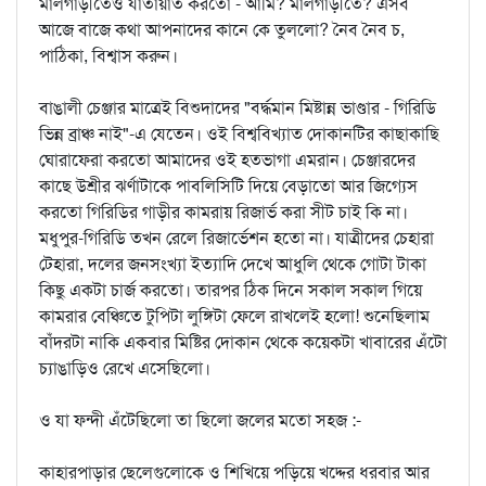
মালগাড়ীতেও যাতায়াত করতো - আমি? মালগাড়ীতে? এসব
আজে বাজে কথা আপনাদের কানে কে তুললো? নৈব নৈব চ,
পাঠিকা, বিশ্বাস করুন।
বাঙালী চেঞ্জার মাত্রেই বিশুদাদের "বর্দ্ধমান মিষ্টান্ন ভাণ্ডার - গিরিডি
ভিন্ন ব্রাঞ্চ নাই"-এ যেতেন। ওই বিশ্ববিখ্যাত দোকানটির কাছাকাছি
ঘোরাফেরা করতো আমাদের ওই হতভাগা এমরান। চেঞ্জারদের
কাছে উশ্রীর ঝর্ণাটাকে পাবলিসিটি দিয়ে বেড়াতো আর জিগ্যেস
করতো গিরিডির গাড়ীর কামরায় রিজার্ভ করা সীট চাই কি না।
মধুপুর-গিরিডি তখন রেলে রিজার্ভেশন হতো না। যাত্রীদের চেহারা
টেহারা, দলের জনসংখ্যা ইত্যাদি দেখে আধুলি থেকে গোটা টাকা
কিছু একটা চার্জ করতো। তারপর ঠিক দিনে সকাল সকাল গিয়ে
কামরার বেঞ্চিতে টুপিটা লুঙ্গিটা ফেলে রাখলেই হলো! শুনেছিলাম
বাঁদরটা নাকি একবার মিষ্টির দোকান থেকে কয়েকটা খাবারের এঁটো
চ্যাঙাড়িও রেখে এসেছিলো।
ও যা ফন্দী এঁটেছিলো তা ছিলো জলের মতো সহজ :-
কাহারপাড়ার ছেলেগুলোকে ও শিখিয়ে পড়িয়ে খদ্দের ধরবার আর