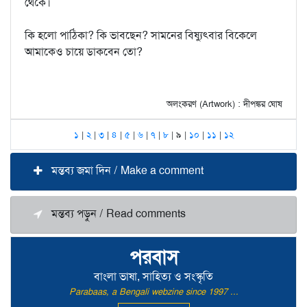
থেকে।
কি হলো পাঠিকা? কি ভাবছেন? সামনের বিষ্যুৎবার বিকেলে
আমাকেও চায়ে ডাকবেন তো?
অলংকরণ (Artwork) : দীপঙ্কর ঘোষ
১
|
২
|
৩
|
৪
|
৫
|
৬
|
৭
|
৮
| ৯ |
১০
|
১১
|
১২
মন্তব্য জমা দিন / Make a comment
মন্তব্য পড়ুন / Read comments
পরবাস
বাংলা ভাষা, সাহিত্য ও সংস্কৃতি
Parabaas, a Bengali webzine since 1997 ...