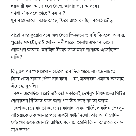
দরকারী কথা আছে বলে গেছে, আবার পরে আসবে।
গণশা - কি বলে গেছে? বল না?
খুব ব্যস্ত ভাবে - কাজ আছে, ফিরে এসে বলছি - বলেই দৌড়।
বারো নম্বর কুয়োয় বসে জল খেয়ে তিনজনে ভাবছি কি হলো আবার,
পুজোর সময়টা, এই সেদিন নদীপারের মেলায় এমরান ভালো
রোজগার করেছে, মসজিদ টীমের সঙ্গে ম্যাচ লাগাতে এসেছিলো
নাকি?
কিছুক্ষণ পর "গঙ্গাপ্রসাদ হাউস"-এর দিক থেকে নাচতে নাচতে
ফিরে এসে চারটে পেঁড়া বার করে - - না, মতলবটা এমরান ভালোই
এঁটেছে, বুঝলি।
- কখন এসেছিলো রে? এই তো সকালেই দেখলুম বিশুদাদের মিষ্টির
দোকানের সিঁড়িতে বসে কানা পাগড়ীর সঙ্গে ঝগড়া করছে।
- বেশ করেছে ঝগড়া করেছে। কানাটা এমন পাজী, একদিন দেখলুম
সান্তিয়াকে এক আনার পরে একটা ফাউ দিলো, আর আমি যেদিন
ফাউয়ের জন্যে দোনাটা এগিয়ে ধরলাম অমনি কি না আমাকে বললে
যাও ভাগো।