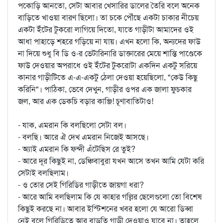
পকোড়ি আনতো, সেটা আবার খেসারির ডালের তৈরি বলে অনেক
বাড়িতে খাওয়া বারণ ছিলো। তা চকে পৌঁছে একটা চাকার নীচেয়
একটা ইঁটের টুকরো লাগিয়ে দিতো, যাতে গাড়ীটা আমাদের ওই
আধা পাহাড়ে শহরে গড়িয়ে না যায়। এখন হলো কি, অন্যদের ফাউ
না দিয়ে শুধু বি ডি ও-র ভেটারিনারি ডাক্তারের মেয়ে শান্তি পাণ্ডেকে
ফাউ দেওয়ার অপরাধে ওই ইঁটের টুকরোটা একদিন একটু সরিয়ে
কানার গাড়ীটিতে এ-এ-একটু ঠেলা দেওয়া হয়েছিলো, "কেউ কিছু
করিনি"। পাঠিকা, ভেবে দেখুন, গাড়ীর ওপর এক জালা ফুচকার
জল, আর এক ডেকচি বড়ার কাঞ্জি! চূণাবাতিটাও!
- যাক, এমরান কি বলছিলো সেটা বল।
- বলছি। আরে ঐ দেখ এমরান নিজেই আসছে।
- অ্যাই এমরান কি ফন্দী এঁটেছিস রে তুই?
- আরে দূর কিছুই না, ডেঞ্চিবাবুরা যখন আসে তখন আমি যেটা করি
সেটাই বলছিলাম।
- ও তোর সেই গিরিডির গাড়ীতে জায়গা ধরা?
- আরে আমি বলছিলাম কি যে কাহার গল্লির ছেলেগুলো তো বিশেষ
কিছুই করছে না। আবার ইস্টিশনের খবর হলো যে আরো ডিব্বা
নেই বলে গিরিডিতে আর বাড়তি গাড়ী দেওয়াও যাবে না। তাহলে