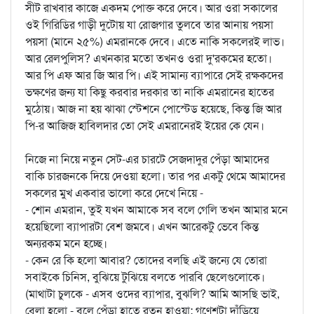
সীট রাখবার কাজে একদম পোক্ত করে দেবে। আর ওরা সকালের
ওই গিরিডির গাড়ী দুটোয় যা রোজগার তুলবে তার আনায় পয়সা
পয়সা (মানে ২৫%) এমরানকে দেবে। এতে নাকি সকলেরই লাভ।
আর রেলপুলিস? এখনকার মতো তখনও ওরা দু'রকমের হতো।
আর পি এফ আর জি আর পি। এই সামান্য ব্যাপারে সেই রক্ষকদের
ভক্ষণের জন্য যা কিছু করবার দরকার তা নাকি এমরানের হাতের
মুঠোয়। আজ না হয় ঝাঝা স্টেশনে পোস্টেড হয়েছে, কিন্ত জি আর
পি-র আজিজ হাবিলদার তো সেই এমরানেরই ইয়ের কে যেন।
নিজে না নিয়ে নতুন সেট-এর চারটে সেজদাদুর পেঁড়া আমাদের
বাকি চারজনকে দিয়ে দেওয়া হলো। তার পর একটু থেমে আমাদের
সকলের মুখ একবার ভালো করে দেখে নিয়ে -
- শোন এমরান, তুই যখন আমাকে সব বলে গেলি তখন আমার মনে
হয়েছিলো ব্যাপারটা বেশ জমবে। এখন আরেকটু ভেবে কিন্ত
অন্যরকম মনে হচ্ছে।
- কেন রে কি হলো আবার? তোদের বলছি এই জন্যে যে তোরা
সবাইকে চিনিস, বুঝিয়ে টুঝিয়ে বলতে পারবি ছেলেগুলোকে।
(মাথাটা চুলকে - এসব ওদের ব্যাপার, বুঝলি? আমি আসছি ভাই,
বেলা হলো - বলে পেঁড়া হাতে রতন হাওয়া; গণেশটা দাঁড়িয়ে