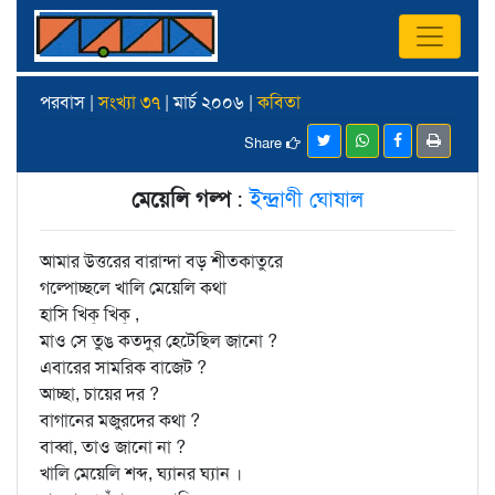
পরবাস |
সংখ্যা ৩৭
| মার্চ ২০০৬ |
কবিতা
Share
মেয়েলি গল্প
:
ইন্দ্রাণী ঘোষাল
আমার উত্তরের বারান্দা বড় শীতকাতুরে
গল্পোচ্ছলে খালি মেয়েলি কথা
হাসি খিক্‌ খিক্‌ ,
মাও সে তুঙ কতদুর হেটেছিল জানো ?
এবারের সামরিক বাজেট ?
আচ্ছা, চায়ের দর ?
বাগানের মজুরদের কথা ?
বাব্বা, তাও জানো না ?
খালি মেয়েলি শব্দ, ঘ্যানর ঘ্যান ।