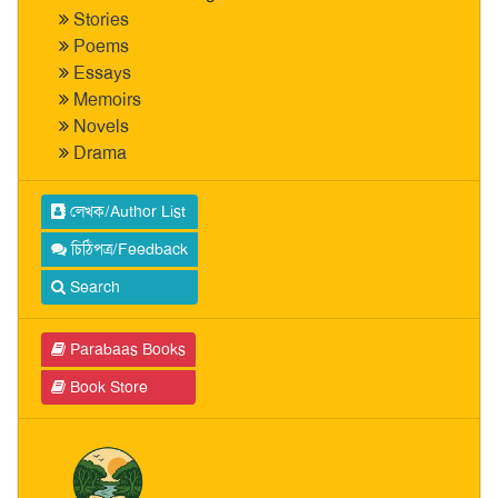
Stories
Poems
Essays
Memoirs
Novels
Drama
লেখক/Author List
চিঠিপত্র/Feedback
Search
Parabaas Books
Book Store