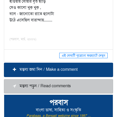
হাওয়ায় ধোঁয়ার বৃত্ত ছাড়ি
সেও কালো খুক্‌ খুক্‌ ,
বলে - জানোতো রাতে হুলোটা
উঠে এসেছিল বারান্দায়........
(পরবাস, মার্চ, ২০০৬)
এই লেখাটি পুরোনো ফরম্যাটে দেখুন
মন্তব্য জমা দিন / Make a comment
মন্তব্য পড়ুন / Read comments
পরবাস
বাংলা ভাষা, সাহিত্য ও সংস্কৃতি
Parabaas, a Bengali webzine since 1997 ...