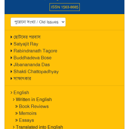
ISSN 1563-8685
ছোটদের পরবাস
Satyajit Ray
Rabindranath Tagore
Buddhadeva Bose
Jibanananda Das
Shakti Chattopadhyay
সাক্ষাৎকার
English
Written in English
Book Reviews
Memoirs
Essays
Translated into English