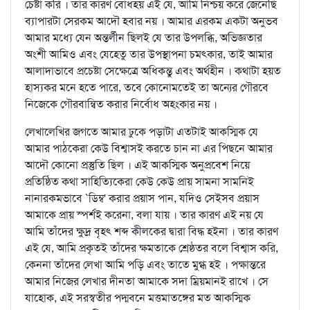
চেষ্টা করি । তার কারণ বোধহয় এই যে, আমি নিশ্চয় করে জেনেছি
ব্যাপারটা সেরকম আদৌ হবার নয় । আমার এরকম একটা অনুভব
আমার মধ্যে যেন অন্তর্লীন ছিলই যে তার উপলব্ধি, অভিজ্ঞতার
অংশী আমিও এবং যেহেতু তার উপস্থাপনা চমত্কার, তাই আমার
আলাদাভাবে প্রচেষ্টা সেক্ষেত্রে অধিকন্তু এবং অর্থহীন । কথাটা হয়ত
হাস্যকর মনে হতে পারে, তবে কোনোমতেই তা অন্যের গৌরবে
নিজেকে গৌরবান্বিত করার নির্বোধ অহংকার নয় ।
লেখালেখির জগতে আমার ঢুকে পড়াটা এতটাই আকস্মিক যে
আমার পাঠকেরা কেউ বিশ্বাসই করতে চান না এর পিছনে আমার
আদৌ কোনো প্রস্তুতি ছিল । এই আকস্মিক অনুপ্রবেশ নিয়ে
প্রতিষ্ঠিত কথা সাহিত্যিকেরা কেউ কেউ প্রায় সামনা সামনিই
নানারকমভাবে `ডিম্ব' করার প্রয়াস পান, যদিও সেইসব প্রয়াস
আমাকে প্রায় স্পর্শই করেনা, বলা যায় । তার কারণ এই নয় যে
আমি তাঁদের ক্ষুদ্র বৃহৎ শব্দ কীলকের দ্বারা বিদ্ধ হইনা । তার কারণ
এই যে, আমি প্রকৃতই তাঁদের ক্ষমতাকে শ্রেষ্ঠতর বলে বিশ্বাস করি,
কেননা তাঁদের লেখা আমি পড়ি এবং তাতে মুগ্ধ হই । পক্ষান্তরে
আমার নিজের লেখার দীনতা আমাকে সদা ম্রিয়মানই রাখে । সে
যাহোক, এই সরস্বতীর পদ্মবনে মত্তমাতঙ্গের মত আকস্মিক