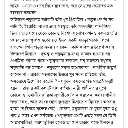
লাইন এখানে ওখানে লিখে রাখতেন, পরে সেগুলো প্রয়োজন মত
ব্যবহার করতেন ।
অভিজ্ঞান শকুন্তলম নাটকটি তাঁর খুব প্রিয় ছিল । বস্তুত ধ্রুপদী সব
নাটকই, ইংরাজি, বাংলা এবং সংস্কৃত, তাঁর আদরণীয় পাঠ-বিষয়
ছিল । তার মধ্যে থেকে কোনও বিশেষ সংলাপ কখনও কখনও তাঁর
পদ্যরচনায় স্ফূলিঙ্গ হতো । সেইসব একটা খসড়া খাতায় লিখে
রাখতেন তিনি পড়ার সময় । এরকম একটি কবিতার উল্লেখ করছি
উদাহরণ হিসাবে । দুষ্মন্ত ও শকুন্তলার মধ্যে সাক্ষাৎ হওয়ার পর
প্রাথমিক পর্যায়ে, রাজা শকুন্তলাকে বলছেন, ননূ কমলস্য মধুকর:
সন্তুষ্যতি গন্ধ মাত্রেণ । শকুন্তলা সরলা আশ্রমবালা । নাগরিক চাতুর্য
জানেন না । রাজার সংলাপের উত্তরে খুব সরল প্রতিপ্রশ্ন তাঁর,
অসন্তোষে ঊণে কিং করেদি ? - মধুকর কমলের গন্ধ মাত্রেই সন্তুষ্ট
হয়না । রাজার এই কথাটি যদি বর্তমান নারী স্বাধীনতার যুগে
কোনো স্বাভিমানী নাগরিকা সুন্দরীকে তিনি করতেন, অথবা গ্রামীণ
ললনাকেও, তবে তা যে যৌন কুপ্রস্তাব হিসাবে শাস্তিযোগ্য অপরাধ
হতো সে বিষয়ে সন্দেহ নেই । কেননা, মধুকরেরা যে ফুলে ফুলে মধু
খায় এ সত্য এখন সর্বজ্ঞাত । শকুন্তলার প্রশ্নটি এতই সরল যে তিনি
আশ্রমপালিতা, অরণ্যদুহিতা হলেও তা যেন রাজার পক্ষে মিলনের