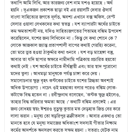
তথাপি আমি লিখি, আর তারজন্য বেশ নাম যশও হয়েছে । অর্থ
হয়নি । দুএকজন প্রকাশক ছাড়া বই এর রয়ালটি দেবার ঔদার্য
বাংলা সাহিত্যের জগতে দূর্লভ, অবশ্য এখানে বক্স অফিস, বেস্ট
সেলার ওয়ালা লেখকদের কথা স্বতন্ত্র । যশ ব্যাপারটা অর্থের চাইতে
কম ক্ষমতাশালী নয়, যদিও সাহিত্যজগতের পিতামহ বঙ্কিম উপদেশ
করেছিলেন, যশের জন্য লিখিবেন না । কিন্তু সে কথা শোনে কে ?
লোকে আজকাল জ্যান্ত প্রতাপশালী বাপের কথাই গেরহ্যি করেনা,
তো মরে ভূত হওয়া ঠাকুর্দ্দার কথা শুনবে । যশ বড় মাহেঙ্গা বস্তু,
আবার তা যদি ছাপার অক্ষরে নামীদামি পত্রিকায় প্রচারিত হয়তো
কথাই নেই । যশ অর্থের চাইতে দীর্ঘস্থায়ী এবং তার স্বাদ পুরোনো
মদের তুল্য । আধমড়া মানুষকে পর্যন্ত চাঙ্গা করে দেয় ।
সমালোচনার ক্ষুদ্র বৃহৎ কন্টকের চাইতে যশের স্নিগ্ধতা অবশ্যই
অধিক উপভোগ্য । নচেৎ ওই মহদ্বাক্য বলার পরেও বঙ্কিম লোক-
কটাক্ষে বিদ্ধ হতেন না । রবীন্দ্রনাথ বলেছেন, `কন্টক ক্ষুদ্র হইলেও,
তাহার বিদ্ধ করিবার ক্ষমতা আছে ।' কথাটি বঙ্কিম প্রসঙ্গেই । এর
জন্য বোধহয় স্বয়ং ঈশ্বরও বুভুক্ষু কুত্তার মত দেড়হাত জিভ বের করে
লালা ঝরান । মনুষ্য তো ষড়রিপুর ত্রক্রীতদাস । আবার একথাও তো
মানতে হবে যে মনুষ্য সমাজের অধিকাংশ সদস্যই গীতার নিষ্কাম
কর্মের আদর্শকে অনুসরণ করতে সক্ষম হয়না । সুতরাং যেটুকু নাম