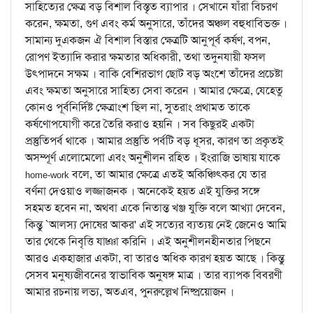
সাহিত্যের ক্ষেত্র বড় বিশাল বিস্তৃত ব্যাপার । সেখানে যাঁরা বিচরণ
করেন, ক্ষমতা, গুণ এবং কর্ম অনুসারে, তাঁদের অঞ্চল বহুধাবিভক্ত ।
সামান্য দুএকজন ঐ বিশাল বিস্তার ক্ষেত্রটি আনুপূর্ব কর্ষণ, বপন,
রোপণ ইত্যাদি করার ক্ষমতার অধিকারী, তথা তদুনযায়ী ফসল
উত্পাদনে সক্ষম । বাকি বেশিরভাগ ছোট বড় অংশে তাঁদের প্রচেষ্টা
এবং ক্ষমতা অনুসারে সাহিত্য সেবা করেন । আমার ক্ষেত্রে, যেহেতু
কোনও পূর্বনির্দিষ্ট ক্ষেত্রাংশ ছিল না, সুতরাং প্রথামত তাকে
কর্ষণোপযোগী করে তৈরি করাও হয়নি । সব কিছুরই একটা
প্রস্তুতিপর্ব থাকে । আমার প্রস্তুতি পর্বটি বড় ধূসর, কারণ তা প্রকৃতই
অসম্পূর্ণ এলোমেলো এবং অনুশীলন রহিত । ইংরাজি ভাষায় যাকে
বলে, তা আমার ক্ষেত্রে এতই অকিঞ্চিত্কর যে তার
home-work
বর্ণনা দেওয়াও লজ্জাজনক । অনেকেই হয়ত এই যুক্তির সঙ্গে
সহমত হবেন না, অথবা একে নিতান্ত খঞ্জ যুক্তি বলে আখ্যা দেবেন,
কিন্তু `আলস্য দোষের আকর' এই সত্যের ব্যত্যয় নেই জেনেও আমি
তার থেকে নিবৃত্তি যাচ্ঞা করিনি । এই অনুশীলনহীনতার পিছনে
আরও একহাজার একটা, বা তারও অধিক কারণ হয়ত আছে । কিন্তু
সেসব মনুষ্যজীবনের স্বাভাবিক অনুষঙ্গ মাত্র । তার ব্যাপক বিবরণী
আমার রচনায় লভ্য, অতএব, পুনরুল্লেখ নিষ্প্রয়োজন ।