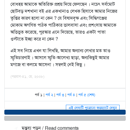
বোধহয় আমাকে অতিরিক্ত প্রশ্রয় দিয়ে ফেলছেন । নচেৎ সর্বমোট
ছোটবড় দশখানা বই এর একখানাও লেখক হিসাবে আমার নিজের
তৃপ্তির কারণ হলো না কেন ? যে বিষাদবৃক্ষ এবং সিদ্ধিগঞ্জের
মোকাম অগণিত পাঠক পাঠিকার ভালবাসা এবং প্রশংসায় আমাকে
অভিভূত করেছে, পুরস্কার এনে দিয়েছে, তারও একটা পাতা
ওল্টাতে ইচ্ছা করে না কেন ?
এই সব নিয়ে এখন যা লিখছি, আমার অন্যান্য লেখার মত তাও
স্মৃতিচারণাই । আসলে স্মৃতি-আলেখ্য ছাড়া, অন্যকিছুই আমার
মগজে বা কলমে আসেনা । সম্বলই নেই কিছু ।
(পরবাস-৪১, মে, ২০০৮)
পর্ব ১ |
পর্ব ২
|
পর্ব ৩
|
পর্ব ৪
|
পর্ব ৫ (শেষ)
এই লেখাটি পুরোনো ফরম্যাটে দেখুন
মন্তব্য জমা দিন / Make a comment
মন্তব্য পড়ুন / Read comments