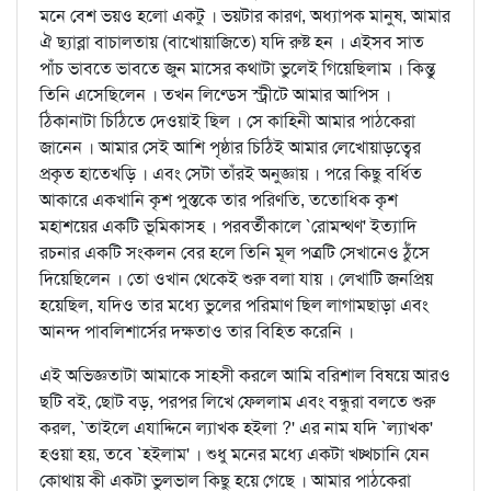
মনে বেশ ভয়ও হলো একটু । ভয়টার কারণ, অধ্যাপক মানুষ, আমার
ঐ ছ্যাব্লা বাচালতায় (বাখোয়াজিতে) যদি রুষ্ট হন । এইসব সাত
পাঁচ ভাবতে ভাবতে জুন মাসের কথাটা ভুলেই গিয়েছিলাম । কিন্তু
তিনি এসেছিলেন । তখন লিণ্ড্সে স্ট্রীটে আমার আপিস ।
ঠিকানাটা চিঠিতে দেওয়াই ছিল । সে কাহিনী আমার পাঠকেরা
জানেন । আমার সেই আশি পৃষ্ঠার চিঠিই আমার লেখোয়াড়ত্বের
প্রকৃত হাতেখড়ি । এবং সেটা তাঁরই অনুজ্ঞায় । পরে কিছু বর্ধিত
আকারে একখানি কৃশ পুস্তকে তার পরিণতি, ততোধিক কৃশ
মহাশয়ের একটি ভূমিকাসহ । পরবর্তীকালে `রোমন্থণ' ইত্যাদি
রচনার একটি সংকলন বের হলে তিনি মূল পত্রটি সেখানেও ঠুঁসে
দিয়েছিলেন । তো ওখান থেকেই শুরু বলা যায় । লেখাটি জনপ্রিয়
হয়েছিল, যদিও তার মধ্যে ভুলের পরিমাণ ছিল লাগামছাড়া এবং
আনন্দ পাবলিশার্সের দক্ষতাও তার বিহিত করেনি ।
এই অভিজ্ঞতাটা আমাকে সাহসী করলে আমি বরিশাল বিষয়ে আরও
ছটি বই, ছোট বড়, পরপর লিখে ফেললাম এবং বন্ধুরা বলতে শুরু
করল, `তাইলে এযাদ্দিনে ল্যাখক হইলা ?' এর নাম যদি `ল্যাখক'
হওয়া হয়, তবে `হইলাম' । শুধু মনের মধ্যে একটা খচ্খচানি যেন
কোথায় কী একটা ভুলভাল কিছু হয়ে গেছে । আমার পাঠকেরা