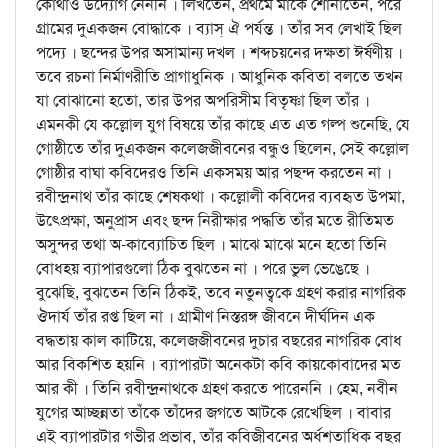
কোথাও উদ্যোগ নেননি । লিখতেন, প্রথমে মাকে শোনাতেন, পরে
গ্রামের দুএকজন বোদ্ধাকে । ব্যাস্‌ ঐ পর্যন্ত । তাঁর সব লেখাই ছিল
পদ্যে । ছন্দের উপর অসামান্য দখল । শব্দচয়নের দক্ষতা ঈর্ষণীয় ।
তবে রচনা নির্মাণরীতি প্রাগাধুনিক । আধুনিক কবিতা বলতে তখন
যা বোঝানো হতো, তার উপর অপরিসীম বিতৃষ্ণা ছিল তাঁর ।
এমনকী যে কল্লোল যুগ বিষয়ে তাঁর কাছে এত এত গল্প শুনেছি, যে
গোষ্ঠীতে তাঁর দুএকজন কলেজজীবনের বন্ধুও ছিলেন, সেই কল্লোল
গোষ্ঠীর বাঘা কবিদেরও তিনি একসময় আর পছন্দ করতেন না ।
রবীন্দ্রনাথ তাঁর কাছে শেষকথা । কল্লোলী কবিদের ব্যবহৃত উপমা,
উত্প্রেক্ষা, অনুপ্রাস এবং ছন্দ নিরীক্ষার পদ্ধতি তাঁর মতে রীতিমত
অসুন্দর তথা অ-কাব্যোচিত ছিল । মাঝে মাঝে মনে হতো তিনি
বোধহয় ব্যাপারগুলো ঠিক বুঝতেন না । পরে ভুল ভেঙেছে ।
বুঝেছি, বুঝতেন তিনি ঠিকই, তবে নতুনত্বকে গ্রহণ করার নাগরিক
ঔদার্য তাঁর রপ্ত ছিল না । গ্রামীণ নিস্তরঙ্গ জীবনে দীর্ঘদিন এক
বদ্ধতায় কাল কাটিয়ে, কলেজজীবনের দুচার বছরের নাগরিক বোধ
আর বিকশিত হয়নি । ব্যাপারটা অনেকটা কবি কায়কোবাদের মত
আর কী । তিনি রবীন্দ্রনাথকে গ্রহণ করতে পারেননি । হেম, নবীন
যুগের আচ্ছন্নতা তাঁকে তাঁদের জগতে আটকে রেখেছিল । বাবার
এই ব্যাপারটার গভীর প্রভাব, তাঁর কবিজীবনের অর্ধশতাধিক বছর