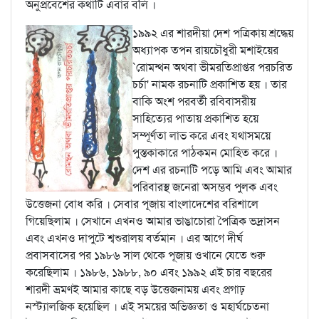
অনুপ্রবেশের কথাটি এবার বলি ।
১৯৯২ এর শারদীয়া দেশ পত্রিকায় শ্রদ্ধেয়
অধ্যাপক তপন রায়চৌধুরী মশাইয়ের
`রোমন্থন অথবা ভীমরতিপ্রাপ্তর পরচরিত
চর্চা' নামক রচনাটি প্রকাশিত হয় । তার
বাকি অংশ পরবর্তী রবিবাসরীয়
সাহিত্যের পাতায় প্রকাশিত হয়ে
সম্পূর্ণতা লাভ করে এবং যথাসময়ে
পুস্তকাকারে পাঠকমন মোহিত করে ।
দেশ এর রচনাটি পড়ে আমি এবং আমার
পরিবারস্থ জনেরা অসম্ভব পুলক এবং
উত্তেজনা বোধ করি । সেবার পূজায় বাংলাদেশের বরিশালে
গিয়েছিলাম । সেখানে এখনও আমার ভাঙাচোরা পৈত্রিক ভদ্রাসন
এবং এখনও দাপুটে শ্বশুরালয় বর্তমান । এর আগে দীর্ঘ
প্রবাসবাসের পর ১৯৮৬ সাল থেকে পূজায় ওখানে যেতে শুরু
করেছিলাম । ১৯৮৬, ১৯৮৮, ৯০ এবং ১৯৯২ এই চার বছরের
শারদী ভ্রমণই আমার কাছে বড় উত্তেজনাময় এবং প্রগাঢ়
নস্ট্যালজিক হয়েছিল । এই সময়ের অভিজ্ঞতা ও মহার্ঘচেতনা