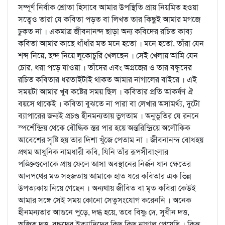
সম্পূর্ণ নির্বাক শ্রোতা হিসাবে আমার উপস্থিতি প্রায় নিয়মিত হওয়া
সত্বেও তারা যে কবিতা পড়ত বা লিখত তার কিছুই আমার মগজে
ঢুকত না । একমাত্র জীবনানন্দ ছাড়া অন্য কবিদের রচিত কাব্য
কবিতা আমার কাছে ধাঁধাঁর মত মনে হতো । মনে হতো, তাঁরা যেন
শব্দ নিয়ে, ছন্দ নিয়ে লুকোচুরি খেলছেন । সেই খেলায় আমি যেন
চোর, ধরা পড়ে যাওয়া । তাঁদের এবং অগ্রজের ও তার বন্ধুদের
রচিত কবিতার ধরতাইটাই থাকত আমার নাগালের বাইরে । এই
সময়টা আমার খুব কষ্টের সময় ছিল । কবিতার প্রতি আকর্ষণ ঐ
বয়সে থাকেই । কবিতা বুঝতে না পারা বা লেখার অসামর্থ্য, দুটো
ব্যাপারের জন্যই প্রচণ্ড হীনমন্যতায় ভুগতাম । অনুভূতির যে রননে
স্পর্শেন্দ্রিয় থেকে বৌদ্ধিক স্তর পার হয়ে অন্তরিন্দ্রিয়ে অলৌকিক
আবেশের সৃষ্টি হয় তার দিশা খুঁজে পেতাম না । জীবনানন্দ বোধহয়
প্রথম আধুনিক নামধারী কবি, যিনি তাঁর রূপসীবাংলার
পঙ্ক্তিগুলোকে প্রায় ফেলে আসা অবস্থানের নির্জন ধান ক্ষেতের
আলপথের মত সহজতায় আমাকে হাত ধরে কবিতার এক ভিন্ন
উপত্যকায় নিয়ে গেছেন । অন্যথায় জীবিত বা মৃত কবিরা কেউই
আমার সঙ্গে সেই সময় কোনো সেতুসংযোগ করেননি । অনেক
হীনমন্যতার আগুনে পুড়ে, দগ্ধ হয়ে, তবে বিষ্ণু দে, সুধীন দত্ত,
অজিত দত্ত, বুদ্ধদেব ইত্যাদিদের কিছু কিছু নাগাল পেয়েছি । কিন্তু