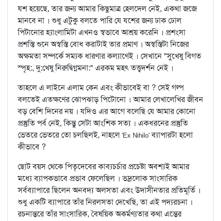
যশ হয়েছে, তার জন্য আমার কিছুমাত্র হেলদেল নেই, একথা জজে
মানবে না । শুধু এটুকু বলতে পারি যে যশের জন্য ঢাক ঢোল
পিটানোর হ্যাংলামিটা এখনও স্বভাবে আশ্রয় করেনি । প্রশংসা
প্রশস্তি শুনে অস্বস্তি বোধ করাটাই তার প্রমাণ । অস্বস্তিটা নিজের
অক্ষমতা সম্পর্কে সম্যক ধারণার কল্যাণেই । সেখানে "সুখেষু বিগত
স্পৃহ:, দু:খেষু নিরুদ্বিগ্নমনা:" এরকম মহৎ তত্ত্বদর্শন নেই ।
তাহলে এ লাইনে এলাম কেন এবং কীভাবেই বা ? সেই গল্প
বলতেই এতক্ষণের ঝোপঝাড় পিটোনো । আমার লেখালেখির জীবন
বড় বেশি দিনের নয় । যদিও এর আগে বলেছি যে আমার কোনো
প্রস্তুতি পর্ব নেই, কিন্তু সেটা আংশিক সত্য । একধরনের প্রস্তুতি
ভেতরে ভেতরে তো চলছিলই, নাহলে
ব্যাপারটা হলো
'Ex Nihilo'
কীভাবে ?
ছোট বয়স থেকে পিতৃদেবের কাব্যচর্চার প্রচেষ্টা অবশ্যই আমার
মধ্যে ব্যাপকভাবে প্রভাব ফেলেছিল । ভদ্রলোক সাংসারিক
সর্বব্যাপারে ছিলেন অনবদ্য অলসতা এবং উদাসীনতার প্রতিমূর্তি ।
শুধু একটি ব্যাপারে তাঁর নিরলসতা দেখেছি, তা এই পদ্যরচনা ।
রচনান্তরে তাঁর সাংসারিক, বৈষয়িক অকর্মণ্যতার কথা এন্তের