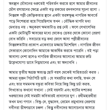
অবস্থান যৌবনের শুরুতেই পরিবর্তন করতে হলে আমার জীবনের
মৌল রসায়নের ক্ষেত্রে একটা বড় রকমের রদবদলের সূচনা হলো ।
নিস্তরঙ্গ পল্লী-কেন্দ্রিকতার স্থানে একটা তরঙ্গক্ষুব্ধ নাগরিক আবর্তে
পড়ে দিশেহারা হয়ে গিয়েছিলাম তখন । বৌদ্ধিক মাপটা মধ্য
মেধারও নয় । অনুকরণ ক্ষমতাটাও রপ্ত নেই । ফলে লেখালেখির
একটা মোটামুটি আবহের মধ্যে থেকেও ভেতর থেকে কোনো প্রেরণা
বোধ করিনি । সবচেয়ে বড় কথা ফেলে আসা পল্লীজীবনের
নিস্তরঙ্গতাটার প্রকোপ একেবারে মজ্জায় মিশেছিল । নাগরিক জীবন
সেকারণে কোনোদিন আমাকে আকর্ষিত করতে পারেনি । বই পড়া
আবাল্য নেশা হলেও নাগরিক জীবনের আলেখ্যে আমার রুচি
উল্লেখযোগ্য ভাবে নিম্নমানের এবং তা অদ্যাবধি ।
আমার তৃতীয় অগ্রজ অত্যন্ত ছোট বয়স থেকেই সাহিত্যচর্চা করত ।
আমরা দুজন পিঠাপিঠি ভাই । যে সময়টার কথা বলছি, তখন সে
এবং তার সমমনস্ক বন্ধুরা কবিতা নিয়ে কিছু কিছু চর্চা করত,
লিখতোও কখনো সখনো । সেই বয়সটা এবং ষাটের দশকের
শুরুয়াতের সেই সময়টা কবিতারই প্রাবল্যের যুগ । রথীমহারথীরা
তখন মধ্য গগনে । বিষ্ণু দে, বুদ্ধদেব, প্রেমেন প্রমুখদের প্রেরণায়
নবীনরা ভীষণভাবে চঞ্চল । কিন্তু নবীনদের আলোচনার আসরে