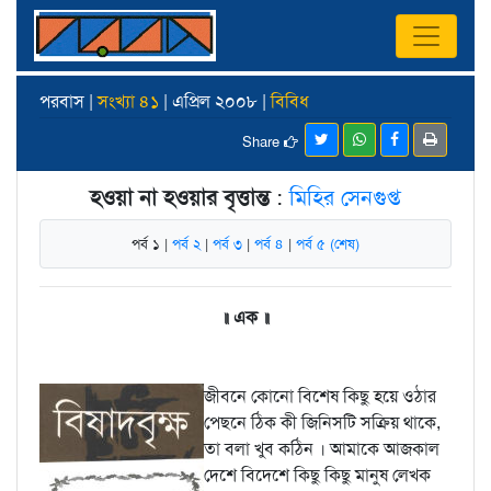
পরবাস |
সংখ্যা ৪১
| এপ্রিল ২০০৮ |
বিবিধ
Share
হওয়া না হওয়ার বৃত্তান্ত
:
মিহির সেনগুপ্ত
পর্ব ১ |
পর্ব ২
|
পর্ব ৩
|
পর্ব ৪
|
পর্ব ৫ (শেষ)
॥ এক ॥
জীবনে কোনো বিশেষ কিছু হয়ে ওঠার
পেছনে ঠিক কী জিনিসটি সক্রিয় থাকে,
তা বলা খুব কঠিন । আমাকে আজকাল
দেশে বিদেশে কিছু কিছু মানুষ লেখক