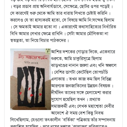
। বড়র প্রভাব প্রায় অনিবার্যভাবে, সেক্ষেত্রে, ছোটর ওপর পড়েই ।
সে কারণেই শুরু থেকে আমি তার ধারায় লিখতে চেষ্টাই করিনি ।
করলেও যে তা হাস্যকরই হতো, সে বিষয়ে আমি নি:সন্দেহ ছিলাম
। সে ক্ষমতাই আমার হতো না । একারণেই কথাসাহিত্যের নির্ধারিত
বিধি আমার লেখার ক্ষেত্রে রাখিনি । সেটা আমার মৌলিকতা না
স্বতন্ত্রতা, তা নিয়ে বিচার পাঠকদের ।
আশির দশকের গোড়ার দিকে, একেবারে
শুরুতে, আমি চাকুরিসূত্রে ছিলাম
ঝাড়খণ্ডের নানান জঙ্লা এবং খনি অঞ্চলে
। বেশির ভাগটা কেটেছিল তোপচাঁচি
এলাকায় । তখন কাজ কম ছিল বিভিন্ন
আরণ্যক জনজাতিদের উন্নয়ন-বিষয়ক ।
দীর্ঘদিন তাদের সঙ্গে মেলামেশা করার
সুযোগ হয়েছিল তখন । প্রখ্যাত
সমাজকর্মী এবং লেখক মহাশ্বেতা দেবীর
আদেশে ঐ সময় বেশ কিছু নিবন্ধ
লিখেছিলাম, যেগুলো তত্কালীন `বর্তিকা' পত্রিকায় তাঁর সম্পাদনায়
প্রকাশিত হয়েছিল । পরে নয়ের দশকে `কালান্তর' পত্রিকাতেও