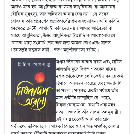
আজও মনে হয়, আধুনিকতা বা উত্তর আধুনিকতা, যা আজকের
বৌদ্ধিক যুযুত্স্যু, তার জটিলতা আমার জন্য নয় । সে-সবের
বোধগম্যতায় প্রবেশের প্রস্তুতিপর্বের শ্রম এবং সাধনা আমি করিনি ।
সেক্ষেত্রে ত্রুটিটা আমারই, কবিদের নয় । আমার অভিজ্ঞতা বা
বোধে আধুনিকতা, উত্তর আধুনিকতা ইত্যাদি ব্যাপারগুলোর যে
কোনো গ্রাহ্য সংজ্ঞার্থ নেই তার জন্য আমার বোধ এবং মানস
গঠনতন্ত্রই সম্ভবত দায়ী । স্বল্প অনুশীলনতো বটেই ।
অগ্রজ জীবনের নানান সরল এবং জটিল
আলগুলি ঘুরে বিগত শতকের ষাটের
দশক থেকে লেখালেখিকেই একমাত্র কর্ম
হিসাবে অবলম্বন করেছে এবং অদ্যাবধি
তা সচল । সম্ভবত একটা পর্যায়ে তাঁর
মনে প্রতীতি জন্মেছিল যে, `গদ্যং
নিকষাংকাব্যমংঅ'- কথাটি এক মহৎ
সত্য । তদবধি তাঁর সাধনা তদনুসারী ।
এই সময় থেকেই আমি তার প্রায়
সর্বক্ষণের তল্পিবাহক । পাঠক হিসাবে যেমন অন্ধ সমর্থক, লেখার
স্বার্থে তথ্যের খুঁটিনাটি সরবরাহের কাঠবেড়ালিগিরি করার