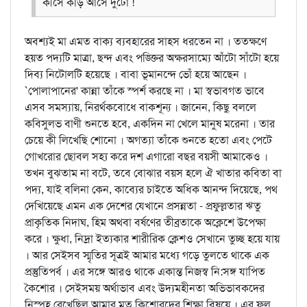
কীসে কড়ি আসে দুটো !
অবশ্যই মা এমত বাক্য ব্যবহারের সাহস ধরতেন না । ততক্ষণে
হয়ত পদ্যটি মাত্রা, ছন্দ এবং পঙ্ক্তির অক্ষরসাম্যে আঁটো সাঁটো হয়ে
দিব্য নিটোলটি হয়েছে । বাবা ভূমানন্দে ভোঁ হয়ে আছেন ।
`পোলাপানের' কান্না তাঁকে স্পর্শ করছে না । মা স্বভাবগত ভাবে
এসব সমস্যায়, নিরর্থকবোধে বাক্শূন্য । জানেন, কিছু বললে
কবিসুলভ বাণী শুনতে হবে, একদিন না খেলে মানুষ মরেনা । তার
চেয়ে কী লিখেছি শোনো । অগত্যা তাঁকে শুনতে হতো এবং পেটে
গোখরোর ছোবল সহ্য করে দশ এগারো বছর বয়সী আমাকেও ।
তখন বুঝতাম না বটে, তবে বোঝার বয়স হলে ঐ খাতার কবিতা বা
পদ্য, যাই বলিনা কেন, কাব্যের চাইতে অধিক আনন্দ দিয়েছে, পথ
দেখিয়েছে এমন এক দেশের যেখানে প্রসন্নতা - প্রফুল্লতার ঋতু
প্রাকৃতিক নিদাঘ, হিম অথবা বর্ষণের তীব্রতাকে অক্লেশে উপেক্ষা
করে । ক্ষুধা, নিদ্রা ইত্যকার শারীরিক ক্লেশও সেখানে তুচ্ছ হয়ে যায়
। আর সেইসব স্মৃতির সূত্রই আমার মধ্যে গড়ে তুলতে থাকে এক
প্রস্তুতিপর্ব । এর সঙ্গে আরও থাকে একান্ত নিজস্ব নি:সঙ্গ যাপিত
কৈশোর । সেইসময় অর্থাভাব এবং উদ্যমহীনতা অভিভাবকদের
নিস্পৃহ রেখেছিল আমার মত কিশোরদের শিক্ষা বিষয়ে । এর ফল