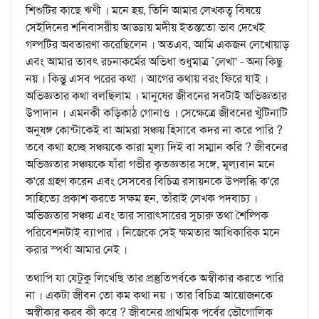
শিশুটির কাছে ঋণী । মনে হয়, তিনি আমার লেখকত্ব বিষয়ে
সেইদিনের শনিবাসরীয় আড্ডায় মদীয় ইতস্ততো ভাব দেখেই
গল্পটির অবতারণা করেছিলেন । অতএব, আমি একজন লেখোয়াড়
এবং আমার তাবৎ রচনাকর্মের অভিধা শুধুমাত্র `লেখা' - অন্য কিছু
নয় । কিন্তু এসব পরের কথা । আগের কথায় বরং ফিরে যাই ।
অভিজ্ঞতার কথা বলছিলাম । মানুষের জীবনের সবটাই অভিজ্ঞতার
উপাদান । এমনকী কড়িকাঠ গোনাও । সেক্ষেত্রে জীবনের খুঁটিনাটি
অনুষঙ্গ কোন্টাকেই বা আমরা সঞ্চয় হিসাবে কদর না করে পারি ?
তবে কথা হচ্ছে সঞ্চয়কে কারা মূল্য দিই বা সম্মান করি ? জীবনের
অভিজ্ঞতার সঞ্চয়কে যাঁরা গভীর কৃতজ্ঞতার সঙ্গে, মূল্যবান মনে
ক'রে গ্রহণ করেন এবং সেসবের বিচিত্র রসায়নকে উপলব্ধি ক'রে
সাহিত্যে প্রকাশ করতে সক্ষম হন, তাঁরাই লেখক পদবাচ্য ।
অভিজ্ঞতার সঞ্চয় এবং তার সারাত্সারের সুচারু তথা শৈল্পিক
পরিবেশনটাই ব্যাপার । নিজেকে সেই ক্ষমতার আধিকারিক মনে
করার স্পর্ধা আমার নেই ।
তথাপি যা যেটুকু লিখেছি তার প্রস্তুতিপর্বকে অস্বীকার করতে পারি
না । একটা জীবন তো কম কথা নয় । তার বিচিত্র আয়োজনকে
অস্বীকার করব কী করে ? জীবনের প্রাথমিক পর্বের ভৌগোলিক