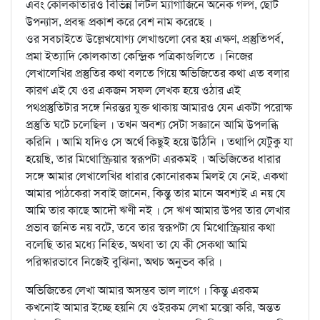
এবং কোলকাতারও বিভিন্ন লিট্ল ম্যাগাজিনে অনেক গল্প, ছোট
উপন্যাস, প্রবন্ধ প্রকাশ করে বেশ নাম করেছে ।
ওর সবচাইতে উল্লেখযোগ্য লেখাগুলো বের হয় এক্ষণ, প্রস্তুতিপর্ব,
প্রমা ইত্যাদি কোলকাতা কেন্দ্রিক পত্রিকাগুলিতে । নিজের
লেখালেখির প্রস্তুতির কথা বলতে গিয়ে অভিজিতের কথা এত বলার
কারণ এই যে ওর একজন সফল লেখক হয়ে ওঠার এই
পথপ্রস্তুতিটার সঙ্গে নিরন্তর যুক্ত থাকায় আমারও যেন একটা পরোক্ষ
প্রস্তুতি ঘটে চলেছিল । তখন অবশ্য সেটা সজ্ঞানে আমি উপলব্ধি
করিনি । আমি যদিও সে অর্থে কিছুই হয়ে উঠিনি । তথাপি যেটুকু যা
হয়েছি, তার মিথোস্ক্রিয়ার স্বরূপটা এরকমই । অভিজিতের ধারার
সঙ্গে আমার লেখালেখির ধারার কোনোরকম মিলই যে নেই, একথা
আমার পাঠকেরা সবাই জানেন, কিন্তু তার মানে অবশ্যই এ নয় যে
আমি তার কাছে আদৌ ঋণী নই । সে ঋণ আমার উপর তার লেখার
প্রভাব জনিত নয় বটে, তবে তার স্বরূপটা যে মিথোস্ক্রিয়ার কথা
বলেছি তার মধ্যে নিহিত, অথবা তা যে কী সেকথা আমি
পরিস্কারভাবে নিজেই বুঝিনা, অথচ অনুভব করি ।
অভিজিতের লেখা আমার অসম্ভব ভাল লাগে । কিন্তু এরকম
কখনোই আমার ইচ্ছে হয়নি যে ওইরকম লেখা মক্সো করি, অন্তত