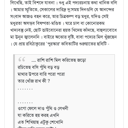
লিখেছি, তাই বিশদে যাবনা । শুধু এই পদ্যরচনায় কথা খানিক বলি
। আমার স্মৃতিতে, সেকালের দারিদ্র দু:সময় দিনগুলি যে আনন্দের
সংবাদ আজও বহন করে, তার চিত্রকল্প বড় মধুর, যদিও সেই
মধুরতা অসম্ভব বিষণ্ণতা-মণ্ডিত । ঘরে চাল বা কোনোরকম
খাদ্যবস্তু নেই, ছোট ভাইবোনেরা হয়ত খিদেয় কাঁদছে, বাহুল্যবোধে
মা উনুন জ্বালেননি । বাইরে অঝোর বৃষ্টি, বাবা পদ্যের মিল খুঁজছেন
। যে প্রায় রবিঠাকুরের `পুরস্কার' কবিতাটির শুরুয়াতের ছবিটি -
.... রাশি রাশি মিল করিতেছ জড়ো
রচিতেছ বসি পুঁথি বড় বড়
মাথার উপরে বারি পরো পরো
তার খোঁজ রাখ কী ?
. . . . . . .
. . . . . . .
ওগো ফেলে দাও পুঁথি ও লেখনী
যা করিতে হয় করহ এখনি
এত শিখিয়াছ এটুকু শেখোনি