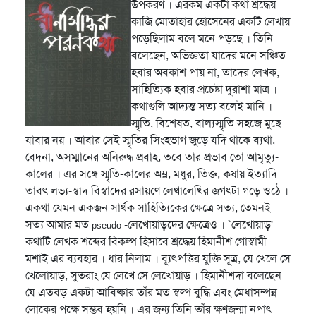
উপকরণ । এরকম একটা কথা শ্রদ্ধেয়
কাজি মোতাহার হোসেনের একটি লেখায়
পড়েছিলাম বলে মনে পড়ছে । তিনি
বলেছেন, অভিজ্ঞতা যাদের মনে সঞ্চিত
হবার অবকাশ পায় না, তাদের লেখক,
সাহিত্যিক হবার প্রচেষ্টা দুরাশা মাত্র ।
কথাগুলি আদ্যন্ত সত্য বলেই মানি ।
স্মৃতি, বিশেষত, বাল্যস্মৃতি সহজে মুছে
যাবার নয় । আবার সেই স্মৃতির সিংহভাগ জুড়ে যদি থাকে ব্যথা,
বেদনা, অসম্মানের অনিরুদ্ধ প্রবাহ, তবে তার প্রভাব তো আমৃত্যু-
কালের । এর সঙ্গে স্মৃতি-কালের অম্ল, মধুর, তিক্ত, কষায় ইত্যাদি
তাবৎ লভ্য-স্বাদ বিস্বাদের রসায়ণে লেখালেখির জগত্টা গড়ে ওঠে ।
একথা যেমন একজন সার্থক সাহিত্যিকের ক্ষেত্রে সত্য, তেমনই
সত্য আমার মত
-লেখোয়াড়দের ক্ষেত্রেও । `লেখোয়াড়'
pseudo
কথাটি লেখক শব্দের বিকল্প হিসাবে শ্রদ্ধেয় হিমানীশ গোস্বামী
মশাই এর ব্যবহার । ধার নিলাম । ব্যূত্পত্তির যুক্তি সূত্র, যে খেলে সে
খেলোয়াড়, সুতরাং যে লেখে সে লেখোয়াড় । হিমানীশদা বলেছেন
যে এতবড় একটা আবিষ্কার তাঁর মত স্বল্প বুদ্ধি এবং মেধাসম্পন্ন
লোকের পক্ষে সম্ভব হয়নি । এর জন্য তিনি তাঁর ক্ষণজন্মা নপাৎ