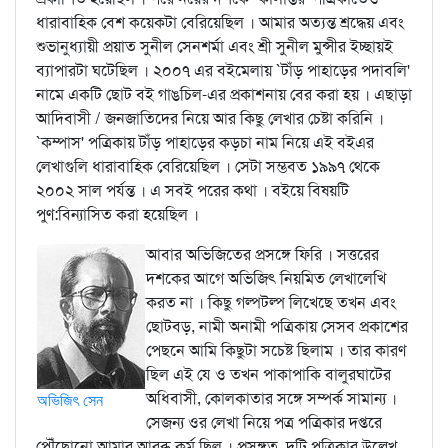
ধারাবাহিক বেশ কয়েকটা বেরিয়েছিল । আমার অত্যন্ত শ্রদ্ধেয় এবং
শুভানুধ্যায়ী প্রয়াত সুনীল সেনশর্মা এবং শ্রী সুনীল মুন্সীর ইচ্ছায়ই
ব্যাপারটা ঘটেছিল । ২০০৭ এর বইমেলায় `টাঁড় পাহাড়ের পদাবলি'
নামে একটি ছোট বই গাঙচিল-এর প্রকাশনায় বের করা হয় । এছাড়া
আদিবাসী / জনজাতিদের নিয়ে আর কিছু লেখার চেষ্টা করিনি ।
`কম্পাস' পত্রিকায় টাঁড় পাহাড়ের কড়চা নাম নিয়ে এই বইএর
লেখাগুলি ধারাবাহিক বেরিয়েছিল । সেটা সম্ভবত ১৯৯৭ থেকে
২০০২ সাল পর্যন্ত । এ সবই পরের কথা । বইয়ে বিষয়টি
পুণ:বিন্যাসিত করা হয়েছিল ।
আবার অভিজিতের প্রসঙ্গে ফিরি । সত্তরের
দশকের আগে অভিজিৎ নিয়মিত লেখালেখি
করত না । কিছু গল্পটল্প লিখেছে তখন এবং
ছোটবড়, নামী অনামী পত্রিকায় সেসব প্রকাশের
পেছনে আমি কিছুটা সচেষ্ট ছিলাম । তার কারণ
ছিল এই যে ও তখন পাকাপাকি বালুরঘাটের
অধিবাসী, কোলকাতার সঙ্গে সম্পর্ক সামান্য ।
অভিজিৎ সেন
সেজন্য ওর লেখা নিয়ে পত্র পত্রিকার দপ্তরে
পৌঁছোনো আমার আরব্ধ কর্ম ছিল । প্রসঙ্গত, দুটি পত্রিকার উল্লেখ