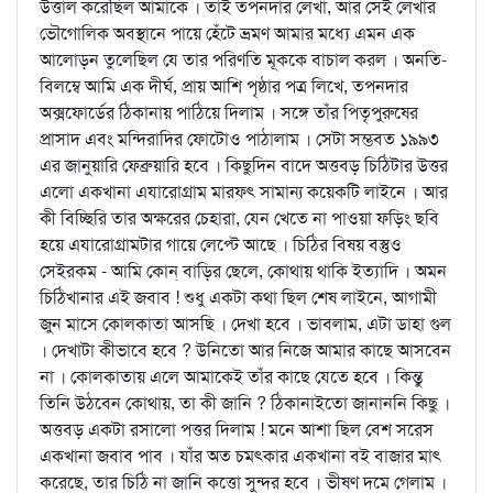
উত্তাল করেছিল আমাকে । তাই তপনদার লেখা, আর সেই লেখার
ভৌগোলিক অবস্থানে পায়ে হেঁটে ভ্রমণ আমার মধ্যে এমন এক
আলোড়ন তুলেছিল যে তার পরিণতি মূককে বাচাল করল । অনতি-
বিলম্বে আমি এক দীর্ঘ, প্রায় আশি পৃষ্ঠার পত্র লিখে, তপনদার
অক্সফোর্ডের ঠিকানায় পাঠিয়ে দিলাম । সঙ্গে তাঁর পিতৃপুরুষের
প্রাসাদ এবং মন্দিরাদির ফোটোও পাঠালাম । সেটা সম্ভবত ১৯৯৩
এর জানুয়ারি ফেব্রুয়ারি হবে । কিছুদিন বাদে অত্তবড় চিঠিটার উত্তর
এলো একখানা এযারোগ্রাম মারফৎ সামান্য কয়েকটি লাইনে । আর
কী বিচ্ছিরি তার অক্ষরের চেহারা, যেন খেতে না পাওয়া ফড়িং ছবি
হয়ে এযারোগ্রামটার গায়ে লেপ্টে আছে । চিঠির বিষয় বস্তুও
সেইরকম - আমি কোন্‌ বাড়ির ছেলে, কোথায় থাকি ইত্যাদি । অমন
চিঠিখানার এই জবাব ! শুধু একটা কথা ছিল শেষ লাইনে, আগামী
জুন মাসে কোলকাতা আসছি । দেখা হবে । ভাবলাম, এটা ডাহা গুল
। দেখাটা কীভাবে হবে ? উনিতো আর নিজে আমার কাছে আসবেন
না । কোলকাতায় এলে আমাকেই তাঁর কাছে যেতে হবে । কিন্তু
তিনি উঠবেন কোথায়, তা কী জানি ? ঠিকানাইতো জানাননি কিছু ।
অত্তবড় একটা রসালো পত্তর দিলাম ! মনে আশা ছিল বেশ সরেস
একখানা জবাব পাব । যাঁর অত চমত্কার একখানা বই বাজার মাৎ
করেছে, তার চিঠি না জানি কত্তো সুন্দর হবে । ভীষণ দমে গেলাম ।