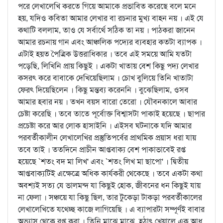
পরে লেখালেখি করতে গিয়ে আমাকে প্রভাবিত করেছে বলে মনে
হয়, যদিও কবিতা আমার লেখার বা রচনার মুখ্য বাহন নয় । এই যে
কথাটি বললাম, তাও যে সর্বার্থে সঠিক তা নয় । পাঠকরা জানেন
আমার রচনায় গান এবং আঞ্চলিক পদ্যের ব্যবহার কতটা ব্যাপক ।
এটাই হয়ত পৈত্রিক উত্তরাধিকার । তবে এই সময়ে আমি যতটা
পড়েছি, লিখিনি প্রায় কিছুই । একটা খাতায় বেশ কিছু পদ্য লেখার
কসরৎ করে বাবাকে দেখিয়েছিলাম । চোখ বুলিয়ে তিনি খাতাটা
ফেরৎ দিয়েছিলেন । কিছু মন্তব্য করেননি । বুঝেছিলাম, ওসব
আমার হবার নয় । তখন বয়স বারো তেরো । যৌবনকালে আবার
চেষ্টা করেছি । তবে তাতে পূর্বোক্ত বিশ্বাসটা পাকাই হয়েছে । ছাপার
প্রচেষ্টা করে আর লোক হাসাইনি । এইসব ঘটনাকে যদি আমার
পরবর্তীকালীন লেখালেখির প্রস্তুতিপর্বের প্রাথমিক প্রয়াস ধরা যায়
তবে তাই । ততদিনে প্রাচীন আপ্তবাক্য বেশ পাকাভাবেই রপ্ত
হয়েছে `শতং বদ মা লিখ' এবং `শতং লিখ মা ছাপো' । দ্বিতীয়
আপ্তবাক্যটিই এক্ষেত্রে অধিক কার্যকরী থেকেছে । তবে একটা কথা
অবশ্যই সত্য যে ভালমন্দ যা কিছুই হোক, জীবনের ধন কিছুই যায়
না ফেলা । সঞ্চয়ে যা কিছু ছিল, তার টুক্ড়ো টাকড়া পরবর্তীকালের
লেখালেখিতে যথেচ্ছ কাজে লাগিয়েছি । এ ব্যাপারটা সম্পূর্ণই বাবার
অভ্যাস থেকে রপ্ত করা । তিনি মাঝে মাঝে, হঠাৎ খেয়ালে এক আধ