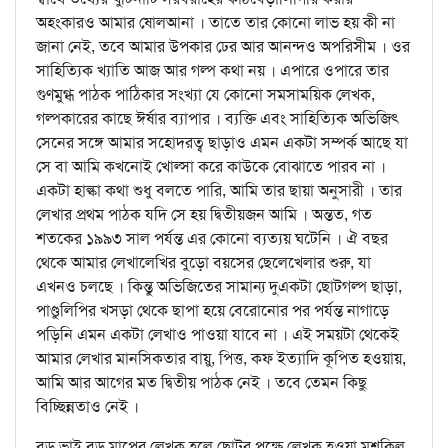
অহংকারও আমার ষোলআনা । তাতে তার কোনো লাভ হয় কী না
জানা নেই, তবে আমার উপকার ঢের আর আনন্দও অপরিসীম । ওর
সাহিত্যিক খ্যাতি আজ আর গল্প কথা নয় । এপারে ওপারে তার
গুণমুগ্ধ পাঠক পাঠিকার সংখ্যা যে কোনো সমসাময়িক লেখক,
গল্পকারের কাছে ঈর্ষার ব্যাপার । ব্যক্তি এবং সাহিত্যিক অভিজিৎ
সেনের সঙ্গে আমার সহোদরত্ব ছাড়াও এমন একটা সম্পর্ক আছে যা
সে বা আমি কখনোই খোল্সা করে কাউকে বোঝাতে পারব না ।
একটা হাল্কা কথা শুধু বলতে পারি, আমি তার ছায়া অনুসারী । তার
লেখার প্রথম পাঠক যদি সে হয় দ্বিতীয়জন আমি । অন্তত, গত
শতকের ১৯৯৩ সাল পর্যন্ত এর কোনো ব্যত্যয় ঘটেনি । ঐ বছর
থেকে আমার লেখালেখির বুড়ো বয়সের ছেলেখেলার শুরু, যা
এখনও চলছে । কিন্তু অভিজিতের সামান্য দুএকটা ছোটগল্প ছাড়া,
পাণ্ডুলিপির খসড়া থেকে ছাপা হয়ে বেরোনোর পর পর্যন্ত নাগাড়ে
পড়িনি এমন একটা লেখাও পাওয়া যাবে না । এই সময়টা থেকেই
আমার লেখার মানসিকতার বায়ু, পিত্ত, কফ ইত্যাদি কূপিত হওয়ায়,
আমি আর আগের মত দ্বিতীয় পাঠক নেই । তবে তেমন কিছু
বিচ্ছিন্নতাও নেই ।
বড় ভাই বড় মাপের লেখক হলে ছোটর পক্ষে লেখক হওয়া মুশকিল