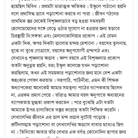
হয়েছিল দ্বিবিধ । প্রথমটা মারাত্মক ক্ষতিকর । ইস্কুলে পাঠানো হয়নি
বলে প্রথাসিদ্ধ ভাবে পড়াশোনা করতে না পারা । জীবন গঠনের
প্রাথমিক স্তর থেকেই বিশৃঙ্খলভাবে বড় হওয়া সমবয়সী
ছেলেমেয়েদের সঙ্গে বেড়ে ওঠার সুযোগ না হওয়ার জন্য স্বভাবে
চিরস্থায়ী নি:সঙ্গতা এবং মেলানকোলিয়ার প্রকোপ । এই যেমন
একটা দিক, অপর দিকটা ভালোয় মন্দয় মেশানো । বয়সের তুলনায়,
বুঝে না বুঝে গোগ্রাসে, বয়সের অনুপযোগী গ্রন্থপাঠ এবং
সেখানেও শৃঙ্খলার অভাব । অল্প বয়সে এই বিশৃঙ্খলার প্রকোপ
ততটা অনুভূত হয়নি, বরং ইস্কুল কলেজে যখন পড়াশোনা
করছিলাম, তখন এই সময়কার পড়াশোনার জন্য মনে বেশ একটা
অহংকার পোষণ করতাম । সহপাঠি, পাঠিনীরা, এমন কী শিক্ষক
অধ্যাপকেরা অনেকেই আমার সমতূল্য পাঠের ব্যাপকতায় ছিলেন
না, এরকম প্রমাণ পেয়ে । তাঁরাও আমার বয়স অনুপাতে অধ্যয়নের
ব্যাপকতায় মুগ্ধতা প্রকাশ করতেন । পরে বুঝেছি এটা যতটা
আমাকে উপর-চালাকিতে দস্তুর করেছে ততটা শিক্ষিত করেনি ।
লেখালেখির জীবনে এর ভাল মন্দ প্রভাব দুটোই পড়েছে ।
রুটিনসম্মত পড়াশোনা বা লেখালেখির অভ্যাস বাবার মধ্যেও ছিল
না । তিনিতো আবার তাঁর লেখার এক বর্ণও কোনোদিন ছাপার জন্য