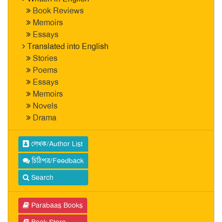
Book Reviews
Memoirs
Essays
Translated into English
Stories
Poems
Essays
Memoirs
Novels
Drama
লেখক/Author List
চিঠিপত্র/Feedback
Search
Parabaas Books