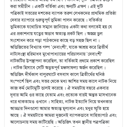
করা সমীচীন । একটি বর্তিকা এবং অন্যটি এক্ষণ । এই দুটি
পত্রিকাই সত্তরের দশকের ব্যাপক তরুণ লেখকদের প্রাথমিক প্রতিষ্ঠা
দেবার ব্যাপারে গুরুত্বপূর্ণ ভূমিকা পালন করেছে । বতির্কার
ভূমিকাকে যথোচিত সম্মান জানিয়েও একটা কথা বলতেই হয় যে
এর প্রকাশনায় যত্নের অভাব অত্যন্ত প্রকট ছিল । অজস্র ভুল
সংশোধন করে পড়া পাঠকদের কাছে বড় সহজ ছিল না ।
অভিজিতের বিখ্যাত গল্প `দেবাংশী', যাকে আশ্রয় করে ত্রিতীর্থ
নাট্যসংস্থা হরিমাধব মুখোপাধ্যায়ের পরিচালনায় `দেবাংশী'
নাটকটির উপস্থাপনা করেছিল, তা বর্তিকাই প্রথমে প্রকাশ করেছিল
। নাটক হিসাবে সেটি অভূতপূর্ব মঞ্চসাফল্য অর্জন করেছিল ।
অভিজিৎ দীর্ঘকাল বালুরঘাটে বসবাস কালে ত্রিতীর্থের ঘনিষ্ঠ
সংস্পর্শে ছিল এবং সত্তর থেকে মধ্য আশির সময় কালে নাটক নিয়ে
কাজ কর্ম মোটামুটি ভালই করেছে । ঐ সময়টায় বছরে একবার
দুবার আমি ওর কাছে যেতাম এবং প্রত্যেক বারই অন্তত মাসখানেক
ধরে থাকতামও ওখানে । সাহিত্য, নাটক ইত্যাদি নিয়ে তখনকার
আড্ডার দিনগুলো আমার অত্যন্ত মূল্যবান এবং মধুর স্মৃতি হয়ে
আছে । ঐ সময়টাতে আমরা দুজনেই ব্যাপকভাবে সাহিত্যপাঠ এবং
আলোচনায় সময় কাটিয়েছি । অভিজিৎ তখন স্থানীয় পত্রপত্রিকা