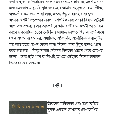
বলা বাহুল্য, কালিদাসের সঙ্গে ওমর খৈয়মের ভাব-সংমিশ্রণ এখানে
এক চমত্কার মাধুর্যের সৃষ্টি করেছে । আমার সংস্কৃত সাহিত্য প্রীতি,
অক্ষমণীয় কম পড়াশোনা এবং অশুদ্ধ উদ্ধৃতি ব্যবহার সত্ত্বেও
অনেকাংশেই পিতৃপ্রভাব প্রবল । প্রাথমিক প্রস্তুতি পর্ব বিষয়ে এটুকুই
আপাতত বক্তব্য । এর তাত্পর্য যে আমার জীবনে কতটা তা যৌবন
কালে কোনোদিন ভেবে দেখিনি । সামান্য লেখালেখির আবর্তে এসে
যখন অসামান্য সমাদর, অযাচিত, অহৈতুকী, অলৌকিক কৃপা-বৃষ্টির
মত লাভ হচ্ছে, তখন ফেলে আসা দিনের `কণা' টুকুর জন্যও `প্রাণ
করে হায় হায়' । কিন্তু আমার সেইসব দিনতো `ভেসে গেছে চোখের
জলে' । আজ ছাই পাশ যা লিখছি তা তো সেইসব দিনের ছায়াঘন
ভিজে মেঘের ছবিমাত্র ।
॥ দুই ॥
জীবনের অভিজ্ঞতা এবং তার স্মৃতিই
মূলত একজন লেখকের লেখালেখির