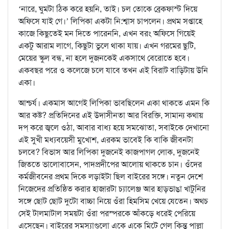
‘নারে, ঘুমটা ঠিক করে হয়নি, তাই। চল তোকে ব্রেকফাস্ট দিয়ে
অফিসে যাই গে।’ লিপিকা একটা নি:শ্বাস চাপলেন। প্রথম সপ্তাহে
কাজে কিছুতেই মন দিতে পারেননি, এখন বরং অফিসে গিয়েই
একটু আরাম লাগে, কিছুটা ভুলে থাকা যায়। এখন গরমের ছুটি,
মেয়ের স্কুল বন্ধ, না হলে দুজনকেই একসাথে বেরোতে হবে।
একবছর পরে ও কলেজে চলে যাবে তখন এই বিরাট বাড়িটায় উনি
একা।
আশ্চর্য। একমাস আগেই লিপিকা ভাবছিলেন একা থাকতে এমন কি
আর কষ্ট? প্রতিদিনের এই উদাসীনতা আর বিরক্তি, সামান্য কথায়
দপ্‌ করে জ্বলে ওঠা, আবার বাধ্য হয়ে সমঝোতা, সবাইকে দেখানো
এই সুখী মধ্যবয়েসী মুখোশ, এরকম ভাবেই কি বাকি জীবনটা
চলবে? বিভাস আর লিপিকা দুজনেই কাজপাগল লোক, দুজনেই
জিততে ভালোবাসেন, পাদপ্রদীপের আলোয় থাকতে চান। ওঁদের
কর্মজীবনের প্রথম দিকে লড়াইটা ছিল বাইরের সঙ্গে। নতুন দেশে
নিজেদের প্রতিষ্ঠিত করার হাজারটা চ্যালেঞ্জ আর হাড়ভাঙা খাটুনির
সঙ্গে ছোট ছোট দুটো বাচ্চা নিয়ে ওঁরা হিমসিম খেয়ে যেতেন। অথচ
সেই টালমাটাল সময়টা ওঁরা পরস্পরকে আঁকড়ে ধরেই পেরিয়ে
এসেছেন। বাইরের সমস্যাগুলো একে একে মিটে গেল কিন্তু পাল্লা