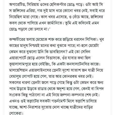
অপারেটিভ, সিরিয়ায় ওদের হেলিকপ্টার ভেঙে পড়ে। ওটা আই সি
স জঙ্গিদের এরিয়া, গত দুই মাস ধরে কোনো খবর নেই, সবাই ধরে
নিয়েছিল মারা গেছে। কাল খবর এসেছে, ও বেঁচে আছে, জঙ্গিদের
কবল থেকে পালিয়ে এখন জার্মানিতে। তুমি এই কদিনেই এমন
ভেঙে পড়লে তো চলবে না।’
কম্ফর্টারের তলায় মেয়েকে শক্ত করে জড়িয়ে ধরলেন লিপিকা। খুব
কাছের মানুষ নিশ্চয়ই মনের কথা বুঝতে পারে; না-হলে মেয়েটা
কেমন করে বুঝলো উনি কি ভাবছিলেন? এই তো সেদিন
এয়ারপোর্টে ছেড়ে এলেন বিভাসকে, ওঁর যাবার কথা ছিল
কুয়ালালামপুরে হয়ে বেইজিং, কি একটা কনসালটেনসির কাজে।
মালয়েশিয়ান এয়ারলাইনসের প্লেনটা দুশো সাতাশ জন যাত্রী নিয়ে
বেমালুম লোপাট হয়ে গেল, তার আর কোনরকম খবর নেই।
সকলের ধারণা প্লেনটা জলে পড়ে গেছে কিন্তু ওটা কেমন করে অন্য
পথে উড়তে উড়তে রাডার থেকে অদৃশ্য হয়ে গেল, কেনই বা বিপদ
সংকেত কিছু পাঠালো না এই নিয়ে জল্পনা-কল্পনার শেষ নেই।
এখনও ওই তল্লাটের সবকটা গভর্নমেন্ট মিলে তল্লাশি চালিয়ে
যাচ্ছে, আশা-নিরাশার সুতোয় দোল খাচ্ছে যাত্রীদের বাড়ির
লোকেরা।