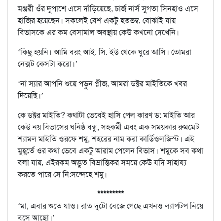
মঞ্জরী ওঁর দুপাশে এসে দাঁড়িয়েছে, চার্জ নার্স সুগতা সিনহাও এসে
হাজির হয়েছেন। সকলেই বেশ একটু হতভম্ব, বোঝাই যায়
বিভাসকে এর কম বেসামাল অবস্থায় কেউ কখনো দেখেনি।
‘কিছু হয়নি। আমি বরং আই. সি. ইউ থেকে ঘুরে আসি। তোমরা
নেক্সট কেসটা করো।’
‘না স্যার আপনি শুয়ে পড়ুন প্লীজ, আমরা ডক্টর মাইতিকে খবর
দিয়েছি।’
কে ডক্টর মাইতি? কথাটা ভেবেই হাসি পেল কারণ ড: মাইতি আর
কেউ নয় বিভাসের ঘনিষ্ঠ বন্ধু, সহকর্মী এবং এক সময়কার রুমমেট
শ্যামল মাইতি ওরফে শমু, শহরের নাম করা কার্ডিওলজিস্ট। এই
মুহূর্তে ওর কথা ভেবে একটু আরাম পেলেন বিভাস। শমুকে সব কথা
বলা যায়, এইরকম অদ্ভুত বিভ্রান্তিকর সময়ে কেউ যদি সাহায্য
করতে পারে সে নি:সন্দেহে শমু।
*********
‘মা, এবার শুতে যাও। রাত দুটো বেজে গেছে এখনও ল্যাপটপ নিয়ে
বসে আছো।’