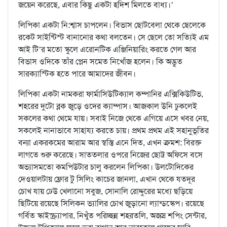
জয়েন করেছে, এবার কিছু একটা হদিশ মিলতে বাধ্য।’
লিপিকা একটা নি:শ্বাস চাপলেন। বিভাস ছোটবেলা থেকে ছেলেকে
রকেট সাইন্টিস্ট বানানোর কথা বলতেন। সে ছেলে তো সত্যিই এম
আই টি’র মতো স্কুলে এরোনটিক এঞ্জিনিয়ারিং করতে গেল আর
বিভাস ওদিকে তাঁর প্লেন সমেত নিখোঁজ হলেন। কি অদ্ভুত
সারক্যাস্টিক হতে পারে আমাদের জীবন।
লিপিকা একটা নামকরা ফার্মাসিউটিক্যাল কম্পানির এক্সিকিউটিভ,
শহরের দুটো ব্লক জুড়ে ওদের ক্যাম্পাস। আজকাল উনি ঢুকলেই
সকলের কথা থেমে যায়। সবাই নিজে থেকে এগিয়ে এসে খবর নেয়,
সকলেই নানাভাবে সাহায্য করতে চায়। প্রথম প্রথম এই সহানুভূতির
বন্যা একরকমের আরাম আর স্বস্তি এনে দিত, এখন ক্রমশ: বিরক্ত
লাগতে শুরু করেছে। সাততলার ওপরে নিজের ছোট্ট অফিসে বসে
অভ্যাসমতো কমপিউটার চালু করলেন লিপিকা। উলটোদিকের
দেওয়ালটায় ফ্লোর টু সিলিং কাচের জানলা, এখান থেকে যতদূর
চোখ যায় ঢেউ খেলানো সবুজ, সোনালি রোদ্দুরের মধ্যে ছড়িয়ে
ছিটিয়ে রয়েছে সিলিকন ভ্যালির চোখ জুড়ানো ল্যান্ডস্কেপ। রয়েছে
গর্বিত স্কাইস্ক্র্যাপার, নিখুঁত পরিচ্ছন্ন শহরতলি, অজস্র শপিং সেন্টার,