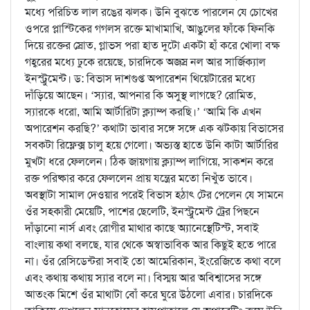
মধ্যে পরিচিত লাল রঙের ঝলক। উনি বুঝতে পারলেন যে চোখের
ওপরে প্লাস্টিকের গগলস রক্তে মাখামাখি, আঙুলের ফাঁকে ফিনকি
দিয়ে রক্তের স্রোত, গ্লাভস পরা হাত দুটো একটা হাঁ করে খোলা বক্ষ
গহ্বরের মধ্যে ঢুকে রয়েছে, চারদিকে অজস্র নল আর সার্জিক্যাল
ইনস্ট্রুমেন্ট। ড: বিভাস দাশগুপ্ত অপারেশন থিয়েটারের মধ্যে
দাঁড়িয়ে আছেন। ‘স্যার, আপনার কি অসুস্থ লাগছে? রোমিত,
স্যারকে ধরো, আমি আর্টারিটা ক্ল্যাম্প করছি।’ ‘আমি কি এখন
অপারেশন করছি?’ কথাটা ভাবার সঙ্গে সঙ্গে এক ঝটকায় বিভাসের
সবকটা রিফ্লেক্স চালু হয়ে গেলো। অভ্যস্ত হাতে উনি কাটা আর্টারির
মুখটা ধরে ফেললেন। ঠিক জায়গায় ক্ল্যাম্প লাগিয়ে, সাকশন করে
রক্ত পরিষ্কার করে ফেললেন প্রায় যন্ত্রের মতো নিখুঁত ভাবে।
অবস্থাটা সামাল দেওয়ার পরেই বিভাস হঠাৎ টের পেলেন যে সামনে
ওঁর সহকারী মেয়েটি, পাশের ছেলেটি, ইনস্ট্রুমেন্ট ট্রের পিছনে
দাঁড়ানো নার্স এবং রোগীর মাথার কাছে অ্যানেস্থেটিস্ট, সবাই
বাংলায় কথা বলছে, যার থেকে অস্বাভাবিক আর কিছুই হতে পারে
না। ওঁর রেসিডেন্টরা সবাই তো আমেরিকান, ইংরেজিতে কথা বলে
এবং কথায় কথায় স্যার বলে না। বিস্ময় আর অবিশ্বাসের সঙ্গে
আতংক মিশে ওঁর মাথাটা বোঁ করে ঘুরে উঠলো এবার। চারদিকে