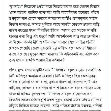
‘ডু আই?’ নিজেকে প্রশ্নটা করে নিজেই অবাক হয়ে গেলেন বিভাস,
‘কেন আমার প্যানিক হচ্ছে না? আমি আমেরিকার মনোরম পশ্চিম
উপকূলে সান হোসে শহরের নামজাদা কার্ডিও-ভ্যাসকুলার সার্জন
বিভাস দাশগুপ্ত, আমার ঝুলিতে আছে সাতটা বেডরুমওয়ালা বাড়ি,
বাইশ বছরের সফল বিবাহিত জীবন। আমার তো মরতে আপত্তি
থাকার কথা কিন্তু এই মুহূর্তে আমি আশ্চর্যরকম শান্ত আর উদাসীন।
আমি যেন একটা দীর্ঘ ও ঘটনাবহুল যাত্রার শেষে বাড়ির গলিটা
দেখতে পেয়েছি। চোখ বুজলেই দূর অতীত এসে আমার শিয়রের
কাছে বসেছে। মৃত্যুর আগে মানুষের কি এইরকমই হয়, হঠাৎ করে
তুচ্ছ হয়ে যায় অতি প্রয়োজনীয় বর্তমান?'
গলির মুখে বড়ো রাস্তাটার নাম টালিগঞ্জ সারকুলার রোড। একদিকে
নিউ আলিপুর অন্যদিকে বেহালা। নিউ আলিপুর ছিল কেতাদুরস্ত,
পরিষ্কার সোজা সোজা রাস্তা, দুধারে গাছপালা, বাংলো প্যাটার্নের
বাড়িঘর, দোতলার বারান্দায় বা পাশ দিয়ে চলে যাওয়া গাড়ির মধ্যে
থাকতো ছাতিম ফুলের গন্ধ। টালিগঞ্জ সারকুলার রোডের অন্য
দিকটায় নিজের খেয়ালখুশি মতন পুকুর, ডোবা মাঠঘাটের মধ্য দিয়ে
ছড়িয়ে ছিটিয়ে রয়েছে বেহালা। বাড়ি গজিয়ে উঠেছে যত্রতত্র, গলিরা