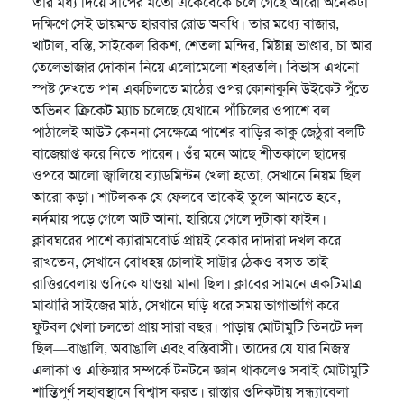
তার মধ্য দিয়ে সাপের মতো এঁকেবেঁকে চলে গেছে আরো অনেকটা
দক্ষিণে সেই ডায়মন্ড হারবার রোড অবধি। তার মধ্যে বাজার,
খাটাল, বস্তি, সাইকেল রিকশ, শেতলা মন্দির, মিষ্টান্ন ভাণ্ডার, চা আর
তেলেভাজার দোকান নিয়ে এলোমেলো শহরতলি। বিভাস এখনো
স্পষ্ট দেখতে পান একচিলতে মাঠের ওপর কোনাকুনি উইকেট পুঁতে
অভিনব ক্রিকেট ম্যাচ চলেছে যেখানে পাঁচিলের ওপাশে বল
পাঠালেই আউট কেননা সেক্ষেত্রে পাশের বাড়ির কাকু জেঠুরা বলটি
বাজেয়াপ্ত করে নিতে পারেন। ওঁর মনে আছে শীতকালে ছাদের
ওপরে আলো জ্বালিয়ে ব্যাডমিন্টন খেলা হতো, সেখানে নিয়ম ছিল
আরো কড়া। শাটলকক যে ফেলবে তাকেই তুলে আনতে হবে,
নর্দমায় পড়ে গেলে আট আনা, হারিয়ে গেলে দুটাকা ফাইন।
ক্লাবঘরের পাশে ক্যারামবোর্ড প্রায়ই বেকার দাদারা দখল করে
রাখতেন, সেখানে বোধহয় চোলাই সাট্টার ঠেকও বসত তাই
রাত্তিরবেলায় ওদিকে যাওয়া মানা ছিল। ক্লাবের সামনে একটিমাত্র
মাঝারি সাইজের মাঠ, সেখানে ঘড়ি ধরে সময় ভাগাভাগি করে
ফুটবল খেলা চলতো প্রায় সারা বছর। পাড়ায় মোটামুটি তিনটে দল
ছিল—বাঙালি, অবাঙালি এবং বস্তিবাসী। তাদের যে যার নিজস্ব
এলাকা ও এক্তিয়ার সম্পর্কে টনটনে জ্ঞান থাকলেও সবাই মোটামুটি
শান্তিপূর্ণ সহাবস্থানে বিশ্বাস করত। রাস্তার ওদিকটায় সন্ধ্যাবেলা