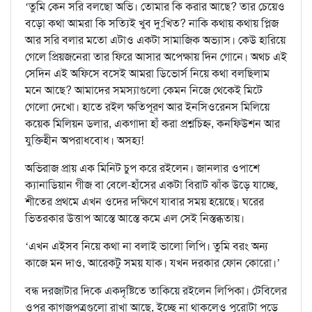
‘তুমি কেন সরি বলছো অভি। তোমার কি করার আছে? তার চেয়েও
বড়ো কথা আমরা কি সত্যিই খুব দু:খিত? নাকি কথায় কথায় প্লিজ
আর সরি বলার মতো এটাও একটা সামাজিক অভ্যাস। কেউ হারিয়ে
গেলে প্রিয়জনেরা তার ফিরে আসার অপেক্ষায় দিন গোনে। অথচ এই
সেদিন এই অফিসে বসেই আমরা ডিভোর্স নিয়ে কথা বলছিলাম
মনে আছে? আমাদের সমস্যাগুলো কেমন নিজে থেকেই মিটে
গেলো দেখো। হাতে রইল ক্ষতিপূরণ আর ইনসিওরেনস মিলিয়ে
কয়েক মিলিয়ন ডলার, একগাদা হাঁ করা প্রশ্নচিহ্ন, কনফিউশন আর
যুক্তিহীন অপরাধবোধ। অসহ্য!
অভিরাজ প্রায় এক মিনিট চুপ করে রইলেন। জানলার ওপাশে
ক্যানাডিয়ান গীজ বা বেলে-হাঁসের একটা বিরাট ঝাঁক উড়ে যাচ্ছে,
শীতের প্রথমে এখন ওদের দক্ষিণে যাবার সময় হয়েছে। ঘরের
ভিতরকার উত্তাপ আস্তে আস্তে কমে এল সেই নিস্তব্ধতায়।
‘এখন এইসব নিয়ে কথা না বলাই ভালো লিপি। তুমি বরং অন্য
কাজে মন দাও, আরেকটু সময় যাক। যখন দরকার ফোন কোরো।’
বন্ধ দরজাটার দিকে একদৃষ্টিতে তাকিয়ে রইলেন লিপিকা। টেবিলের
ওপর কাগজপত্রগুলো রাখা আছে, ইচ্ছে না থাকলেও পুরোটা পড়ে