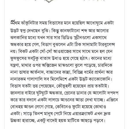
প্র
থম ঝাঁকুনিটার সময় বিভাসের মনে হয়েছিল আধোঘুমে একটা
উদ্ভট স্বপ্ন দেখছেন বুঝি। কিন্তু কানফাটানো শব্দ আর আলোর
ঝলকানির মধ্যে যখন সার সার ভিডিও স্ক্রীনগুলো একসাথে
অন্ধকার হয়ে গেল, বিভাগ বুঝলেন এটা ঠিক সাদামাটা টারবুলেন্স
নয়। বিকট একটা সোঁ-সোঁ আওয়াজের সাথে সাথে মনে হল যেন
ফুসফুসের সবটুকু বাতাস উধাও হয়ে গেছে হঠাৎ। কানের মধ্যে
যন্ত্রণা, মাথার ওপর অক্সিজেন মাস্কগুলো ঝুলে পড়েছে, চারদিকে
নানা ভাষার আর্তনাদ, বাচ্চাদের কান্না, বিভিন্ন ধর্মের প্রার্থনা আর
নানারকম গালাগালি সব মিলেমিশে একটা উদ্ভট ক্যাকোফোনি।
বিভাস যতটা ভয় পেয়েছেন, কৌতূহলী হয়েছেন প্রায় ততটাই।
জানলার বাইরে ঘুটঘুটে অন্ধকার, প্লেনের ডানার যে আলোটা দপদপ
করে তার বদলে একটা লালচে আগুনের আভা দেখা যাচ্ছে। এঞ্জিনে
বোধহয় আগুন লেগে গেছে, কেবিনেও ফুটো হয়েছে কোথাও
একটা। সাড়ে তিনশ মানুষ পেটে নিয়ে এয়ারক্র্যাফট এখন দ্রুত
উচ্চতা হারাচ্ছে, একটু বাদেই হয়ত মাটিতে আছড়ে পড়বে।