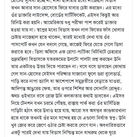
মোটেই সুবিধা হচ্ছে না, নানা হাঙ্গামার মধ্যে নাজেহাল বিভাস
তখন আবার সান-হোসেতে ফিরে যাবার চেষ্টা করছেন। এর মধ্যে
ওঁর ডাক্তারি লাইসেন্স, বোর্ডের সার্টিফিকেট, এইসব কিছুই আর
রিনিউ করা হয়নি। আমেরিকায় শুধু পরীক্ষা পাশ করেই ডাক্তার
হওয়া যায় না। স্বপ্নের মধ্যে বিভাস তখন লাল ফিতের ফাঁস খোলার
চেষ্টায় নাজেহাল হতে থাকেন, তারই মধ্যেই দেখা যায় ওঁর
পাসপোর্ট কখন যেন বদলে গেছে, কাজেই ফিরে যেতে গেলে ভিসা
করাতে হবে। ভিসা অফিসে এক রোগা-প্যাঁটকা খিটখিটে চেহারার
ভদ্রমহিলা বিভাসকে যতরকমের উলটো পালটা প্রশ্ন করছেন উনি
তার একটারও উত্তর দিতে পারছেন না। বসে বসে ভাবছেন কোথায়
গেল সান-হোসের সেইসব পরিষ্কার সাজানো ফুলে ভরা বুলেভার্ড,
গাড়ি করে নাপা ভ্যালি বা আশেপাশে সমুদ্রতীরে বেড়াতে যাওয়া,
আদিগন্ত আঙুরের ক্ষেত, তার ওপরে শিশির আর সোনালি রোদ্দুর।
অথচ ওইখানে বসে রোজ উনি কলকাতার কথাই ভাবতেন। এইসব
নিয়ে টেনশন যখন চরমে পৌঁছয়, রাস্তায় পার্ক করা ওঁর মার্সিডিজ
গাড়িটা হঠাৎ করে উধাও হয়ে যায়, আরো সব অসম্ভব কাণ্ডকারখানা
হতে থাকে তখনই ওঁর মনে সন্দেহ হয় যে এগুলো নির্ঘাত স্বপ্ন। উনি
খুব জোর করে জেগে ওঠার চেষ্টা করতে লেগে যান। অবধারিতভাবে
একটু পরেই দেখা যায় বিভাস নিশ্চিন্ত মনে বাথরুম থেকে ঘুরে