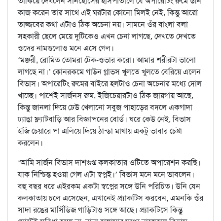
তাকিয়ে দেখলেন সানহোসের হাসপাতালে যে অপারেটিং রুমে উনি
কাজ করেন তার সাথে এই ঘরটার কোনো মিলই নেই, কিন্তু আরো
তাজ্জবের কথা এটাও ঠিক অচেনা নয়। সামনে ওঁর বাংলা বলা
সহকারী ছেলে মেয়ে দুটিকেও এখন চেনা লাগছে, দেখতে দেখতে
ওদের নামগুলোও মনে এসে গেল।
‘মঞ্জরী, রোমিত তোমরা টেক-ওভার করো। আমার শরীরটা ভালো
লাগছে না।’ কোনরকমে গাউন গ্লাভস খুলতে খুলতে বেরিয়ে এলেন
বিভাস। অপারেটিং রুমের বাইরে হলটাও চেনা অচেনার মধ্যে দোল
খাচ্ছে। পাশেই সার্জনস রুম, ইজিচেয়ারটাও ঠিক জায়গায় আছে,
কিন্তু জানলা দিয়ে ঢেউ খেলানো সবুজ পাহাড়ের বদলে একগাদা
ঢ্যাঙা ফ্ল্যাটবাড়ি আর বিজ্ঞাপনের বোর্ড। ঘরে কেউ নেই, বিভাস
ইজি চেয়ারে পা এলিয়ে দিয়ে ঠান্ডা মাথায় একটু ভাবার চেষ্টা
করলেন।
‘আমি সার্জন বিভাস দাশগুপ্ত কলকাতার ওটিতে অপারেশন করছি।
যাক নিশ্চিন্ত হওয়া গেল এটা স্বপ্নই।’ বিভাস মনে মনে ভাবলেন।
বহু বছর ধরে এইরকম একটা স্বপ্নের সঙ্গে উনি পরিচিত। উনি যেন
কলকাতায় চলে এসেছেন, এখানেই প্র্যাকটিস করবেন, এমনকি ওঁর
সাদা রঙের মার্সিডিজ গাড়িটাও সঙ্গে আছে। প্র্যাকটিসে কিন্তু