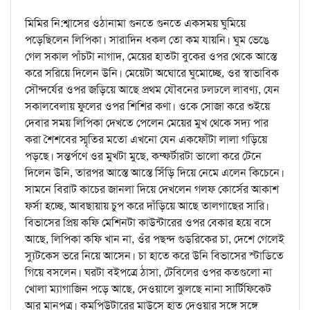
মিমির নি:শ্বাসের ওঠানামা গুনতে গুনতে একসময় ঘুমিয়ে
পড়েছিলেন লিপিকা। সারাদিন ধকল তো কম যায়নি। ঘুম ভেঙে
গেল সকাল পাঁচটা নাগাদ, মেয়ের হাতটা বুকের ওপর থেকে আস্তে
করে সরিয়ে দিলেন উনি। মেয়েটা অঘোরে ঘুমোচ্ছে, ওর স্বাভাবিক
সৌন্দর্যের ওপর জড়িয়ে আছে প্রথম যৌবনের ঢলঢলে লাবণ্য, যেন
সকালবেলায় ফুলের ওপর শিশির কণা। ওকে সোজা করে শুইয়ে
দেবার সময় লিপিকা দেখতে পেলেন মেয়ের মুখ থেকে সদ্য পার
করা শৈশবের স্মৃতির মতো এখনো যেন একফোঁটা লালা গড়িয়ে
পড়ছে। সন্তর্পণে ওর মুখটা মুছে, কম্ফর্টারটা ভালো করে টেনে
দিলেন উনি, তারপর আস্তে আস্তে সিঁড়ি দিয়ে নেমে এলেন কিচেনে।
সামনে বিরাট কাচের জানলা দিয়ে দেখলেন গলফ কোর্সের আকাশ
ফর্সা হচ্ছে, আবছায়ায় চুপ করে দাঁড়িয়ে আছে তালগাছের সারি।
বিভাসের প্রিয় কফি মেশিনটা কাউন্টারের ওপর বেকার হয়ে বসে
আছে, লিপিকা কফি খান না, ওঁর পছন্দ গুড্‌রিকের চা, দেশে গেলেই
স্যুটকেস ভরে নিয়ে আসেন। চা হাতে করে উনি বিভাসের স্টাডিতে
গিয়ে বসলেন। ঘরটা বইপত্রে ঠাসা, টেবিলের ওপর কতগুলো না
খোলা ম্যাগাজিন পড়ে আছে, দেওয়ালে ঝুলছে নানা সার্টিফিকেট
আর মানপত্র। কমপিউটারের মাউসে হাত দেওয়ার সঙ্গে সঙ্গে