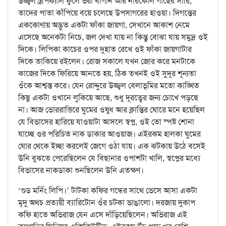
উজ্জ্বল ট্রপিক্যাল ফুলে ভরা বাগান আর নারকোল গাছের সারি,
তাদের পাতা কাঁপিয়ে বয়ে চলেছে উপসাগরের হাওয়া। দিগন্তের
এককোণায় অদ্ভুত একটা ফাঁকা জায়গা, সেখানে আকাশ নেমে
এসেছে অনেকটা নিচে, জল দেখা যায় না কিন্তু বোঝা যায় সমুদ্র ওই
দিকে। লিপিকা কাচের ওপর দুহাত রেখে ওই ফাঁকা জায়গাটার
দিকে তাকিয়ে রইলেন। রোজ সকালে যখন জোর করে মনটাকে
কাজের দিকে ফিরিয়ে আনতে হয়, ঠিক তখনই ওই সুদূর শূন্যতা
ওঁকে আশ্বস্ত করে। যেন রোদ্দুরে উজ্জ্বল বেলাভূমির মতো কাঙ্খিত
কিছু একটা ওখানে লুকিয়ে আছে, শুধু দূরত্বের জন্য চোখে পড়ছে
না। আজ ভোররাত্তিরে ঘুমের ওষুধ আর ক্লান্তির ঘোরে মনে হয়েছিল
যে বিভাসের হারিয়ে যাওয়াটা আসলে স্বপ্ন, ওই তো স্পষ্ট শোনা
যাচ্ছে ওর পরিচিত নাক ডাকার আওয়াজ। এইরকম হালকা ঘুমের
ঘোর থেকে ইচ্ছা করলেই জেগে ওঠা যায়। এক ঝটকায় উঠে বসেই
উনি বুঝতে পেরেছিলেন যে বিছানার ওপাশটা খালি, স্বপ্নের মধ্যে
বিভাসের নাকডাকা শুনছিলেন উনি এতক্ষণ।
‘গুড মর্নিং লিপি।’ টাটকা কফির গন্ধের সাথে ভেসে আসা একটা
মৃদু অথচ প্রত্যয়ী ব্যারিটোন ওঁর চটকা ভাঙালো। দরজায় দুকাপ
কফি হাতে অভিরাজ যেন এসে দাঁড়িয়েছিলেন। অভিরাজ এই