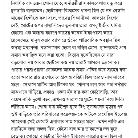
নিয়মিত রামভজন শোনা যেত, সর্দারজীরা সকালবেলায় যত্ন করে
চুলদাড়ি বানাতেন। ছোটবেলা বিভাসের ধারণা ছিল যে নন-বেঙ্গলি
মাত্রেই হিন্দীতে কথা বলে, তাদের শিক্ষাদীক্ষা, কালচার বিশেষ
নেই, মোটের ওপর বাঙালিদের তুলনায় তারা অপকৃষ্ট জীব যদিও
কোনো এক অজানা কারণে তাদের অনেক টাকাপয়সা আছে।
ছেলেমেয়ে মানুষ করার ব্যাপারে ওঁদের পারিবারিক অবস্থান ছিল
অদম্য মধ্যপন্থা, বড়লোকের ছেলে বা বস্তির ছেলে, দু’দলকেই প্রায়
সমান অবাঞ্ছিত মনে করা হতো। বিভাস বুঝেছিলেন যে যারা
বড়লোক নয় আবার ছোটলোকও নয় তারাই আসলে ভদ্রলোক।
পাড়ার পয়সাওয়ালা লোকদের অনেক সময় খাতির করে সাহেব বলা
হতো আবার রাস্তার শেষে যে প্রকাণ্ড বস্তিটা ছিল তারও নাম সাহেব
মহল। সেখানে মাটির আর টিনের ঘর, খোলার চাল আর পচা নর্দমার
মাঝখানে দাঁড়িয়ে, প্রকাণ্ড একটা ইঁট বার-করা কোঠাবাড়ি, তার
বয়েস নাকি দুশো বছর, এখনও সারাগায়ে ঘুঁটের গয়না নিয়ে দিব্যি
দাঁড়িয়ে আছে। শোনা যায় মহীশূর যুদ্ধে টিপু সুলতানের মৃত্যুর পর
ওই বাড়িতে তাঁর পরিবারের কয়েকজনকে আটকে রেখেছিল ইংরেজ
সাহেবরা সেই থেকেই এলাকার নাম সাহেব মহল। তখন নাকি এর
চারদিকে জলা জঙ্গল ছিল, কেঁদো বাঘ আর ডাকাতের দল ঘুরে
বেড়াত। পোড়ো বাড়িটার ঠিকঠাক ইতিহাস কারোর জানা ছিল না