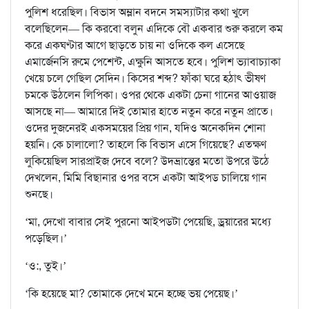
পুলিশ ধরেছিল। বিভাস অম্লান বদনে সমস্যাটার কথা খুলে
বলেছিলেন— কি করবো বলুন এদিকে বৌ একবার শুরু করলে কম
করে একঘণ্টার আগে ছাড়তে চায় না ওদিকে কল এসেছে
এমার্জেনসি রুমে পেশেন্ট, এক্ষুনি আসতে হবে। পুলিশ ভ্যাবাচ্যাকা
খেয়ে চলে গেছিল সেদিন। কিসের শব্দ? ফাঁকা ঘরে হঠাৎ ভীষণ
চমকে উঠলেন লিপিকা। ওপর থেকে একটা চেনা গানের আওয়াজ
আসছে না— আমারে দিই তোমার হাতে নতুন করে নতুন প্রাতে।
ওদের দুজনেরই একসময়ের প্রিয় গান, যদিও অনেকদিন শোনা
হয়নি। কে চালালো? তাহলে কি বিভাস এসে গিয়েছে? এতক্ষণ
লুকিয়েছিল সারপ্রাইজ দেবে বলে? উদভ্রান্তের মতো উপরে উঠে
দেখলেন, মিমি বিছানার ওপর বসে একটা আইপড চালিয়ে গান
শুনছে।
‘মা, দেখো বাবার সেই পুরনো আইপডটা পেয়েছি, ড্রয়ারের মধ্যে
পড়েছিল।’
‘ও:, তুই।’
‘কি হয়েছে মা? তোমাকে দেখে মনে হচ্ছে ভয় পেয়েছ।’