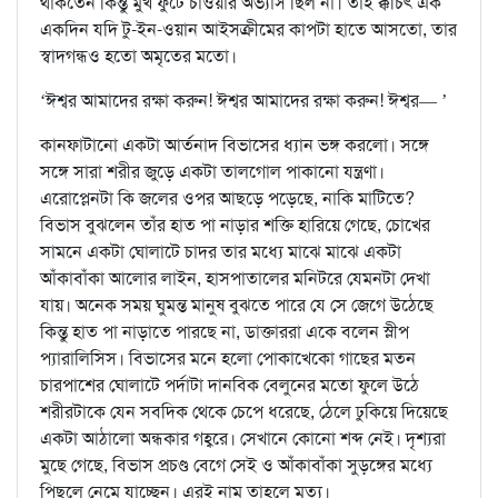
থাকতেন কিন্তু মুখ ফুটে চাওয়ার অভ্যাস ছিল না। তাই ক্কচিৎ এক
একদিন যদি টু-ইন-ওয়ান আইসক্রীমের কাপটা হাতে আসতো, তার
স্বাদগন্ধও হতো অমৃতের মতো।
‘ঈশ্বর আমাদের রক্ষা করুন! ঈশ্বর আমাদের রক্ষা করুন! ঈশ্বর— ’
কানফাটানো একটা আর্তনাদ বিভাসের ধ্যান ভঙ্গ করলো। সঙ্গে
সঙ্গে সারা শরীর জুড়ে একটা তালগোল পাকানো যন্ত্রণা।
এরোপ্লেনটা কি জলের ওপর আছড়ে পড়েছে, নাকি মাটিতে?
বিভাস বুঝলেন তাঁর হাত পা নাড়ার শক্তি হারিয়ে গেছে, চোখের
সামনে একটা ঘোলাটে চাদর তার মধ্যে মাঝে মাঝে একটা
আঁকাবাঁকা আলোর লাইন, হাসপাতালের মনিটরে যেমনটা দেখা
যায়। অনেক সময় ঘুমন্ত মানুষ বুঝতে পারে যে সে জেগে উঠেছে
কিন্তু হাত পা নাড়াতে পারছে না, ডাক্তাররা একে বলেন স্লীপ
প্যারালিসিস। বিভাসের মনে হলো পোকাখেকো গাছের মতন
চারপাশের ঘোলাটে পর্দাটা দানবিক বেলুনের মতো ফুলে উঠে
শরীরটাকে যেন সবদিক থেকে চেপে ধরেছে, ঠেলে ঢুকিয়ে দিয়েছে
একটা আঠালো অন্ধকার গহ্বরে। সেখানে কোনো শব্দ নেই। দৃশ্যরা
মুছে গেছে, বিভাস প্রচণ্ড বেগে সেই ও আঁকাবাঁকা সুড়ঙ্গের মধ্যে
পিছলে নেমে যাচ্ছেন। এরই নাম তাহলে মৃত্যু।