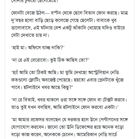
সোনার টুকরো ছেলেমেয়ে।
ফোনটা বেজে উঠল— বস্টন থেকে ছেলে বিতান ফোন করছে। মাত্র
দু’বছর হলো বাড়ি ছেড়ে কলেজে গেছে ছেলেটা। বাবাকে খুব
ভালোবাসে, এই ঘটনায় বেশ একটু ঝাঁকানি খেয়েছে যদিও বাইরে
সেটা দেখাতে চায় না।
‘হাই মা। অফিসে যাচ্ছ নাকি?’
‘না রে এই বেরোবো। তুই ঠিক আছিস তো?’
‘হ্যাঁ আমি তো ঠিকই আছি। মা তুমি দেখছো অস্ট্রেলিয়ান নেভি
কতগুলো ফ্লোটিং অবজেক্ট পেয়েছে। হয়তো এবার প্লেনটাকে খুঁজে
পাবে। হটলাইনে খবর আছে কিছু?’
‘না রে বিতাই, খবর থাকলে ওরা সঙ্গে সঙ্গে ফোন বা টেক্সট করবে।
তাও তুই যখন বলছিস, আমি হটলাইনে ফোন করবো একটা।’
‘মা আমার প্রফেসর বলেছেন যে দরকার হলে উনে পেন্টাগনের সঙ্গে
যোগাযোগ করবেন। জানো তো উনি ডিফেন্সের হয়ে অনেক বড়ো
বড়ো কাজ করেন, অনেককে চেনেন। আমেরিকান নেভি সার্চে