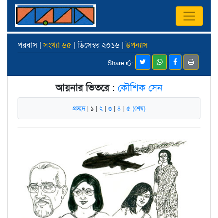
পরবাস |
সংখ্যা ৬৫
| ডিসেম্বর ২০১৬ |
উপন্যাস
Share
আয়নার ভিতরে
:
কৌশিক সেন
প্রচ্ছদ
| ১ |
২
|
৩
|
৪
|
৫ (শেষ)