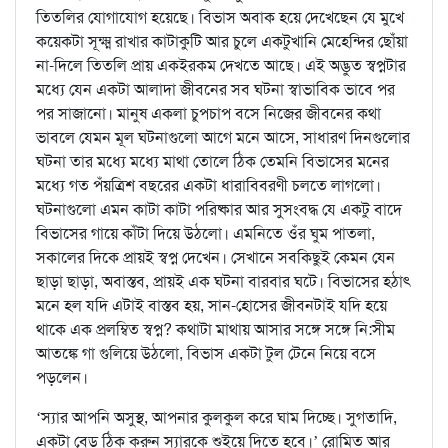
তিতলির যোগাযোগ হয়েছে। বিভাস অবাক হয়ে দেখেছেন যে মুখে
কয়েকটা সূক্ষ্ম রাখার কাটাকুটি আর চুলে একটুখানি মেহেন্দির ছোঁয়া
না-দিলে তিতলি প্রায় একইরকম দেখতে আছে। এই অদ্ভুত স্বপ্নটার
মধ্যে যেন একটা আলাদা জীবনের সব ঘটনা স্বাভাবিক ভাবে পর
পর সাজানো। মানুষ একলা চুপচাপ বসে নিজের জীবনের কথা
ভাবলে যেমন মূল ঘটনাগুলো আগে মনে আসে, সাধারণ দিনগুলোর
ঘটনা তার মধ্যে মধ্যে মাথা তোলে ঠিক তেমনি বিভাসের মনের
মধ্যে গত পঁয়ত্রিশ বছরের একটা ধারাবিবরণী চলতে লাগলো।
ঘটনাগুলো এমন কাটা কাটা পরিষ্কার আর সুসংবদ্ধ যে একটু বাদে
বিভাসের গায়ে কাঁটা দিয়ে উঠলো। এমনিতে ওঁর ঘুম পাতলা,
সকালের দিকে প্রায়ই স্বপ্ন দেখেন। সেখানে সবকিছুই কেমন যেন
ছাড়া ছাড়া, অবাস্তব, প্রায়ই এক ঘটনা বারবার ঘটে। বিভাসের হঠাৎ
মনে হল যদি এটাই বাস্তব হয়, সান-হোসের জীবনটাই যদি হয়ে
থাকে এক প্রলম্বিত স্বপ্ন? কথাটা মাথায় আসার সঙ্গে সঙ্গে নি:সীম
আতঙ্কে গা গুলিয়ে উঠলো, বিভাস একটা টুল টেনে নিয়ে বসে
পড়লেন।
‘স্যার আপনি অসুস্থ, আপনার কুলকুল করে ঘাম দিচ্ছে। সুগতাদি,
একটা বেড ঠিক করুন স্যারকে শুইয়ে দিতে হবে।’ রোমিত আর