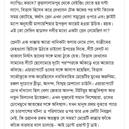
ল্যান্ডিং করবে? কুয়ালালামপুর থেকে বেইজিং যেতে ছয় ঘন্টা
লাগে, বিভাস হিসেব করে দেখলেন টেক অফের পর ঘন্টা তিনেক
সময় কেটেছে, অর্থাৎ প্লেন এখন খোলা সমুদ্রের ওপরে এবং ফ্লাইট
ম্যাপ অনুযায়ী মালয়েশিয়ার উপকূল কাছেই হওয়া উচিত। হয়ত।
এই তো সেদিন হাডসন নদীর মধ্যে একটা প্লেন নেমেছিল না?
প্লেনটা এক ধাক্কায় আরো খানিকটা তলায় নেমে গেল, যাত্রীদের
দেহগুলো ছিটকে উঠতে চাইলো উপরের দিকে, সীট বেল্‌ট না
থাকলে নির্ঘাৎ ছাদের সঙ্গে মাথা ঠুকে যেত। বিভাস দেখলেন
সামনের সীটে ছেলেমেয়ে দুটো পরস্পরকে আঁকড়ে ধরে অঝোরে
কাঁদছে। এয়ারপোর্টে ওদের সঙ্গে আলাপ হয়েছিল, বিভাস
সকৌতুকে লক্ষ করেছিলেন নববিবাহিত মেয়েটির মুখের অরুণিমা,
চঞ্চল দুচোখে ব্রীড়া, আনন্দ, বিস্ময় মেশানো চাউনি। এয়ারপোর্টে
চোখ ধাঁধানো ছিল খেলা জেতার আনন্দ, টইটম্বুর আত্মবিশ্বাস আর
নতুন মিলনের উত্তেজনা। এখন দুজনেই সমান দিশেহারা, ওদের
চোখেমুখে আতঙ্কের সঙ্গে অবিশ্বাস। যখন মানুষ প্রথম বুঝতে পারে
যে চারপাশের ঘটনা ও পরিণামের ওপর তার এক ফোঁটা নিয়ন্ত্রণ
নেই, কি ভয়ানক রকম অপ্রস্তুত সে সময়? মেয়েটি কান্নার ফাঁকে
ফাঁকে বারবার বলে চলেছে-- আই ডোন্ট ওয়ান্ট টু ডাই।