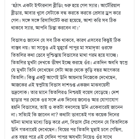
‘হঠাৎ একটা ইন্টারনাল ব্লীডিং শুরু হয়ে গেল স্যার। আর্টেরিয়াল
ব্লীডার, আবার খুলে সেটাকে বন্ধ করতে করতে প্রেসার ড্রপ করে
গেল। সঙ্গে সঙ্গে রিসাসিটেট করা হয়েছে, আশা করি সব ঠিক
থাকবে স্যার, আপনি চিন্তা করবেন না।’
বিভাসও জানেন যে সব ঠিক থাকবে, কারণ এসবের কিছুই ঠিক
বাস্তব নয়। তা সত্ত্বেও এই মুহূর্তে পাপুর মা সমাদৃতা ওরফে
তিতলির কথা ভেবে দুশ্চিন্তায় বিভাসের মাথা গরম হয়ে যাচ্ছে।
তিতলির মুখটা দেখতে ভীষণ ইচ্ছে করছে ওঁর। এতদিন অবধি স্বপ্নে
যে মুখটা তিনি দেখেছেন সেটা আজ থেকে কুড়ি বছর আগেকার
তিতলি। কিন্তু একটু আগেই উনি আয়নায় নিজেকে দেখেছেন,
আজকের এই স্বপ্নটায় বিভাস দাশগুপ্ত একজন মাঝবয়েসী
ভদ্রলোক। তার মানে তিতলিরও নিশ্চয়ই বয়েস বেড়েছে। দেশ
ছাড়ার পর থেকে ওর সঙ্গে এক দিনের জন্যেও আর যোগাযোগ
হয়নি বিভাসের, তাই ও কতটা বদলেছে উনি একেবারেই জানেন
না। সত্যিই কি জানেন না? কথাটা ভাবতেই গত কয়েক দিনের
ঘটনা মাথার মধ্যে ভিড় করে এল, বিভাস টের পেলেন যে তিতলিকে
উনি গতবারেই দেখেছেন। বিয়ের পর তিতলি মুম্বাই চলে গেছিল,
এত বছর পরে এই সেদিন পাপুর অসুখটা নিয়েও ওঁর সাথে