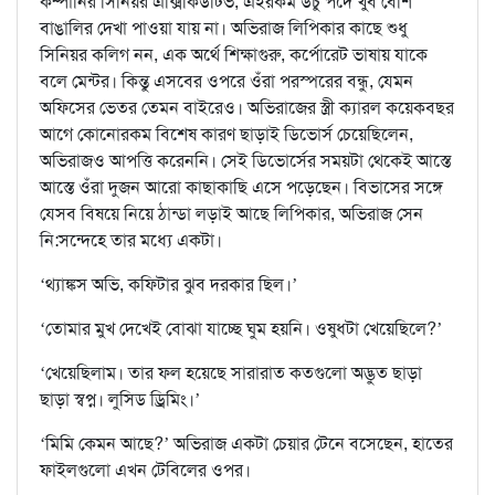
কম্পানির সিনিয়র এক্সিকিউটিভ, এইরকম উঁচু পদে খুব বেশি
বাঙালির দেখা পাওয়া যায় না। অভিরাজ লিপিকার কাছে শুধু
সিনিয়র কলিগ নন, এক অর্থে শিক্ষাগুরু, কর্পোরেট ভাষায় যাকে
বলে মেন্টর। কিন্তু এসবের ওপরে ওঁরা পরস্পরের বন্ধু, যেমন
অফিসের ভেতর তেমন বাইরেও। অভিরাজের স্ত্রী ক্যারল কয়েকবছর
আগে কোনোরকম বিশেষ কারণ ছাড়াই ডিভোর্স চেয়েছিলেন,
অভিরাজও আপত্তি করেননি। সেই ডিভোর্সের সময়টা থেকেই আস্তে
আস্তে ওঁরা দুজন আরো কাছাকাছি এসে পড়েছেন। বিভাসের সঙ্গে
যেসব বিষয়ে নিয়ে ঠান্ডা লড়াই আছে লিপিকার, অভিরাজ সেন
নি:সন্দেহে তার মধ্যে একটা।
‘থ্যাঙ্কস অভি, কফিটার ঝুব দরকার ছিল।’
‘তোমার মুখ দেখেই বোঝা যাচ্ছে ঘুম হয়নি। ওষুধটা খেয়েছিলে?’
‘খেয়েছিলাম। তার ফল হয়েছে সারারাত কতগুলো অদ্ভুত ছাড়া
ছাড়া স্বপ্ন। লুসিড ড্রিমিং।’
‘মিমি কেমন আছে?’ অভিরাজ একটা চেয়ার টেনে বসেছেন, হাতের
ফাইলগুলো এখন টেবিলের ওপর।