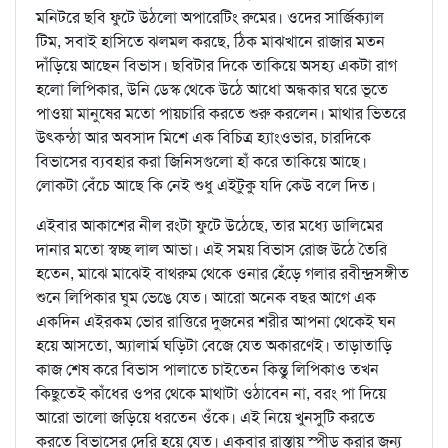
মনিটরে ছবি ফুটে উঠলো অপারেটিং রুমের। ওদের সার্জিক্যাল
টিম, সবাই হাসিতে ঝলমল করছে, ঠিক মাঝখানে রাজার মতন
দাঁড়িয়ে আছেন বিভাস। ছবিটার দিকে তাকিয়ে অসহ্য একটা রাগ
হলো লিপিকার, উনি ডেস্ক থেকে উঠে আধো অন্ধকার ঘরে ভূতে
পাওয়া মানুষের মতো পায়চারি করতে শুরু করলেন। মাথার ভিতরে
উৎকন্ঠা আর অবসাদ মিশে এক বিচিত্র হ্যাংওভার, চারদিকে
বিভাসের ব্যবহার করা জিনিসগুলো হাঁ করে তাকিয়ে আছে।
লোকটা বেঁচে আছে কি নেই শুধু এইটুকু যদি কেউ বলে দিত।
এইবার আকাশের নীল রংটা ফুটে উঠেছে, তার মধ্যে ডালিমের
দানার মতো স্বচ্ছ লাল আভা। এই সময় বিভাস রোজ উঠে তৈরি
হতেন, মাঝে মাঝেই বাথরুম থেকে ওনার হেঁড়ে গলার রবীন্দ্রসঙ্গীত
শুনে লিপিকার ঘুম ভেঙে যেত। আরো অনেক বছর আগে এক
একদিন এইরকম ভোর রাত্তিরে দুজনের শরীর আপনা থেকেই ঘন
হয়ে আসতো, অ্যালার্ম ঘড়িটা বেজে যেত অকারণেই। তাড়াতাড়ি
কাজ শেষ করে বিভাস পালাতে চাইতেন কিন্তু লিপিকাও তখন
কিছুতেই কাঁধের ওপর থেকে মাথাটা ওঠাবেন না, বরং পা দিয়ে
আরো ভালো জড়িয়ে ধরতেন ওঁকে। এই নিয়ে খুনসুটি করতে
করতে বিভাসের দেরি হয়ে যেত। একবার রাস্তায় স্পীড করার জন্য