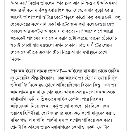
‘মন্দ নয়,’ বিভাস ভাবলেন, ‘খুব দ্রুত আর নিশ্চিন্ত এই অতিক্রমণ।
আমার জীবনে যা-কিছু হবার ছিল হয়ে গেছে, এবার বুড়ো হবার
আগেই তল্পিতল্পা গুটিয়ে কেটে পড়লে কারো কিছু বলার নেই। শুধু
ছেলেমেয়ের সঙ্গে যদি এক মিনিটের জন্য কথা বলে নেওয়া যেত,
তাহলে আর একটুও আফসোস থাকতো না।’ আশেপাশে আরো
অনেকেই পাগলের মত ফোন করার চেষ্টা করছে, তাদের চেঁচামেচি
শুনেই বোঝা যায় যন্ত্রগুলো এখন বেকার। বিভাস সীটের পেছন
থেকে ফোনটাকে একবার টেনে নিয়ে আবার যথাস্থানে রেখে
দিলেন।
‘পুট অন ইয়োর লাইফ ভেস্টস!’— আইলের মাঝখান থেকে কেবিন
ক্রু মেয়েটির তীক্ষ্ণ চীৎকার। একটু আগেই ওর হেঁটে যাওয়ার নিখুঁত
ভঙ্গিমাটির দিকে মুগ্ধ চোখে তাকিয়েছিলেন বিভাস কিন্তু এখন ওর
আই-লাইনার টানা চোখের মধ্যে আলকাতরার মতো ঘন আতংক
মাখামাখি। উনি যান্ত্রিকভাবে লাইফ ভেস্টটা পরে নিলেন।
অক্সিজেনটা নিয়ে এখন একটু ভালো লাগছে। চারদিকে এখন
ভয়াবহ হিস্টিরিয়া, ছোট জায়গার মধ্যে কয়েকশো মানুষের কান্না,
বমির গন্ধ, গালাগালি, প্রার্থনা সব তালগোল পাকিয়ে একাকার।
প্লেনটা কি তাহলে ভারত মহাসাগরের কোথাও একটা ওয়াটার