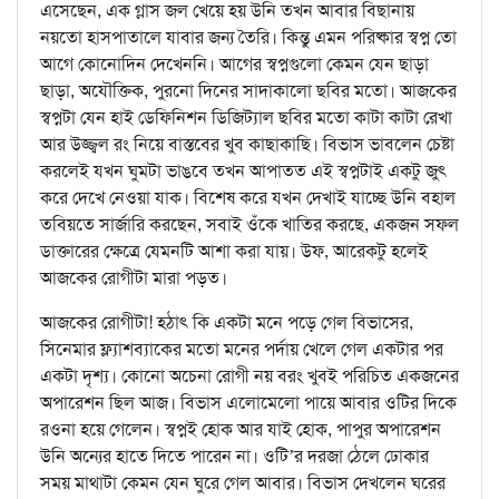
এসেছেন, এক গ্লাস জল খেয়ে হয় উনি তখন আবার বিছানায়
নয়তো হাসপাতালে যাবার জন্য তৈরি। কিন্তু এমন পরিষ্কার স্বপ্ন তো
আগে কোনোদিন দেখেননি। আগের স্বপ্নগুলো কেমন যেন ছাড়া
ছাড়া, অযৌক্তিক, পুরনো দিনের সাদাকালো ছবির মতো। আজকের
স্বপ্নটা যেন হাই ডেফিনিশন ডিজিট্যাল ছবির মতো কাটা কাটা রেখা
আর উজ্জ্বল রং নিয়ে বাস্তবের খুব কাছাকাছি। বিভাস ভাবলেন চেষ্টা
করলেই যখন ঘুমটা ভাঙবে তখন আপাতত এই স্বপ্নটাই একটু জুৎ
করে দেখে নেওয়া যাক। বিশেষ করে যখন দেখাই যাচ্ছে উনি বহাল
তবিয়তে সার্জারি করছেন, সবাই ওঁকে খাতির করছে, একজন সফল
ডাক্তারের ক্ষেত্রে যেমনটি আশা করা যায়। উফ, আরেকটু হলেই
আজকের রোগীটা মারা পড়ত।
আজকের রোগীটা! হঠাৎ কি একটা মনে পড়ে গেল বিভাসের,
সিনেমার ফ্ল্যাশব্যাকের মতো মনের পর্দায় খেলে গেল একটার পর
একটা দৃশ্য। কোনো অচেনা রোগী নয় বরং খুবই পরিচিত একজনের
অপারেশন ছিল আজ। বিভাস এলোমেলো পায়ে আবার ওটির দিকে
রওনা হয়ে গেলেন। স্বপ্নই হোক আর যাই হোক, পাপুর অপারেশন
উনি অন্যের হাতে দিতে পারেন না। ওটি’র দরজা ঠেলে ঢোকার
সময় মাথাটা কেমন যেন ঘুরে গেল আবার। বিভাস দেখলেন ঘরের