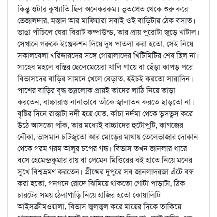
কিন্তু ওটার কুখ্যাতি ছিল অনেকরকম। ভূতপ্রেত থেকে শুরু করে
ভেজালদার, মস্তান আর মাফিয়ারা সবাই ওই বাড়িটায় ঠেক বসাত।
ভাঙা পাঁচিলে ঘেরা বিরাট কম্পাউন্ড, তার প্রায় পুরোটা জুড়ে খাটাল।
সেখানে গরুকে ইঞ্জেকশন দিয়ে দুধ পাতলা করা হতো, সেই নিয়ে
সকালবেলা খরিদ্দারদের সঙ্গে গোয়ালাদের খিটিমিটির শেষ ছিল না।
সাহেব মহলে বস্তির ছেলেমেয়েরা খালি গায়ে বা ছেঁড়া কাপড় পরে
বিভাসদের বাড়ির সামনে খেলে বেড়াত, হইচই করতো সারাদিন।
পাশের বাড়ির বৃদ্ধ ভদ্রলোক প্রায়ই তাদের লাঠি নিয়ে তাড়া
করতেন, বাচ্চারাও নানাভাবে তাঁকে জ্বালাতন করতে ছাড়তো না।
বৃষ্টির দিনে রাস্তাটা নদী হয়ে যেত, কাঁচা নর্দমা থেকে ভুসভুস করে
উঠে আসতো পাঁক, তার মধ্যেই বাচ্চাদের হুটোপুটি, কাগজের
নৌকা, ভাসমান চটিজুতো আর মোড়ের মাথায় তেলেভাজার দোকান
থেকে গরম গরম আলুর চপের গন্ধ। বিভাস তখন জানলার ধারে
বসে হেমেন্দ্রকুমার রায় বা প্রেমেন মিত্তিরের বই হাতে নিয়ে মনের
সুখে বিশ্বভ্রমণ করতেন। গ্রীষ্মের দুপুরে সব জানলাদরজা এঁটে বন্ধ
করা হতো, গনগনে রোদে ঝিমিয়ে থাকতো গোটা পাড়াটা, ঠিক
চারটের সময় ঠেলাগাড়ি নিয়ে হাজির হতো কোয়ালিটি
আইসক্রীমওয়ালা, বিভাস জ্বলজ্বল করে মায়ের দিকে তাকিয়ে