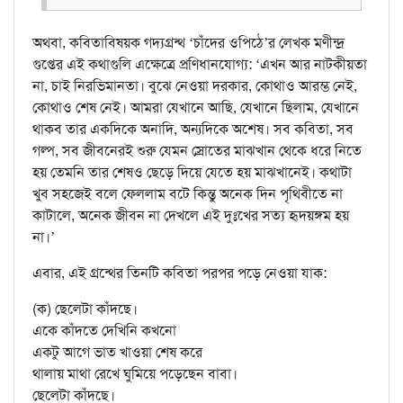
অথবা, কবিতাবিষয়ক গদ্যগ্রন্থ ‘চাঁদের ওপিঠে’র লেখক মণীন্দ্র
গুপ্তের এই কথাগুলি এক্ষেত্রে প্রণিধানযোগ্য: ‘এখন আর নাটকীয়তা
না, চাই নিরভিমানতা। বুঝে নেওয়া দরকার, কোথাও আরম্ভ নেই,
কোথাও শেষ নেই। আমরা যেখানে আছি, যেখানে ছিলাম, যেখানে
থাকব তার একদিকে অনাদি, অন্যদিকে অশেষ। সব কবিতা, সব
গল্প, সব জীবনেরই শুরু যেমন স্রোতের মাঝখান থেকে ধরে নিতে
হয় তেমনি তার শেষও ছেড়ে দিয়ে যেতে হয় মাঝখানেই। কথাটা
খুব সহজেই বলে ফেললাম বটে কিন্তু অনেক দিন পৃথিবীতে না
কাটালে, অনেক জীবন না দেখলে এই দুঃখের সত্য হৃদয়ঙ্গম হয়
না।’
এবার, এই গ্রন্থের তিনটি কবিতা পরপর পড়ে নেওয়া যাক:
(ক) ছেলেটা কাঁদছে।
একে কাঁদতে দেখিনি কখনো
একটু আগে ভাত খাওয়া শেষ করে
থালায় মাথা রেখে ঘুমিয়ে পড়েছেন বাবা।
ছেলেটা কাঁদছে।