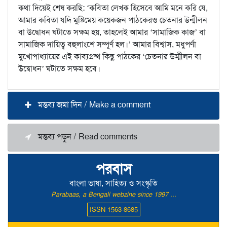
কথা দিয়েই শেষ করছি: ‘কবিতা লেখক হিসেবে আমি মনে করি যে,
আমার কবিতা যদি মুষ্টিমেয় কয়েকজন পাঠকেরও চেতনার উন্মীলন
বা উদ্বোধন ঘটাতে সক্ষম হয়, তাহলেই আমার ‘সামাজিক কাজ’ বা
সামাজিক দায়িত্ব বহুলাংশে সম্পূর্ণ হল।’ আমার বিশ্বাস, মধুপর্ণা
মুখোপাধ্যায়ের এই কাব্যগ্রন্থ কিছু পাঠকের ‘চেতনার উম্মীলন বা
উদ্বোধন’ ঘটাতে সক্ষম হবে।
মন্তব্য জমা দিন / Make a comment
মন্তব্য পড়ুন / Read comments
পরবাস
বাংলা ভাষা, সাহিত্য ও সংস্কৃতি
Parabaas, a Bengali webzine since 1997 ...
ISSN 1563-8685