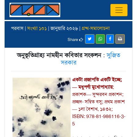
পরবাস |
সংখ্যা ১০১
| জানুয়ারি ২০২৬ |
গ্রন্থ-সমালোচনা
Share
অনুভূতিগ্রাহ্য নামহীন কবিতার সংকলন
:
সুজিত
সরকার
একটা প্রজাপতি একটি ইচ্ছে;
— মধুপর্ণা মুখোপাধ্যায়
;
প্রকাশক— সুন্দরবন প্রকাশন;
প্রচ্ছদ- সম্বিত বসু; প্রথম প্রকাশ
— ১লা বৈশাখ, ১৪৩২;
ISBN: 978-81-986116-3-
5