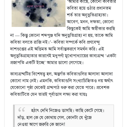
‘আমার কাছে, কোনো কবিতার
কবিতা হয়ে ওঠার প্রধানতম
শর্ত তার অনুভূতিগ্রাহ্যতা।
আবেগ, মনন, দক্ষতা, কোনো
কিছুকেই আমি অস্বীকার করছি
না — কিন্তু কোনো শব্দপুঞ্জ যদি অনুভূতিগ্রাহ্য না হয়, তাকে আমি
কবিতা বলতে রাজি নই।’- কবিতা সম্পর্কে কবি প্রণবেন্দু
দাশগুপ্তের এই অভিমত আমি সর্বান্তকরণে সমর্থন করি। এই
অনুভূতিগ্রাহ্যতার কারণেই মধুপর্ণা মুখোপাধ্যায়ের কাব্যগ্রন্থ ‘একটা
প্রজাপতি একটি ইচ্ছে’ আমার ভালো লেগেছে।
কাব্যগ্রন্থটির বিশেষত্ব হল, অন্তর্গত কবিতাগুলির আলাদা আলাদা
কোনো নাম নেই। এমনকি, কবিতাগুলি সংখ্যাচিহ্নিতও নয় অর্থাৎ
যেকোনো পৃষ্ঠা থেকেই গ্রন্থপাঠ শুরু করা যেতে পারে। প্রবেশক
কবিতাটিতে যেন তারই পূর্বাভাস লক্ষ্য করা যায়ঃ
হঠাৎ দেখি নিজেও ভাসছি। কাছি কেটে গেছে।
দাঁড়, হাল কে যে কোথায় গেল, কোনটা যে খুঁজে
নেওয়া আগে জরুরি কে জানে!