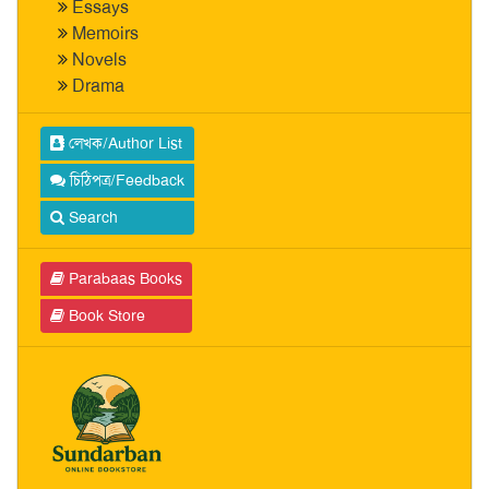
Essays
Memoirs
Novels
Drama
লেখক/Author List
চিঠিপত্র/Feedback
Search
Parabaas Books
Book Store