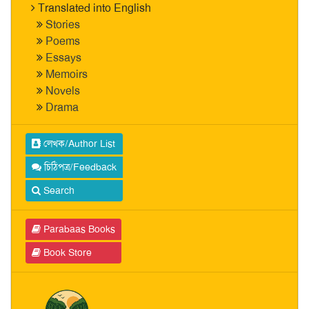
Translated into English
Stories
Poems
Essays
Memoirs
Novels
Drama
লেখক/Author List
চিঠিপত্র/Feedback
Search
Parabaas Books
Book Store