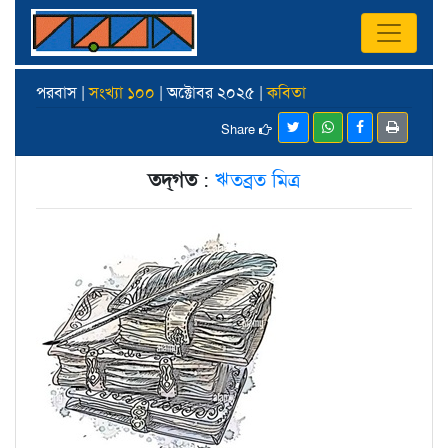
পরবাস |
সংখ্যা ১০০
| অক্টোবর ২০২৫ |
কবিতা
Share
তদ্‌গত
:
ঋতব্রত মিত্র