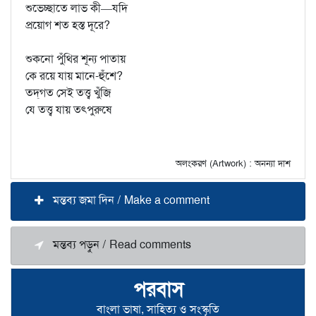
শুভেচ্ছাতে লাভ কী—যদি
প্রয়োগ শত হস্ত দূরে?
শুকনো পুঁথির শূন্য পাতায়
কে রয়ে যায় মানে-হুঁশে?
তদ্‌গত সেই তত্ত্ব খুঁজি
যে তত্ত্ব যায় তৎপুরুষে
অলংকরণ (Artwork) : অনন্যা দাশ
মন্তব্য জমা দিন / Make a comment
মন্তব্য পড়ুন / Read comments
পরবাস
বাংলা ভাষা, সাহিত্য ও সংস্কৃতি