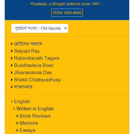
Parabaas, a Bengali webzine since 1997 ...
ISSN 1563-8685
ছোটদের পরবাস
Satyajit Ray
Rabindranath Tagore
Buddhadeva Bose
Jibanananda Das
Shakti Chattopadhyay
সাক্ষাৎকার
English
Written in English
Book Reviews
Memoirs
Essays