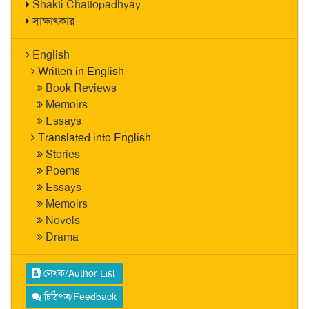
Shakti Chattopadhyay
সাক্ষাৎকার
English
Written in English
Book Reviews
Memoirs
Essays
Translated into English
Stories
Poems
Essays
Memoirs
Novels
Drama
লেখক/Author List
চিঠিপত্র/Feedback