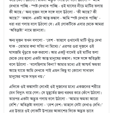
দেখতে পাচ্ছি - স্পষ্ট দেখতে পাচ্ছি - ওই ঘাসের নীচে মাটির তলায়
কী আছে।’ অন্য দুজন সঙ্গে সঙ্গে বলে উঠলো - ‘কী আছে? কী
আছে?’ ‘কঙ্কাল- একটা আস্ত কঙ্কাল - আমি স্পষ্ট দেখতে পাচ্ছি’ -
ধরা ধরা গলায় বলে উঠলো সে। এই লোকটিকে এবার থেকে আমরা
‘অতিদ্রষ্টা’ নামে জানবো।
অন্য দুজন তখন বললো - ‘বেশ - তাহলে ওখানেই মাটি খুঁড়ে দেখা
যাক - তোমার কথা সত্যি না মিথ্যে।’ এরপর ওরা দুজনে ওই
ঘাসজমি খুঁড়তে শুরু করলো। আর একটু বাদেই ওই মাটির তলা
থেকে বের হলো একটা আস্ত মানুষের কঙ্কাল। সঙ্গে সঙ্গে অতিদ্রষ্টা
বলে উঠলো - ‘বলেছিলাম কিনা? আমার মধ্যে এই আশ্চর্য ক্ষমতা
আছে যাতে আমি দেখতে পাই এমন কিছু যা কোনো সাধারণ
মানুষের পক্ষে সম্ভব নয়।’
এদিকে ওই কঙ্কালটা দেখেই ওই দুজনের মধ্যে একজনের শরীরে
যেন বিদ্যুৎ বয়ে গেল। সে মুহূর্তের জন্য থরথর করে কেঁপে উঠলো।
তারপর একটা অদ্ভুত গলায় বলে উঠলো - ‘আমার ক্ষমতা আরো
বেশি।’ অতিদ্রষ্টা বললো - ‘বেশ বেশ। তাহলে সেটা দেখাও দেখি।’
এর উত্তরে ওই লোকটি উপরের আকাশের দিকে অদ্ভুত ভাবে