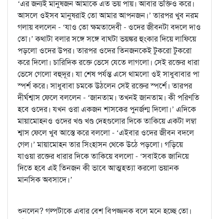
‘এর জন্যই মানুষজন আমাকে এত ভয় পায়। আবার ভক্তিও করে।
আসলে ওইসব মানুষরাই তো আমার আপনজন।’ তারপর খুব নরম
গলায় বললেন - ‘যাও তো ক্ষমতাদেবী - ওদের জীবনটা বদলে দাও
তো।’ কথাটা বলার সঙ্গে সঙ্গে বাঘটা ভয়ঙ্কর হুংকার দিয়ে লাফিয়ে
পড়লো ওদের উপর। তারপর ওদের তিনজনকেই টুকরো টুকরো
করে দিলো। চারিদিক রক্তে ভেসে যেতে লাগলো। সেই রক্তের ধারা
ভেসে গেলো বহুদূর। যা শেষ পর্যন্ত এসে থামলো ওই সাধুবাবার পা
স্পর্শ করে। সাধুবাবা চমকে উঠলেন সেই রক্তের স্পর্শে। তারপর
দীর্ঘশ্বাস ফেলে বললেন - ‘জানতাম। তখনই জানতাম। কী পরিণতি
হবে ওদের। যখন ওরা একজন শাসকের পুনর্জন্ম দিলো।’ এদিকে
মায়ামোহনও ওদের খণ্ড খণ্ড দেহগুলোর দিকে তাকিয়ে একটা লম্বা
শ্বাস ফেলে খুব আস্তে করে বললো - ‘এইবার ওদের জীবন বদলে
গেল।’ মায়ামোহন তার সিংহাসন থেকে উঠে পড়লো। গড়িয়ে
যাওয়া রক্তের ধারার দিকে তাকিয়ে বললো - ‘সবাইকে জানিয়ে
দিতে হবে এই তিনজন কী ভাবে আত্মহত্যা করলো ভয়ানক
মানসিক অবসাদে।’
শুনলেন? গল্পটাকে এবার বেশ বিপজ্জনক বলে মনে হচ্ছে তো।