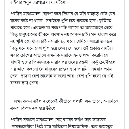
এইবার শুনুন এরপরে যা যা ঘটলো।
পরদিন মায়ামোহন ঘোষণা করে দিলেন যে তাঁর রাজত্বে কেউ যেন
মনের কষ্টে না থাকে। সবাইকে খুশি হয়ে থাকতে হবে। ফুর্তিতে
থাকতে হবে। এরজন্য যা খরচপাতি লাগবে তা মায়ামোহন দেবে।
কিন্তু মানুষজনের জীবনে অবসাদ নয় আনন্দ চাই। মন খারাপ করে
নয় খুশি হয়ে থাকা চাই - সারাবছর ধরে। এদিকে আরো একজন
কিন্তু মনে মনে বেশ খুশি হয়ে গেল। সে হলো ওই প্রকাণ্ড বাঘটা।
সবার চোখের আড়ালে এমনকি মায়ামোহনও লক্ষ্য করেনি যে
বাঘটা ওদের তিনজনকে মারার পর ওদের রক্তটা একটু চেটেছিলো।
এর আগে কখনো সে মানুষের রক্তের স্বাদ পায়নি। এইবার প্রথম
পেল। স্বাদটা বেশ ভালোই লাগলো তার। বেশ খুশি হলো সে এই
রক্তের স্বাদ পেয়ে।
= লক্ষ্য করুন এইখান থেকেই কীভাবে গল্পটা অন্য ভাবে, অন্যদিকে
ক্রমশ বিপজ্জনক হয়ে উঠছে।
পরদিন সকালে মায়ামোহন সেই বাঘের অর্থাৎ তার আদরের
‘ক্ষমতাদেবীর’ পিঠে চড়ে যাচ্ছিলো নিয়মমাফিক। তার রাজত্বের