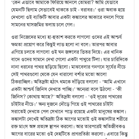
‘কেন এভাবে আমাকে ফিরিয়ে আনলে তোমরা? আমি যেভাবে
যেমনটি ছিলাম সেভাবেই থাকতে চাই - বরাবর।’ ওরা অবাক হয়ে
দেখলো ওই ব্যক্তিটি আবার একটা কঙ্কালের আকারে বদলে গিয়ে
সামনের ঘাসজমির তলায় চলে গেল।
ওরা নিজেদের মধ্যে হা-হুতাশ করতে লাগলো ওদের এই আশ্চর্য
ক্ষমতা প্রয়োগ করে কিছুই লাভ হলো না বলে। তারপর আবার
এগিয়ে চলতে লাগলো ওই ঘন জঙ্গলের ভিতর দিয়ে। এর খানিক
বাদে ওদের সামনে দেখা গেলো একটা পাথুরে টিলা। যার চারিদিকে
নানা ধরনের পাথর ছড়িয়ে ছিলো। মাঝবেলার গনগনে সূর্যের নীচে
সেই পাথরগুলো থেকে যেন ধারালো বর্শার মতো আলো
ঠিকরাচ্ছিল। অতিদ্রষ্টা হঠাৎ থমকে দাঁড়িয়ে বললো - ‘আমি এখানে
একটা আশ্চর্য জিনিস দেখতে পাচ্ছি।’ অন্যেরা বলে উঠলো - ‘কী
জিনিস? কোথায় আছে?’ অতিদ্রষ্টা বললো - ‘ওই দূরের পাথরের
চাঁইটার নীচে।’ অন্য দুজনে দৌড়ে গিয়ে ওই পাথরের চাঁইটা
সরাতেই দেখতে পেল সেখানে পড়ে রয়েছে একটা মানুষের কঙ্কাল।
কঙ্কালটা দেখেই অতিস্রষ্টা ঠিক আগের মতোই ওই কঙ্কালটার শরীরে
রক্ত মাংস অঙ্গ প্রত্যঙ্গ স্থাপন করলো। আর তারপরেই অতিজীবকও
আগের বারের মতো ওই দেহটিতে প্রাণপ্রতিষ্ঠা করলো। এবারে কিন্তু