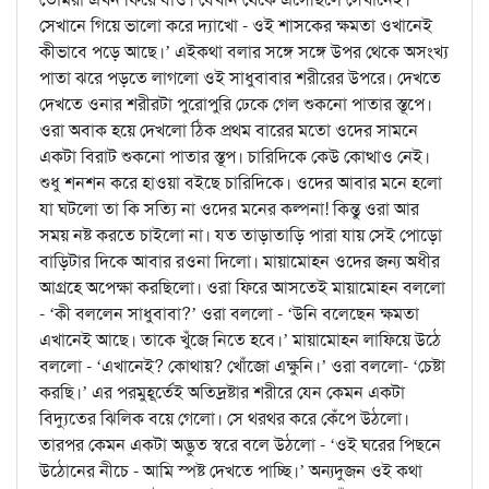
সেখানে গিয়ে ভালো করে দ্যাখো - ওই শাসকের ক্ষমতা ওখানেই
কীভাবে পড়ে আছে।’ এইকথা বলার সঙ্গে সঙ্গে উপর থেকে অসংখ্য
পাতা ঝরে পড়তে লাগলো ওই সাধুবাবার শরীরের উপরে। দেখতে
দেখতে ওনার শরীরটা পুরোপুরি ঢেকে গেল শুকনো পাতার স্তূপে।
ওরা অবাক হয়ে দেখলো ঠিক প্রথম বারের মতো ওদের সামনে
একটা বিরাট শুকনো পাতার স্তূপ। চারিদিকে কেউ কোত্থাও নেই।
শুধু শনশন করে হাওয়া বইছে চারিদিকে। ওদের আবার মনে হলো
যা ঘটলো তা কি সত্যি না ওদের মনের কল্পনা! কিন্তু ওরা আর
সময় নষ্ট করতে চাইলো না। যত তাড়াতাড়ি পারা যায় সেই পোড়ো
বাড়িটার দিকে আবার রওনা দিলো। মায়ামোহন ওদের জন্য অধীর
আগ্রহে অপেক্ষা করছিলো। ওরা ফিরে আসতেই মায়ামোহন বললো
- ‘কী বললেন সাধুবাবা?’ ওরা বললো - ‘উনি বলেছেন ক্ষমতা
এখানেই আছে। তাকে খুঁজে নিতে হবে।’ মায়ামোহন লাফিয়ে উঠে
বললো - ‘এখানেই? কোথায়? খোঁজো এক্ষুনি।’ ওরা বললো- ‘চেষ্টা
করছি।’ এর পরমুহূর্তেই অতিদ্রষ্টার শরীরে যেন কেমন একটা
বিদ্যুতের ঝিলিক বয়ে গেলো। সে থরথর করে কেঁপে উঠলো।
তারপর কেমন একটা অদ্ভুত স্বরে বলে উঠলো - ‘ওই ঘরের পিছনে
উঠোনের নীচে - আমি স্পষ্ট দেখতে পাচ্ছি।’ অন্যদুজন ওই কথা