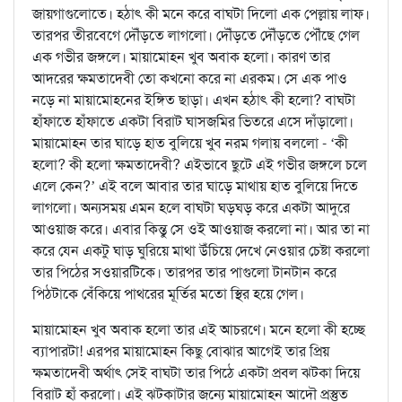
জায়গাগুলোতে। হঠাৎ কী মনে করে বাঘটা দিলো এক পেল্লায় লাফ।
তারপর তীরবেগে দৌঁড়তে লাগলো। দৌঁড়তে দৌঁড়তে পৌঁছে গেল
এক গভীর জঙ্গলে। মায়ামোহন খুব অবাক হলো। কারণ তার
আদরের ক্ষমতাদেবী তো কখনো করে না এরকম। সে এক পাও
নড়ে না মায়ামোহনের ইঙ্গিত ছাড়া। এখন হঠাৎ কী হলো? বাঘটা
হাঁফাতে হাঁফাতে একটা বিরাট ঘাসজমির ভিতরে এসে দাঁড়ালো।
মায়ামোহন তার ঘাড়ে হাত বুলিয়ে খুব নরম গলায় বললো - ‘কী
হলো? কী হলো ক্ষমতাদেবী? এইভাবে ছুটে এই গভীর জঙ্গলে চলে
এলে কেন?’ এই বলে আবার তার ঘাড়ে মাথায় হাত বুলিয়ে দিতে
লাগলো। অন্যসময় এমন হলে বাঘটা ঘড়ঘড় করে একটা আদুরে
আওয়াজ করে। এবার কিন্তু সে ওই আওয়াজ করলো না। আর তা না
করে যেন একটু ঘাড় ঘুরিয়ে মাথা উঁচিয়ে দেখে নেওয়ার চেষ্টা করলো
তার পিঠের সওয়ারটিকে। তারপর তার পাগুলো টানটান করে
পিঠটাকে বেঁকিয়ে পাথরের মূর্তির মতো স্থির হয়ে গেল।
মায়ামোহন খুব অবাক হলো তার এই আচরণে। মনে হলো কী হচ্ছে
ব্যাপারটা! এরপর মায়ামোহন কিছু বোঝার আগেই তার প্রিয়
ক্ষমতাদেবী অর্থাৎ সেই বাঘটা তার পিঠে একটা প্রবল ঝটকা দিয়ে
বিরাট হাঁ করলো। এই ঝটকাটার জন্যে মায়ামোহন আদৌ প্রস্তুত