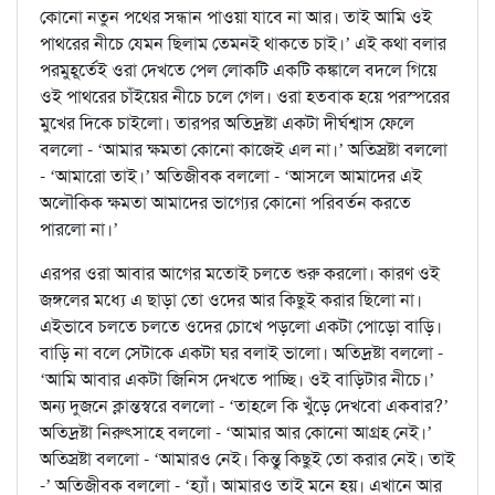
কোনো নতুন পথের সন্ধান পাওয়া যাবে না আর। তাই আমি ওই
পাথরের নীচে যেমন ছিলাম তেমনই থাকতে চাই।’ এই কথা বলার
পরমুহূর্তেই ওরা দেখতে পেল লোকটি একটি কঙ্কালে বদলে গিয়ে
ওই পাথরের চাঁইয়ের নীচে চলে গেল। ওরা হতবাক হয়ে পরস্পরের
মুখের দিকে চাইলো। তারপর অতিদ্রষ্টা একটা দীর্ঘশ্বাস ফেলে
বললো - ‘আমার ক্ষমতা কোনো কাজেই এল না।’ অতিস্রষ্টা বললো
- ‘আমারো তাই।’ অতিজীবক বললো - ‘আসলে আমাদের এই
অলৌকিক ক্ষমতা আমাদের ভাগ্যের কোনো পরিবর্তন করতে
পারলো না।’
এরপর ওরা আবার আগের মতোই চলতে শুরু করলো। কারণ ওই
জঙ্গলের মধ্যে এ ছাড়া তো ওদের আর কিছুই করার ছিলো না।
এইভাবে চলতে চলতে ওদের চোখে পড়লো একটা পোড়ো বাড়ি।
বাড়ি না বলে সেটাকে একটা ঘর বলাই ভালো। অতিদ্রষ্টা বললো -
‘আমি আবার একটা জিনিস দেখতে পাচ্ছি। ওই বাড়িটার নীচে।’
অন্য দুজনে ক্লান্তস্বরে বললো - ‘তাহলে কি খুঁড়ে দেখবো একবার?’
অতিদ্রষ্টা নিরুৎসাহে বললো - ‘আমার আর কোনো আগ্রহ নেই।’
অতিস্রষ্টা বললো - ‘আমারও নেই। কিন্তু কিছুই তো করার নেই। তাই
-’ অতিজীবক বললো - ‘হ্যাঁ। আমারও তাই মনে হয়। এখানে আর