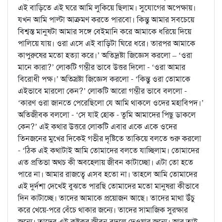
এই বাড়িতে এই ঘরে আমি লুকিয়ে ছিলাম। সুযোগের অপেক্ষায়।
যখন আমি পাল্টা আক্রমণ করতে পারবো। কিন্তু আমার সবচেয়ে
বিশ্বস্ত মানুষটা আমার সঙ্গে বেইমানি করে আমাকে ধরিয়ে দিয়ে
পালিয়ে যায়। ওরা এসে এই বাড়িটা ঘিরে ধরে। তারপর আমাকে
কাপুরুষের মতো হত্যা করে।’ অতিদ্রষ্টা জিজ্ঞেস করলো – ‘ওরা
মানে কারা?’ লোকটি গম্ভীর ভাবে উত্তর দিলো - ‘ওরা আমার
বিরোধী পক্ষ।’ অতিস্রষ্টা জিজ্ঞেস করলো - ‘কিন্তু ওরা তোমাকে
এইভাবে মারলো কেন?’ লোকটি আরো গম্ভীর ভাবে বললো -
‘কারণ ওরা জানতে পেরেছিলো যে আমি থাকলে ওদের মহাবিপদ।’
অতিজীবক বললো - ‘সে যাই হোক - তুমি আমাদের পিছু ডাকলে
কেন?’ এই কথার উত্তরে লোকটি এবার একে একে ওদের
তিনজনের মুখের দিকেই গভীর দৃষ্টিতে তাকিয়ে বলতে শুরু করলো
- ‘ঠিক এই কথাটাই আমি তোমাদের বলতে যাচ্ছিলাম। তোমাদের
এত প্রতিভা অথচ কী অবহেলায় জীবন কাটাচ্ছো। এটা তো হতে
পারে না। আমার রাজত্বে এসব হতো না। তাহলে আমি তোমাদের
এই দুর্দশা দেখেই বুঝতে পারছি তোমাদের মতো মানুষরা কীভাবে
দিন কাটাচ্ছে। তাদের আমাকে প্রয়োজন আছে। তাদের মাথা উঁচু
করে খেয়ে-পরে বেঁচে থাকার জন্যে। তাদের সামাজিক সুরক্ষার
জন্যে। তাদের এই কষ্টকর জীবন বদলে দেওয়ার জন্যে। আর তাই