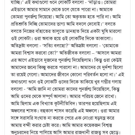
যাচ্ছি।’ এই কথাগুলো শুনে লোকটি বললো - ‘দাঁড়াও। তোমরা
এইভাবে আমার সামনে থেকে চলে যেতে পারো না। আমাকে
তোমরা পুনর্জন্ম দিয়েছো। আমি তো অকৃতজ্ঞ হতে পারি না। আমি
প্রতিশ্রুতি দিচ্ছি তোমাদের ভাগ্য আমি বদলে দেবোই।’ বলতে
বলতে নিজের বাঁহাতের তালুতে ডানহাত দিয়ে একটা ঘুষি মারলো
ওই লোকটা। ওরা অবাক হয়ে ওই লোকটির দিকে তাকালো।
অতিদ্রষ্টা বললো - ‘সত্যি বলছো?’ অতিস্রষ্টা বললো - ‘তোমাকে
আমরা বিশ্বাস করবো তো?’ অতিজীবক বললো – ‘আসলে আমরা
এর আগে এইভাবে দুজনের পুনর্জন্ম দিয়েছিলাম। কিন্তু ওরা কেউই
আমাদের জন্যে কিচ্ছু করতে পারলো না। আমাদের যে দুর্দশা ছিলো
তা রয়েই গেলো। আমাদের জীবনে কোনো পরিবর্তন হলো না।’ এই
কথাগুলো শুনে ওই লোকটি ওদের দিকে তাকিয়ে খুব গম্ভীর গলায়
বললো - ‘আমি জানি না তোমরা কাদের পুনর্জন্ম দিয়েছিলে, কিন্তু
আমি ওদের থেকে সম্পূর্ণ আলাদা। আমার পরিচয় জেনে রাখো।
আমি ছিলাম এক বিখ্যাত কূটনীতিবিদ। তারপর হয়েছিলাম এই
অঞ্চলের শাসক। বহুকাল শাসন করেছি এই অঞ্চলে। ওরা আমার
সঙ্গে সরাসরি সংঘাত না করতে পেরে এক নোংরা ষড়যন্ত্র করে
আমায় বন্দী করার চেষ্টা করে। আমি আমার কয়েকজন বিশ্বস্ত
অনুচরদের নিয়ে পালিয়ে আসি আমার রাজধানী রাজত্ব সব ছেড়ে।