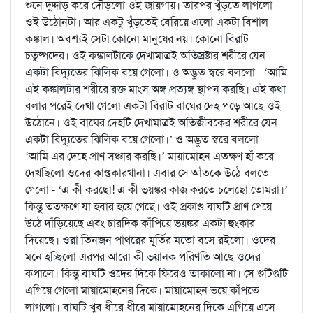
শুনে দুদ্দাড় করে দৌড়লো ওই জায়গায়। তারপর খুঁড়তে লাগলো
ওই উঠোনটা। আর একটু খুঁড়তেই বেরিয়ে এলো একটা বিশাল
কঙ্কাল। অবশ্যই সেটা কোনো মানুষের নয়। কোনো বিরাট
চতুষ্পদের। ওই কঙ্কালটাকে দেখামাত্রই অতিস্রষ্টার শরীরে যেন
একটা বিদ্যুতের ঝিলিক বয়ে গেলো। ও অদ্ভুত স্বরে বললো - ‘আমি
এই কঙ্কালটার শরীরে রক্ত মাংস অঙ্গ প্রত্যঙ্গ স্থাপন করছি। এই কথা
বলার পরেই দেখা গেলো একটা বিরাট বাঘের দেহ পড়ে আছে ওই
উঠোনে। ওই বাঘের দেহটি দেখামাত্রই অতিজীবকের শরীরে যেন
একটা বিদ্যুতের ঝিলিক বয়ে গেলো।’ ও অদ্ভুত স্বরে বললো -
‘আমি এর দেহে প্রাণ সঞ্চার করছি।’ মায়ামোহন এতক্ষণ হাঁ করে
দেখছিলো ওদের কাণ্ডকারখানা। এবার সে আঁতকে উঠে বলতে
গেলো - ‘এ কী করছো! এ কী ভয়ঙ্কর কাজ করতে চলেছো তোমরা।’
কিন্তু ততক্ষণে যা হবার হয়ে গেছে। ওই প্রকাণ্ড বাঘটি প্রাণ পেয়ে
উঠে দাঁড়িয়েছে এবং চারদিক কাঁপিয়ে ভয়ঙ্কর একটা হুংকার
দিয়েছে। ওরা তিনজন পাথরের মূর্তির মতো বসে রইলো। ওদের
মনে হচ্ছিলো এরপর আরো কী ভয়ানক পরিণতি আছে ওদের
কপালে। কিন্তু বাঘটি ওদের দিকে ফিরেও তাকালো না। সে গুটিগুটি
এগিয়ে গেলো মায়ামোহনের দিকে। মায়ামোহন ভয়ে কাঁপতে
লাগলো। বাঘটি খুব ধীরে ধীরে মায়ামোহনের দিকে এগিয়ে এসে