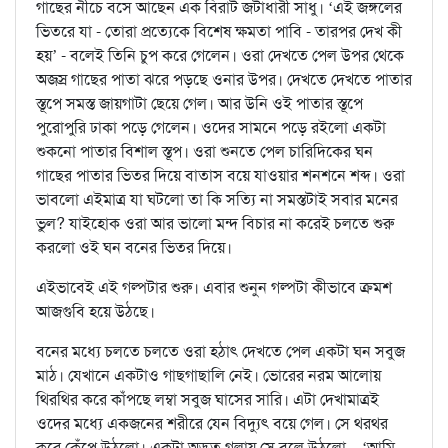
গাছের নীচে বসে আছেন এক বিরাট জটাধারী সাধু। ‘এই জঙ্গলের
ভিতরে যা - তোরা প্রত্যেকে বিশেষ ক্ষমতা পাবি - তারপর দেখ কী
হয়’ - বলেই তিনি চুপ করে গেলেন। ওরা দেখতে পেল উপর থেকে
অজস্ৰ গাছের পাতা ঝরে পড়ছে ওনার উপর। দেখতে দেখতে পাতার
স্তূপে সমস্ত জায়গাটা ছেয়ে গেল। আর উনি ওই পাতার স্তূপে
পুরোপুরি ঢাকা পড়ে গেলেন। ওদের সামনে পড়ে রইলো একটা
শুকনো পাতার বিশাল স্তূপ। ওরা শুনতে পেল চারিদিকের ঘন
গাছের পাতার ভিতর দিয়ে বাতাস বয়ে যাওয়ার শনশনে শব্দ। ওরা
ভাবলো এইমাত্র যা ঘটলো তা কি সত্যি না সমস্তটাই সবার মনের
ভুল? যাইহোক ওরা আর ভালো মন্দ বিচার না করেই চলতে শুরু
করলো ওই ঘন বনের ভিতর দিয়ে।
এইভাবেই এই গল্পটার শুরু। এবার শুনুন গল্পটা কীভাবে ক্রমশ
আজগুবি হয়ে উঠছে।
বনের মধ্যে চলতে চলতে ওরা হঠাৎ দেখতে পেল একটা ঘন সবুজ
মাঠ। যেখানে একটাও গাছগাছালি নেই। ভোরের নরম আলোয়
থিরথির করে কাঁপছে লম্বা সবুজ ঘাসের সারি। এটা দেখামাত্রই
ওদের মধ্যে একজনের শরীরে যেন বিদ্যুৎ বয়ে গেল। সে থরথর
করে কেঁপে উঠলো। একটা অদ্ভুত গলায় সে বলে উঠলো – ‘আমি