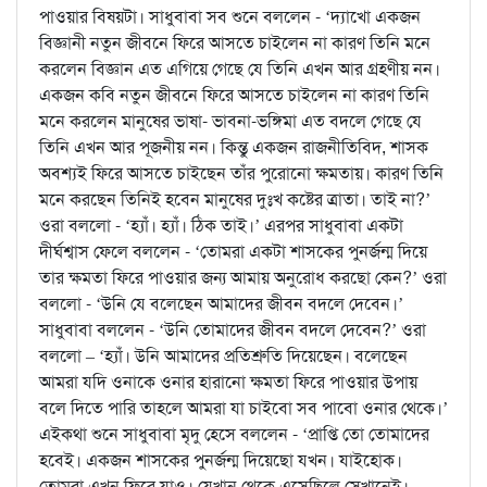
পাওয়ার বিষয়টা। সাধুবাবা সব শুনে বললেন - ‘দ্যাখো একজন
বিজ্ঞানী নতুন জীবনে ফিরে আসতে চাইলেন না কারণ তিনি মনে
করলেন বিজ্ঞান এত এগিয়ে গেছে যে তিনি এখন আর গ্রহণীয় নন।
একজন কবি নতুন জীবনে ফিরে আসতে চাইলেন না কারণ তিনি
মনে করলেন মানুষের ভাষা- ভাবনা-ভঙ্গিমা এত বদলে গেছে যে
তিনি এখন আর পূজনীয় নন। কিন্তু একজন রাজনীতিবিদ, শাসক
অবশ্যই ফিরে আসতে চাইছেন তাঁর পুরোনো ক্ষমতায়। কারণ তিনি
মনে করছেন তিনিই হবেন মানুষের দুঃখ কষ্টের ত্রাতা। তাই না?’
ওরা বললো - ‘হ্যাঁ। হ্যাঁ। ঠিক তাই।’ এরপর সাধুবাবা একটা
দীর্ঘশ্বাস ফেলে বললেন - ‘তোমরা একটা শাসকের পুনর্জন্ম দিয়ে
তার ক্ষমতা ফিরে পাওয়ার জন্য আমায় অনুরোধ করছো কেন?’ ওরা
বললো - ‘উনি যে বলেছেন আমাদের জীবন বদলে দেবেন।’
সাধুবাবা বললেন - ‘উনি তোমাদের জীবন বদলে দেবেন?’ ওরা
বললো – ‘হ্যাঁ। উনি আমাদের প্রতিশ্রুতি দিয়েছেন। বলেছেন
আমরা যদি ওনাকে ওনার হারানো ক্ষমতা ফিরে পাওয়ার উপায়
বলে দিতে পারি তাহলে আমরা যা চাইবো সব পাবো ওনার থেকে।’
এইকথা শুনে সাধুবাবা মৃদু হেসে বললেন - ‘প্রাপ্তি তো তোমাদের
হবেই। একজন শাসকের পুনর্জন্ম দিয়েছো যখন। যাইহোক।
তোমরা এখন ফিরে যাও। যেখান থেকে এসেছিলে সেখানেই।