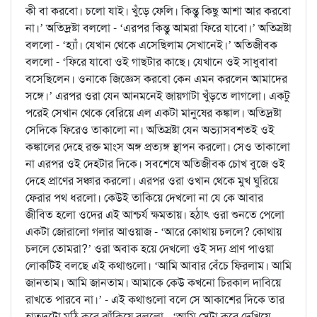
কী বা করবো। চলো যাই। খুঁড়ে ফেলি। কিন্তু কিছু আশা আর করবো
না।’ অতিদ্রষ্টা বললো - ‘এরপর কিন্তু আমরা ফিরে যাবো।’ অতিস্রষ্টা
বললো - ‘হ্যাঁ। যেখান থেকে এসেছিলাম সেখানেই।’ অতিজীবক
বললো - ‘ফিরে যাবো ওই গাছটার কাছে। যেখানে ওই সাধুবাবা
বসেছিলেন। ওনাকে জিজ্ঞেস করবো কেন এমন করলেন আমাদের
সঙ্গে।’ এরপর ওরা যেন আনমনেই জায়গাটা খুঁড়তে লাগলো। একটু
পরেই সেখান থেকে বেরিয়ে এল একটা মানুষের কঙ্কাল। অতিদ্রষ্টা
সেদিকে ফিরেও তাকালো না। অতিস্রষ্টা যেন অভ্যাসবশতই ওই
কঙ্কালের দেহে রক্ত মাংস অঙ্গ প্রত্যঙ্গ স্থাপন করলো। সেও তাকালো
না এরপর ওই দেহটার দিকে। সবশেষে অতিজীবক চোখ বুজে ওই
দেহে প্রাণের সঞ্চার করলো। এরপর ওরা ওখান থেকে মুখ ঘুরিয়ে
ফেরার পথ ধরলো। কেউই তাকিয়ে দেখলো না যে কে আবার
জীবিত হলো ওদের এই আশ্চর্য ক্ষমতায়। হঠাৎ ওরা শুনতে পেলো
একটা জোরালো গলার আওয়াজ - ‘আরে কোথায় চললে? কোথায়
চললে তোমরা?’ ওরা অবাক হয়ে দেখলো ওই সদ্য প্রাণ পাওয়া
লোকটিই বলছে এই কথাগুলো। ‘আমি আবার বেঁচে ফিরলাম। আমি
জানতাম। আমি জানতাম। আমাকে কেউ কখনো চিরকাল দাবিয়ে
রাখতে পারবে না।’ - এই কথাগুলো বলে সে আকাশের দিকে তার
হাতদুটো মুঠি করে ঝাঁকিয়ে বললো - ‘আমি সেটা করে দেখিয়ে