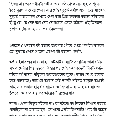
ছিলো না। তার শরীরটা ওই বাঘের পিঠ থেকে প্রায় দুহাত শূন্যে
উঠে ঘুরপাক খেয়ে গেল। আর সেই মুহূর্তে অর্থাৎ শূন্যে উঠে যাওযার
মুহূর্তে মায়ামোহন দেখতে পেল তার প্রিয় ক্ষমতার ভয়ঙ্কর দাঁতালো
হাঁ-মুখটা। তখনই তার চোখের সামনে ভেসে উঠলো ওই তিনজন
দুর্ভাগার টুকরো হয়ে যাওয়া দেহগুলো।
শুনছেন? শুনছেন কী ভয়ঙ্কর জায়গায় পৌছে গেছে গল্পটা! তাহলে
তো বুঝতে পেরে গেছেন এরপর কী ঘটলো। অর্থাৎ -
অর্থাৎ ইহার পর মায়ামোহন ছিটকাইয়া মাটিতে পড়িল তাহার প্রিয়
ক্ষমতাদেবীর পিঠ হইতে। ইহার পর সেই ক্ষমতাদেবী বিকট গর্জন
করিয়া ঝাঁপাইয়া পড়িলো মায়ামোহনের বুকে। কারণ সে যে রক্তের
স্বাদ পাইয়াছে। তাই সে আবার সেই স্বাদটি পাইতে বড়োই আগ্রহী।
তাই তার প্রকাণ্ড হাঁমুখটি নামিয়া আসিলো মায়ামোহনের ঘাড়ের
উপরে - আর তাহার পর আরেকটি রক্তের ধারা...
না না। এসব কিছুই ঘটলো না। যা ঘটলো তা নিজেই বিশ্বাস করতে
পারছিলো না মায়ামোহন। সে শূন্যে একটা ডিগবাজি খেয়ে কী অদ্ভুত
ভাবে আবার এসে বসলো তার ওই ক্ষমতাদেবীর পিঠে। আর সেই