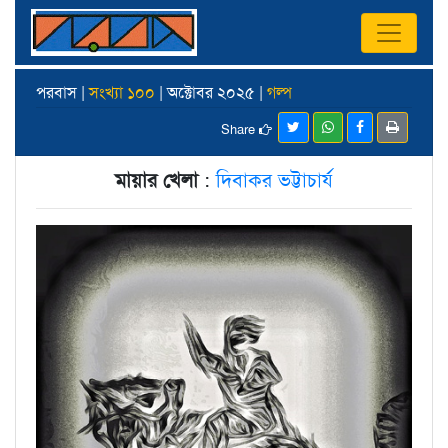
পরবাস |
সংখ্যা ১০০
| অক্টোবর ২০২৫ |
গল্প
Share
মায়ার খেলা
:
দিবাকর ভট্টাচার্য