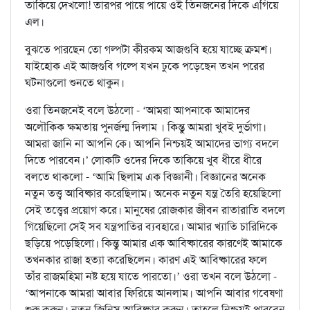
তাকিয়ে দেখলো! তারপর পায়ে পায়ে ওই তিনজনের দিকে এগিয়ে
এল।
বুঝতে পারছেন তো গল্পটা কীরকম আজগুবি হয়ে যাচ্ছে ক্রমশ।
যাইহোক এই আজগুবি গল্পে যখন ঢুকে পড়েছেন তখন পরের
ঘটনাগুলো শুনতে থাকুন।
ওরা তিনজনেই বলে উঠলো - ‘আমরা আপনাকে আমাদের
অলৌকিক ক্ষমতায় পুনর্জন্ম দিলাম । কিন্তু আমরা খুবই দুর্ভাগা।
আমরা জানি না আপনি কে। আপনি নিশ্চয়ই আমাদের ভাগ্য বদলে
দিতে পারবেন।’ লোকটি ওদের দিকে তাকিয়ে খুব ধীরে ধীরে
বলতে থাকলো - ‘আমি ছিলাম এক বিজ্ঞানী। বিজ্ঞানের অনেক
নতুন তত্ত্ব আবিষ্কার করেছিলাম। অনেক নতুন যন্ত্র তৈরি হয়েছিলো
সেই তত্ত্বের প্রয়োগ করে। মানুষের রোজকার জীবন রাতারাতি বদলে
গিয়েছিলো সেই সব যন্ত্রপাতির ব্যবহারে। আমার খ্যাতি চারিদিকে
ছড়িয়ে পড়েছিলো। কিন্তু আমার এক আবিষ্কারের কারণেই আমাকে
তখনকার রাজা হত্যা করেছিলেন। কারণ এই আবিষ্কারের ফলে
তাঁর রাজমহিমা নষ্ট হয়ে যাতে পারতো।’ ওরা তখন বলে উঠলো -
‘আপনাকে আমরা আবার ফিরিয়ে আনলাম। আপনি আবার গবেষণা
শুরু করুন। নতুন জিনিস আবিষ্কার করুন। তাহলে নিশ্চয়ই পারবেন