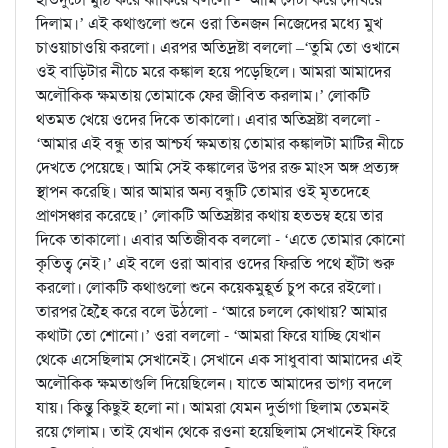
দিলাম।’ এই কথাগুলো শুনে ওরা তিনজন নিজেদের মধ্যে মুখ
চাওয়াচাওয়ি করলো। এরপর অতিদ্রষ্টা বললো –‘তুমি তো ওখানে
ওই বাড়িটার নীচে মরে কঙ্কাল হয়ে পড়েছিলে। আমরা আমাদের
অলৌকিক ক্ষমতায় তোমাকে ফের জীবিত করলাম।’ লোকটি
থতমত খেয়ে ওদের দিকে তাকালো। এবার অতিস্রষ্টা বললো -
‘আমার এই বন্ধু তার আশ্চর্য ক্ষমতায় তোমার কঙ্কালটা মাটির নীচে
দেখতে পেয়েছে। আমি সেই কঙ্কালের উপর রক্ত মাংস অঙ্গ প্রত্যঙ্গ
স্থাপন করেছি। আর আমার অন্য বন্ধুটি তোমার ওই মৃতদেহে
প্রাণসঞ্চার করেছে।’ লোকটি অতিস্রষ্টার কথায় হতভম্ব হয়ে তার
দিকে তাকালো। এবার অতিজীবক বললো - ‘এতে তোমার কোনো
কৃতিত্ব নেই।’ এই বলে ওরা আবার ওদের ফিরতি পথে হাঁটা শুরু
করলো। লোকটি কথাগুলো শুনে কয়েকমুহূর্ত চুপ করে রইলো।
তারপর হৈহৈ করে বলে উঠলো - ‘আরে চললে কোথায়? আমার
কথাটা তো শোনো।’ ওরা বললো - ‘আমরা ফিরে যাচ্ছি যেখান
থেকে এসেছিলাম সেখানেই। সেখানে এক সাধুবাবা আমাদের এই
অলৌকিক ক্ষমতাগুলি দিয়েছিলেন। যাতে আমাদের ভাগ্য বদলে
যায়। কিন্তু কিছুই হলো না। আমরা যেমন দুর্ভাগা ছিলাম তেমনই
রয়ে গেলাম। তাই যেখান থেকে রওনা হয়েছিলাম সেখানেই ফিরে