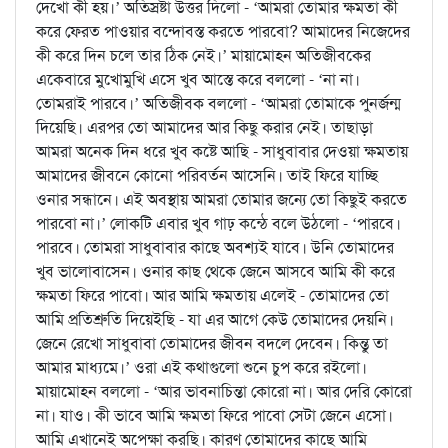
দেখো কী হয়।’ অতিস্রষ্টা উত্তর দিলো - ‘আমরা তোমার ক্ষমতা কী
করে ফেরত পাওয়ার বন্দোবস্ত করতে পারবো? আমাদের নিজেদের
কী করে দিন চলে তার ঠিক নেই।’ মায়ামোহন অতিজীবকের
একেবারে মুখোমুখি এসে খুব আস্তে করে বললো - ‘না না।
তোমরাই পারবে।’ অতিজীবক বললো - ‘আমরা তোমাকে পুনর্জন্ম
দিয়েছি। এরপর তো আমাদের আর কিছু করার নেই। তাছাড়া
আমরা অনেক দিন ধরে খুব কষ্টে আছি - সাধুবাবার দেওয়া ক্ষমতায়
আমাদের জীবনে কোনো পরিবর্তন আসেনি। তাই ফিরে যাচ্ছি
ওনার সন্ধানে। এই অবস্থায় আমরা তোমার জন্যে তো কিছুই করতে
পারবো না।’ লোকটি এবার খুব গাঢ় কন্ঠে বলে উঠলো - ‘পারবে।
পারবে। তোমরা সাধুবাবার কাছে অবশ্যই যাবে। উনি তোমাদের
খুব ভালোবাসেন। ওনার কাছ থেকে জেনে আসবে আমি কী করে
ক্ষমতা ফিরে পাবো। আর আমি ক্ষমতায় এলেই - তোমাদের তো
আমি প্রতিশ্রুতি দিয়েইছি - যা এর আগে কেউ তোমাদের দেয়নি।
জেনে রেখো সাধুবাবা তোমাদের জীবন বদলে দেবেন। কিন্তু তা
আমার মাধ্যমে।’ ওরা এই কথাগুলো শুনে চুপ করে রইলো।
মায়ামোহন বললো - ‘আর ভাবনাচিন্তা কোরো না। আর দেরি কোরো
না। যাও। কী ভাবে আমি ক্ষমতা ফিরে পাবো সেটা জেনে এসো।
আমি এখানেই অপেক্ষা করছি। কারণ তোমাদের কাছে আমি