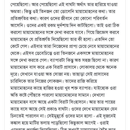
পেয়েছিলো। আর পেয়েছিলো এই বাঘটা অর্থাৎ তার হারিয়ে যাওয়া
ক্ষমতা। কিন্তু ওই তিনজন তো ভোলেনি মায়ামোহনের কথা। তার
প্রতিশ্রুতির কথা। কারণ ওদের জীবনে তো কোনো পরিবর্তন
আসেনি। ওদের একই রকম দুর্দশায় দিন কাটছিলো। তাই ওরা ঠিক
করলো মায়ামোহনের সঙ্গে দেখা করতে যাবে। গিয়ে জিজ্ঞেস করবে
মায়ামোহন যে প্রতিশ্রুতি দিয়েছিলো তার কী হলো। এতদিন তো
কেটে গেল। এইবার তারা নিজেদের প্রাপ্য চেয়ে নেবে মায়ামোহনের
থেকে। এইসব ভেবেচিন্তে ওরা তিনজনে একসঙ্গে মায়ামোহনের
সঙ্গে দেখা করতে গেল। ব্যাপারটা কিন্তু অত সহজ ছিলো না। কারণ
মায়ামোহন বাস করে এক বিরাট প্রাসাদে। লোকালয় থেকে অনেক
দূরে। সেখানে যাওয়া অত সোজা নয়। তাছাড়া সেই প্রাসাদের
চারিদিকে তার নিজের লোকজন। তাদের রাজি করিয়ে
মায়ামোহনের কাছে হাজির হওয়া খুব শক্ত ব্যাপার। যাইহোক ওরা
অতি কষ্টে পৌঁছতে পারলো মায়ামোহনের সামনে। দেখলো
মায়ামোহন বসে আছে একটা বিরাট সিংহাসনে। আর তার পায়ের
কাছে বসে আছে সেই প্রকাণ্ড বাঘটা। ওদের দেখে মায়ামোহন যেন
চিনতেই পারলেন না। সেইমুহূর্তে ওদের মনে হলো - এই দুজনেই
কঙ্কাল হয়ে মাটির তলায় পড়েছিলো কিছুকাল আগেই - ওরাই
এদেরকে পুনর্জন্ম দিয়েছিলো। ঠিক তখনই মায়ামোহন হৈহৈ করে