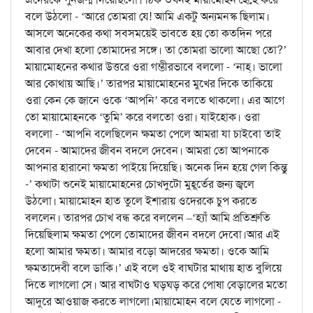
বলে উঠলো - ‘আরে তোমরা যে! আমি একটু অন্যমনস্ক ছিলাম।
আসলে অনেকের কথা সবসময়েই ভাবতে হয় তো কতদিন পরে
আবার দেখা হলো তোমাদের সঙ্গে। তা তোমরা ভালো আছো তো?’
মায়ামোহনের কথার উত্তরে ওরা গম্ভীরভাবে বললো - ‘নাহ্। ভালো
আর কোথায় আছি।’ তারপর মায়ামোহনের মুখের দিকে তাকিয়ে
ওরা কেন কে জানে ওকে ‘আপনি’ করে বলতে থাকলো। এর আগে
তো মায়ামোহনকে ‘তুমি’ করে বলতো ওরা। যাইহোক। ওরা
বললো - ‘আপনি বলেছিলেন ক্ষমতা পেলে আমরা যা চাইবো তাই
দেবেন - আমাদের জীবন বদলে দেবেন। আমরা তো আপনাকে
আপনার হারানো ক্ষমতা পাইয়ে দিয়েছি। অনেক দিন হয়ে গেল কিন্তু
-’ কথাটা শুনেই মায়ামোহনের চোখদুটো মুহূর্তের জন্য জ্বলে
উঠলো। মায়ামোহন হাত তুলে ইশারায় ওদেরকে চুপ করতে
বললেন। তারপর চোখ বন্ধ করে বললেন –‘হ্যাঁ আমি প্রতিশ্রুতি
দিয়েছিলাম ক্ষমতা পেলে তোমাদের জীবন বদলে দেবো।আর এই
হলো আমার ক্ষমতা। আমার বড়ো আদরের ক্ষমতা। ওকে আমি
ক্ষমতাদেবী বলে ডাকি।’ এই বলে ওই বাঘটার মাথায় হাত বুলিয়ে
দিতে লাগলো সে। আর বাঘটাও ঘড়ঘড় করে পোষা বেড়ালের মতো
আদুরে আওয়াজ করতে লাগলো।মায়ামোহন বলে যেতে লাগলো -