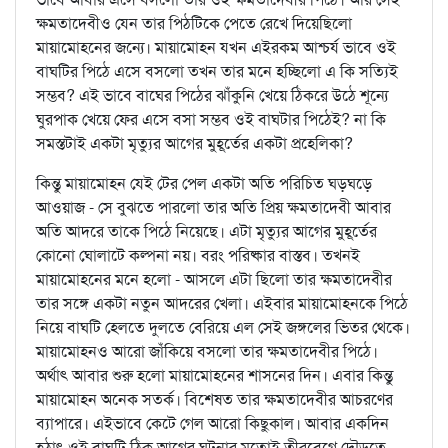
ক্ষমতাদেবীও যেন তার পিঠটিকে পেতে রেখে দিয়েছিলো
মায়ামোহনের জন্যে। মায়ামোহন যখন এইরকম আশ্চর্য ভাবে ওই
বাঘটির পিঠে এসে বসলো তখন তার মনে হচ্ছিলো এ কি সত্যিই
সম্ভব? এই ভাবে বাঘের পিঠের ঝাঁকুনি খেয়ে ঠিকরে উঠে শূন্যে
ঘুরপাক খেয়ে ফের এসে বসা সম্ভব ওই বাঘটার পিঠেই? না কি
সমস্তটাই একটা মৃত্যুর আগের মুহূর্তের একটা প্রহেলিকা?
কিন্তু মায়ামোহন যেই টের পেল একটা অতি পরিচিত ঘড়ঘড়ে
আওয়াজ - সে বুঝতে পারলো তার অতি প্রিয় ক্ষমতাদেবী আবার
অতি আদরে তাকে পিঠে নিয়েছে। এটা মৃত্যুর আগের মুহূর্তের
কোনো ঘোলাটে কল্পনা নয়। বরং পরিষ্কার বাস্তব। তখনই
মায়ামোহনের মনে হলো - আসলে এটা ছিলো তার ক্ষমতাদেবীর
তার সঙ্গে একটা নতুন আদরের খেলা। এইবার মায়ামোহনকে পিঠে
নিয়ে বাঘটি হেলতে দুলতে বেরিয়ে এল সেই জঙ্গলের ভিতর থেকে।
মায়ামোহনও আরো জাঁকিয়ে বসলো তার ক্ষমতাদেবীর পিঠে।
অর্থাৎ আবার শুরু হলো মায়ামোহনের শাসনের দিন। এবার কিন্তু
মায়ামোহন অনেক সতর্ক। বিশেষত তার ক্ষমতাদেবীর আচরণের
ব্যাপারে। এইভাবে কেটে গেল আরো কিছুকাল। আবার একদিন
হঠাৎ ওই বাঘটি ঠিক আগের ঘটনার মতোই তীরবেগে দৌড়তে