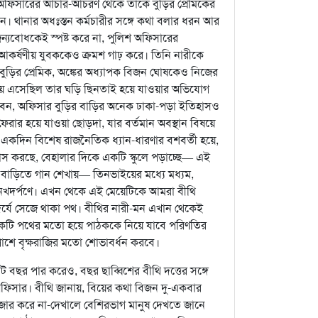
অফিসারের আচার-আচরণ থেকে তাঁকে বুড়ির প্রেমিকের
। থানার অধঃস্তন কর্মচারীর সঙ্গে কথা বলার ধরন আর
জন্যবোধকেই স্পষ্ট করে না, পুলিশ অফিসারের
 আকর্ষণীয় যুবককেও ক্রমশ গাঢ় করে। তিনি নারীকে
। বুড়ির প্রেমিক, অঙ্কের অধ্যাপক বিজন ঘোষকেও নিজের
ানায় এসেছিল তার ঘড়ি ছিনতাই হয়ে যাওয়ার অভিযোগ
ানবেন, অফিসার বুড়ির বাড়ির অনেক ঢাকা-পড়া ইতিহাসও
েরার হয়ে যাওয়া ছোড়দা, যার বর্তমান অবস্থান বিষয়ে
 একদিন বিশেষ রাজনৈতিক ধ্যান-ধারণার বশবর্তী হয়ে,
স করছে, বেহালার দিকে একটি স্কুলে পড়াচ্ছে— এই
িকা, বাড়িতে গান শেখায়— তিনভাইয়ের মধ্যে মধ্যম,
র নখদর্পণে। এখন থেকে এই মেয়েটিকে আমরা বীথি
র্যে সেজে থাকা পথ। বীথির নারী-মন এখান থেকেই
একটি পথের মতো হয়ে পাঠককে নিয়ে যাবে পরিণতির
পাশে বৃক্ষরাজির মতো শোভাবর্ধন করবে।
র পার করেও, বছর ছাব্বিশের বীথি দত্তের সঙ্গে
ফিসার। বীথি জানায়, বিয়ের কথা বিজন দু-একবার
োর করে না-দেখালে বেশিরভাগ মানুষ দেখতে জানে