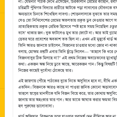
না। যেমনটা পাঠক দেখে এসেছেন, চিরকালীন প্রেমের কাহিনি, রবীন্
চরিত্রটি পুঁথিগত বিদ্যার প্রাচীরে আটকে পড়া লাবণ্যের যৌবনকে ব
অন্যভাবে চিনতে শিখেছিল লাবণ্য। শোভনলালকে বুঝতে তার সময়
সেও তো নিখিলেশের প্রেমের অতলতায় প্রকৃত ডুব দেওয়ার আগে স
প্রাত্যহিকতায় প্রকৃত প্রেমিক হিসেবে স্পষ্ট হতে সময় নিয়েছিল
চতুরঙ
বসে’ থাকার জন। বুক ফাটলেও মুখ তার ফোটে না। আর তাই গ্ল্যাম
ভেতর ঘরে প্রবেশের অবকাশ তত ছিল না। এখন এই মুহূর্তে থার্ড 
তিনি আরও জানতে চাইলেন, বিজনের চাওয়ার মধ্যে জোর না-থাকার 
বলায়, মোক্ষম প্রশ্নটি এবার তিনি ছুঁড়ে দিলেন— ‘তাহলে কি ধরে 
বিজনবাবুর ঠিক মিলছে না?’ এই প্রথম নিজের অবচেতনের মুখোম
কথা। একজন অঙ্ক নিয়ে ডুবে আছে, আরেকজন গান। কিন্তু বিষয়টি
নিজের কাছেই দুর্বোধ্য ঠেকেছে তার।
এই জায়গায় পৌঁছে পাঠকের বুঝে নিতে অসুবিধে হবে না, বীথি 
এতদিন। বিজনকে আরও কাছে না পাওয়া জনিত কোনো অভাববোধ হয়
তাহলে স্বপ্নের মানসীকে যদি বিজন বিয়ে করে, তার কোথায় অসু
জানায় তার অহংকার তার গান। আর তাতে আঘাত করার ক্ষমতা বি
হল পুরুষের ভালোবাসা।
থার্ড অফিসার, বিজনকে ভুলে যাওয়ার পরামর্শ দেন বীথিকে আর না হল