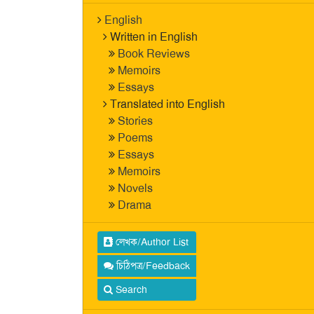
English
Written in English
Book Reviews
Memoirs
Essays
Translated into English
Stories
Poems
Essays
Memoirs
Novels
Drama
লেখক/Author List
চিঠিপত্র/Feedback
Search