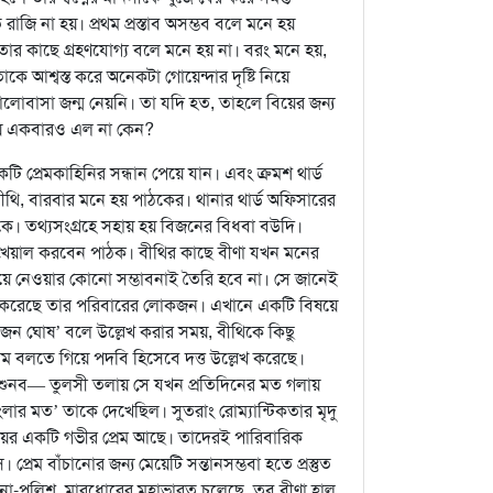
জি না হয়। প্রথম প্রস্তাব অসম্ভব বলে মনে হয়
ও তার কাছে গ্রহণযোগ্য বলে মনে হয় না। বরং মনে হয়,
 আশ্বস্ত করে অনেকটা গোয়েন্দার দৃষ্টি নিয়ে
ভালোবাসা জন্ম নেয়নি। তা যদি হত, তাহলে বিয়ের জন্য
মাথায় একবারও এল না কেন?
ি প্রেমকাহিনির সন্ধান পেয়ে যান। এবং ক্রমশ থার্ড
ীথি, বারবার মনে হয় পাঠকের। থানার থার্ড অফিসারের
াকে। তথ্যসংগ্রহে সহায় হয় বিজনের বিধবা বউদি।
 খেয়াল করবেন পাঠক। বীথির কাছে বীণা যখন মনের
য়ে নেওয়ার কোনো সম্ভাবনাই তৈরি হবে না। সে জানেই
র ঠিক করেছে তার পরিবারের লোকজন। এখানে একটি বিষয়ে
জন ঘোষ’ বলে উল্লেখ করার সময়, বীথিকে কিছু
ম বলতে গিয়ে পদবি হিসেবে দত্ত উল্লেখ করেছে।
শুনব— তুলসী তলায় সে যখন প্রতিদিনের মত গলায়
াংলার মত’ তাকে দেখেছিল। সুতরাং রোম্যান্টিকতার মৃদু
ের একটি গভীর প্রেম আছে। তাদেরই পারিবারিক
রেম বাঁচানোর জন্য মেয়েটি সন্তানসম্ভবা হতে প্রস্তুত
থানা-পুলিশ, মারধোরের মহাভারত চলেছে, তবু বীণা হাল