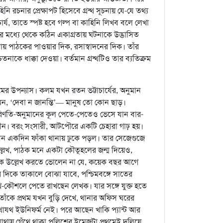
নি রচনার প্রেক্ষাপট হিসেবে গ্রন্থ সূচনায় যে-যে তথ্য
চার্য, তাতে স্পষ্ট হবে গল্প বা কাহিনি লিখব বলে লেখা
তের মধ্যে থেকে কঠিন একাগ্রতায় ঘটনাকে উদ্ভাসিত
যায় পাঠকের পাওয়ার দিক, রসাস্বাদনের দিক। তাঁর
নাকে ধাক্কা দেওয়া। বর্তমান গ্রন্থটিও তার ব্যতিক্রম
র উপন্যাস। কলম যখন রতন ভট্টাচার্যের, অনুমান
ন, ‘দেবা ন জানন্তি’— মানুষ তো কোন ছাড়।
 পরিণতি-অনুমানের কূল পেতে-পেতেও ভেসে যান বার-
রুহীন। বরং সংসারী, আটপৌরে একটি চেহারা গাঢ় হয়।
লীন একদিন ফাঁকা থানায় ঢুকে পড়ল। তার সেজেগুজে
্লেখ, পাঠক মনে একটা কৌতূহলের জন্ম দিয়েও,
খক উল্লেখ করতে ভোলেন না যে, কয়েক বছর আগে
 দিকে তাকালে বোঝা যাবে, পশ্চিমবঙ্গে সাতের
-কৌশলে পেতে রাখছেন লেখক। যার সঙ্গে যুক্ত হতে
তাঁকে প্রথম যখন বুড়ি দেখে, থানার অফিস ঘরের
াযথ ইউনিফর্ম নেই। পরে আছেন খাকি প্যান্ট আর
ায় গেঁথে থাকা পুলিশের ইমেজটা প্রথমেই দুলিয়ে