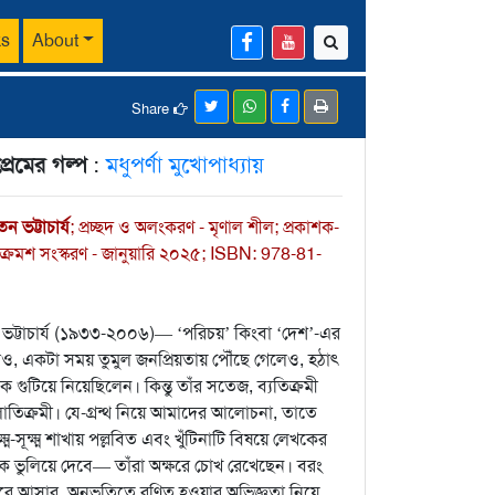
ks
About
Share
্রেমের গল্প
:
মধুপর্ণা মুখোপাধ্যায়
 ভট্টাচার্য
; প্রচ্ছদ ও অলংকরণ - মৃণাল শীল; প্রকাশক-
 ক্রমশ সংস্করণ - জানুয়ারি ২০২৫; ISBN: 978-81-
রতন ভট্টাচার্য (১৯৩৩-২০০৬)— ‘পরিচয়’ কিংবা ‘দেশ’-এর
ও, একটা সময় তুমুল জনপ্রিয়তায় পৌঁছে গেলেও, হঠাৎ
 গুটিয়ে নিয়েছিলেন। কিন্তু তাঁর সতেজ, ব্যতিক্রমী
াতিক্রমী। যে-গ্রন্থ নিয়ে আমাদের আলোচনা, তাতে
ম-সূক্ষ্ম শাখায় পল্লবিত এবং খুঁটিনাটি বিষয়ে লেখকের
ককে ভুলিয়ে দেবে— তাঁরা অক্ষরে চোখ রেখেছেন। বরং
ুরে আসার, অনুভূতিতে রণিত হওয়ার অভিজ্ঞতা নিয়ে