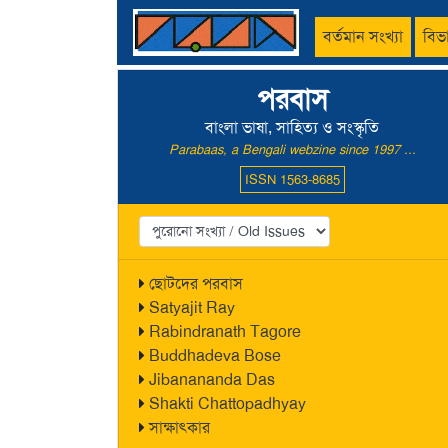
বর্তমান সংখ্যা
বিভ
পরবাস
বাংলা ভাষা, সাহিত্য ও সংস্কৃতি
Parabaas, a Bengali webzine since 1997 ...
ISSN 1563-8685
ছোটদের পরবাস
Satyajit Ray
Rabindranath Tagore
Buddhadeva Bose
Jibanananda Das
Shakti Chattopadhyay
সাক্ষাৎকার