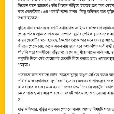
দিচ্ছেন রতন ভট্টাচার্য। তাঁর পিছনে দাঁড়িয়ে ইতস্তত ভাব আর সেইসঙ
করে লোকটিকে। এর পরবর্তী ঘটনা মন্থর। কিন্তু অফিসার আর বুড়ি
সঞ্চার হয়েছে।
বুড়ির থানায় আসার কারণটি তথাকথিত-ক্রাইমের অভিযোগ জানানোর 
থেকে পাঠক জানতে পারবেন, সম্প্রতি, বুড়ির প্রেমিক বুড়ির সঙ্গে 
কারণ ছেলেটির মনে হয়েছে, কৈশোর থেকে তার মনে যে-স্বপ্ন আছে, ত
জীবনে পেতে চায়, তাকে এককথায় হতে হবে তথাকথিত সতীলক্ষ্মী। গলা
পাঁচালি পড়া মানসীকে, বুড়ির মধ্যে সে শুধু খুঁজে পাচ্ছে না-ই নয়, স
অনুমতি দিলে সেই-মেয়েকেই ছেলেটি বিয়ে করতে চায়। এমতাবস্থায় 
পড়েছে।
পাঠককে মনে করাতে চাইব, নামকে বুড়ো আঙুল দেখিয়ে যথেষ্ট আধুন
পরিচিতি ও জনপ্রিয়তা সুগায়িকা হিসেবে। একসময় দারিদ্র্যের সঙ্গে ল
অতিবাহিত করছে। মনে হয় না নিজের প্রেম নিয়ে সে একটুও বিচল
নিতে পারছে না। আর পারছে না বলেই তার মধ্যে জন্ম নেওয়া অস্থি
সে।
থার্ড অফিসার, বুড়ির আচমকা খেয়ালে থানায় আসার বিষয়টি সহজ