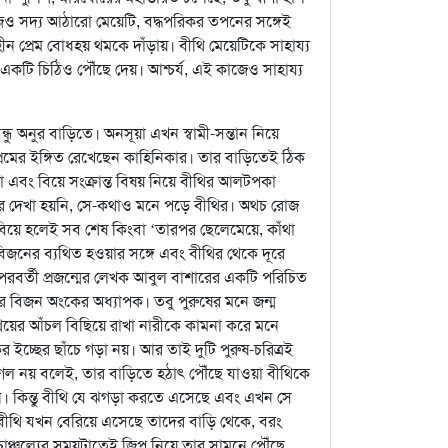
জও সদ্য আঠারো মেয়েটি, বদ্ধপরিকর তপনের সঙ্গেই
াহীন প্রেম বোধহয় থমকে দাঁড়ায়। বীথি মেয়েটিকে সাহায্য
একটি চিঠিও পৌঁছে দেয়। আশ্চর্য, এই কাজেও সাহায্য
ন্ধু অনুর বাড়িতে। অনসূয়া এখন স্বামী-সন্তান নিয়ে
রেমের ইঙ্গিত রেখেছেন কাহিনিকার। তার বাড়িতেই ঠিক
 এবং বিয়ে সংক্রান্ত বিষয় নিয়ে বীথির আলটপকা
 দেখা হয়নি, সে-কথাও মনে পড়ে বীথির। অথচ রোজ
িয়ে হলেই সব শেষ কিংবা ‘তারপর ছেলেমেয়ে, কাঁথা
নের ব্যথিত হওয়ার সঙ্গে এবং বীথির থেকে দূরে
 পরবর্তী প্রজন্মের লেখক আবুল বাশারের একটি পরিচিত
্পী আর বিজন অংকের অধ্যাপক। তবু পুরুষের মনে জন্ম
আশ্রয়ের আঁচল বিছিয়ে রাখা নারীকে কামনা করে মনে
িকের ইচ্ছের ছাঁচে গড়া নয়। আর তাই দুটি পুরুষ-চরিত্রই
গল নয় বলেই, তার বাড়িতে হঠাৎ পৌঁছে যাওয়া বীথিকে
। কিন্তু বীথি যে ঝগড়া করতে এসেছে এবং এখন সে
 বীথি যখন বেরিয়ে এসেছে তাদের বাড়ি থেকে, বরং
চাঞ্চল্যের সময়টাতেই জিপ নিয়ে তার সামনে পৌঁছে