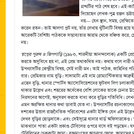
গ্রন্থটির পাঠ শেষ হবে। এই-কাহি
দিয়েছেন লেখক-পুত্র রঞ্জন ভট্টা
নয়— যেন স্থান, সময়, প্রেক্ষি
করেন রতন। তাই আলগা প্লট নয়, তাঁর লেখায় খুঁটিনাটি বিষয় হয়ে 
আরেকটি বৈশিষ্ট্য পাঠককে সম্ভাব্যতার আরাম থেকে বঞ্চিত করে, চেত
নয়।
স্বপ্নের পুরুষ ও জিপগাড়ি
(১৯৮০, শারদীয়া আনন্দলোক) একটি প্রেমে
করতে অসুবিধে হয় না, এই প্রেম তথাকথিত নয়। কথায় বলে নারী-ম
উপন্যাসটির কেন্দ্রীয় বিষয়, সেই নারী-মন। তাই পাঠক, কাহিনির
বার। প্রেমিকার নাম বুড়ি। সাদামাটা এই নাম রোম্যান্টিকতার আব্
এহেন বুড়ি, থানার স্পোর্টস অ্যাসোসিয়েশনের ফুটবল লিগ চলাকা
থাকার উল্লেখ এবং শহরের অর্ধেকের বেশি লোকের তাকে চেনার উল
নিরসনের আগেই, অনুসরণ করতে বাধ্য করে বুড়ির গতিবিধি। লে
এমন অরক্ষিত থানার কথা ভাবাই যেত না। উপন্যাসটির রচনাকালের
দশকের উত্তাল রাজনৈতিক পরিবেশের একটা ইঙ্গিত যেন এই উল্লেখ
দেখব বুড়ির ছোড়দাকে। এবং সেইসূত্রে থানার থার্ড অফিসারকেও। 
মাঝখানে পাতা একটা প্রকাণ্ড টেবিলের ওপরে বসে বই পড়ছেন। যথ
টেরিলিনের চেককাটা জামা। রক্তমাংসের আচরণে ফেলে, আমাদের মাথ