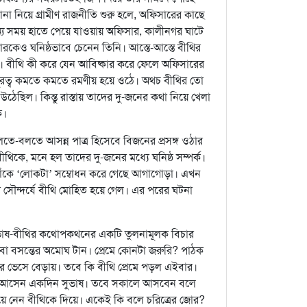
 নিয়ে গ্রামীণ রাজনীতি শুরু হলে, অফিসারের কাছে
্য সময় হাতে পেয়ে যাওয়ায় অফিসার, কালীনগর ঘাটে
রকেও ঘনিষ্ঠভাবে চেনেন তিনি। আস্তে-আস্তে বীথির
ে। বীথি কী করে যেন আবিষ্কার করে ফেলে অফিসারের
দূরত্ব কমতে কমতে রমণীয় হয়ে ওঠে। অথচ বীথির তো
ঠেছিল। কিন্তু রাস্তায় তাদের দু-জনের কথা নিয়ে খেলা
ে।
তে-বলতে আসন্ন পাত্র হিসেবে বিজনের প্রসঙ্গ ওঠার
কে, মনে হল তাদের দু-জনের মধ্যে ঘনিষ্ঠ সম্পর্ক।
াঁকে ‘লোকটা’ সম্বোধন করে গেছে আগাগোড়া। এখন
র সৌন্দর্যে বীথি মোহিত হয়ে গেল। এর পরের ঘটনা
াষ-বীথির কথোপকথনের একটি তুলনামূলক বিচার
বা বসন্তের অমোঘ টান। প্রেমে কোনটা জরুরি? পাঠক
ে ভেসে বেড়ায়। তবে কি বীথি প্রেমে পড়ল এইবার।
তেও আসেন একদিন সুভাষ। তবে সকালে আসবেন বলে
 নেন বীথিকে দিয়ে। একেই কি বলে চরিত্রের জোর?