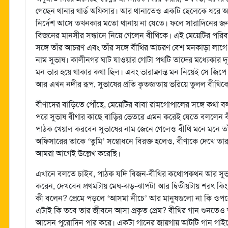
গেছেন থানার থার্ড অফিসার। আর থানাতেও একটি ছেলেকে ধরে আনা
নির্দেশ আসে তখনকার মতো থানায় না যেতে। ফলে সারাদিনের জন
বিজনের মানসীর সন্ধানে নিয়ে গেলেন বীথিকে। এই মেয়েটির পরিবা
সঙ্গে তাঁর আচরণ এবং তাঁর সঙ্গে বীথির আচরণ বেশ মনকাড়া লাগ
নাম সুভাষ। কালীনগর ঘাট যাওয়ার গোটা পথটি তাদের মধ্যেকার 
মন ভার হয়ে থাকার কথা ছিল। এবং ভারাক্রান্ত মন নিয়েই সে জিপে উ
আর এখন নদীর রূপ, সুভাষের প্রতি কৃতজ্ঞতায় ভরিয়ে তুলল বীথিক
বীণাদের বাড়িতে পৌঁছে, মেয়েটির বাবা রামগোপালের সঙ্গে কথা বল
পরে সুভাষ বীণার কাছে বাড়ির ভেতরে এমন করেই যেতে বললেন বীথি
পাঠক খেয়াল করবেন সুভাষের নাম জেনে গেলেও বীথি মনে মনে ত
অফিসারের তাকে ‘তুমি’ সম্বোধনে বিরক্ত হলেও, বীণাকে দেখে তা
আমরা আগেই উল্লেখ করেছি।
এখানে বলতে চাইব, পাঠক যদি বিজন-বীথির কথোপকথন আর সুভ
করেন, দেখবেন প্রথমটায় মেঘ-ঝড়-ঝাপটা আর দ্বিতীয়টায় শরৎ কিং
কী বলেন? প্রেমে পড়লে ‘আসমা নীচে’ আর মানুষগুলো না কি ওপর
এটাই কি তবে তার জীবনে আসা প্রকৃত প্রেম? বীথির গান শুন
আসেন পুরোদিন পার করে। একটা গানের জায়গায় আটটি গান গাইয়ে