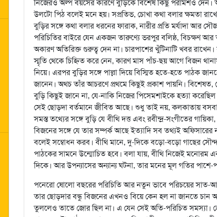
নিজেরও অল্প বয়সের কারণে বুড়িকে বিশেষ কিছু পরামর্শও দেন। 
উলটো পিঠ বলেই মনে হয়। সপ্রতিভ, চোখা কথা বলার ক্ষমতা রাখেন
বুড়ির সঙ্গে কথা বলার ধরনের ফারাক, নারীর প্রতি মর্যাদা আর সৌ
পরিচিতির বাইরে যেন একজন তারুণ্যে ভরপুর বলিষ্ঠ, বিচক্ষণ আর
অকারণ অতিরিক্ত গুরুত্ব দেন না। চারপাশের খুঁটিনাটি খবর রাখেন
স্মৃতি থেকে চিহ্নিত করে নেন, কারণ মাস পাঁচ-ছয় আগে বিজন থ
নিয়ে। এরপর বুড়ির সঙ্গে পাল্লা দিয়ে বিস্মিত হতে-হতে পাঠক জ
জানেন। অথচ তাঁর আচরণে প্রথমে কিছুই প্রকাশ পায়নি। বিশেষত, ফ
বুড়ি কিছুই জানে না, যে-নাকি নিজের পিসেমশাইকে হত্যা করেছিল
সেই ছোড়দা বর্তমানে জীবিত আছে। শুধু তাই নয়, কলকাতায় বসবা
সমস্ত তথ্যের সঙ্গে বুড়ি যে বীথি দত্ত এবং রবীন্দ্র-সংগীতের গায়
বিজনের সঙ্গে যে তার সম্পর্ক আছে ইত্যাদি সব তথ্যই অফিসারে
বলেই সম্বোধন করব। বীথি মানে, দু-দিকে বড়ো-বড়ো গাছের সৌন্দ
পাঠকের সামনে উন্মোচিত হবে। বলা যায়, বীথি নিজেই মনোরম 
দিকে। আর উপন্যাসের অন্যান্য ঘটনা, তার মনের মূল গতির পাশে-
পনেরো ষোলো বছরের পরিচিতি আর নতুন ভাবে পরিচয়ের সাত-আট বছ
তার ছোড়দার বন্ধু বিজনের এখনও বিয়ে কেন হল না জানতে চান অ
তুললেও তাতে জোর ছিল না। এ যেন সেই অতি-পরিচিত সমস্যা। জ