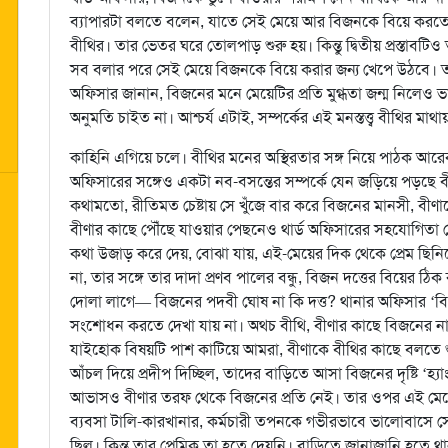
ব্যাপারটা বলতে বলেন, যাতে সেই মেয়ে আর বিজনকে বিয়ে করতে রা
বীথির। তার ভেতর ঘরে তোলপাড় শুরু হয়। কিন্তু দ্বিতীয় প্রস্তাবটি
সব বলার পরে সেই মেয়ে বিজনকে বিয়ে করার জন্য খেপে উঠবে। তাকে
অফিসার জানান, বিজনের মনে মেয়েটির প্রতি মুগ্ধতা জন্ম নিলেও 
অনুমতি চাইত না। আশ্চর্য এটাই, সম্পর্কের এই মনস্তত্ত্ব বীথির 
কাহিনি এগিয়ে চলে। বীথির মনের অস্থিরতার সঙ্গ নিয়ে পাঠক আরেকট
অফিসারের সঙ্গেও একটা নব-বসন্তের সম্পর্কে যেন জড়িয়ে পড়ছে ব
কথামতো, রীতিমত চেষ্টায় সে খুঁজে বার করে বিজনের মানসী, বীণ
বীণার কাছে পৌঁছে যাওয়ার পেছনেও থার্ড অফিসারের সহযোগিতা
কথা উজাড় করে দেয়, বোঝা যায়, এই-মেয়ের দিক থেকে প্রেম ছিনি
না, তার সঙ্গে তার দাদা প্রণব পালের বন্ধু, বিজন দত্তের বিয়ে
দোলা লাগে— বিজনের পদবী ঘোষ না কি দত্ত? থানার অফিসার ‘বি
সংশোধন করতে দেখা যায় না। অথচ বীথি, বীণার কাছে বিজনের না
যাইহোক বিষয়টি পাশ কাটিয়ে আমরা, বীণাকে বীথির কাছে বলতে 
আঁচল দিয়ে প্রদীপ দিচ্ছিল, তাদের বাড়িতে আসা বিজনের দৃষ্টি ‘হ্য
আভাসও বীণার তরফ থেকে বিজনের প্রতি নেই। তার ওপর এই মেয়
ব্যবসা টালি-কারখানার, কর্মচারী তপনকে গভীরভাবে ভালোবাসে সে। প্
ছিল। কিন্তু তার প্রেমিক তা হতে দেয়নি। বাড়িতে জানাজানি হতে 