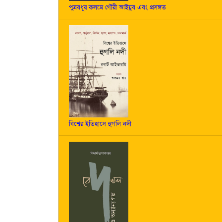
পুত্রবধূর কলমে গৌরী আইয়ুব এবং প্রসঙ্গত
বিশ্বের ইতিহাসে হুগলি নদী