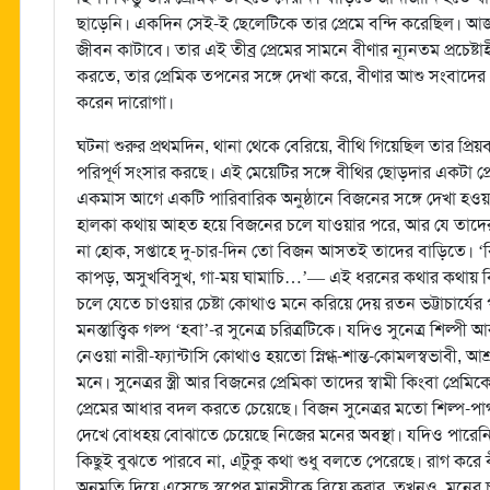
ছাড়েনি। একদিন সেই-ই ছেলেটিকে তার প্রেমে বন্দি করেছিল। আ
জীবন কাটাবে। তার এই তীব্র প্রেমের সামনে বীণার ন্যূনতম প্রচেষ্ট
করতে, তার প্রেমিক তপনের সঙ্গে দেখা করে, বীণার আশু সংবাদের 
করেন দারোগা।
ঘটনা শুরুর প্রথমদিন, থানা থেকে বেরিয়ে, বীথি গিয়েছিল তার প্রিয়ব
পরিপূর্ণ সংসার করছে। এই মেয়েটির সঙ্গে বীথির ছোড়দার একটা প্
একমাস আগে একটি পারিবারিক অনুষ্ঠানে বিজনের সঙ্গে দেখা হওয়া
হালকা কথায় আহত হয়ে বিজনের চলে যাওয়ার পরে, আর যে তাদের
না হোক, সপ্তাহে দু-চার-দিন তো বিজন আসতই তাদের বাড়িতে। ‘ব
কাপড়, অসুখবিসুখ, গা-ময় ঘামাচি…’— এই ধরনের কথার কথায় বিজ
চলে যেতে চাওয়ার চেষ্টা কোথাও মনে করিয়ে দেয় রতন ভট্টাচার্যের
মনস্তাত্ত্বিক গল্প ‘হবা’-র সুনেত্র চরিত্রটিকে। যদিও সুনেত্র শিল
নেওয়া নারী-ফ্যান্টাসি কোথাও হয়তো স্নিগ্ধ-শান্ত-কোমলস্বভাবী, 
মনে। সুনেত্রর স্ত্রী আর বিজনের প্রেমিকা তাদের স্বামী কিংবা প্রেম
প্রেমের আধার বদল করতে চেয়েছে। বিজন সুনেত্রর মতো শিল্প-পা
দেখে বোধহয় বোঝাতে চেয়েছে নিজের মনের অবস্থা। যদিও পারেনি
কিছুই বুঝতে পারবে না, এটুকু কথা শুধু বলতে পেরেছে। রাগ করে
অনুমতি দিয়ে এসেছে স্বপ্নের মানসীকে বিয়ে করার, তখনও, মনের 