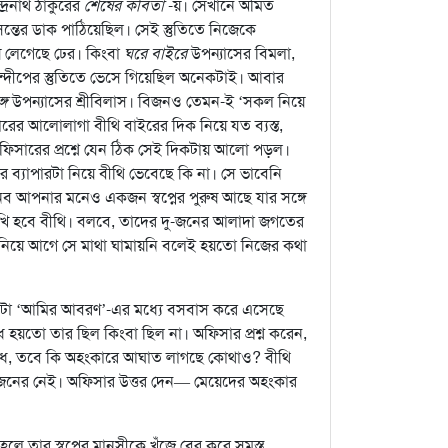
দ্রনাথ ঠাকুরের
শেষের কবিতা
-য়। সেখানে অমিত
সন্তের ডাক পাঠিয়েছিল। সেই স্তুতিতে নিজেকে
 লেগেছে ঢের। কিংবা
ঘরে বাইরে
উপন্যাসের বিমলা,
ন্দীপের স্তুতিতে ভেসে গিয়েছিল অনেকটাই। আবার
্গ
উপন্যাসের শ্রীবিলাস। বিজনও তেমন-ই ‘সকল নিয়ে
ারের আলোলাগা বীথি বাইরের দিক নিয়ে যত ব্যস্ত,
অফিসারের প্রশ্নে যেন ঠিক সেই দিকটায় আলো পড়ল।
ব্যাপারটা নিয়ে বীথি ভেবেছে কি না। সে ভাবেনি
নেব আপনার মনেও একজন স্বপ্নের পুরুষ আছে যার সঙ্গে
ুখি হবে বীথি। বলবে, তাদের দু-জনের আলাদা জগতের
 নিয়ে আগে সে মাথা ঘামায়নি বলেই হয়তো নিজের কথা
একটা ‘আমির আবরণ’-এর মধ্যে বসবাস করে এসেছে
তো তার ছিল কিংবা ছিল না। অফিসার প্রশ্ন করেন,
বিধে, তবে কি অহংকারে আঘাত লাগছে কোথাও? বীথি
জনের নেই। অফিসার উত্তর দেন— মেয়েদের অহংকার
ে তার স্বপ্নের মানসীকে খুঁজে বের করে সমস্ত