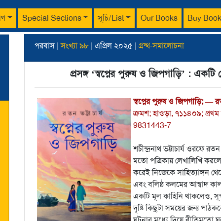
াগ
Special Sections
সূচি/List
Our Books
Buy Boo
পরবাস |
সংখ্যা ৯৮
| এপ্রিল ২০২৫ |
গ্রন্থ-সমালোচনা
প্রসঙ্গ ‘স্বপ্নের পুরুষ ও জিপগাড়ি’ : একটি প
স্বপ্নের পুরুষ ও জিপগাড়ি; — রতন
ক্রমশ; হাওড়া, ৭১১৪০৯; প্রথম
9831443-7
শচীন্দ্রনাথ ভট্টাচার্য ওরফে 
মতো পত্রিকায় লেখালিখি করলে
করেই নিজেকে সাহিত্যাঙ্গন থেকে
এবং বলিষ্ঠ কলমের আস্বাদ কাল
একটি মূল কাহিনি থাকলেও, সূক্ষ্
দৃষ্টি কিছুটা সময়ের জন্য পাঠ
ঘটনার মধ্যে দিয়ে রীতিমতো ঘ