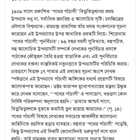
১৯২৯ সালে প্রকাশিত ‘পথের পাঁচালী’ বিভূতিভূষণের প্রথম
উপন্যাস শুধু না, সর্বাধিক জনপ্রিয় ও আলোচিত সৃষ্টি। চলচ্চিত্রের
দৌলতে বিশ্বখ্যাত। রামচন্দ্র প্রামাণিক তাঁর প্রবন্ধ সংকলনের সূচনা
করেছেন এই উপন্যাসের উপর আধারিত প্রবন্ধটি দিয়ে। শিরোনাম
‘পথের পাঁচালী: পুনর্বিচার’। ৯৬ বছর বয়সী সুবিখ্যাত, বহুপঠিত,
বহু আলোচিত উপন্যাসটি সম্পর্কে লেখকের পুনর্বিচার প্রসঙ্গে
পাঠকের কৌতূহল তৈরি হওয়া স্বাভাবিক এবং এই পুনর্বিচারে
লেখকের বক্তব্য বাস্তবিকই নতুনভাবে উপন্যাসটির পরিচিতি করায়।
চারভাগে বিভক্ত ১৭ পাতার এই প্রবন্ধের সূচনা অংশে লেখক
স্পষ্টভাবে এই উপন্যাসে পাঁচালী আঙ্গিকের যথার্থ প্রয়োগটি বিষয়ে
আলোকপাত করেছেন। ডক্টর তারাপদ মুখোপাধ্যায়ের মন্তব্য উদ্ধৃত
করে লেখক বলেছেন, “‘পথের পাঁচালী’-র পালাভাগ, খণ্ডভাগ কোন
নির্দিষ্ট পরিকল্পনা অনুসারে হয়নি।’ ভাবতে আশ্চর্য লাগে,
বিভূতিভূষণকে বুঝতে কতটাই ভুল হয়েছে আমাদের।” (পৃ. ১৪)
পথের পাঁচালী বিষয়ে লেখকের সবচেয়ে আকর্ষণীয় আলোচনা
কাহিনিতে প্রচলিত ছড়ার ব্যবহার। বহুবার ‘পথের পাঁচালী’ পড়েছি,
কিন্তু উপন্যাসের এই দিকটি কোনোদিনই গুরুত্বপূর্ণ বলে মনে
হয়নি। তাই রামকৃষ্ণ বাবুর আলোচনা পড়তে পড়তে নিজের