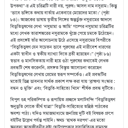
উপকথা”-র এই চরিত্রটি নারী নয়, পুরুষ। আসল নাম নসুরাম। কিন্তু
‘ভাবে ভঙ্গিতে কথায় বার্তায় একেবারে মেয়েদের মতো।’ (পৃষ্ঠা
৮৪)। আজকের ভাষায় তৃতীয় লিঙ্গের অন্তর্ভুক্ত নসুরামের আদলে
বিভূতিভূষণের লেখা ‘নসুমামা ও আমি’ গল্পের নসুমামা চরিত্রটির
মধ্যে লেখক তারাশঙ্করের নসুরামকে খুঁজে পেয়ে চমকে উঠেছেন।
এই প্রসঙ্গেই তাঁর আলোচনায় উঠে এসেছে নসুরামের বিপরীতে
“বিভূতিভূষণ যেন সচেতন ভাবে পুরুষের এই নারীবেশ ধারণের
একটা স্বাধীন ও স্বকীয় ব্যাখ্যা দিতে ব্রতী হয়েছেন।” (পৃষ্ঠা ৮৬)
স্বভাব ও মানসিকতায় নারী হয়ে ওঠা পুরুষের কথাতেই লেখক
প্রবন্ধটি শেষ করেননি, প্রসঙ্গত বিস্তৃত আলোচনা করেছেন
বিভূতিভূষণের লেখায় প্রেমের স্বরূপ সম্পর্কেও। এই প্রবন্ধটির
মতোই ভিন্ন ভাবনার সার্থক প্রকাশ লক্ষ করা যায় ‘ব্রাহ্মণ্য সংস্কার :
বন্ধন ও মুক্তি’ এবং ‘বিভূতি-সাহিত্যে খিদে’ শীর্ষক প্রবন্ধ দুটিতে।
বিপুল গুহ পরিকল্পিত ও রূপায়িত প্রচ্ছদে মলাটবন্দি “বিভূতিভূষণ
অনুভূতি লোকে তীর্থ যাত্রা” বিভূতি-সাহিত্যের তন্নিষ্ঠ পাঠকের
অবশ্য পাঠ্য। যদিও সমাজমাধ্যমে জনপ্রিয় দুটি বই বিষয়ক গ্রুপে
বইটির উল্লেখ পর্যন্ত পাইনি। অথচ ‘হাথক দরপণ’-এর মতো
অনবদ্য আত্মজীবনীর স্রষ্টা ছোটগল্পকার সুসাহিত্যিক রামচন্দ্র