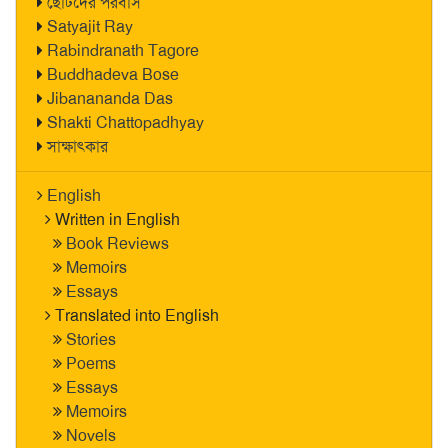
ছোটদের পরবাস
Satyajit Ray
Rabindranath Tagore
Buddhadeva Bose
Jibanananda Das
Shakti Chattopadhyay
সাক্ষাৎকার
English
Written in English
Book Reviews
Memoirs
Essays
Translated into English
Stories
Poems
Essays
Memoirs
Novels