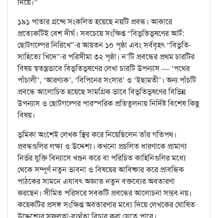
নিয়ে।”
১৯১ পাতার গ্রন্থে সংকলিত হয়েছে নয়টি প্রবন্ধ। আকারে
প্রত্যেকটিই বেশ দীর্ঘ। সবচেয়ে সংক্ষিপ্ত “বিভূতিভূষণের আর্ট:
ছোটগল্পের নিরিখে”-র আয়তন ১০ পৃষ্ঠা এবং সর্ববৃহৎ “বিভুতি-
সাহিত্যে খিদে”-র পরিসীমা ৩২ পৃষ্ঠা। ন’টি প্রবন্ধের প্রথম চারটির
বিষয় স্বতন্ত্রভাবে বিভূতিভূষণের লেখা চারটি উপন্যাস — ‘পথের
পাঁচালী’, ‘আরণ্যক’, ‘বিপিনের সংসার’ ও ‘ইছামতী’। অন্য পাঁচটি
প্রবন্ধে আলোচিত হয়েছে সামগ্রিক ভাবে বিভূতিভূষণের বিভিন্ন
উপন্যাস ও ছোটগল্পের পারস্পরিক প্রতিতুলনায় নির্দিষ্ট বিশেষ কিছু
বিষয়।
ভূমিকা অংশেই লেখক স্থির করে নিয়েছিলেন তাঁর গতিপথ।
প্রবন্ধগুলির লক্ষ্য ও উদ্দেশ্য। কখনো প্রচলিত ধারণাকে প্রামাণ্য
নির্ভর যুক্তি বিন্যাসে খণ্ডন করে বা পরিচিত কাহিনিগুলির মধ্যে
থেকে সম্পূর্ণ নতুন ভাবনা ও বিষয়ের আবিষ্কার করে প্রাবন্ধিক
পাঠকের সামনে এযাবৎ অজ্ঞাত নতুন বক্তব্যের অবতারণা
করছেন। সীমিত পরিসরে সবকটি প্রবন্ধের আলোচনা সম্ভব নয়।
কয়েকটির প্রসঙ্গ সংক্ষিপ্ত অবতারণার মধ্যে দিয়ে লেখকের ঘোষিত
উদ্দেশ্যের সফলতা-ব্যর্থতা বিচার করা যেতে পারে।