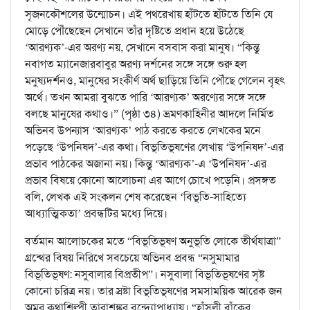
সৃজনকৌশলের উন্মোচন। এই পথরেখায় হাঁটতে হাঁটতে তিনি যে
মোড়ে পৌঁছেছেন সেখানে তাঁর দৃষ্টিতে প্রধান হয়ে উঠেছে
‘আরণ্যক’-এর অরণ্য নয়, সেখানে বসবাস করা মানুষ। “কিন্তু
নবাগত ম্যানেজারবাবুর অরণ্য দর্শনের সঙ্গে সঙ্গে শুরু হল
মনুষ্যদর্শনও, মানুষের সংকীর্ণ অর্থ ছাড়িয়ে তিনি পৌঁছে গেলেন বৃহৎ
অর্থে। তখন আমরা বুঝতে পারি ‘আরণ্যক’ অরণ্যের সঙ্গে সঙ্গে
বলছে মানুষের কথাও।” (পৃষ্ঠা ৩৪) ভ্রমণকাহিনীর আদলে নির্মিত
অভিনব উপন্যাস ‘আরণ্যক’ পাঠ করতে করতে লেখকের মনে
পড়েছে ‘উপনিষদ’-এর কথা। বিভূতিভূষণের লেখায় ‘উপনিষদ’-এর
প্রভাব পাঠকের অজানা নয়। কিন্তু ‘আরণ্যক’-এ ‘উপনিষদ’-এর
প্রভাব বিষয়ে কোনো আলোচনা এর আগে চোখে পড়েনি। প্রসঙ্গত
বলি, লেখক এই সংকলন শেষ করেছেন ‘বিভূতি-সাহিত্যে
আধ্যাত্মিকতা’ প্রবন্ধটির মধ্যে দিয়ে।
বর্তমান আলোচকের মতে “বিভূতিভূষণ অনুভূতি লোকে তীর্থযাত্রা”
গ্রন্থের বিষয় নিরিখে সবচেয়ে অভিনব প্রবন্ধ “নসুমামার
বিভূতিভূষণ: নসুবালার বিপ্রতীপ”। নসুবালা বিভূতিভূষণের সৃষ্ট
কোনো চরিত্র নয়। তার স্রষ্টা বিভূতিভূষণের সমসাময়িক আরেক জন
অমর কথাশিল্পী তারাশঙ্কর বন্দ্যোপাধ্যায়। “হাঁসুলী বাঁকের