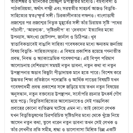
তারাশঙ্কর ও মানিকের প্রোজ্জ্বল উপস্থিতির মধ্যেও। বইব্যবসা ও
পাঠকপ্রিয়তা, অর্থাৎ লক্ষ্মী এবং সরস্বতীর সাহচর্য আজও বিভূতি-
সাহিত্যের স্বতঃস্ফূর্ত সঙ্গী। চিরকালীনতার লক্ষণও। বাংলাভাষী
প্রজন্মের পর প্রজন্মের নিভৃত মুহূর্তের সঙ্গী তাঁর চিরায়ত সৃষ্টি ‘পথের
পাঁচালী’, ‘আরণ্যক’, ‘দৃষ্টিপ্রদীপ’ বা ‘দেবযান’ ইত্যাদির মতো
উপন্যাস, অসংখ্য ছোটগল্প, জার্নাল ও চিঠিপত্র। খুব
স্বাভাবিকভাবেই বাঙালি সাহিত্য গবেষকদের মধ্যে অন্যতম জনপ্রিয়
বিষয় বিভূতি- সাহিত্যসম্ভার। এ বিষয়ে প্রকাশিত হয়েছে গণনাতীত
প্রবন্ধ, নিবন্ধ ও অ্যাকাডেমিক গবেষণাপত্র। এই বিপুল পরিমাণ
আলোচনায় বেশিরভাগ সময়ই নতুন ভাবনা, নতুন কথা বা নতুন
উপস্থাপনার অভাব কিছুটা পীড়াদায়ক মনে হতে পারে। বিশেষ করে
উচ্চতর শিক্ষা প্রতিষ্ঠানে পদোন্নতি ও আর্থিক লাভের বিষয়টি যখন
গবেষণাধর্মী প্রবন্ধ প্রকাশের সঙ্গে জড়িয়ে যায় তখন নতুন বিষয়ের
অনুসন্ধান, নতুন বক্তব্যের উপস্থাপন, সর্বোপরি রচনার উৎকর্ষ গৌণ
হয়ে পড়ে। বিভূতিসাহিত্যের আলোচনাতেও সেই গড্ডলিকা
প্রবাহের কোনো ব্যতিক্রম ঘটেছে এমন না। তাই কোনো লেখক
যখন বিভূতিভূষণের চিরপরিচিত সৃষ্টিগুলির মধ্যে থেকে খুঁজে নিয়ে
আসেন নতুন কথা, তুলে ধরেন নতুন ভাবনা তখন সেই লেখক ও
তাঁর লেখনীর প্রতি সমীহ, শ্রদ্ধা ও ভালোবাসা মিশ্রিত ভিন্ন একটি