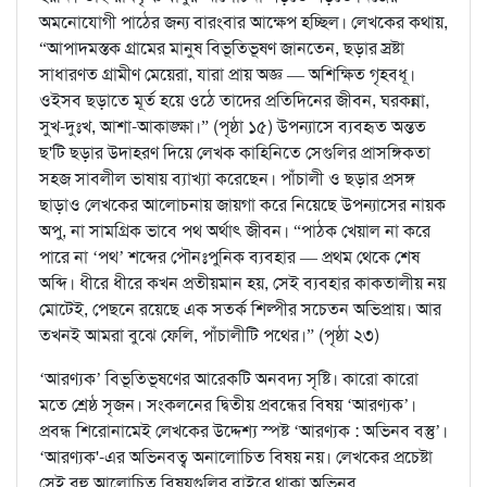
অমনোযোগী পাঠের জন্য বারংবার আক্ষেপ হচ্ছিল। লেখকের কথায়,
“আপাদমস্তক গ্রামের মানুষ বিভূতিভূষণ জানতেন, ছড়ার স্রষ্টা
সাধারণত গ্রামীণ মেয়েরা, যারা প্রায় অজ্ঞ — অশিক্ষিত গৃহবধূ।
ওইসব ছড়াতে মূর্ত হয়ে ওঠে তাদের প্রতিদিনের জীবন, ঘরকন্না,
সুখ-দুঃখ, আশা-আকাঙ্ক্ষা।” (পৃষ্ঠা ১৫) উপন্যাসে ব্যবহৃত অন্তত
ছ'টি ছড়ার উদাহরণ দিয়ে লেখক কাহিনিতে সেগুলির প্রাসঙ্গিকতা
সহজ সাবলীল ভাষায় ব্যাখ্যা করেছেন। পাঁচালী ও ছড়ার প্রসঙ্গ
ছাড়াও লেখকের আলোচনায় জায়গা করে নিয়েছে উপন্যাসের নায়ক
অপু, না সামগ্রিক ভাবে পথ অর্থাৎ জীবন। “পাঠক খেয়াল না করে
পারে না ‘পথ’ শব্দের পৌনঃপুনিক ব্যবহার — প্রথম থেকে শেষ
অব্দি। ধীরে ধীরে কখন প্রতীয়মান হয়, সেই ব্যবহার কাকতালীয় নয়
মোটেই, পেছনে রয়েছে এক সতর্ক শিল্পীর সচেতন অভিপ্রায়। আর
তখনই আমরা বুঝে ফেলি, পাঁচালীটি পথের।” (পৃষ্ঠা ২৩)
‘আরণ্যক’ বিভূতিভূষণের আরেকটি অনবদ্য সৃষ্টি। কারো কারো
মতে শ্রেষ্ঠ সৃজন। সংকলনের দ্বিতীয় প্রবন্ধের বিষয় ‘আরণ্যক’।
প্রবন্ধ শিরোনামেই লেখকের উদ্দেশ্য স্পষ্ট ‘আরণ্যক : অভিনব বস্তু’।
‘আরণ্যক'-এর অভিনবত্ব অনালোচিত বিষয় নয়। লেখকের প্রচেষ্টা
সেই বহু আলোচিত বিষয়গুলির বাইরে থাকা অভিনব