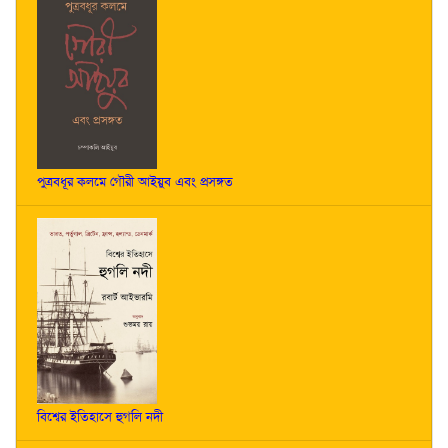
পুত্রবধূর কলমে গৌরী আইয়ুব এবং প্রসঙ্গত
বিশ্বের ইতিহাসে হুগলি নদী