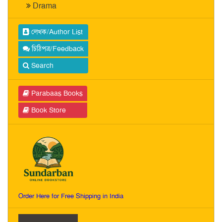
Drama
লেখক/Author List
চিঠিপত্র/Feedback
Search
Parabaas Books
Book Store
Order Here for Free Shipping in India