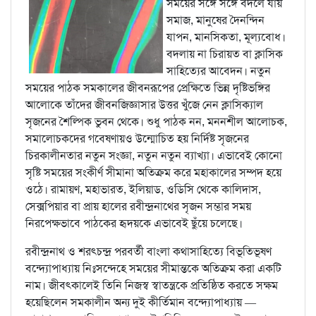
সময়ের সঙ্গে সঙ্গে বদলে যায়
সমাজ, মানুষের দৈনন্দিন
যাপন, মানসিকতা, মূল্যবোধ।
বদলায় না চিরায়ত বা ক্লাসিক
সাহিত্যের আবেদন। নতুন
সময়ের পাঠক সমকালের জীবনরূপের প্রেক্ষিতে ভিন্ন দৃষ্টিভঙ্গির
আলোকে তাঁদের জীবনজিজ্ঞাসার উত্তর খুঁজে নেন ক্লাসিক্যাল
সৃজনের শৈল্পিক ভুবন থেকে। শুধু পাঠক নন, মননশীল আলোচক,
সমালোচকদের গবেষণায়ও উন্মোচিত হয় নির্দিষ্ট সৃজনের
চিরকালীনতার নতুন সংজ্ঞা, নতুন নতুন ব্যাখ্যা। এভাবেই কোনো
সৃষ্টি সময়ের সংকীর্ণ সীমানা অতিক্রম করে মহাকালের সম্পদ হয়ে
ওঠে। রামায়ণ, মহাভারত, ইলিয়াড, ওডিসি থেকে কালিদাস,
সেক্সপিয়ার বা প্রায় হালের রবীন্দ্রনাথের সৃজন সম্ভার সময়
নিরপেক্ষভাবে পাঠকের হৃদয়কে এভাবেই ছুঁয়ে চলেছে।
রবীন্দ্রনাথ ও শরৎচন্দ্র পরবর্তী বাংলা কথাসাহিত্যে বিভূতিভূষণ
বন্দ্যোপাধ্যায় নিঃসন্দেহে সময়ের সীমান্তকে অতিক্রম করা একটি
নাম। জীবৎকালেই তিনি নিজস্ব স্বাতন্ত্রকে প্রতিষ্ঠিত করতে সক্ষম
হয়েছিলেন সমকালীন অন্য দুই কীর্তিমান বন্দ্যোপাধ্যায় —