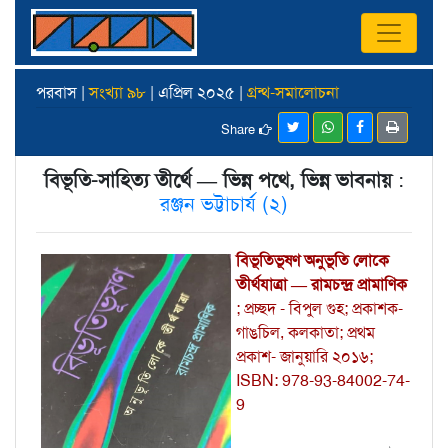
পরবাস |
সংখ্যা ৯৮
| এপ্রিল ২০২৫ |
গ্রন্থ-সমালোচনা
Share
বিভূতি-সাহিত্য তীর্থে — ভিন্ন পথে, ভিন্ন ভাবনায়
:
রঞ্জন ভট্টাচার্য (২)
বিভূতিভূষণ অনুভূতি লোকে
তীর্থযাত্রা — রামচন্দ্র প্রামাণিক
; প্রচ্ছদ - বিপুল গুহ; প্রকাশক-
গাঙচিল, কলকাতা; প্রথম
প্রকাশ- জানুয়ারি ২০১৬;
ISBN: 978-93-84002-74-
9