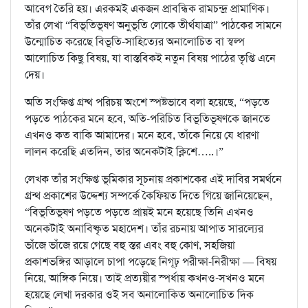
আবেগ তৈরি হয়। এরকমই একজন প্রাবন্ধিক রামচন্দ্র প্রামাণিক।
তাঁর লেখা “বিভূতিভূষণ অনুভূতি লোকে তীর্থযাত্রা” পাঠকের সামনে
উন্মোচিত করেছে বিভূতি-সাহিত্যের অনালোচিত বা স্বল্প
আলোচিত কিছু বিষয়, যা বাস্তবিকই নতুন বিষয় পাঠের তৃপ্তি এনে
দেয়।
অতি সংক্ষিপ্ত গ্রন্থ পরিচয় অংশে স্পষ্টভাবে বলা হয়েছে, “পড়তে
পড়তে পাঠকের মনে হবে, অতি-পরিচিত বিভূতিভূষণকে জানতে
এখনও কত বাকি আমাদের। মনে হবে, তাঁকে নিয়ে যে ধারণা
লালন করেছি এতদিন, তার অনেকটাই ক্লিশে…..।”
লেখক তাঁর সংক্ষিপ্ত ভূমিকার সূচনায় প্রকাশকের এই দাবির সমর্থনে
গ্রন্থ প্রকাশের উদ্দেশ্য সম্পর্কে কৈফিয়ত দিতে গিয়ে জানিয়েছেন,
“বিভূতিভূষণ পড়তে পড়তে প্রায়ই মনে হয়েছে তিনি এখনও
অনেকটাই অনাবিষ্কৃত মহাদেশ। তাঁর রচনায় আপাত সারল্যের
ভাঁজে ভাঁজে রয়ে গেছে বহু স্তর এবং বহু কোণ, সহজিয়া
প্রকাশভঙ্গির আড়ালে চাপা পড়েছে নিগূঢ় পরীক্ষা-নিরীক্ষা — বিষয়
নিয়ে, আঙ্গিক নিয়ে। তাই প্রত্যয়ীর স্পর্ধায় কখনও-সখনও মনে
হয়েছে লেখা দরকার ওই সব অনালোকিত অনালোচিত দিক