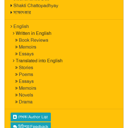
Shakti Chattopadhyay
সাক্ষাৎকার
English
Written in English
Book Reviews
Memoirs
Essays
Translated into English
Stories
Poems
Essays
Memoirs
Novels
Drama
লেখক/Author List
চিঠিপত্র/Feedback