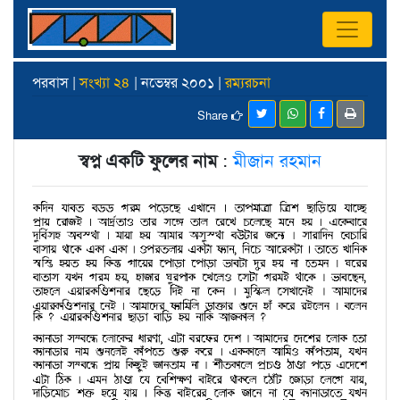
পরবাস |
সংখ্যা ২৪
| নভেম্বর ২০০১ |
রম্যরচনা
Share
স্বপ্ন একটি ফুলের নাম
:
মীজান রহমান