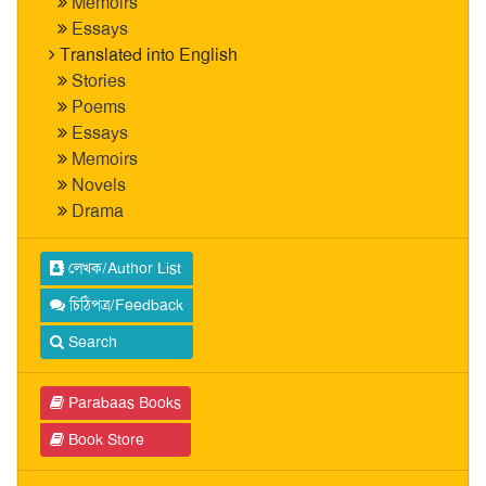
Memoirs
Essays
Translated into English
Stories
Poems
Essays
Memoirs
Novels
Drama
লেখক/Author List
চিঠিপত্র/Feedback
Search
Parabaas Books
Book Store