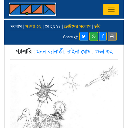
পরবাস |
সংখ্যা ২২
| মে ২০০১ |
ছোটদের পরবাস
|
ছবি
Share
গ্যালারি
:
মনন ব্যানার্জী
,
রাইনা ঘোষ
,
শুভা গুহ