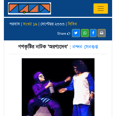
পরবাস |
সংখ্যা ১৯
| সেপ্টেম্বর ২০০০ |
বিবিধ
Share
গণকৃষ্টির নাটক 'অরণ্যদেব'
:
নন্দন সেনগুপ্ত