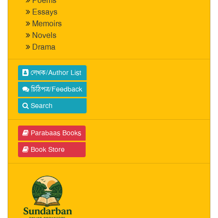
Poems
Essays
Memoirs
Novels
Drama
লেখক/Author List
চিঠিপত্র/Feedback
Search
Parabaas Books
Book Store