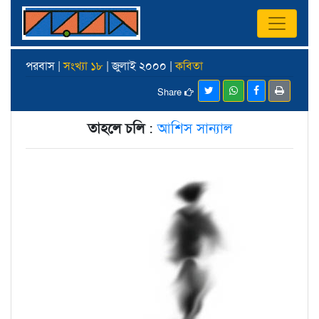
পরবাস |
সংখ্যা ১৮
| জুলাই ২০০০ |
কবিতা
Share
তাহলে চলি
:
আশিস সান্যাল