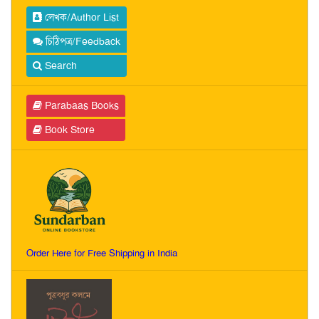
লেখক/Author List
চিঠিপত্র/Feedback
Search
Parabaas Books
Book Store
Order Here for Free Shipping in India