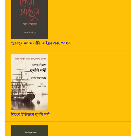
পুত্রবধূর কলমে গৌরী আইয়ুব এবং প্রসঙ্গত
বিশ্বের ইতিহাসে হুগলি নদী