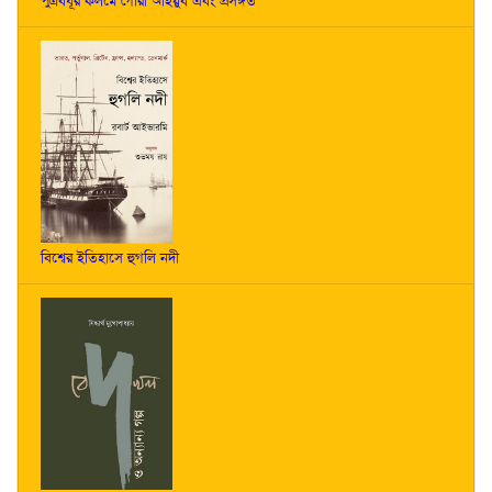
পুত্রবধূর কলমে গৌরী আইয়ুব এবং প্রসঙ্গত
বিশ্বের ইতিহাসে হুগলি নদী