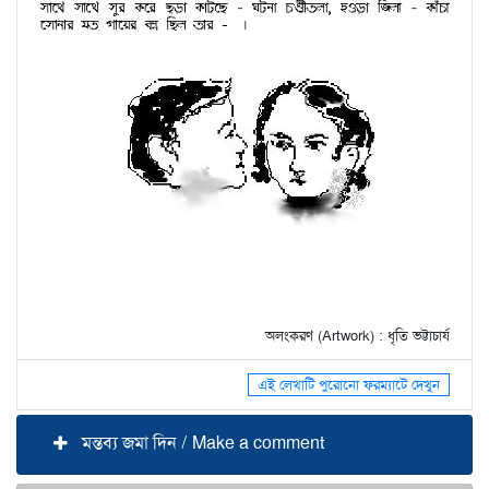
অলংকরণ (Artwork) : ধৃতি ভট্টাচার্য
এই লেখাটি পুরোনো ফরম্যাটে দেখুন
মন্তব্য জমা দিন / Make a comment