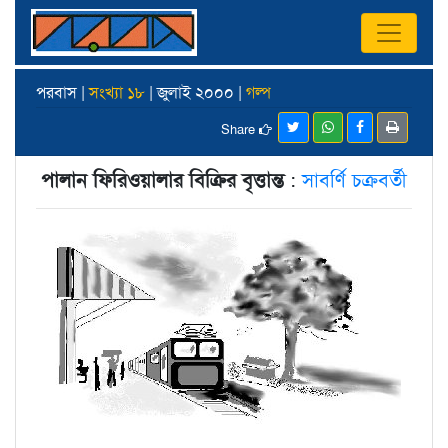
পরবাস |
সংখ্যা ১৮
| জুলাই ২০০০ |
গল্প
Share
পালান ফিরিওয়ালার বিক্রির বৃত্তান্ত
:
সাবর্ণি চক্রবর্তী