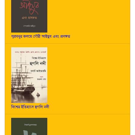
পুত্রবধূর কলমে গৌরী আইয়ুব এবং প্রসঙ্গত
বিশ্বের ইতিহাসে হুগলি নদী