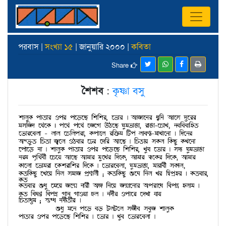
পরবাস |
সংখ্যা ১৫
| জানুয়ারি ২০০০ |
কবিতা
Share
শৈশব
:
কৃষ্ণা বসু