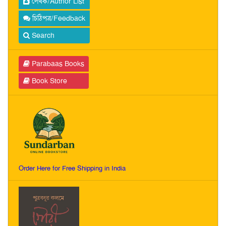
লেখক/Author List
চিঠিপত্র/Feedback
Search
Parabaas Books
Book Store
Order Here for Free Shipping in India