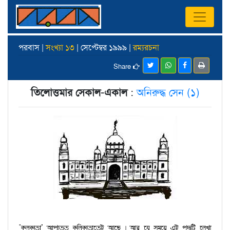
পরবাস |
সংখ্যা ১৩
| সেপ্টেম্বর ১৯৯৯ |
রম্যরচনা
Share
তিলোত্তমার সেকাল-একাল
:
অনিরুদ্ধ সেন (১)