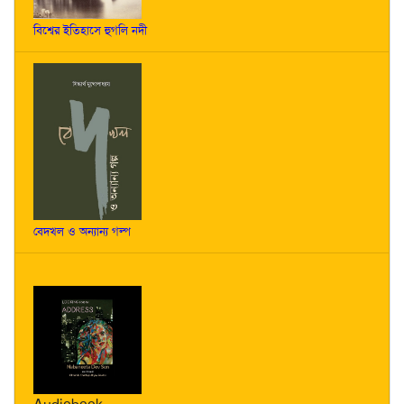
বিশ্বের ইতিহাসে হুগলি নদী
বেদখল ও অন্যান্য গল্প