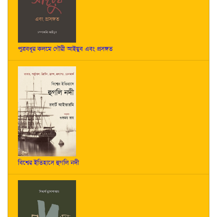
পুত্রবধূর কলমে গৌরী আইয়ুব এবং প্রসঙ্গত
বিশ্বের ইতিহাসে হুগলি নদী