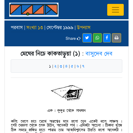
পরবাস |
সংখ্যা ১৩
| সেপ্টেম্বর ১৯৯৯ |
উপন্যাস
Share
মেঘের নিচে কাকতাড়ুয়া (১)
:
বাসুদেব দেব
১ |
২
|
৩
|
৪
|
৫
|
৬
|
৭