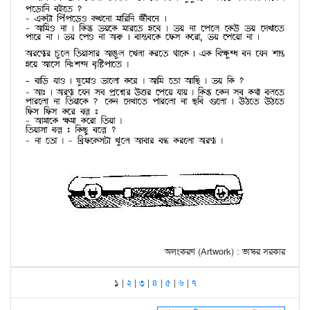
অলংকরণ (Artwork) : ভাস্কর সরকার
১ |
২
|
৩
|
৪
|
৫
|
৬
|
৭