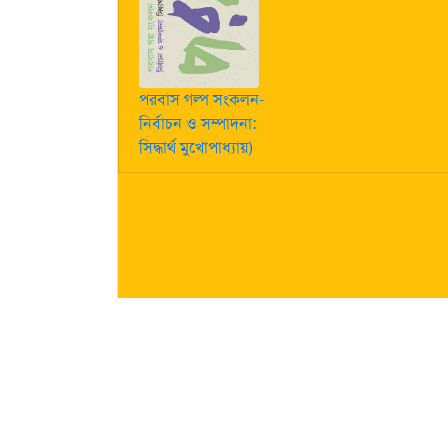
পরবাস গল্প সংকলন-
নির্বাচন ও সম্পাদনা:
সিদ্ধার্থ মুখোপাধ্যায়)
কীভাবে লেখা পাঠাবেন তা জানতে
এখানে ক্লিক করুন
| "পরবাস"-এ
নিজস্ব। তজ্জনিত কোন ক্ষয়ক্ষতির জন্য "পরবাস"-এর প্রকাশক 
About Us