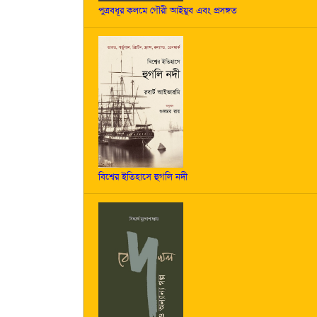
পুত্রবধূর কলমে গৌরী আইয়ুব এবং প্রসঙ্গত
বিশ্বের ইতিহাসে হুগলি নদী