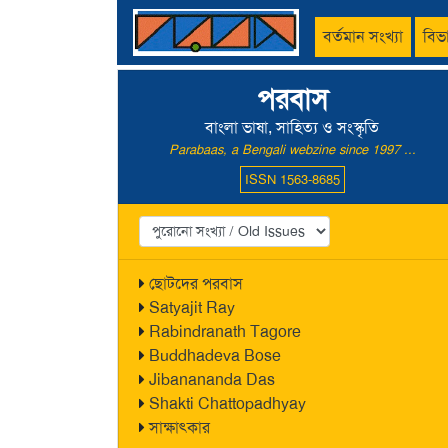
বর্তমান সংখ্যা
বিভ
পরবাস
বাংলা ভাষা, সাহিত্য ও সংস্কৃতি
Parabaas, a Bengali webzine since 1997 ...
ISSN 1563-8685
ছোটদের পরবাস
Satyajit Ray
Rabindranath Tagore
Buddhadeva Bose
Jibanananda Das
Shakti Chattopadhyay
সাক্ষাৎকার