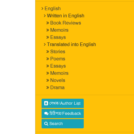
English
Written in English
Book Reviews
Memoirs
Essays
Translated into English
Stories
Poems
Essays
Memoirs
Novels
Drama
লেখক/Author List
চিঠিপত্র/Feedback
Search