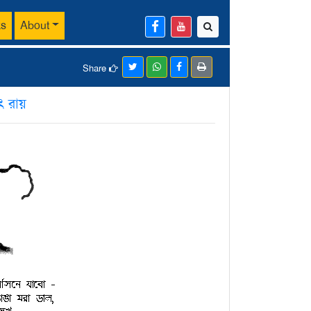
ks
About
Share
িৎ রায়