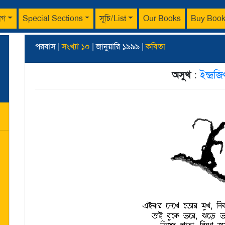
াগ
Special Sections
সূচি/List
Our Books
Buy Boo
পরবাস |
সংখ্যা ১০
| জানুয়ারি ১৯৯৯ |
কবিতা
অসুখ
:
ইন্দ্রজ