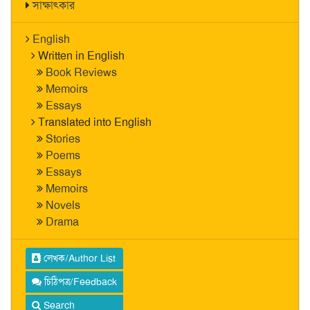
সাক্ষাৎকার
English
Written in English
Book Reviews
Memoirs
Essays
Translated into English
Stories
Poems
Essays
Memoirs
Novels
Drama
লেখক/Author List
চিঠিপত্র/Feedback
Search