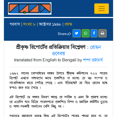
পরবাস |
সংখ্যা ৮
| অক্টোবর ১৯৯৮ |
প্রবন্ধ
Share
শ্রীকৃষ্ণ রিপোর্টের প্রতিক্রিয়ার বিশ্লেষণ
:
রোহন
ওবেরয়
translated from English to Bengali by
শম্পা ভট্টাচার্য