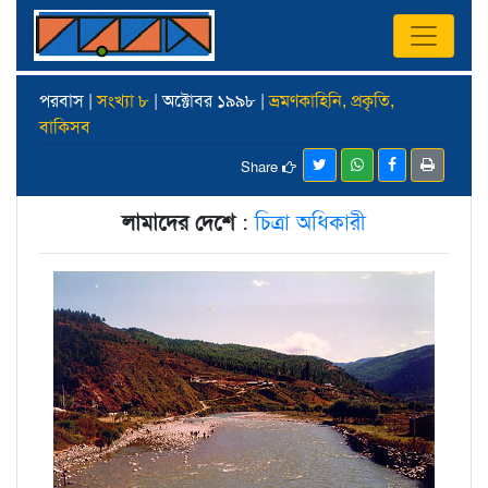
পরবাস |
সংখ্যা ৮
| অক্টোবর ১৯৯৮ |
ভ্রমণকাহিনি, প্রকৃতি,
বাকিসব
Share
লামাদের দেশে
:
চিত্রা অধিকারী