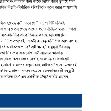
ালার জমি দখল করার জন্য তাকে দিঘির জলে ডুবিয়ে মারা
 সবটাই নিয়তি-নির্ধারিত পরিণতিকে তুলে ধরার পাশাপাশি
ত হয়েছে বটে, তবে ছোট বড় প্রতিটি চরিত্রই
 ছাপ ফেলে গেছে তাদের স্বভাব-চিহ্নিত মননে। তারা
মত-মানসিকতাকে ডিফার করছে, চ্যালেঞ্জ ছুঁড়ে
 না নিশ্চিতভাবেই। একটা আদ্যন্ত অনিশ্চিত কালবেলায়
বেঁচে থাকতে পারে? এই অসহনীয় মুমূর্ষা-উৎক্রান্ত
ক্ষমতা-নিরপেক্ষ এক যৌথ-নিউরোসিসে আক্রান্ত।
 থেকে; অথচ ভেবে দেখছি না জান্তে বা অজান্তেই
 সহযোগে আমাদের অতৃপ্ত অহং ম্যারিনেট করে। এভাবেই
তেই কি একদিন নিজের ভেতরে অন্বয়ব্যতিরেকী বহুমুখী
জিত সিং’-এর প্রশ্নতীক্ষ্ণ টেক্সট কার্যত এইসব