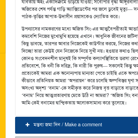
যাবতীয় অহং একাদিক্রমে গুঁড়িয়ে যাওয়া; সর্বোপরি বৃদ্ধা আঙ্গুরব
অজিতের শেষ পর্যন্ত গাড়ি অ্যাক্সিডেন্টের পর জলে ডুবেই মৃত্যু—
পাঠক-তৃপ্তির আপাত-উদাসীন প্রয়াসকেও দ্যোতিত করে।
উপন্যাসের নামকরণের মধ্যে অজিত সিং-এর আত্মবৈপরীত্যই আভাসি
কমবেশি নিজের মুখোমুখি হয়েছে এখানে। আধুনিক জীবনের জটিলতা
কিছু ভাবছে, তারপর আবার নিজেকেই কাউন্টার করছে, নিজের কথা-
দিচ্ছে! তারা কেউই যেন নিজেকে নিয়ে সুখী নয়। হওয়ার কথাও ছিল
কোনও সংবেদনশীল মানুষই কি সম্পূর্ণত কল্যাণস্থিতিতে ভরসা রেখে 
প্রতিবেশে, কি ধনী কি দরিদ্র, কি নারী কি পুরুষ— সকলেই কিন্তু 
প্রত্যেকেই আমরা এক অনোন্যপায় মান্যতা পেতে চাইছি একে অপরের
কীভাবে প্রতিনিয়ত আমরা ‘অপরায়ন’ করে চলেছি অল্পবিস্তর ঘৃণা
অসংখ্য অদৃশ্য ‘বনাম’-কে সমীকৃত করে নিজস্ব বৃত্ত বাড়াতে বাড়া
‘বনাম’ নিয়ে আত্মপ্রতারণায় মেতে উঠি না আমরা? ‘অজিত সিং বনাম অ
আমি-কেই বনামের দ্বান্দ্বিকতায় অলোকসামান্য করে তুলেছে।
মন্তব্য জমা দিন / Make a comment