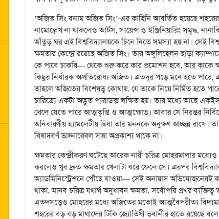
‘অজিত সিং বনাম অজিত সিং’-এর কাহিনি আবর্তিত হয়েছে শহরের এক 
নামোল্লেখ না থাকলেও আর্টস, সায়েন্স ও ইঞ্জিনিয়ারিং সমৃদ্ধ, নানা
আঁতুড় ঘর এই বিশ্ববিদ্যালয়কে চিনে নিতে সমস্যা হয় না। সেই বিশ
ক্ষমতার কেন্দ্রে রয়েছে অজিত সিং। তার অঙ্গুলিহেলন ছাড়া ক্যাম
কে পাবে চাকরি— থেকে শুরু করে কার প্রমোশন হবে, আর কাকে 
কিছুর নির্ধারক অপ্রতিরোধ্য অজিত। এতদূর পড়ে মনে হতে পারে, এ
তাহলে অজিতের বিশেষত্ব কোথায়, যে তাকে নিয়ে নির্মিত হতে পা
চারিত্র্যে একটা অদ্ভুত প্যরাডক্স লক্ষিত হয়। তার মধ্যে আছে একইস
খেলে যেতে পারে আত্মতৃপ্তি ও আত্মক্ষোভ। আবার সে নিরন্তর নির্
অনিবারণীয় হ্যামলেটীয় দ্বিধা তার মননকে অনুক্ষণ আচ্ছন্ন রাখে। তাই 
বিষাদবর্ণ ভাল্নারেবল সত্তা অপ্রকাশ্য থাকে না।
ক্ষমতার কেন্দ্রীকরণ ঘটেছে আরেক নারী চরিত্র মোহরমালার মধ্যে
করলেও খুব দ্রুত ক্ষমতার খেলাটা ধরে ফেলে সে। এরপর বিশ্ববিদ
অ্যাডমিনিস্ট্রেশনে পৌঁছে যাওয়া— সেই অনায়াস অভিযোজনেরই কন্টি
থাকা, মানব-চরিত্র যথার্থ অনুধাবন ক্ষমতা, সর্বোপরি প্রখর ব্যক্তিত
এতদসত্ত্বেও মোহরের মধ্যে অজিতের মতোই আত্মবৈপরীত্য বিদ্যমান। 
শহরের বড় বড় মাথাদের টিকি জ্যোতিষী ভবানীর হাতে রয়েছে বলে নয়