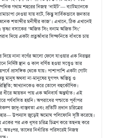
পনিক গথাম শহরের নিজস্ব ‘নাইট’— ব্যাটম্যানকে
াচাপা দেওয়া যায় বটে, কিন্তু সার্বিকভাবে জনতার
অনেক শতাব্দীর মনীষীর কাজ’। এখানে, ঠিক এখানেই
। তৃষ্ণা বসাকের ‘অজিত সিং বনাম অজিত সিং’
অপরাধ দিয়ে একটা প্রত্নআঁধার সিম্ফনিতে বাঁধতে চায়
েতর দিয়ে নানা বর্ণের আলো ফেলে যাওয়ার এক নিরন্তর
ির্দিষ্ট স্থান ও কাল বর্ণিত হওয়া সত্ত্বেও তার
পর্বে প্রাসঙ্গিক থেকে যায়। পাশাপাশি একটা গোটা
ু মানুষ অথবা না-মানুষের যুগপৎ অস্তিত্ব ও
রিস্থিতি; আখ্যানকেও করে তোলে বহুকৌণিক।
রে ধীরে আয়তন পায় এক অনিবার্য অন্তর্ঘাত। এই
িলারে পর্যবসিত হয়নি। অপরাধের পশ্চাতে পূর্বাপর
্প জাদু-বাস্তবতা এবং প্রতিটি প্রধান চরিত্রের
ব্যবহার— উপন্যাস জুড়েই অমোঘ পলিফোনি সৃষ্টি করেছে।
 একের পর এক ধূসর চরিত্র চিত্রণ করে তছনছ করে
া, অতঃপর, তাদের নির্ধারিত পরিসরেই নিজস্ব
লেছে।