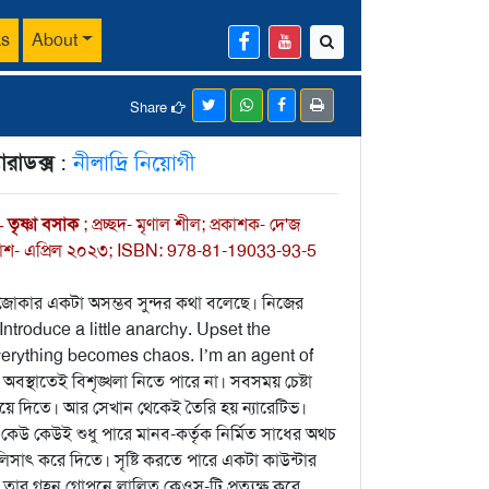
ks
About
Share
ারাডক্স
:
নীলাদ্রি নিয়োগী
তৃষ্ণা বসাক
; প্রচ্ছদ- মৃণাল শীল; প্রকাশক- দে'জ
্রকাশ- এপ্রিল ২০২৩; ISBN: 978-81-19033-93-5
োকার একটা অসম্ভব সুন্দর কথা বলেছে। নিজের
“Introduce a little anarchy. Upset the
verything becomes chaos. I’m an agent of
স্থাতেই বিশৃঙ্খলা নিতে পারে না। সবসময় চেষ্টা
িয়ে দিতে। আর সেখান থেকেই তৈরি হয় ন্যারেটিভ।
কেউ কেউই শুধু পারে মানব-কর্তৃক নির্মিত সাধের অথচ
লিসাৎ করে দিতে। সৃষ্টি করতে পারে একটা কাউন্টার
নুষ তার গহন গোপনে লালিত কেওস-টি প্রত্যক্ষ করে