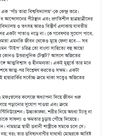
‘পাঁচ তারা বিশ্ববিদ্যালয়’-কে কেন্দ্র করে।
বিধ আন্দোলনের পীঠস্থান এবং প্রগতিশীল ছাত্রছাত্রীদের
্ববিদ্যালয় ও তৎসহ আরও বিস্তীর্ণ এলাকায় যাবতীয়
্পাসের একটা পাতাও নড়ে না। কে গবেষণার সুযোগ পাবে,
ক্ষমতা এমনকি জীবন থেকেও মুছে ফেলা হবে— সব
মন ‘টাইপ’ চরিত্র তো বাংলা সাহিত্যে বহু আছে!
রে কোনও উত্তরাধুনিক টেক্সট? আসলে অজিতের
ঙ্গে আত্মবিশ্বাস ও হীনমন্যতা। একই মুহূর্তে তার মনে
বিশেষে আত্ম-পর বিশ্লেষণ করতেও সক্ষম। একটা
হায়ারার্কির সর্বোচ্চ ক্রমে থাকা সত্ত্বেও অজিতের
ও। মফঃস্বলের কলেজে অধ্যাপনা দিয়ে জীবন শুরু
্যালয়ে পড়ানোর সুযোগ পাওয়া এবং ক্রমে
নিউয়েশন। উচ্চাকাঙ্ক্ষা, শরীর নিয়ে অযথা ট্যাবু না
্ব তাকে সাফল্য ও ক্ষমতার চুড়ায় পৌঁছে দিয়েছে।
নামমাত্র স্বামী ভবানী শাস্ত্রীকে সমঝে চলে সে।
; বরং তার ভবিষ্যৎবাণীর যাথার্থ্য মোহরকে আবিষ্ট