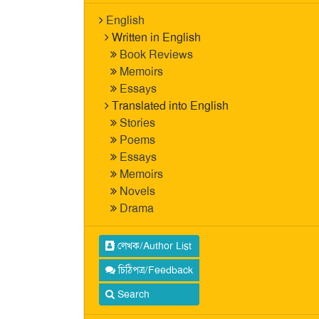
English
Written in English
Book Reviews
Memoirs
Essays
Translated into English
Stories
Poems
Essays
Memoirs
Novels
Drama
লেখক/Author List
চিঠিপত্র/Feedback
Search