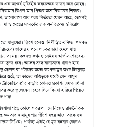
াকে এক আশ্চর্য যুক্তিহীন অবচেতনে লালন করে মোহর।
ঢ় মানসিকতার কিঞ্জল তার পিতার মনোবিকারের শিকার।
শ্রদ্ধা, ভালোবাসা আর পরম নির্ভরতা যেমন আছে, তেমনই
। মা ও মেয়ের সম্পর্কের এক অনতিক্রম্য স্ববিরোধ
তো মানুষেরা। ক্লিশে হলেও ‘নিপীড়িত-বঞ্চিত’ শব্দবন্ধ
আত্মপরিচয়ের) তাদের যাপনে গাঢ়তর ছায়া ফেলে যায়
োনা যায়, তা নয়। কখনও কখনও সেইসব আর্ত-সংশয়বেদ্য
তনে তুলে ধরে। তাদের সঙ্গে নানাভাবে খারাপ হয়ে
ু দোলন বা পটাদের মতো অপেক্ষাতুর অথচ চিরক্লান্ত
হু শিউরে ওঠে, তা তাদের অস্তিত্বকে ধরেই যেন আমূল
 ট্র্যাজেডির প্রতি বাড়তি কোনও প্রকাশ্য এমপ্যাথি না
তর করে তুলেছেন। হেরে গিয়ে কিংবা হারিয়ে গিয়েও
ে পায়!
ংগ্রহশালা গড়ে তোলে শতরূপা। সে নিজেও রাজনৈতিক
কিছু ক্ষমতাবান মানুষ প্রায় পঁচিশ বছর আগে তাকে গুম
দলে লিখিত। পার্থক্য এটাই যে মূল ঘটনার কোনও