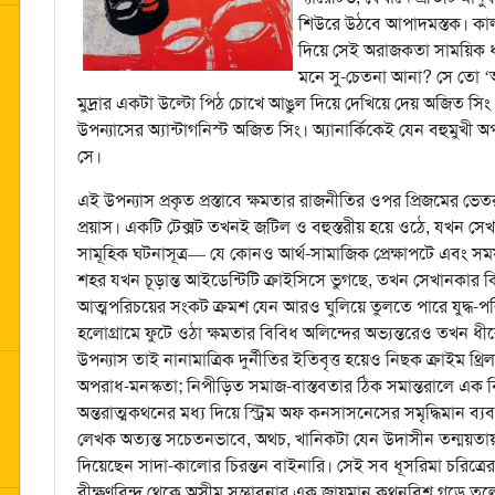
শিউরে উঠবে আপাদমস্তক। কাল্
দিয়ে সেই অরাজকতা সাময়িক ধাম
মনে সু-চেতনা আনা? সে তো ‘
মুদ্রার একটা উল্টো পিঠ চোখে আঙুল দিয়ে দেখিয়ে দেয় অজিত সিং
উপন্যাসের অ্যান্টাগনিস্ট অজিত সিং। অ্যানার্কিকেই যেন বহুমুখী 
সে।
এই উপন্যাস প্রকৃত প্রস্তাবে ক্ষমতার রাজনীতির ওপর প্রিজমের ভ
প্রয়াস। একটি টেক্সট তখনই জটিল ও বহুস্তরীয় হয়ে ওঠে, যখন সেখানে ন
সামূহিক ঘটনাসূত্র— যে কোনও আর্থ-সামাজিক প্রেক্ষাপটে এবং সময়
শহর যখন চূড়ান্ত আইডেন্টিটি ক্রাইসিসে ভুগছে, তখন সেখানকার কিছ
আত্মপরিচয়ের সংকট ক্রমশ যেন আরও ঘুলিয়ে তুলতে পারে যুদ্ধ-প
হলোগ্রামে ফুটে ওঠা ক্ষমতার বিবিধ অলিন্দের অভ্যন্তরেও তখন ধী
উপন্যাস তাই নানামাত্রিক দুর্নীতির ইতিবৃত্ত হয়েও নিছক ক্রাইম থ্র
অপরাধ-মনস্কতা; নিপীড়িত সমাজ-বাস্তবতার ঠিক সমান্তরালে এক বিকল
অন্তরাত্মকথনের মধ্য দিয়ে স্ট্রিম অফ কনসাসনেসের সমৃদ্ধিমান 
লেখক অত্যন্ত সচেতনভাবে, অথচ, খানিকটা যেন উদাসীন তন্ময়তায়
দিয়েছেন সাদা-কালোর চিরন্তন বাইনারি। সেই সব ধূসরিমা চরিত্রের
বীক্ষণবিন্দু থেকে অসীম সম্ভাবনার এক জায়মান কথনবিশ্ব গড়ে তু