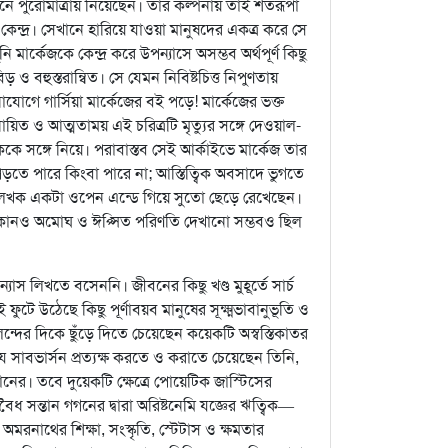
পুরোমাত্রায় নিয়েছেন। তাঁর কল্পনায় তাই শতরূপা
ন্দ্র। সেখানে হারিয়ে যাওয়া মানুষদের একত্র করে সে
নি মার্কেজকে কেন্দ্র করে উপন্যাসে অসম্ভব অর্থপূর্ণ কিছু
বিড় ও বহুস্তরান্বিত। সে যেমন নিবিষ্টচিত্ত নিপুণতায়
োগে গার্সিয়া মার্কেজের বই পড়ে! মার্কেজের ভক্ত
শনায়িত ও আত্মতাময় এই চরিত্রটি মৃত্যুর সঙ্গে দেওয়াল-
ে সঙ্গে নিয়ে। পরাবাস্তব সেই আর্কাইভে মার্কেজ তার
 পড়তে পারে কিংবা পারে না; আস্তিত্বিক অবসাদে ভুগতে
লেখক একটা ওপেন এন্ডে গিয়ে সুতো ছেড়ে রেখেছেন।
ের কোনও অমোঘ ও ঈপ্সিত পরিণতি দেখানো সম্ভবও ছিল
স লিখতে বসেননি। জীবনের কিছু খণ্ড মুহূর্তে সার্চ
টে উঠেছে কিছু পূর্ণাবয়ব মানুষের সূক্ষ্মভাবানুভূতি ও
িন্দের দিকে ছুঁড়ে দিতে চেয়েছেন কয়েকটি অস্বস্তিকাতর
ে যে সাবভার্সন প্রত্যক্ষ করতে ও করাতে চেয়েছেন তিনি,
ানের। তবে দুয়েকটি ক্ষেত্রে পোয়েটিক জাস্টিসের
ধ সন্তান গগনের দ্বারা অরিষ্টনেমি যজ্ঞের ঋত্বিক—
বান অমরনাথের শিক্ষা, সংস্কৃতি, স্টেটাস ও ক্ষমতার