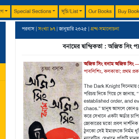
াগ
Special Sections
সূচি/List
Our Books
Buy Boo
পরবাস |
সংখ্যা ৯৭
| জানুয়ারি ২০২৫ |
গ্রন্থ-সমালোচনা
বনামের দ্বান্দ্বিকতা : অজিত সিং প্য
অজিত সিং বনাম অজিত সিং — 
পাবলিশিং, কলকাতা; প্রথম প
The Dark Knight সিনেমায় জ
পরিচয় দিতে গিয়ে সে জানায়, 
established order, and e
chaos.” মানুষ আসলে কোনও অব
করে সেখানে একটা অর্ডার চাপ
জোকারের মতো প্রবল দার্শনিক 
ঠুনকো সেই ইমারৎকে নির্মম ধূ
ন্যারেটিভ, যেখানে প্রতিটি মা