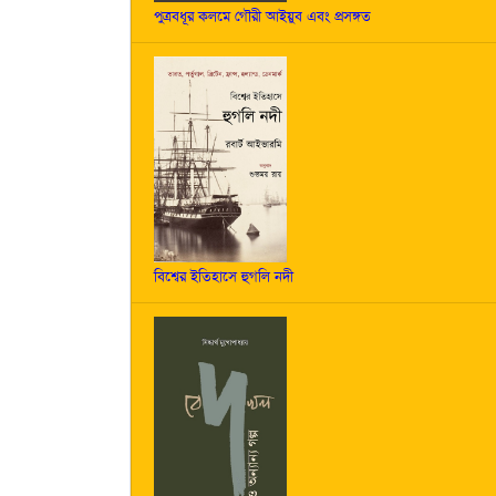
পুত্রবধূর কলমে গৌরী আইয়ুব এবং প্রসঙ্গত
বিশ্বের ইতিহাসে হুগলি নদী