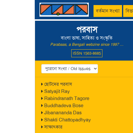
বর্তমান সংখ্যা
বিভ
পরবাস
বাংলা ভাষা, সাহিত্য ও সংস্কৃতি
Parabaas, a Bengali webzine since 1997 ...
ISSN 1563-8685
ছোটদের পরবাস
Satyajit Ray
Rabindranath Tagore
Buddhadeva Bose
Jibanananda Das
Shakti Chattopadhyay
সাক্ষাৎকার