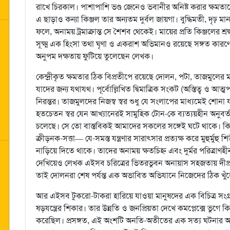
রাখে চিরকাল। পাশাপাশি ভণ্ড জেনেও ভবানীর অনিষ্ট করার ক্ষমত
এ ছাড়াও কন্যা কিঞ্জল তার অন্যতম দুর্বল জায়গা। বুদ্ধিমতী, দৃ
ফলে, অনাময় ট্রমাক্রান্ত সে শৈশব থেকেই। মায়ের প্রতি কিঞ্জলের 
সূক্ষ্ম এক হিংসা তথা ঘৃণা ও একরাশ অভিমানও রয়েছে সঙ্গত কারণে
অনুপম দক্ষতায় ফুটিয়ে তুলেছেন লেখক।
কেন্দ্রীকৃত ক্ষমতার ঠিক বিপ্রতীপে রয়েছে দোলন, পটা, তাজমুলের ম
যাদের জন্য যথাযথ। পূর্বোল্লিখিত দ্বিমাত্রিক সংকট (অস্তিত্ব ও 
নিরন্তর। তাজমুলদের নিজস্ব স্বর শুধু যে সংলাপের মাধ্যমেই শ
হতচেতন স্বর যেন আখ্যানেরই সামুহিক টোন-কে ব্যত্যয়হীন অনুবর্
চলেছে। সে তো বাস্তবিকই আমাদের সকলের সঙ্গেই ঘটে থাকে। কিন্ত
ক্রীড়নক-সত্তা— যে-সমস্ত যন্ত্রণার সারাৎসার প্রত্যক্ষ করে মুহুর্মু
নাড়িয়ে দিতে থাকে। তাদের অনাময় ক্ষতচিহ্ন এবং দুর্মর পরিত্রাণহীন
দেখিয়েও লেখক এইসব চরিত্রের ভিতরভুবন অনায়াস সহজতায় দীপ্র
তাই দোলনরা শেষ পর্যন্ত এক অভাবিত অভিযানে নিজেদের ঠিক খুঁজ
আর এইসব টুকরো-টাকরা হারিয়ে যাওয়া মানুষদের এক বিচিত্র স
ষড়যন্ত্রের শিকার। তার উন্নতি ও জনপ্রিয়তা দেখে কমপ্লেক্সে ভুগে 
করেছিল। প্রসঙ্গত, এই অংশটি অনতি-অতীতের এক সত্য ঘটনার আ