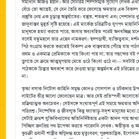
সমাধান আজও হয়নি। আর সেটারই শিল্পসম্মত সুযোগ লেখক এখানে 
বেঁচে তো আছেই, সে যেন তৈরি করে ফেলেছে ক্ষমতার এক বিকল্প কে
প্রস্তুতি নেয় এক চূড়ান্ত অন্তর্ঘাতের। বস্তুত, শতরূপা এবং পেশাদার খু
জাদুবাস্তব মুহূর্ত সৃষ্টি হয়েছে। এই মার্কেজ চরিত্রটিও যুগপৎ মায়ানি
মানুষকে হত্যা করতে পারে, আবার অব্যবহিত পরেই অনবচ্ছিন্ন মনোয
বলেই বন্ধুমহলে তার এহেন নামকরণ। স্বল্পভাষী, ব্যক্তিত্ববান, দর্
পিঠ সংগ্রাম করতে করতেই বিকল্প এক বাস্তবতায় পৌঁছে যায় পাঠকক
প্রথম ও একমাত্র প্রেমিকাকে পায় কিংবা পায় না; তার পছন্দের বই
ভুগতে সে ক্রমে আত্মমৃগয়ায় মেতে ওঠে কিংবা ওঠে না— সবটাই 
পাঠককে চিন্তার অবকাশ করে দেওয়া ছাড়া অন্তর্মনস্ক এই চরিত্র
না।
তৃষ্ণা বসাক নিটোল কাহিনি-সমৃদ্ধ কোনও গোলগাল ও চটকদার উপন্যা
লাইটের তীব্র আলো ফেলেছেন মাত্র। আর সেই প্রতিস্পর্ধী আলোতেই ফু
প্রক্রিয়াত্মক অবচেতন। সেইসঙ্গে সংঘাতপূর্ণ এই সময়ে ক্ষমতার অল
পরিপ্রশ্ন। নিষ্পেষিত ও জীবন্মৃত কিছু ফ্যাতাড়ু-সদৃশ মানুষের মধ্য
সেটাই ক্রমশ যুক্তিবিন্যাসের অতিনির্দিষ্টতায় একটা আদল পায় আখ্য
পিচ্ছিল জনপ্রিয় পথ উপেক্ষা করতে পারেননি লেখক। অস্বীকৃত ও অবৈ
কুচক্রী ভবানী শাস্ত্রীর অগ্নিদগ্ধ হয়ে মৃত্যুবরণ; পুরুষতান্ত্রিক, ইগো