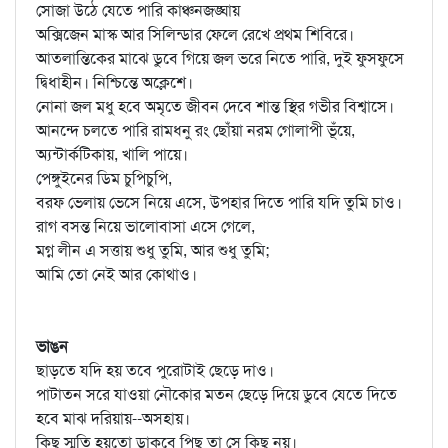
সোজা উঠে যেতে পারি কাঞ্চনজঙ্ঘায়
অক্সিজেন মাস্ক আর সিলিন্ডার ফেলে রেখে প্রথম শিবিরে।
আতলান্তিকের মাঝে ডুবে গিয়ে জল ভরে নিতে পারি, দুই ফুসফুসে
দ্বিধাহীন। নিশ্চিন্তে অক্লেশে।
নোনা জল মধু হবে অমৃতে জীবন দেবে শান্ত স্থির গভীর বিশ্বাসে।
আনন্দে চলতে পারি রামধনু রং ছোঁয়া নরম গোলাপী ভূঁয়ে,
অ্যন্টার্কটিকায়, খালি পায়ে।
পেঙ্গুইনের ডিম চুপিচুপি,
বরফ ভেলায় ভেসে নিয়ে এসে, উপহার দিতে পারি যদি তুমি চাও।
রাগ বসন্ত নিয়ে ভালোবাসা এসে গেলে,
মগ্ন লীন এ সত্তায় শুধু তুমি, আর শুধু তুমি;
আমি তো নেই আর কোথাও।
ভাঙন
ছাড়তে যদি হয় তবে পুরোটাই ছেড়ে দাও।
পাটাতন সরে যাওয়া নৌকোর মতন ছেড়ে দিয়ে ডুবে যেতে দিতে
হবে মাঝ দরিয়ায়--অসহায়।
কিছু স্মৃতি হয়তো ডাকবে পিছু তা সে কিছু নয়।