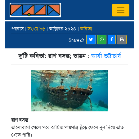
পরবাস |
সংখ্যা ৯৬
| অক্টোবর ২০২৪ |
কবিতা
Share
দু'টি কবিতা: রাগ বসন্ত; ভাঙন
:
আর্যা ভট্টাচার্য
রাগ বসন্ত
ভালোবাসা পেলে পরে আমিও পায়সান্ন ছুঁড়ে ফেলে নুন দিয়ে ভাত
খেতে পারি।