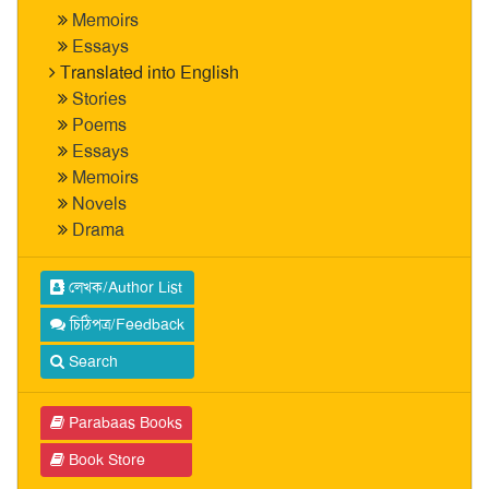
Memoirs
Essays
Translated into English
Stories
Poems
Essays
Memoirs
Novels
Drama
লেখক/Author List
চিঠিপত্র/Feedback
Search
Parabaas Books
Book Store