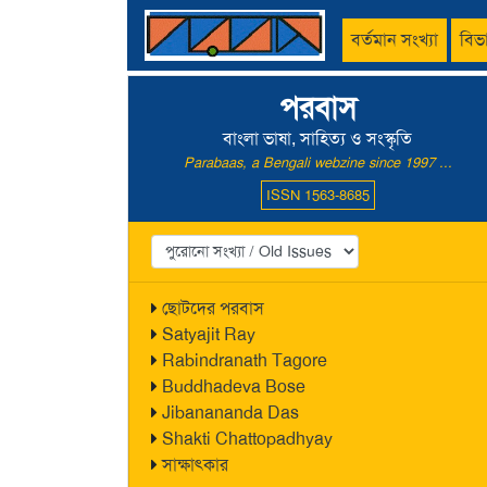
বর্তমান সংখ্যা
বিভ
পরবাস
বাংলা ভাষা, সাহিত্য ও সংস্কৃতি
Parabaas, a Bengali webzine since 1997 ...
ISSN 1563-8685
ছোটদের পরবাস
Satyajit Ray
Rabindranath Tagore
Buddhadeva Bose
Jibanananda Das
Shakti Chattopadhyay
সাক্ষাৎকার