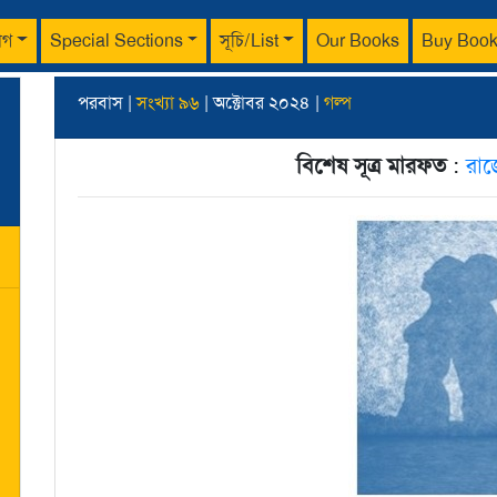
াগ
Special Sections
সূচি/List
Our Books
Buy Boo
পরবাস |
সংখ্যা ৯৬
| অক্টোবর ২০২৪ |
গল্প
বিশেষ সূত্র মারফত
:
রাজ