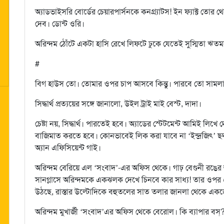
অ্যাডভাইসরি বোর্ডের চেয়ারপার্সনকে কনগ্র্যাটস! ইন ফ্যাক্ট তোর 
দেব। ডোন্ট ওরি।
অরিন্দম ঠোঁটে একটা হাসি রেখে লিফটে ঢুকে যেতেই সুস্মিতা 
#
বিগ হাউস তো। তোমার ওপর চাপ আসবে কিন্তু। পারবে তো সামল
সিদ্ধার্থ প্রত্যয়ের সঙ্গে জানালো, উইল ট্রাই মাই বেস্ট, দাদা।
চেষ্টা নয়, সিদ্ধার্থ। পারতেই হবে। অ্যাডের স্টেটমেন্ট আমিই ল
বাজিমাত করতে হবে। কোনভাবেই লিক করা যাবে না ‘ইন্দ্রজিৎ’ ছদ
অ্যান এফিসিয়েন্ট গাই।
অরিন্দম বেরিয়ে এল ‘সংবাদ’-এর অফিস থেকে। গাঢ় বেগুনী রঙের হুডি
সানগ্লাসে অরিন্দমকে একঝলক দেখে চিনবে কার সাধ্য! তার ওপর এ
উঠছে, রাস্তার উল্টোদিকে বহুতলের সাত তলার জানলা থেকে এক
অরিন্দম মুখার্জী ‘সংবাদ’এর অফিস থেকে বেরোল। কি ব্যাপার বস্