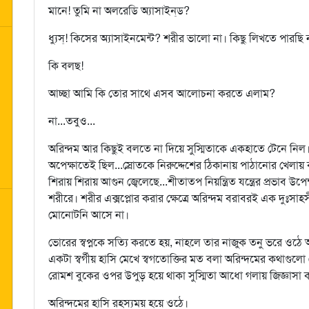
মানে! তুমি না অলরেডি অ্যাসাইন্‌ড?
ধ্যুস্! কিসের অ্যাসাইনমেন্ট? শরীর ভালো না। কিছু লিখতে পারছি
কি বলছ!
আচ্ছা আমি কি তোর সাথে এসব আলোচনা করতে এলাম?
না...তবুও...
অরিন্দম আর কিছুই বলতে না দিয়ে সুস্মিতাকে একহাতে টেনে নিল
অপেক্ষাতেই ছিল...স্রোতকে নিরুদ্দেশের ঠিকানায় পাঠানোর খেলায় 
শিরায় শিরায় আগুন জ্বেলেছে...শীতাতপ নিয়ন্ত্রিত যন্ত্রের প্রভাব উপেক্
শরীরে। শরীর এক্সপ্লোর করার ক্ষেত্রে অরিন্দম বরাবরই এক দুঃসাহ
মোনোটনি আসে না।
ভোরের স্বপ্নকে সত্যি করতে হয়, নাহলে তার নাজুক তনু ভরে ওঠে
একটা স্বর্গীয় হাসি মেখে স্বগতোক্তির মত বলা অরিন্দমের কথাগু
রোমশ বুকের ওপর উপুড় হয়ে থাকা সুস্মিতা আধো গলায় জিজ্ঞাসা ক
অরিন্দমের হাসি রহস্যময় হয়ে ওঠে।