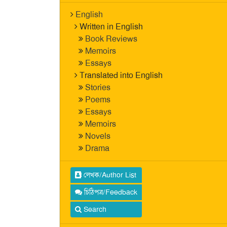
English
Written in English
Book Reviews
Memoirs
Essays
Translated into English
Stories
Poems
Essays
Memoirs
Novels
Drama
লেখক/Author List
চিঠিপত্র/Feedback
Search