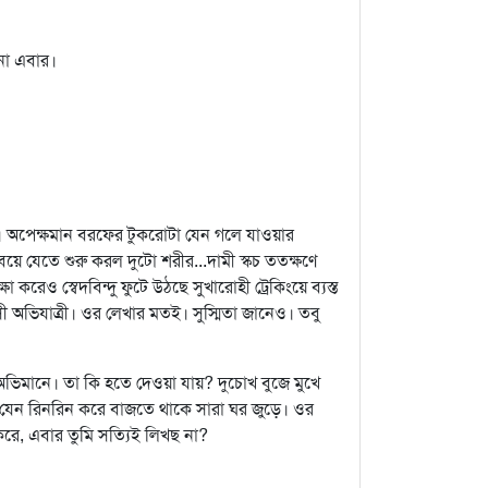
 না এবার।
। অপেক্ষমান বরফের টুকরোটা যেন গলে যাওয়ার
বয়ে যেতে শুরু করল দুটো শরীর...দামী স্কচ ততক্ষণে
ষা করেও স্বেদবিন্দু ফুটে উঠছে সুখারোহী ট্রেকিংয়ে ব্যস্ত
সী অভিযাত্রী। ওর লেখার মতই। সুস্মিতা জানেও। তবু
 অভিমানে। তা কি হতে দেওয়া যায়? দুচোখ বুজে মুখে
লো যেন রিনরিন করে বাজতে থাকে সারা ঘর জুড়ে। ওর
রে, এবার তুমি সত্যিই লিখছ না?