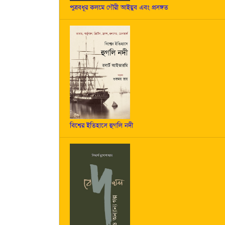
পুত্রবধূর কলমে গৌরী আইয়ুব এবং প্রসঙ্গত
বিশ্বের ইতিহাসে হুগলি নদী