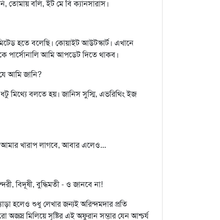
ি, তোমায় বলি, ইট মে বি ক্যানসারাস।
িটেড হতে বলেছি। কোয়াইট আউটস্কার্ট। এখানে
োমাকে পার্সোনালি আমি আপডেট দিতে থাকব।
 যে আমি জানি?
ু মিথ্যে বলতে হয়। জানিস সুস্মি, এভরিথিং ইজ
আমার খারাপ লাগবে, আবার এলেও...
দরী, বিদূষী, বুদ্ধিমতী - ও জানবে না!
াড়া হলেও শুধু লেখার জন্যই অরিন্দমদার প্রতি
জস্র মিলিয়ে সৃষ্টির এই অফুরান সম্ভার যেন আশ্চর্য