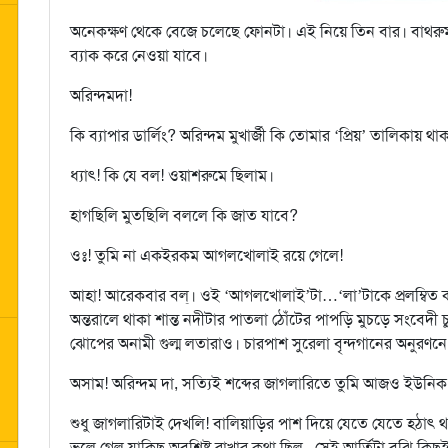
অনেকক্ষণ থেকে বেজে চলেছে ফোনটা। এই নিয়ে তিন বার। বাথরুম থ
ব্যাক করে নেওয়া যাবে।
অরিন্দমদা!
কি ব্যাপার ডার্লিং? অরিন্দম মুখার্জী কি তোমার ‘প্রিয়’ তালিকায় থ
ধ্যাৎ! কি যে বল! ওয়াশরুমে ছিলাম।
হাগছিলি মুতছিলি বললে কি জাত যাবে?
ওঃ! তুমি না একইরকম আগলখোলাই রয়ে গেলে!
আহা! আরেকবার বল্। ওই ‘আগলখোলাই’টা…‘লা’টাকে প্রলম্বিত করে
অন্তরালে থাকা শান্ত নদীটার পাতলা ঠোঁটের পাপড়ি মুচড়ে সংবেদী
ঝোপের অনামী গুল্ম লতারাও। চারপাশ সুরেলা বৃন্দগানের অনুরণন
অসাম! অরিন্দম দা, সত্যিই শব্দের জাগলারিতে তুমি আজও ইউনিক
শুধু জাগলারিটাই দেখলি! বালিয়াড়ির পাশ দিয়ে যেতে যেতে হঠাৎ থম
ভুলে গেল যাকিছু অবশিষ্ট রাখার কথা ছিল...সেই আর্তিটা বুঝি কিছু