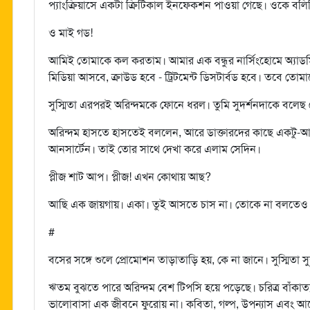
প্যাংক্রিয়াসে একটা ক্রিটিকাল ইনফেকশন পাওয়া গেছে। ওকে বলিন
ও মাই গড!
আমিই তোমাকে কল করতাম। আমার এক বন্ধুর নার্সিংহোমে অ্যাডম
মিডিয়া আসবে, ক্রাউড হবে - ট্রিটমেন্ট ডিসটার্বড হবে। তবে ত
সুস্মিতা এরপরই অরিন্দমকে ফোনে ধরল। তুমি সুদর্শনদাকে বলেছ
অরিন্দম হাসতে হাসতেই বললেন, আরে ডাক্তারদের কাছে একটু-আধট
আনসার্টেন। তাই তোর সাথে দেখা করে এলাম সেদিন।
প্লীজ শাট আপ। প্লীজ! এখন কোথায় আছ?
আছি এক জায়গায়। একা। তুই আসতে চাস না। তোকে না বলতেও 
#
বসের সঙ্গে শুলে প্রোমোশন তাড়াতাড়ি হয়, কে না জানে। সুস্মিতা সুন্
ঋতম বুঝতে পারে অরিন্দম বেশ টিপসি হয়ে পড়েছে। চরিত্র বাঁকাত্য
ভালোবাসা এক জীবনে ফুরোয় না। কবিতা, গল্প, উপন্যাস এবং আরো অ