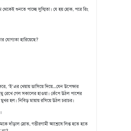
েকেই শুনতে পাচ্ছে সুস্মিতা। যে হয় হোক, পরে রিং
াকার যোগ্যতা হারিয়েছে?
, ‘ই’এর খেয়ায় ভাসিয়ে দিয়ে...যেন উপেক্ষার
 চুমু রেখে গেল সকালের হাওয়া। কেঁপে উঠল পাশের
ে মুখর হল। নিবিড় মায়ায় রসিয়ে উঠল চরাচর।
।
কে দাঁড়াল স্রোত, গভীরগামী আশ্লেষে লিপ্ত হতে হতে
ই না?