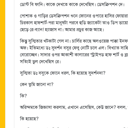
ডোন্ট বি ফানি। কাকে দেখতে কাকে দেখেছিস। ডেসক্রিপশন দে।
পোশাক ও গাড়ির ডেসক্রিপশন শুনে ফোনের ওপারে হাসির ফোয়ারা 
চিরকাল হাফশার্ট-পরা মানুষটা পরবে হুডি জ্যাকেট! তাও ডিপ ভায়
ছেড়ে রে-ব্যান! হ্যাজাস না। আমার প্রচুর কাজ আছে।
কিন্তু সুস্মিতার খটকাটা গেল না। চার্লির কাছে অলওয়েজ পাক্কা ইন
অফ। ইতিমধ্যে ডঃ সুদর্শন বসুর ফেবু নোটি চলে এল। বিখ্যাত সাহিত
বেরোচ্ছেন। সাদার ওপর আকাশী কালারের স্ট্রাইপড হাফ শার্ট ও ব্ল্যাক
সত্যিই ভুল দেখেছিস রে।
সুস্মিতা ডঃ বসুকে ফোনে ধরল, কি হয়েছে সুদর্শনদা?
কেন তুমি জানো না?
কি?
অরিন্দমকে জিজ্ঞাসা করলাম, এখানে এসেছিস, কেউ জানে? বলল, শুধ
কি হয়েছে?