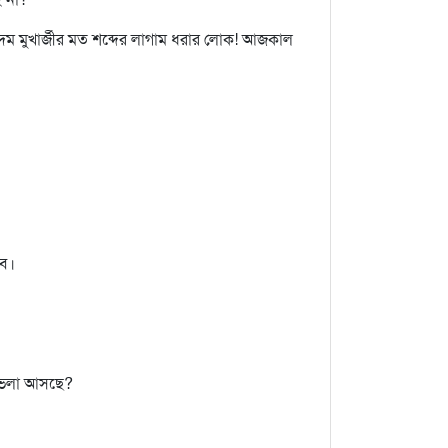
্দম মুখার্জীর মত শব্দের লাগাম ধরার লোক! আজকাল
ছব।
নভেলা আসছে?