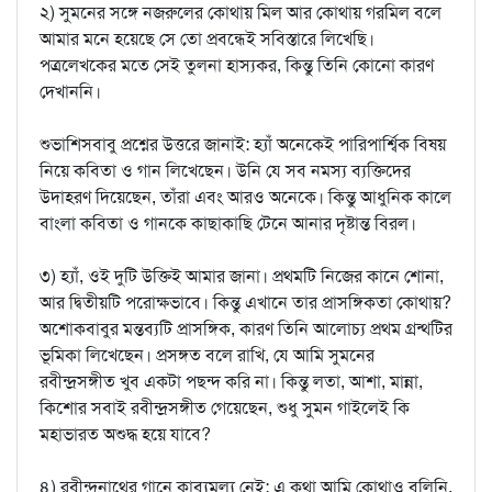
২) সুমনের সঙ্গে নজরুলের কোথায় মিল আর কোথায় গরমিল বলে
আমার মনে হয়েছে সে তো প্রবন্ধেই সবিস্তারে লিখেছি।
পত্রলেখকের মতে সেই তুলনা হাস্যকর, কিন্তু তিনি কোনো কারণ
দেখাননি।
শুভাশিসবাবু প্রশ্নের উত্তরে জানাই: হ্যাঁ অনেকেই পারিপার্শ্বিক বিষয়
নিয়ে কবিতা ও গান লিখেছেন। উনি যে সব নমস্য ব্যক্তিদের
উদাহরণ দিয়েছেন, তাঁরা এবং আরও অনেকে। কিন্তু আধুনিক কালে
বাংলা কবিতা ও গানকে কাছাকাছি টেনে আনার দৃষ্টান্ত বিরল।
৩) হ্যাঁ, ওই দুটি উক্তিই আমার জানা। প্রথমটি নিজের কানে শোনা,
আর দ্বিতীয়টি পরোক্ষভাবে। কিন্তু এখানে তার প্রাসঙ্গিকতা কোথায়?
অশোকবাবুর মন্তব্যটি প্রাসঙ্গিক, কারণ তিনি আলোচ্য প্রথম গ্রন্থটির
ভূমিকা লিখেছেন। প্রসঙ্গত বলে রাখি, যে আমি সুমনের
রবীন্দ্রসঙ্গীত খুব একটা পছন্দ করি না। কিন্তু লতা, আশা, মান্না,
কিশোর সবাই রবীন্দ্রসঙ্গীত গেয়েছেন, শুধু সুমন গাইলেই কি
মহাভারত অশুদ্ধ হয়ে যাবে?
৪) রবীন্দ্রনাথের গানে কাব্যমূল্য নেই: এ কথা আমি কোথাও বলিনি,