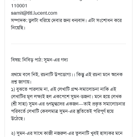
110001
samit@tltl.lucent.com
সম্পাদক: ভুলটা ধরিয়ে দেবার জন্য ধন্যবাদ। এটা সংশোধন করে
নিয়েছি।
বিষয়: নিবিড় পাঠ: সুমন-এর গদ্য
প্রথমে বলে নিই, রচনাটি উপভোগ্য।। কিন্তু এই রচনা মনে অনেক
প্রশ্ন জাগায়।
১) বুঝতে পারলাম না, এই লেখাটি গ্রন্থ-সমালোচনা নাকি এই
লেখাটির মূল লক্ষ্যই হল একপেশে সুমন-ভজনা। মনে হয়ে লেখক
(শ্রী সাহা) সুমন-এর গুণমুগ্ধদের একজন—তাই প্রকৃত সমালোচনার
পরিবর্তে লেখাটি কেবলমাত্র সুমন-এর স্তুতিতেই পরিপূর্ণ হয়ে
উঠেছে।
২) সুমন-এর সাথে কাজী নজরুল-এর তুলনাটি খুবই হাস্যকর মনে