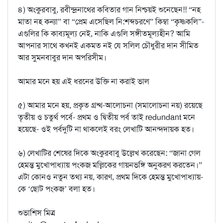
৪) অংকুরবাবু, রবীন্দ্রনাথের কবিতার গান নিশ্চয়ই শুনেছেন!! “নহ
মাতা নহ কন্যা” বা “প্রেম এসেছিল নি:শব্দচরণে” কিম্বা “কৃষ্ণকলি”-
এগুলির কি কাব্যমূল্য নেই, নাকি এগুলি সঙ্গীতমূল্যহীন? আমি
আপনার সাথে কখনই একমত নই যে সলিল চৌধুরীর দান সীমিত
আর সুমনবাবুর দান অপরিসীম।
আমার মনে হয় এই ধরনের উক্তি না করাই ভাল
৫) আমার মনে হয়, প্রকৃত গ্রন্থ-আলোচনা (সমালোচনা নয়) রয়েছে
তৃতীয় ও চতুর্থ পর্বে- প্রথম ও দ্বিতীয় পর্ব তাই redundant মনে
হয়েছে- ওই পর্বদুটি না থাকলেই বরং লেখাটি আনন্দদায়ক হত।
৬) লেখাটির শেষের দিকে অংকুরবাবু উল্লেখ করেছেন: “জানা গেল
হেমন্ত মুখোপাধ্যায় পংকজ মল্লিকের গায়নভঙ্গি অনুকরণ করতেন।”
এটা কোনও নতুন তথ্য নয়, কারণ, প্রথম দিকে হেমন্ত মুখোপাধ্যায়-
কে ‘ছোট পংকজ’ বলা হত।
শুভাশিস মিত্র