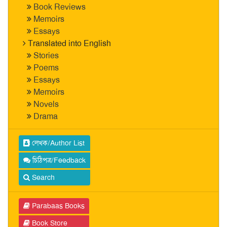
Book Reviews
Memoirs
Essays
Translated into English
Stories
Poems
Essays
Memoirs
Novels
Drama
লেখক/Author List
চিঠিপত্র/Feedback
Search
Parabaas Books
Book Store