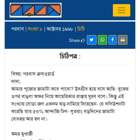
পরবাস |
সংখ্যা ৮
| অক্টোবর ১৯৯৮ |
চিঠি
Share
চিঠিপত্র
:
বিষয়: পরবাস ক্রস্‌ওয়ার্ড
দাদা,
আমার পূজোর জামাটা কবে পাবো? উদগ্রীব হয়ে বসে আছি- বুকের
ওপর বাঙলা অক্ষর নিয়ে আমেরিকার রাস্তায় ঘুরব বলে। কিন্তু এই
সংখ্যায় সোডা-জল একদম ঝড় নামিয়ে দিয়েছেন- যে সলিউশনটা
করেছি তার ৫০% আন্দাজি ঢিল- সুতরাং বড়দিনের জামাটা
বোধহয় আর হল না।
অমর মুখার্জী