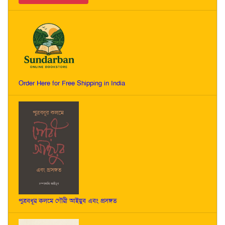
Order Here for Free Shipping in India
পুত্রবধূর কলমে গৌরী আইয়ুব এবং প্রসঙ্গত