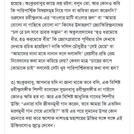
হয়েছে। অংকু্রবাবুর কাছে প্রশ্ন রইল: বলুন তো, আর কোনও কবি
কি পারিপার্শ্বিক বিষয়সমূহ নিয়ে গান বা কবিতা রচনা করেননি?
গুরুদেব রবীন্দ্রনাথ-এর “বাংলার মাটি বাংলার জল” বা “আমায়
বোলো না গাহিতে বোলো না” কিসের উদাহরণ? জ্যোতিরিন্দ্রনাথের
“চল রে চল সবে ভারত সন্তান” বা অতুলপ্রসাদের “হও ধরমেতে
ধীর, হও করমেতে বীর” কি জ্যোৎস্নারাতে পূর্ণিমার চাঁদ দেখতে
দেখতে রচিত হয়েছিল? নাকি সলিল চৌধুরীর “সেই মেয়ে” বা
“আমাদের নানা মতে নানান দলে দলাদলি’ প্রেয়সীর প্রতি প্রেম
নিবেদনের কথা মনে করিয়ে দেয়? কেবল মাত্র “চায়ের কাপে
তোমাকে চাই” বললেই সেটা খুব পারিপার্শ্বিকতার কথা বলা হল?
৩) অংকুরবাবু, আপনার যদি না জানা থাকে তবে বলি, এক বিশিষ্ট
রবীন্দ্রসঙ্গীত শিল্পী বলেছেন সুমনবাবু রবীন্দ্রসঙ্গীত না গাইলে
কোনও ক্ষতি হত না- আর এক বিশিষ্ট আধুনিক গানের শিল্পীর
উক্তি: “এনারা যদি জীবনমুখী গান করেন, তবে আমরা কি এতদিন
মরণমুখী গান গেয়ে এসেছি?” তাই এর পরে সুমনের উপর কোন
রচনাতে দয়া করে অশোক দাশগুপ্ত মহাশয়ের উক্তির সঙ্গে সঙ্গে এই
উক্তিগুলোও জুড়ে দেবেন।