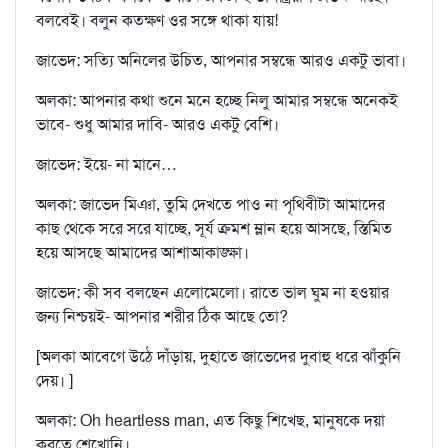
বলবেই। বলুন কতক্ষণ ওর সঙ্গে থাকা যায়!
জাভেদ: সত্যি অনিলের উচিত, আপনার সম্বন্ধে আরও একটু ভাবা।
অলকা: আপনার কথা শুনে মনে হচ্ছে নিলু আমার সম্বন্ধে অনেকই
ভাবে- শুধু আমার দাবি- আরও একটু বেশি।
জাভেদ: ইয়ে- না মানে…
অলকা: জাভেদ মিঞা, তুমি দেখতে পাও না পৃথিবীটা আমাদের
কাছ থেকে সরে সরে যাচ্ছে, সূর্য ক্রমশ ম্লান হয়ে আসছে, স্তিমিত
হয়ে আসছে আমাদের আশাআকাঙ্ক্ষা।
জাভেদ: কী সব বলছেন এলোমেলো। রাতে ভাল ঘুম না হওয়ার
জন্য নিশ্চয়ই- আপনার শরীর ঠিক আছে তো?
[অলকা আবেগে উঠে দাঁড়ায়, দুহাতে জাভেদের দুবাহু ধরে ঝাঁকুনি
দেয়। ]
অলকা: Oh heartless man, এত কিছু শিখেছ, মানুষকে দয়া
করতে শেখোনি।