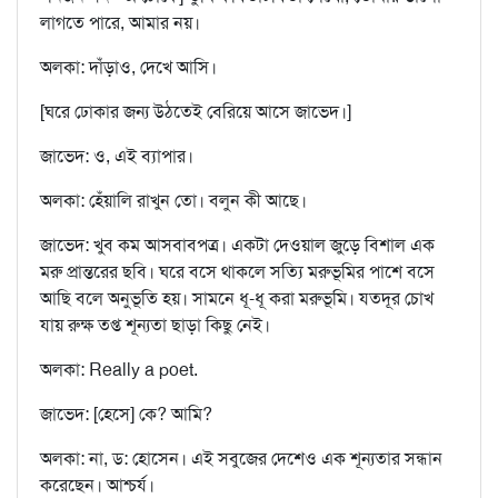
লাগতে পারে, আমার নয়।
অলকা: দাঁড়াও, দেখে আসি।
[ঘরে ঢোকার জন্য উঠতেই বেরিয়ে আসে জাভেদ।]
জাভেদ: ও, এই ব্যাপার।
অলকা: হেঁয়ালি রাখুন তো। বলুন কী আছে।
জাভেদ: খুব কম আসবাবপত্র। একটা দেওয়াল জুড়ে বিশাল এক
মরু প্রান্তরের ছবি। ঘরে বসে থাকলে সত্যি মরুভূমির পাশে বসে
আছি বলে অনুভূতি হয়। সামনে ধূ-ধূ করা মরুভূমি। যতদূর চোখ
যায় রুক্ষ তপ্ত শূন্যতা ছাড়া কিছু নেই।
অলকা: Really a poet.
জাভেদ: [হেসে] কে? আমি?
অলকা: না, ড: হোসেন। এই সবুজের দেশেও এক শূন্যতার সন্ধান
করেছেন। আশ্চর্য।