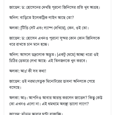
জাভেদ: ড: হোসেনের দেখছি পুরনো জিনিসের প্রতি খুব আগ্রহ।
অনিল: বাড়িতে ইলেকট্রিক লাইন আছে তো?
অলকা: [টিভি সেট এবং ল্যাম্প দেখিয়ে], কেন, ওই তো।
জাভেদ: ড: হোসেন এখনও পুরনো সুন্দর কোন কোন জিনিসকে
ধরে রাখতে চান মনে হচ্চে।
অনিল: আসলে ভদ্রলোক অদ্ভুত। [একটু থেমে] আচ্ছা ধরো ওই
চিঠির ভেতরে লেখা আছে- এই তিনজনকে খুন করবে।
অলকা: আঃ! কী সব কথা!
জাভেদ: ওই নরমাংসভুক্‌ মিনোটরের ভাবনা অনিলকে পেয়ে
বসেছে।
অলকা: আঃ। আপনিও আবার আরম্ভ করলেন জাভেদ? কিন্তু কেউ
তো এখনও এলো না। এই থমথমে অবস্থা ভালো লাগে?
জাভেদ: দাঁড়ান আবার ঘন্টা বাজাচ্ছি।