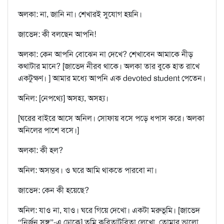
অলকা: না, জানি না। শেখারই সুযোগ হয়নি।
জাভেদ: কী বলছেন আপনি!
অলকা: কেন আপনি বোঝেন না দেখে? শেখাবেন আমাকে নীড়
কথাটার মানে? [জাভেদ নীরব থাকে। অলকা তার বুকে হাত রাখে
একটুক্ষণ। ] আমার মধ্যে আপনি এক devoted student পেতেন।
অনিল: [নেপথ্যে] অসহ্য, অসহ্য।
[ঘরের বাইরে আসে অনিল। সোফায় বসে পড়ে ধপাস করে। অলকা
অনিলের পাশে বসে।]
অলকা: কী হল?
অনিল: অসম্ভব। ও ঘরে আমি থাকতে পারবো না।
জাভেদ: কেন কী হয়েছে?
অনিল: যাও না, যাও। ঘরে গিয়ে দেখো। একটা মরুভূমি। [জাভেদ
“নির্জন সঙ্গ”-এ ঢোকে] তুমি কবিতাটবিতা লেখো, তোমার ভালো