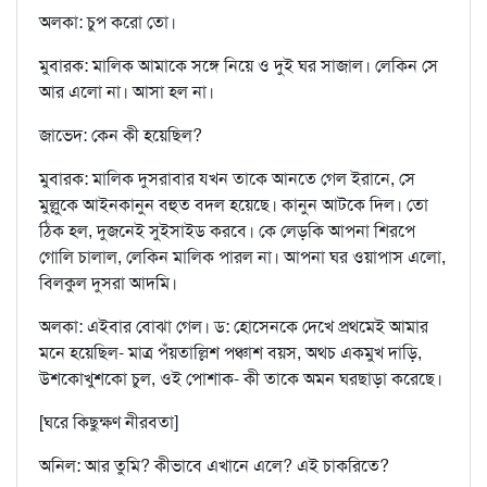
অলকা: চুপ করো তো।
মুবারক: মালিক আমাকে সঙ্গে নিয়ে ও দুই ঘর সাজাল। লেকিন সে
আর এলো না। আসা হল না।
জাভেদ: কেন কী হয়েছিল?
মুবারক: মালিক দুসরাবার যখন তাকে আনতে গেল ইরানে, সে
মুল্লুকে আইনকানুন বহুত বদল হয়েছে। কানুন আটকে দিল। তো
ঠিক হল, দুজনেই সুইসাইড করবে। কে লেড়কি আপনা শিরপে
গোলি চালাল, লেকিন মালিক পারল না। আপনা ঘর ওয়াপাস এলো,
বিলকুল দুসরা আদমি।
অলকা: এইবার বোঝা গেল। ড: হোসেনকে দেখে প্রথমেই আমার
মনে হয়েছিল- মাত্র পঁয়তাল্লিশ পঞ্চাশ বয়স, অথচ একমুখ দাড়ি,
উশকোখুশকো চুল, ওই পোশাক- কী তাকে অমন ঘরছাড়া করেছে।
[ঘরে কিছুক্ষণ নীরবতা]
অনিল: আর তুমি? কীভাবে এখানে এলে? এই চাকরিতে?