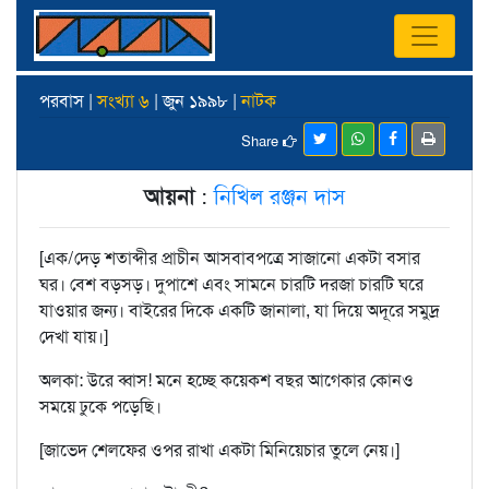
পরবাস |
সংখ্যা ৬
| জুন ১৯৯৮ |
নাটক
Share
আয়না
:
নিখিল রঞ্জন দাস
[এক/দেড় শতাব্দীর প্রাচীন আসবাবপত্রে সাজানো একটা বসার
ঘর। বেশ বড়সড়। দুপাশে এবং সামনে চারটি দরজা চারটি ঘরে
যাওয়ার জন্য। বাইরের দিকে একটি জানালা, যা দিয়ে অদূরে সমুদ্র
দেখা যায়।]
অলকা: উরে ব্বাস! মনে হচ্ছে কয়েকশ বছর আগেকার কোনও
সময়ে ঢুকে পড়েছি।
[জাভেদ শেলফের ওপর রাখা একটা মিনিয়েচার তুলে নেয়।]