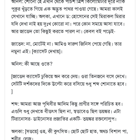
অনিল: শোনো হে এখান থেকে পঁচিশ ত্রিশ কিলোমিটার দূরে নাকি
পুকুর খুঁড়তে গিয়ে এক অদ্ভুত পাথর পাওয়া গেছে। আমরা কালই
সেখানে যাচ্ছি। অলকা, এখানে ড: হোসেনের সেই মিরাকল মিরার
যদি দেখা নাই হয় দুঃখ কোরো না। পরে কোন সময়ে আসা যাবে।
আর জাভেদ তো কিছুই করতে পারল না। কেবল বই পড়েই-
জাভেদ: না, মোটেই না। আমিও দারুণ জিনিস পেয়ে গেছি। তার
নমুনা এই। [ক্যাসেট দেখায়]।
অনিল: কী আছে ওতে?
[জাভেদ ক্যাসেট ঢুকিয়ে অন করে দেয়। ওরা তিনজনে বসে দেখে।
সেটটি দর্শকদের দিকে উল্টো করে বসিয়ে শুধু শব্দ শোনাতে হবে।
]
শব্দ: আমরা আজ পৃথিবীর আদিম কিছু প্রাণীর সঙ্গে পরিচিত হব।
এগুলি শুধু দেখতে বীভৎস ছিল না, স্বভাবেও ছিল ভয়ঙ্কর। এটা
টিরানোসর- ডাইনোসর প্রজাতির একটি- ভয়ঙ্কর রক্তলোলুপ।
অলকা: [সভয়ে] ওহ, কী কুৎসিত। ছোট ছোট হাত, অথচ বিশাল পা,
শরীর, লেজ।