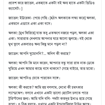
প্রবেশ করে জাভেদ, একহাতে একটা বই অন্য হাতে একটা ভিডিও
ক্যাসেট। ]
জাভেদ: ইউরেকা- পেয়ে গেছি। [হঠাৎ অলকাকে লক্ষ্য করে] অলকা,
একমনে এভাবে একা একা বসে।
অলকা: [মুখ ফিরিয়ে] যাক্‌ তবু এতক্ষণে নজরে পড়ল, অলকা একা
একা। সারারাত দেখলাম আপনার ঘরে আলো জ্বলছে। বই থেকে
মুখ তুলে একবারও অন্য কিছু মনে পড়ল না?
জাভেদ: আপনি ঘুমোননি?... অনিল কী করছে?
অলকা: আপনি কি মনে করেন, আপনার বন্ধু সারা রাত নাক ডেকে
ঘুমিয়ে এখন আমার কাছে বসে থাকবে? গেছে বাইরে, তার মতো।
জাভেদ: আপনিও যেতে পারতেন সঙ্গে।
অলকা: কী করতে? আমি হয় বললাম, দেখো কী চমৎকার
ল্যান্ডস্কেপ। বলবে এখানে একটা ভালো হোটেল চলতে পারে
টুরিস্টদের জন্য। আমি যদি বলি- পথটা কতদূর উধাও হয়ে গেছে
বলো। ও ঠিক বলবে- ওখানে একটা ইন্ডাসট্রিয়াল টাউন আছে।