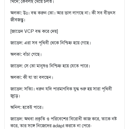
খিদে; কেবলই খেয়ে চলত।
অলকা: উঃ। বন্ধ করুন তো। আর ভাল লাগছে না। কী সব বীভৎস
জীবজন্তু।
[জাভেদ VCP বন্ধ করে দেয়]
জাভেদ: এরা সব পৃথিবী থেকে নিশ্চিহ্ন হয়ে গেছে।
অলকা: বাঁচা গেছে।
জাভেদ: সে তো মানুষও নিশ্চিহ্ন হয়ে যেতে পারে।
অলকা: কী যা তা বলছেন।
জাভেদ: সত্যি। ধরুন যদি পারমাণবিক যুদ্ধ শুরু হয় সারা পৃথিবী
জুড়ে।
অনিল: হতেই পারে।
জাভেদ: অথবা প্রকৃতি ও পরিবেশের বিরোধী কাজ করে, তাকে নষ্ট
করে, তার সঙ্গে নিজেদের adapt করতে না পেরে-