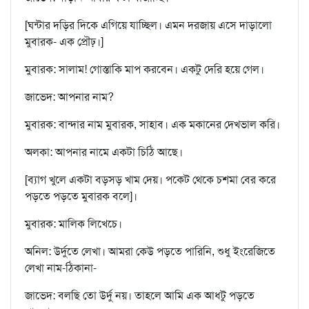
[ঘন্টার দড়ির দিকে এগিয়ে যাচ্ছিল। এমন দরজায় এসে দাড়ালো
মুবারক- এক প্রৌঢ়।]
মুবারক: সালাম! গোস্তাকি মাপ করবেন। একটু দেরি হয়ে গেল।
জাভেদ: আপনার নাম?
মুবারক: বান্দার নাম মুবারক, সাহাব। এক মকানের দেখভাল করি।
অলকা: আপনার নামে একটা চিঠি আছে।
[ব্যাগ খুলে একটা বড়সড় খাম দেয়। পকেট থেকে চশমা বের করে
পড়তে পড়তে মুবারক বলে]।
মুবারক: মালিক লিখেচে।
অনিল: উর্দুতে লেখা। আমরা কেউ পড়তে পারিনি, শুধু ইংরেজিতে
লেখা নাম-ঠিকানা-
জাভেদ: বলছি তো উর্দু নয়। তাহলে আমি এক আধটু পড়তে