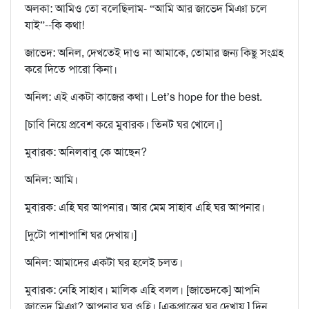
অলকা: আমিও তো বলেছিলাম- “আমি আর জাভেদ মিঞা চলে
যাই”--কি কথা!
জাভেদ: অনিল, দেখতেই দাও না আমাকে, তোমার জন্য কিছু সংগ্রহ
করে দিতে পারো কিনা।
অনিল: এই একটা কাজের কথা। Let’s hope for the best.
[চাবি নিয়ে প্রবেশ করে মুবারক। তিনট ঘর খোলে।]
মুবারক: অনিলবাবু কে আছেন?
অনিল: আমি।
মুবারক: এহি ঘর আপনার। আর মেম সাহাব এহি ঘর আপনার।
[দুটো পাশাপাশি ঘর দেখায়।]
অনিল: আমাদের একটা ঘর হলেই চলত।
মুবারক: নেহি সাহাব। মালিক এহি বলল। [জাভেদকে] আপনি
জাভেদ মিঞা? আপনার ঘর ওহি। [একপ্রান্তের ঘর দেখায় ] দিন