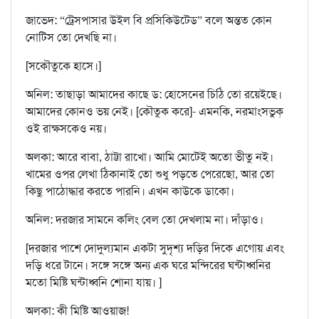
জাভেদ: “ট্রেসপাসার উইল বি প্রসিকিউটেড” বলে অন্তত কোন
নোটিস তো দেখছি না।
[সকৌতুকে হাসে।]
অনিল: তাছাড়া আমাদের কাছে ড: হোসেনের চিঠি তো রয়েইছে।
আমাদের কোনও ভয় নেই। [কৌতুক করে]- এমনকি, নরমাংসভুক্‌
ওই রাক্ষসকেও নয়।
অলকা: আরে বাবা, ঠাট্টা রাখো। আমি মোটেই অতো ভীতু নই।
খামের ওপর লেখা ঠিকানাই তো শুধু পড়তে পেরেছো, আর তো
কিছু পাঠোদ্ধার করতে পারনি। এখন কাউকে ডাকো।
অনিল: দরজার সামনে কলিং বেল তো দেখলাম না। দাঁড়াও।
[দরজার পাশে দোদুল্যমান একটা সুদৃশ্য দড়ির দিকে এগোয় এবং
দড়ি ধরে টানে। সঙ্গে সঙ্গে অন্য এক ঘরে মন্দিরের ঘন্টাধ্বনির
মতো মিষ্টি ঘন্টাধ্বনি শোনা যায়। ]
অলকা: কী মিষ্টি আওয়াজ!