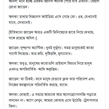
অনিল: মনে হচ্ছে এরকম জিনিস অনেক পেয়ে যাব এখানে। খেয়াল
রেখো জাভেদ।
অলকা: মাথায় বিজনেস আইডিয়া এসে গেছে তো। ওহ, যেখানেই
যাবে, সেখানেই।
[ইতিমধ্যে জাভেদ আরও একটি মিনিয়েচার হাতে নিয়ে দেখছে,
সঙ্গে রয়েছে অনিল।]
জাভেদ: দূষ্প্রাপ্য অ্যান্টিক। খুবই দুর্মূল্য। সময় মানুষকেই কতো
পাল্টে দিয়েছে। তার রুচি, দৃষ্টিভঙ্গি, মূল্যবোধ।
অলকা: তবুও, মানুষের কতোগুলি প্রাইমাল ফিচার নিয়ে মানুষ
এখনও অপরিবর্তিত- আদি অকৃত্রিম।
জাভেদ: তা ঠিকই। তবে মানুষ যেভাবে দ্রুত তার পরিবেশ এবং
নিজের অবস্থানকে পরিবর্তিত করছে, তাতে-
অলকা: দোহাই। এ সময়ে আমাকে আর অ্যানথ্রোপোলজি পড়াতে
বসবেন না। আগে দেখুন, আমরা কোথায় এসে উঠেছি- ট্রেসপাসার
কিনা।