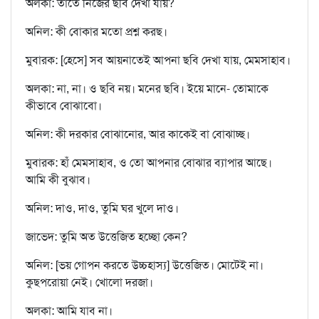
অলকা: তাতে নিজের ছবি দেখা যায়?
অনিল: কী বোকার মতো প্রশ্ন করছ।
মুবারক: [হেসে] সব আয়নাতেই আপনা ছবি দেখা যায়, মেমসাহাব।
অলকা: না, না। ও ছবি নয়। মনের ছবি। ইয়ে মানে- তোমাকে
কীভাবে বোঝাবো।
অনিল: কী দরকার বোঝানোর, আর কাকেই বা বোঝাচ্ছ।
মুবারক: হাঁ মেমসাহাব, ও তো আপনার বোঝার ব্যাপার আছে।
আমি কী বুঝাব।
অনিল: দাও, দাও, তুমি ঘর খুলে দাও।
জাভেদ: তুমি অত উত্তেজিত হচ্ছো কেন?
অনিল: [ভয় গোপন করতে উচ্চহাস্য] উত্তেজিত। মোটেই না।
কুছপরোয়া নেই। খোলো দরজা।
অলকা: আমি যাব না।