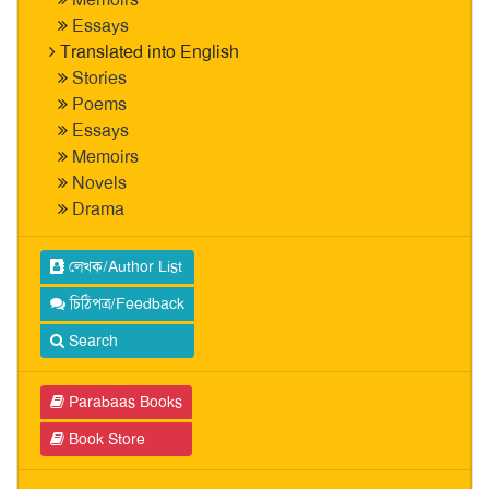
Essays
Translated into English
Stories
Poems
Essays
Memoirs
Novels
Drama
লেখক/Author List
চিঠিপত্র/Feedback
Search
Parabaas Books
Book Store