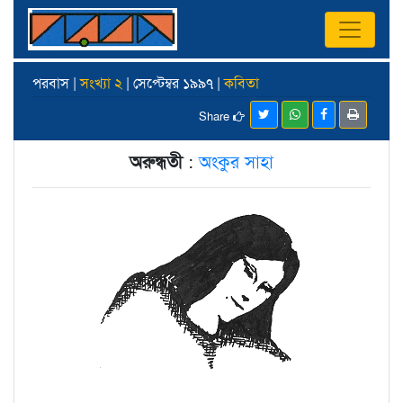
পরবাস |
সংখ্যা ২
| সেপ্টেম্বর ১৯৯৭ |
কবিতা
Share
অরুন্ধতী
:
অংকুর সাহা