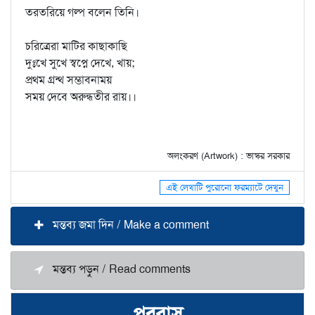
তরতরিয়ে গল্প বলেন তিনি।
চরিত্রেরা মাটির কাছাকাছি
দুঃখে সুখে স্বপ্নে দেখে, খায়;
প্রথম গ্রন্থ সম্ভাবনাময়
সময় দেবে অরুন্ধতীর রায়।।
অলংকরণ (Artwork) : ভাস্কর সরকার
এই লেখাটি পুরোনো ফরম্যাটে দেখুন
মন্তব্য জমা দিন / Make a comment
মন্তব্য পড়ুন / Read comments
পরবাস