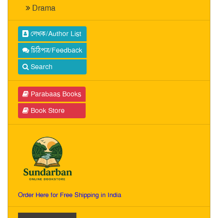
Drama
লেখক/Author List
চিঠিপত্র/Feedback
Search
Parabaas Books
Book Store
Order Here for Free Shipping in India