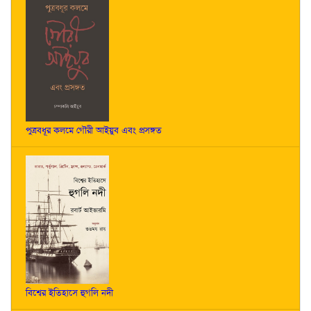
পুত্রবধূর কলমে গৌরী আইয়ুব এবং প্রসঙ্গত
বিশ্বের ইতিহাসে হুগলি নদী