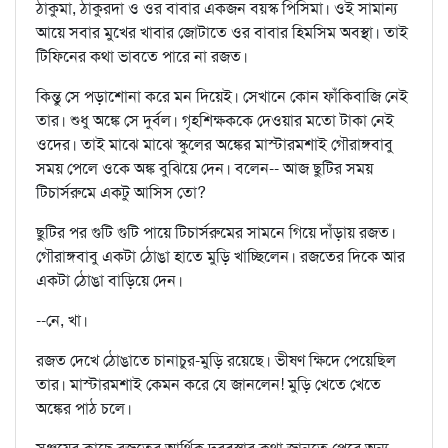
ঠাকুমা, ঠাকুরদা ও ওর বাবার একজন বয়স্ক পিসিমা। ওই সামান্য
আয়ে সবার মুখের খাবার জোটাতে ওর বাবার হিমসিম অবস্থা। তাই
টিফিনের কথা ভাবতে পারে না রজত।
কিন্তু সে পড়াশোনা করে মন দিয়েই। সেখানে কোন ফাঁকিবাজি নেই
তার। শুধু অঙ্কে সে দুর্বল। গৃহশিক্ষককে দেওয়ার মতো টাকা নেই
ওদের। তাই মাঝে মাঝে স্কুলের অঙ্কের মাস্টারমশাই গৌরাঙ্গবাবু
সময় পেলে ওকে অঙ্ক বুঝিয়ে দেন। বলেন-- আজ ছুটির সময়
টিচার্সরুমে একটু আসিস তো?
ছুটির পর গুটি গুটি পায়ে টিচার্সরুমের সামনে গিয়ে দাঁড়ায় রজত।
গৌরাঙ্গবাবু একটা ঠোঙা হাতে মুড়ি খাচ্ছিলেন। রজতের দিকে আর
একটা ঠোঙা বাড়িয়ে দেন।
--নে, খা।
রজত দেখে ঠোঙাতে চানাচুর-মুড়ি রয়েছে। ভীষণ ক্ষিদে পেয়েছিল
তার। মাস্টারমশাই কেমন করে যে জানলেন! মুড়ি খেতে খেতে
অঙ্কের পাঠ চলে।