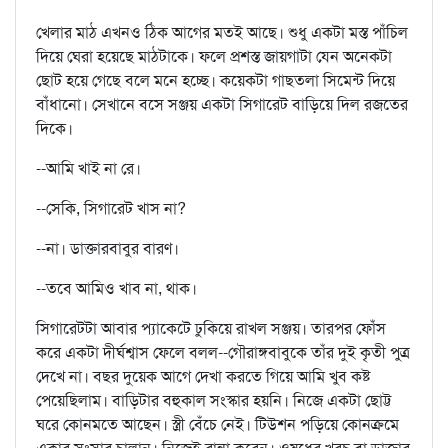
খেলার মাঠ এখনও ঠিক আগের মতই আছে। শুধু একটা মস্ত পাঁচিল
দিয়ে ঘেরা হয়েছে মাঠটাকে। ফলে প্রশস্ত জায়গাটা যেন অনেকটা
ছোট হয়ে গেছে বলে মনে হচ্ছে। কয়েকটা গাছতলা সিমেন্ট দিয়ে
বাঁধানো। সেখানে বসে সঞ্জয় একটা সিগারেট বাড়িয়ে দিল রজতের
দিকে।
--আমি খাই না রে।
--সেকি, সিগারেট খাস না?
--না। ডাক্তারবাবুর বারণ।
--তবে আমিও খাব না, থাক।
সিগারেটটা আবার প্যাকেটে ঢুকিয়ে রাখল সঞ্জয়। তারপর ফোঁস
করে একটা দীর্ঘশ্বাস ফেলে বলল--গৌরাঙ্গবাবুকে তাঁর দুই কৃতী পুত্র
দেখে না। বছর দুয়েক আগে দেখা করতে গিয়ে আমি খুব কষ্ট
পেয়েছিলাম। বাড়িটার বহুকাল সংস্কার হয়নি। নিজে একটা ছোট্ট
ঘরে কোনমতে আছেন। স্ত্রী বেঁচে নেই। টিউশন পড়িয়ে কোনক্রমে