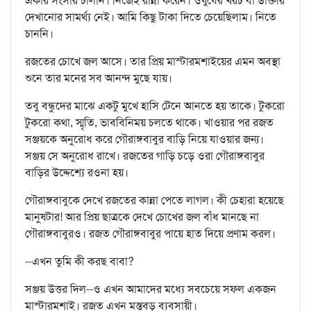
একার সংসার চালান। নিজেই রান্না করেন। ওষুধের খরচ বা ডাক্তার
দেখানোর সামর্থ্য নেই। আমি কিছু টাকা দিতে চেয়েছিলাম। নিতে
চাননি।
রজতের চোখে জল আসে। তার প্রিয় মাস্টারমশাইয়ের এমন অবস্থা
শুনে তার মনের সব আনন্দ মুছে যায়।
তবু বন্ধুদের মাঝে একটু মুখে হাসি টেনে আনতে হয় তাকে। টুকরো
টুকরো কথা, স্মৃতি, ভাববিনিময় চলতে থাকে। খাওয়ার পর রজত
সঞ্জয়কে অনুরোধ করে গৌরাঙ্গবাবুর বাড়ি নিয়ে যাওয়ার জন্য।
সঞ্জয় সে অনুরোধ রাখে। রজতের গাড়ি চড়ে ওরা গৌরাঙ্গবাবুর
বাড়ির উদ্দেশ্যে রওনা হয়।
গৌরাঙ্গবাবুকে দেখে রজতের কান্না পেতে লাগল। কী চেহারা হয়েছে
মানুষটার! আর প্রিয় ছাত্রকে দেখে চোখের জল বাঁধ মানছে না
গৌরাঙ্গবাবুরও। রজত গৌরাঙ্গবাবুর পায়ে হাত দিয়ে প্রণাম করল।
--এখন তুমি কী করছ বাবা?
সঞ্জয় উত্তর দিল--ও এখন আমাদের মধ্যে সবচেয়ে সফল একজন
মাস্টারমশাই। রজত এখন মস্তবড় ব্যবসায়ী।