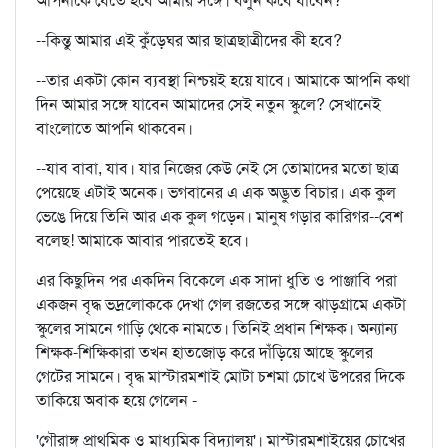
আপনাকে যেতে হবে আমার সঙ্গে। বলুন কবে যাবেন?
--কিন্তু আমার এই কুঁড়েঘর আর ছাত্রছাত্রীদের কী হবে?
--তার একটা কোন ব্যবস্থা নিশ্চয়ই হয়ে যাবে। আমাকে আপনি কথা
দিন আমার সঙ্গে যাবেন আমাদের সেই নতুন স্কুলে? সেখানেই
বাংলোতে আপনি থাকবেন।
--যাব বাবা, যাব। যার নিজের কেউ নেই সে তোমাদের মতো ছাত্র
পেয়েছে এটাই অনেক। ভগবানের এ এক অদ্ভুত বিচার। এক কুল
ভেঙে দিয়ে তিনি আর এক কুল গড়েন। মানুষ গড়ার কারিগর--বেশ
বলেছ! আমাকে আবার পারতেই হবে।
এর কিছুদিন পর একদিন বিকেলে এক সাদা ধুতি ও পাঞ্জাবি পরা
একজন বৃদ্ধ ভদ্রলোককে দেখা গেল রজতের সঙ্গে ঝাড়গ্রামে একটা
স্কুলের সামনে গাড়ি থেকে নামতে। তিনিই প্রধান শিক্ষক। অন্যান্য
শিক্ষক-শিক্ষিকারা তখন হাতজোড় করে দাঁড়িয়ে আছে স্কুলের
গেটের সামনে। বৃদ্ধ মাস্টারমশাই মোটা চশমা চোখে উপরের দিকে
তাকিয়ে অবাক হয়ে গেলেন -
'গৌরাঙ্গ প্রাথমিক ও মাধ্যমিক বিদ্যালয়'। মাস্টারমশাইয়ের চোখের