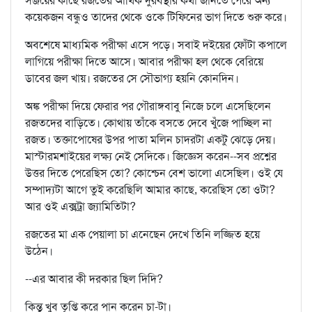
সঞ্জয়ের কাছে রজতের আর্থিক দুরবস্থার কথা জানতে পেরে অন্য
কয়েকজন বন্ধুও তাদের থেকে ওকে টিফিনের ভাগ দিতে শুরু করে।
অবশেষে মাধ্যমিক পরীক্ষা এসে পড়ে। সবাই দইয়ের ফোঁটা কপালে
লাগিয়ে পরীক্ষা দিতে আসে। আবার পরীক্ষা হল থেকে বেরিয়ে
ডাবের জল খায়। রজতের সে সৌভাগ্য হয়নি কোনদিন।
অঙ্ক পরীক্ষা দিয়ে ফেরার পর গৌরাঙ্গবাবু নিজে চলে এসেছিলেন
রজতদের বাড়িতে। কোথায় তাঁকে বসতে দেবে খুঁজে পাচ্ছিল না
রজত। তক্তাপোষের উপর পাতা মলিন চাদরটা একটু ঝেড়ে দেয়।
মাস্টারমশাইয়ের লক্ষ্য নেই সেদিকে। জিজ্ঞেস করেন--সব প্রশ্নের
উত্তর দিতে পেরেছিস তো? কোশ্চেন বেশ ভালো এসেছিল। ওই যে
সম্পাদ্যটা আগে তুই করেছিলি আমার কাছে, করেছিস তো ওটা?
আর ওই এক্সট্রা জ্যামিতিটা?
রজতের মা এক পেয়ালা চা এনেছেন দেখে তিনি লজ্জিত হয়ে
উঠেন।
--এর আবার কী দরকার ছিল দিদি?
কিন্তু খুব তৃপ্তি করে পান করেন চা-টা।