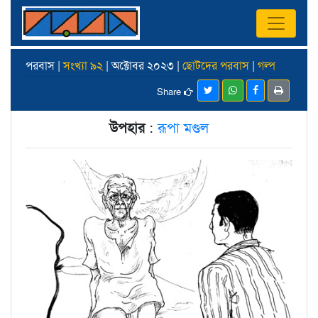
পরবাস |
সংখ্যা ৯২
| অক্টোবর ২০২৩ |
ছোটদের পরবাস
|
গল্প
Share
উপহার
:
রূপা মণ্ডল