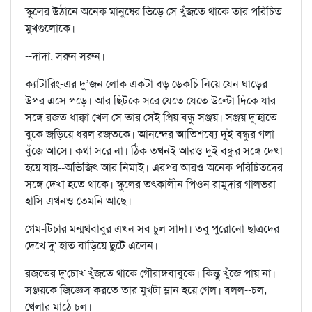
স্কুলের উঠানে অনেক মানুষের ভিড়ে সে খুঁজতে থাকে তার পরিচিত
মুখগুলোকে।
--দাদা, সরুন সরুন।
ক্যাটারিং-এর দু’জন লোক একটা বড় ডেকচি নিয়ে যেন ঘাড়ের
উপর এসে পড়ে। আর ছিটকে সরে যেতে যেতে উল্টো দিকে যার
সঙ্গে রজত ধাক্কা খেল সে তার সেই প্রিয় বন্ধু সঞ্জয়। সঞ্জয় দু'হাতে
বুকে জড়িয়ে ধরল রজতকে। আনন্দের আতিশয্যে দুই বন্ধুর গলা
বুঁজে আসে। কথা সরে না। ঠিক তখনই আরও দুই বন্ধুর সঙ্গে দেখা
হয়ে যায়--অভিজিৎ আর নিমাই। এরপর আরও অনেক পরিচিতদের
সঙ্গে দেখা হতে থাকে। স্কুলের তৎকালীন পিওন রামুদার গালভরা
হাসি এখনও তেমনি আছে।
গেম-টিচার মন্মথবাবুর এখন সব চুল সাদা। তবু পুরোনো ছাত্রদের
দেখে দু' হাত বাড়িয়ে ছুটে এলেন।
রজতের দু'চোখ খুঁজতে থাকে গৌরাঙ্গবাবুকে। কিন্তু খুঁজে পায় না।
সঞ্জয়কে জিজ্ঞেস করতে তার মুখটা ম্লান হয়ে গেল। বলল--চল,
খেলার মাঠে চল।