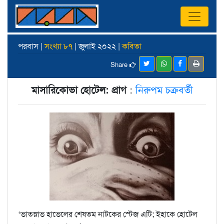
পরবাস |
সংখ্যা ৮৭
| জুলাই ২০২২ |
কবিতা
Share
মাসারিকোভা হোটেল: প্রাগ
:
নিরুপম চক্রবর্তী
‘ভাতস্লাভ হাভেলের শেষতম নাটকের স্টেজ এটি; ইহাকে হোটেল