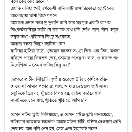
বলে কেহ কেহ জানে।’
এমতি বলিয়া সেই স্বর্ণকেশী বালিকাটি মাসারিকোভা হোটেলের
আলোছায়া মাখা রিসেপশনে
আমাকে প্রদান করে দু-দুখানি চাবি আর মন্ত্রপূত একটি কাগজ।
কিংকর্তব্যবিমূঢ় আমি সে কাগজে রেখাগুলি দেখি: লাল, নীল, হলুদ,
সবুজ তথা গৈরিকের নিগূঢ় সংকেতে,
অজানা রহস্য কিছু? জানিনা তো!
বালিকা হাসিয়া উঠে: ‘তোমার কক্ষের সংখ্যা তিন-এক-তিন, অথবা
বলিতে পারো তিনশত তের, তোমার পথের রং লাল, ও কাগজ পথ
নির্দেশিকা – তেমন জটিল কিছু নয়!’
এরপরে প্রাচীন সিঁড়িটি। তৃতীয় স্তরেতে উঠি: চতুর্দিকে রঙিন
দেওয়াল! আমার পথের রং লাল, আমার দেওয়াল তাই লাল।
চতুর্দিকে ভিন্ন রং, খুঁজিতে বিলম্ব হয়, রক্তিম করিডরগুলি
নানাদিকে চলে যায়, খুঁজিতে খুঁজিতে আমি চলি।
কেমন নাটক তুমি লিখিয়াছো, এ কেমন স্টেজ তুমি বানায়েছো,
নাট্যকার ভাতস্লাভ হাভেল? অজস্র মাইল হাঁটি, রক্তিম দেওয়াল দেখি
শেষ হয়, অন্ধ গলি শেষ হয়, ডেড এন্ড ইহাকেই বলে!