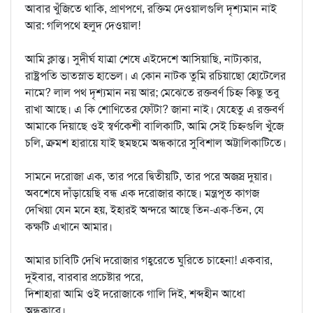
আবার খুঁজিতে থাকি, প্রাণপণে, রক্তিম দেওয়ালগুলি দৃশ্যমান নাই
আর: গলিপথে হলুদ দেওয়াল!
আমি ক্লান্ত। সুদীর্ঘ যাত্রা শেষে এইদেশে আসিয়াছি, নাট্যকার,
রাষ্ট্রপতি ভাতস্লাভ হাভেল। এ কোন নাটক তুমি রচিয়াছো হোটেলের
নামে? লাল পথ দৃশ্যমান নয় আর; মেঝেতে রক্তবর্ণ চিহ্ন কিছু তবু
রাখা আছে। এ কি শোণিতের ফোঁটা? জানা নাই। যেহেতু এ রক্তবর্ণ
আমাকে দিয়াছে ওই স্বর্ণকেশী বালিকাটি, আমি সেই চিহ্নগুলি খুঁজে
চলি, ক্রমশ হারায়ে যাই ছমছমে অন্ধকারে সুবিশাল অট্টালিকাটিতে।
সামনে দরোজা এক, তার পরে দ্বিতীয়টি, তার পরে অজস্র দুয়ার।
অবশেষে দাঁড়ায়েছি বন্ধ এক দরোজার কাছে। মন্ত্রপূত কাগজ
দেখিয়া যেন মনে হয়, ইহারই অন্দরে আছে তিন-এক-তিন, যে
কক্ষটি এখানে আমার।
আমার চাবিটি দেখি দরোজার গহ্বরেতে ঘুরিতে চাহেনা! একবার,
দুইবার, বারবার প্রচেষ্টার পরে,
দিশাহারা আমি ওই দরোজাকে গালি দিই, শব্দহীন আধো
অন্ধকারে।