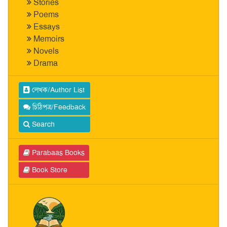
Stories
Poems
Essays
Memoirs
Novels
Drama
লেখক/Author List
চিঠিপত্র/Feedback
Search
Parabaas Books
Book Store