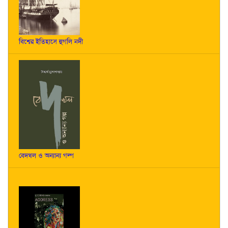
বিশ্বের ইতিহাসে হুগলি নদী
বেদখল ও অন্যান্য গল্প