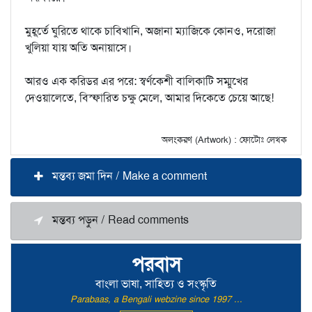
মুহূর্তে ঘুরিতে থাকে চাবিখানি, অজানা ম্যাজিকে কোনও, দরোজা
খুলিয়া যায় অতি অনায়াসে।
আরও এক করিডর এর পরে: স্বর্ণকেশী বালিকাটি সম্মুখের
দেওয়ালেতে, বিস্ফারিত চক্ষু মেলে, আমার দিকেতে চেয়ে আছে!
অলংকরণ (Artwork) : ফোটোঃ লেখক
মন্তব্য জমা দিন / Make a comment
মন্তব্য পড়ুন / Read comments
পরবাস
বাংলা ভাষা, সাহিত্য ও সংস্কৃতি
Parabaas, a Bengali webzine since 1997 ...