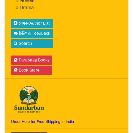
Novels
Drama
লেখক/Author List
চিঠিপত্র/Feedback
Search
Parabaas Books
Book Store
Order Here for Free Shipping in India