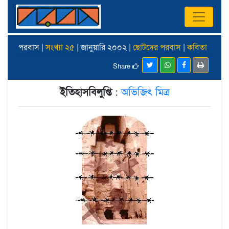
পরবাস |
সংখ্যা ২৫
| জানুয়ারি ২০০২ |
ছোটদের পরবাস
|
কবিতা
Share
ইতিহাসবিলুপ্তি
:
অভিজিৎ মিত্র