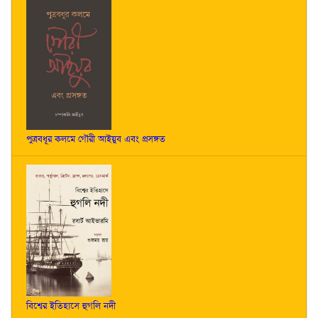
পুত্রবধূর কলমে গৌরী আইয়ুব এবং প্রসঙ্গত
বিশ্বের ইতিহাসে হুগলি নদী