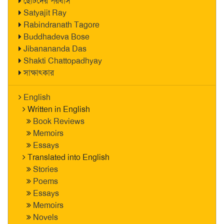
ছোটদের পরবাস
Satyajit Ray
Rabindranath Tagore
Buddhadeva Bose
Jibanananda Das
Shakti Chattopadhyay
সাক্ষাৎকার
English
Written in English
Book Reviews
Memoirs
Essays
Translated into English
Stories
Poems
Essays
Memoirs
Novels