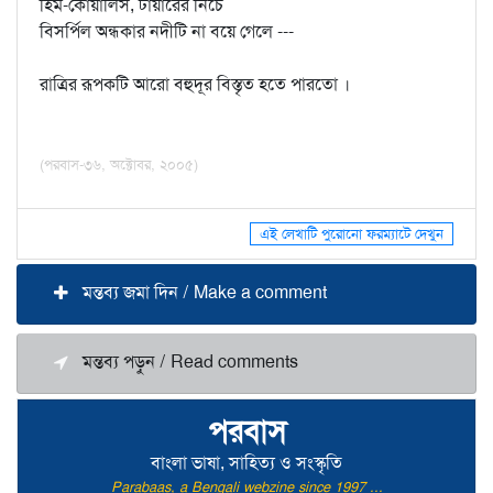
হিম-কোয়ালিস, টায়ারের নিচে
বিসর্পিল অন্ধকার নদীটি না বয়ে গেলে ---
রাত্রির রূপকটি আরো বহুদূর বিস্তৃত হতে পারতো ।
(পরবাস-৩৬, অক্টোবর, ২০০৫)
এই লেখাটি পুরোনো ফরম্যাটে দেখুন
মন্তব্য জমা দিন / Make a comment
মন্তব্য পড়ুন / Read comments
পরবাস
বাংলা ভাষা, সাহিত্য ও সংস্কৃতি
Parabaas, a Bengali webzine since 1997 ...