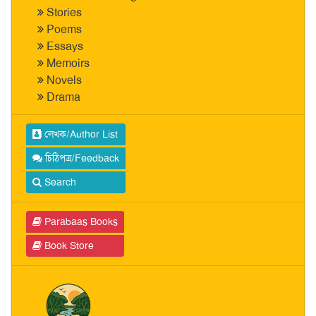
Stories
Poems
Essays
Memoirs
Novels
Drama
লেখক/Author List
চিঠিপত্র/Feedback
Search
Parabaas Books
Book Store