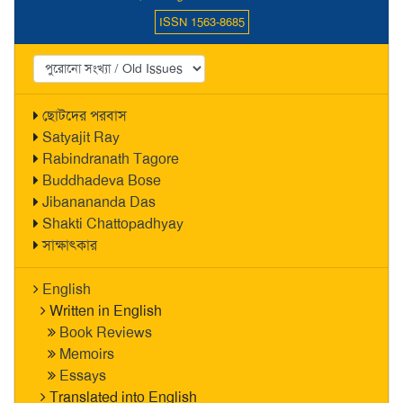
ISSN 1563-8685
ছোটদের পরবাস
Satyajit Ray
Rabindranath Tagore
Buddhadeva Bose
Jibanananda Das
Shakti Chattopadhyay
সাক্ষাৎকার
English
Written in English
Book Reviews
Memoirs
Essays
Translated into English