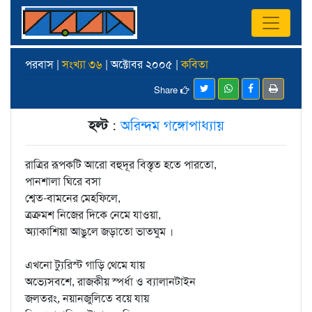
পরবাস |
সংখ্যা ৩৬
| অক্টোবর ২০০৫ |
কবিতা
Share
হল্ট
:
অরিন্দম গঙ্গোপাধ্যায়
রাত্রির রূপকটি আরো বহুদূর বিস্তৃত হতে পারতো,
পানশালা ঘিরে বসা
শ্বেত-বামনের মেহফিলে,
ত্রক্রমশ নিজের দিকে নেমে যাওয়া,
অ্যাকাশিয়া আঙুলে জড়াতো ভাতঘুম ।
এখনো ট্যুরিস্ট গাড়ি থেমে যায়
অভ্যেসবশে, রাজকীয় স্পর্ধা ও ব্যালানটাইন
জলতরং, নয়ানজুলিতে বয়ে যায়