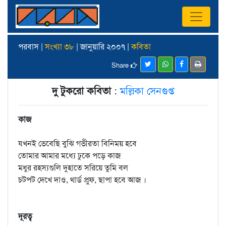
পরবাস |
সংখ্যা ৩৮
| জানুয়ারি ২০০৭ |
কবিতা
Share
দু টুকরো কবিতা
:
মল্লিকা সেনগুপ্ত
কাজ
যখনই ভেবেছি বুঝি গভীরতা বিনিময় হবে
তোমার আমার মধ্যে ঢুকে পড়ে কাজ
মধুর রহস্যগুলি দুহাতে সরিয়ে তুমি বল
চটপট দেখে দাও, থার্ড প্রুফ, ছাপা হবে আজ ।
দূরত্ব