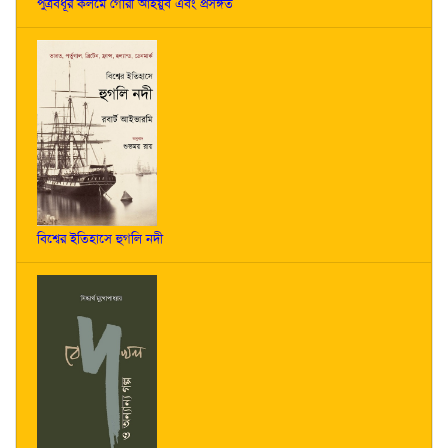
পুত্রবধূর কলমে গৌরী আইয়ুব এবং প্রসঙ্গত
বিশ্বের ইতিহাসে হুগলি নদী