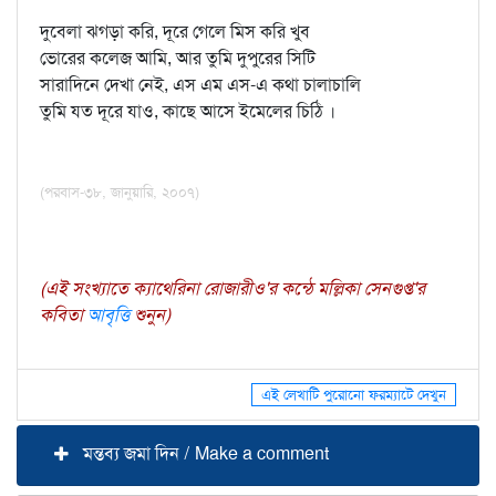
দুবেলা ঝগড়া করি, দূরে গেলে মিস করি খুব
ভোরের কলেজ আমি, আর তুমি দুপুরের সিটি
সারাদিনে দেখা নেই, এস এম এস-এ কথা চালাচালি
তুমি যত দূরে যাও, কাছে আসে ইমেলের চিঠি ।
(পরবাস-৩৮, জানুয়ারি, ২০০৭)
(এই সংখ্যাতে ক্যাথেরিনা রোজারীও'র কন্ঠে মল্লিকা সেনগুপ্ত'র
কবিতা
আবৃত্তি
শুনুন)
এই লেখাটি পুরোনো ফরম্যাটে দেখুন
মন্তব্য জমা দিন / Make a comment