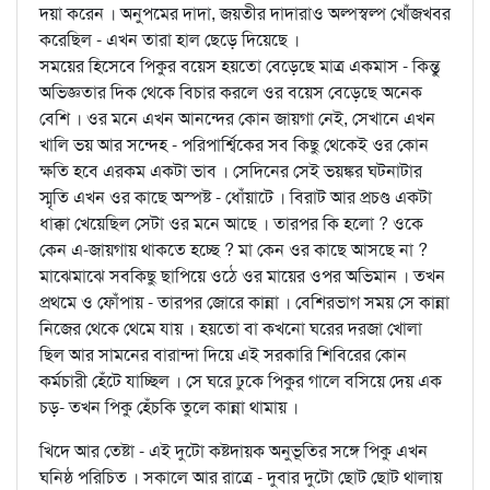
দয়া করেন । অনুপমের দাদা, জয়তীর দাদারাও অল্পস্বল্প খোঁজখবর
করেছিল - এখন তারা হাল ছেড়ে দিয়েছে ।
সময়ের হিসেবে পিকুর বয়েস হয়তো বেড়েছে মাত্র একমাস - কিন্তু
অভিজ্ঞতার দিক থেকে বিচার করলে ওর বয়েস বেড়েছে অনেক
বেশি । ওর মনে এখন আনন্দের কোন জায়গা নেই, সেখানে এখন
খালি ভয় আর সন্দেহ - পরিপার্শ্বিকের সব কিছু থেকেই ওর কোন
ক্ষতি হবে এরকম একটা ভাব । সেদিনের সেই ভয়ঙ্কর ঘটনাটার
স্মৃতি এখন ওর কাছে অস্পষ্ট - ধোঁয়াটে । বিরাট আর প্রচণ্ড একটা
ধাক্কা খেয়েছিল সেটা ওর মনে আছে । তারপর কি হলো ? ওকে
কেন এ-জায়গায় থাকতে হচ্ছে ? মা কেন ওর কাছে আসছে না ?
মাঝেমাঝে সবকিছু ছাপিয়ে ওঠে ওর মায়ের ওপর অভিমান । তখন
প্রথমে ও ফোঁপায় - তারপর জোরে কান্না । বেশিরভাগ সময় সে কান্না
নিজের থেকে থেমে যায় । হয়তো বা কখনো ঘরের দরজা খোলা
ছিল আর সামনের বারান্দা দিয়ে এই সরকারি শিবিরের কোন
কর্মচারী হেঁটে যাচ্ছিল । সে ঘরে ঢুকে পিকুর গালে বসিয়ে দেয় এক
চড়- তখন পিকু হেঁচকি তুলে কান্না থামায় ।
খিদে আর তেষ্টা - এই দুটো কষ্টদায়ক অনুভূতির সঙ্গে পিকু এখন
ঘনিষ্ঠ পরিচিত । সকালে আর রাত্রে - দুবার দুটো ছোট ছোট থালায়