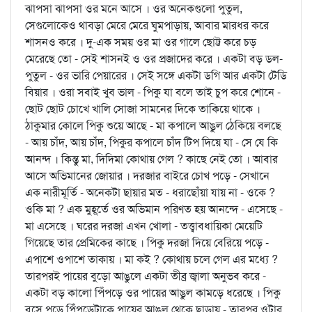
ঝাপসা ঝাপসা ওর মনে আসে । ওর অনেকগুলো পুতুল,
সেগুলোকেও থাবড়া মেরে মেরে ঘুমপাড়ায়, আবার মারধর করে
শাসনও করে । দু-এক সময় ওর মা ওর গালে ছোট্ট করে চড়
মেরেছে তো - সেই শাসনই ও ওর প্রজাদের করে । একটা বড় ডল-
পুতুল - ওর ভারি পেয়ারের । সেই সঙ্গে একটা ডগি আর একটা টেডি
বিয়ার । ওরা সবাই খুব ভাল - পিকু যা বলে তাই চুপ করে শোনে -
ছোট ছোট চোখে খালি সোজা সামনের দিকে তাকিয়ে থাকে ।
ঠাকুমার কোলে পিকু শুয়ে আছে - মা কপালে আঙুল ঠেকিয়ে বলছে
- আয় চাঁদ, আয় চাঁদ, পিকুর কপালে চাঁদ টিপ দিয়ে যা - সে যে কি
আনন্দ । কিন্তু মা, দিদিমা কোথায় গেল ? কাছে নেই তো । আবার
আসে অভিমানের জোয়ার । দরজার বাইরে চোখ পড়ে - সেখানে
এক নারীমূর্তি - অনেকটা ছায়ার মত - ধরাছোঁয়া যায় না - ওকে ?
ওকি মা ? এক মুহূর্তে ওর অভিমান পরিণত হয় আনন্দে - এসেছে -
মা এসেছে । ঘরের দরজা এখন খোলা - তত্ত্বাবধায়িকা মেয়েটি
গিয়েছে তার প্রেমিকের কাছে । পিকু দরজা দিয়ে বেরিয়ে পড়ে -
এপাশে ওপাশে তাকায় । মা কই ? কোথায় চলে গেল এর মধ্যে ?
তারপরই পায়ের বুড়ো আঙুলে একটা তীব্র জ্বালা অনুভব করে -
একটা বড় কালো পিঁপড়ে ওর পায়ের আঙুল কামড়ে ধরেছে । পিকু
বসে পড়ে পিঁপড়েটাকে পায়ের আঙুল থেকে ছাড়ায় - তারপর ওটার