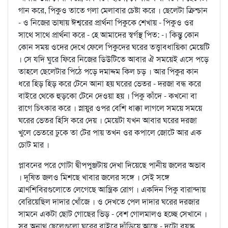
গান করে, পিকুও তাতে গলা মেলাবার চেষ্টা করে । ছেলেটা ক্রিশ্চান
- ও নিজের ভাষায় ঈশ্বরের প্রার্থনা পিকুকে শেখায় - পিকুও ওর
সাথে সাথে প্রার্থনা করে - হে আমাদের স্বর্গস্থ পিত: -। কিন্তু কোন
কোন সময় ওদের দেখে ফেলে পিকুদের ঘরের তত্ত্বাবধায়িকা মেয়েটি
। সে যদি ঘুরে ফিরে নিজের ডিউটিতে আবার ঐ সময়েই এসে পড়ে
তাহলে ছেলেটার পিঠে পড়ে দমাদ্দম কিল চড় । আর পিকুর কান
ধরে হিড় হিড় করে টেনে আনা হয় ঘরের ভেতর - দরজা বন্ধ করে
বাইরে থেকে হুড়কো টেনে দেওয়া হয় । পিকু কাঁদে - কখনো বা
রাগে চিত্কার করে । স্নায়ুর ওপর বেশি ধাক্কা লাগলে সময়ে সময়ে
ঘরের ভেতর হিসি করে দেয় । মেয়েটা যখন আবার ঘরের দরজা
খুলে ভেতরে ঢুকে তা টের পায় তখন ওর কপালে জোটে আর এক
চোট মার ।
প্লাবনের পরে গোটা দ্বীপপুঞ্জটায় দেখা দিয়েছে পানীয় জলের অভাব
। দূষিত জলও মিশছে খাবার জলের সঙ্গে । সেই সঙ্গে
ত্রাণশিবিরগুলোতে লেগেছে আন্ত্রিক রোগ । একদিন পিকু বারান্দায়
বেরিয়েছিল দাদার খোঁজে । ও দেখতে পেল দাদার ঘরের দরজার
সামনে একটা ছোট গোছের ভিড় - বেশ গোলমালও হচ্ছে সেখানে ।
সব অনাথ ছেলেগুলো ঘরের বাইরে দাঁড়িয়ে আছে - দুটো বয়স্ক