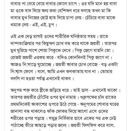
বাবার পা বেয়ে বেয়ে বাবার কোলে চাপে । ওর যদি মনে হয় বাবা
মা ওকে বাদ দিয়ে অন্য কথা বেশিক্ষণ ধরে বলছে তখন মা কি
বাবার মুখ নিজের ছোট্ট হাত দিয়ে চাপা দেয় - চেঁচিয়ে বাবা মাকে
ধমকে দেয় - এই, এই, চুপ ।
এই এক দেড় মাসই ওদের শারীরিক ঘনিষ্ঠতার সময় । রাতে
দাম্পত্যক্রিয়ার পর কিছুক্ষণ চোখ বন্ধ করে থাকে জয়তী । তারপর
মুখ ঘুরিয়ে পাশে শোয়া পিকুকে দেখে । পিকু জেগে যায়নি তো ।
রোজই জয়তী এরকম করে - যদিও কোনদিনই পিকু জাগে না ।
আজও নি:সাড়ে ঘুমোচ্ছে । জয়তী আবার চোখ বোজে - বড় একটা
নি:শ্বাস ফেলে । বলে, আমি এখন কলকাতায় যাব না । তোমার
বদলি না হওয়া পর্যন্ত এখানেই থাকব ।
অনুপম শক্ত করে স্ত্রীকে জড়িয়ে ধরে । তাই ভাল - এখানেই থাকো ।
তারপর জয়তীর ঠোঁটের ওপর মুখ নামায় । শুক্লপক্ষের চাঁদ রাতের
প্রথমদিকেই আকাশের ওপরে উঠে গেছে - অনুপমের শোবার ঘরের
জানালা বন্ধ থাকলেও ফাঁক ফোকর দিয়ে আলো এসে ওদের
শরীরের ওপর পড়ছে । সমুদ্র নির্বিকার ভাবে একের পর এক ঢেউ
পাঠাচ্ছে তীরে আছড়ে পড়ার জন্যে । জয়তী ফিসফিস করে বলে,