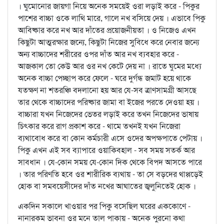
। ঘুমোনোর জায়গা নিয়ে অনেক সময়েই ওরা লড়াই করে - পিকুর
পাশের বাচ্চা ওকে লাথি মারে, গালে নখ বসিয়ে দেয় । এভাবে পিকু
আবিষ্কার করে নখ আর দাঁতের প্রয়োজনীয়তা । ও নিজেও এখন
কিছুটা আত্মরক্ষার জন্যে, কিছুটা নিজের সুবিধে করে নেবার জন্যে
অন্য বাচ্চাদের শরীরের ওপর দাঁত আর নখ ব্যবহার করে -
আজকাল তো কেউ আর ওর নখ কেটে দেয় না । রাতে ঘুমের মধ্যে
অনেক বাচ্চা পেচ্ছাপ করে ফেলে - ঘরে দুর্গন্ধ জমাট হয়ে থাকে
যতক্ষণ না শতরঞ্চি বদলানো হয় আর যে-সব ত্রাণসামগ্রী আসছে
তার থেকে বাচ্চাদের পরিষ্কার জামা বা ইজের পরতে দেওয়া হয় ।
বাচ্চারা যখন নিজেদের ভেতর লড়াই করে তখন নিজেদের ভাষায়
চিত্কার করে রাগ প্রকাশ করে - থামে তখনই যখন নিজেরা
ব্যথাবোধ করে বা কোন কর্মচারী এসে ওদের অপক্ষপাতে পেটায় ।
পিকু এখন এই সব ব্যাপারে ওয়াকিবহাল - সব সময় সতর্ক আর
সাবধান । যে-কোন সময় যে-কোন দিক থেকে বিপদ আসতে পারে
। তার পরিণতি হবে ওর শারীরিক ব্যথায় - তা সে বড়দের থাপ্পড়েই
হোক বা সমবয়েসীদের দাঁত নখের আঘাতের জ্বলুনিতেই হোক ।
একদিন সকালে খাওয়ার পর পিকু বসেছিল ঘরের এককোণে -
নানারকম ভাবনা ওর মনে তাল পাকায় - অনেক পুরনো কথা