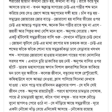
শরীরের ছায়াটা কখনো ছোট হয়, কখনো বা বড় । রাতে শুয়ে ঘুম
আসতে চায় না - তখন অক্লান্ত সাগরের ঢেউ-এর গম্ভীর শব্দ মনে
করিয়ে দেয় সেও জেগে আছে অনুপমের সঙ্গী হয়ে । চাঁদ বড় হয় -
সমুদ্রের জোয়ারের জোর বাড়ে - জোরালো হয় বালির তীরের ওপর
ঢেউ এর আছড়ে পড়ার শব্দ, অনেক দিন গভীর রাতে ঘুম না এলে -
জয়তী আর পিকুর কথা বেশি মনে হলে - অনুপম বেরোয় । অল্প
একটু হাঁটলেই সমুদ্রতীরের বালি শুরু - সেখানে দাঁড়িয়ে ঢেউ দেখে
। জোছ্না ফুটলে ঢেউ-এর মাথা রুপোর মত চকচক করে - ঢেউ-এর
শব্দের ফাঁকে ফাঁকে শোনা যায় সমুদ্রকাঁকড়া চলে বেড়াবার খসখস
শব্দ - সাগরের জোরালো হাওয়ায় নারকেল গাছের পাতা দোলানির
সরসর শব্দ । এখানে চুরি ডাকাতির ভয় নেই - অনুপম বালির ওপর
হাঁটে - ভারত মহাসাগরের অগাধ বিশাল জলরাশির দিকে তাকিয়ে
মন চলে দূর অতীতে - কলেজ জীবনে, বন্ধুদের সঙ্গে রেস্টুরেন্টে,
কফিহাউসে বসে আড্ডা দেওয়া, ক্লাস পালিয়ে সিনেমা দেখতে
যাওয়া । মনে পড়ে যায় রবিনসন ত্রক্রুসোর গল্প - সে যদি সেই
জীবন পেত - অনুপম রায়চৌধুরী - পরণে ছাগলের চামড়ার পোষাক,
পায়ে ঐ চামড়ারই জুতো, কাঁধে গাদা বন্দুক - তার সঙ্গে দৌড়ে
বুনো ছাগলও পেরে ওঠে না - সে দাঁড়িয়ে আছে সমুদ্রতীরে - দূরে
একটা নৌকো দাঁড় বেয়ে এদিকেই আসছে - নৌকোয় রয়েছে