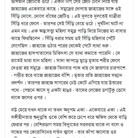
ভাসমান জেটিতে ওঠে । একটা টাগ্‌ সেই জেটি টেনে নিয়ে যায়
জাহাজের একেবারে কাছে । সমুদ্রের দোলায় জাহাজের সঙ্গে ওই
সিঁড়ি দোলে, দোলে বাঁষের জেটিও । এই দুলতে দুলতেই যাত্রীরা
সিঁড়ি ধরে ফেলে - তারপর সেই সিঁড়ি বেয়ে ওঠে । দুর্ঘটনা ঘটে না
এমন নয় । এক অন্ত:সত্ত্বা মহিলা সমুদ্র পাড়ি দিয়ে নিজের মা-বাবার
কাছে ফিরছিলেন । সিঁড়ি ধরার সময় ওই সিঁড়ি মহিলার পেটৈ
লেগেছিল । জাহাজে ওঠার পরের থেকেই পেটে ব্যথা শুরু -
জাহাজের হাসপাতালের চিকিত্সা সে ব্যথা কমাতে পারেনি । সে
রাতেই মারা যান মহিলা । সাদা কাপড়ে মুড়ে মৃতার শরীর ফেলে
দেওয়া হয় সমুদ্রে - জাহাজ তিনবার পাক খায় সে জায়গার চারপাশে
- গম্ভীর স্বরে বাজে জাহাজের বাঁশি । মৃতার প্রতি জাহাজের সম্মান
প্রদর্শন । তারপর জাহাজ সাগরের ঢেউ কেটে এগিয়ে যায় উত্তরের
পথে - পেছনে আসে দু একটা হাঙর - তাদের লেজের ডগাটুকু ভেসে
থাকে জলের ওপর ।
বউ মেয়ে যখন থাকে না তখন অনুপম একা - একেবারে একা । এই
সঙ্গীহীনতার অনুভূতি ওকে বেশি করে চেপে ধরে অফিস থেকে বাড়ি
ফেরার পর । বেশিরভাগ সময় বিদ্যুতের সরবরাহ থাকে না বলে ও
সন্ধের পর কেরোসিনের লন্ঠন জ্বালে - তার কাঁপা আলোয় ওর