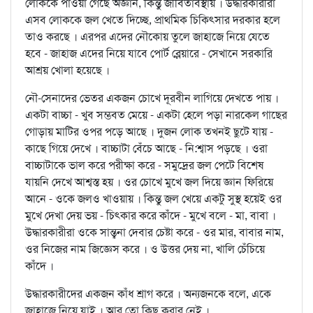
লোককে পাওয়া গেছে অজ্ঞান, কিন্তু জীবিতাবস্থায় । উদ্ধারকারীরা
এসব লোককে জল খেতে দিচ্ছে, প্রাথমিক চিকিত্সার দরকার হলে
তাও করছে । এরপর এদের নৌকোয় তুলে জাহাজে নিয়ে যেতে
হবে - জাহাজ এদের নিয়ে যাবে পোর্ট ব্লেয়ারে - সেখানে সরকারি
আশ্রয় খোলা হয়েছে ।
নৌ-সেনাদের ভেতর একজন চোখে দূরবীন লাগিয়ে দেখতে পায় ।
একটা বাচ্চা - খুব সম্ভবত মেয়ে - একটা হেলে পড়া নারকেল গাছের
গোড়ায় মাটির ওপর পড়ে আছে । দুজন লোক তখনই ছুটে যায় -
কাছে গিয়ে দেখে । বাচ্চাটা বেঁচে আছে - নি:শ্বাস পড়ছে । ওরা
বাচ্চাটাকে ভাল করে পরীক্ষা করে - সমুদ্রের জল পেটে বিশেষ
যায়নি দেখে আশ্বস্ত হয় । ওর চোখে মুখে জল দিয়ে জ্ঞান ফিরিয়ে
আনে - ওকে জলও খাওয়ায় । কিন্তু জল খেয়ে একটু সুস্থ হয়েই ওর
মুখে দেখা দেয় ভয় - চিত্কার করে কাঁদে - মুখে বলে - মা, বাবা ।
উদ্ধারকারীরা ওকে সান্ত্বনা দেবার চেষ্টা করে - ওর মার, বাবার নাম,
ওর নিজের নাম জিজ্ঞেস করে । ও উত্তর দেয় না, খালি চেঁচিয়ে
কাঁদে ।
উদ্ধারকারীদের একজন কাঁধ শ্রাগ করে । অন্যজনকে বলে, একে
জাহাজে নিয়ে যাই । আর তো কিছু করার নেই ।