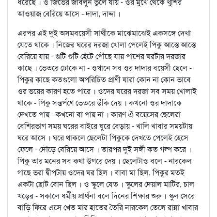
ধরেছে । ও জিভের জবিলুন ভুলে যায় - ওর মুখে থেকে খুশির
আওয়াজ বেরিয়ে আসে - দাদা, দাদ্দা ।
এরপর এই দুই অসমবয়েসী সাথীকে মাঝেমাঝেই একসঙ্গে দেখা
যেতে থাকে । নিজের ঘরের দরজা খোলা পেলেই পিকু আস্তে আস্তে
বেরিয়ে যায় - গুটি গুটি হেঁটে পৌঁছে যায় পাশের ঘরটার দরজার
কাছে । ভেতরে ঢোকে না - ওখানে সব ওর দাদার বয়েসী ছেলে -
পিকুর কাছে কতগুলো অপরিচিত প্রাণী যারা কোন না কোন ভাবে
ওর ভয়ের কারণ হতে পারে । ওদের ঘরের দরজা সব সময় খোলাই
থাকে - পিকু সন্তর্পণে ভেতরে উঁকি দেয় । কখনো ওর দাদাকে
দেখতে পায় - কখনো বা পায় না । কারণ ঐ বয়েসের ছেলেরা
বেশিরভাগ সময় ঘরের বাইরে ঘুরে বেড়ায় - খালি খাবার সময়টায়
ঘরে আসে । ঘরে থাকলে ছেলেটা পিকুকে দেখতে পেলেই হেসে
ফেলে - দৌড়ে বেরিয়ে আসে । তারপর দুই সঙ্গী কত গল্প করে ।
পিকু তার মনের সব কথা উগরে দেয় । ছেলেটাও বলে - নারকেল
গাছে ভরা দ্বীপটায় ওদের ঘর ছিল । বাবা মা ছিল, পিকুর মতই
একটা ছোট বোন ছিল । ও স্কুলে যেত । স্কুলের দেয়াল মাটির, চাল
খড়ের - সকালে ধর্মীয় প্রার্থনা বলে দিনের শিক্ষার শুরু । স্কুল সেরে
বাড়ি ফিরে এসে খেত মার হাতের তৈরি নারকেল তেলে রান্না খাবার