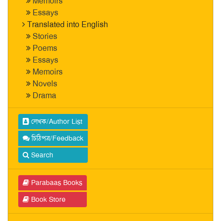
Memoirs
Essays
Translated into English
Stories
Poems
Essays
Memoirs
Novels
Drama
লেখক/Author List
চিঠিপত্র/Feedback
Search
Parabaas Books
Book Store