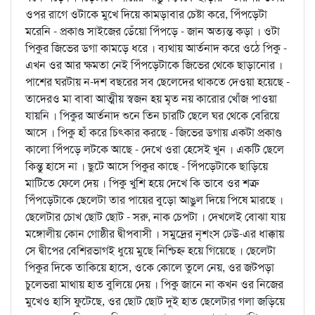
ওপর রাগে ওটাকে মুখে দিয়ে কামড়াবার চেষ্টা করে, পিঁপড়েটা
মরেনি - প্রকাণ্ড সাইজের ডেঁয়ো পিঁপড়ে - জান অত্যন্ত কড়া । ওটা
পিকুর জিভের ডগা কামড়ে ধরে । ব্যথায় আর্তনাদ করে ওঠে পিকু -
এখন ওর আর ক্ষমতা নেই পিঁপড়েটাকে জিভের থেকে ছাড়ানোর ।
পাশের ঘরটায় ন-দশ বছরের সব ছেলেদের থাকতে দেওয়া হয়েছে -
তাদেরও মা বাবা আত্মীয় স্বজন হয় মৃত নয় কারোর খোঁজ পাওয়া
যায়নি । পিকুর আর্তনাদ শুনে তিন চারটি ছেলে ঘর থেকে বেরিয়ে
আসে । পিকু হাঁ করে চিত্কার করছে - জিভের ডগায় একটা প্রকাণ্ড
কালো পিঁপড়ে লটকে আছে - দেখে ওরা হেসেই খুন । একটি ছেলে
কিন্তু হাসে না । ছুটে আসে পিকুর কাছে - পিঁপড়েটাকে ছাড়িয়ে
মাটিতে ফেলে দেয় । পিকু খুশি হয়ে দেখে কি ভাবে ওর শত্রু
পিঁপড়েটাকে ছেলেটা তার পায়ের বুড়ো আঙুল দিয়ে পিষে মারছে ।
ছেলেটার চোখ ছোট ছোট - সরু, নাক চেপটা । দেখলেই বোঝা যায়
মঙ্গোলীয় কোন গোষ্ঠীর দ্বীপবাসী । সমুদ্রের নৃশংস ঢেউ-এর ধাক্কায়
সে দ্বীপের বেশিরভাগই ধুয়ে মুছে নিশ্চিহ্ন হয়ে গিয়েছে । ছেলেটা
পিকুর দিকে তাকিয়ে হাসে, ওকে কোলে তুলে নেয়, ওর জটপড়া
চুলেভরা মাথায় হাত বুলিয়ে দেয় । পিকু জানে না কখন ওর নিজের
মুখেও হাসি ফুটেছে, ওর ছোট ছোট দুই হাত ছেলেটার গলা জড়িয়ে