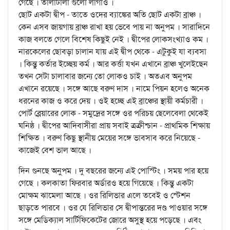
গেছে । তালাটালা গুলো লাগাও ।
ছোট একটা দ্বীপ - তাতে ওদের ব্যাঙ্কের অতি ছোট একটা ব্রাঞ্চ ।
কেন এসব জায়গায় ব্রাঞ্চ রাখা হয় ভেবে পায় না অনুপম । সারাদিনে
কাজ বলতে গেলে বিশেষ কিছুই নেই । দ্বীপের লোকসংখ্যাও কম ।
নারকেলের ছোবড়া চালান যায় এই দ্বীপ থেকে - এটুকুই যা ব্যবসা
। কিন্তু কর্তার ইচ্ছেয় কর্ম । আর কর্ত্তা যখন এখানে ব্রাঞ্চ খুলেইছেন
তখন সেটা চালাবার জন্যে তো লোকও চাই । অতএব অনুপম
এখানে রয়েছে । সঙ্গে আছে বরুণ দাস । নামে পিয়ন হলেও অনেক
ধরনের কাজ ও করে দেয় । ওই হচ্ছে এই ব্রাঞ্চের স্থায়ী কর্মচারী ।
পোর্ট ব্লেয়ারের লোক - সমুদ্রের সঙ্গে ওর পরিচয় ছেলেবেলা থেকেই
ঘনিষ্ঠ । দ্বীপের আদিবাসীরা প্রায় সবাই ত্রক্রীশ্চান - প্রাথমিক শিক্ষায়
শিক্ষিত । বরুণ কিছু স্থানীয় মেয়ের সঙ্গে ভাবসাব করে নিয়েছে -
কাজেই বেশ ভাল আছে ।
দিন গুনছে অনুপম । দু বছরের জন্যে এই পোস্টিং । সময় পার হয়ে
গেছে । কলকাতা ফিরবার অর্ডারও হয়ে গিয়েছে । কিন্তু একটা
মোক্ষম ঝামেলা আছে । ওর রিলিভার এলে তবেই ও স্টেশন
ছাড়তে পারবে । ওর যে রিলিভার সে দ্বীপান্তরের দণ্ড পাওয়ার সঙ্গে
সঙ্গে মেডিক্যাল সার্টিফিকেটের জোরে অসুস্থ হয়ে পড়েছে । এবং