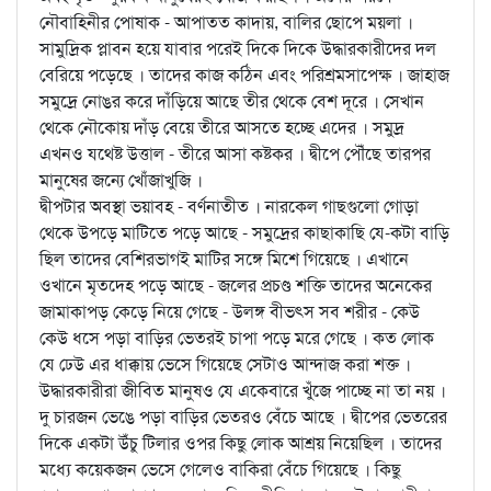
নৌবাহিনীর পোষাক - আপাতত কাদায়, বালির ছোপে ময়লা ।
সামুদ্রিক প্লাবন হয়ে যাবার পরেই দিকে দিকে উদ্ধারকারীদের দল
বেরিয়ে পড়েছে । তাদের কাজ কঠিন এবং পরিশ্রমসাপেক্ষ । জাহাজ
সমুদ্রে নোঙর করে দাঁড়িয়ে আছে তীর থেকে বেশ দূরে । সেখান
থেকে নৌকোয় দাঁড় বেয়ে তীরে আসতে হচ্ছে এদের । সমুদ্র
এখনও যথেষ্ট উত্তাল - তীরে আসা কষ্টকর । দ্বীপে পৌঁছে তারপর
মানুষের জন্যে খোঁজাখুজি ।
দ্বীপটার অবস্থা ভয়াবহ - বর্ণনাতীত । নারকেল গাছগুলো গোড়া
থেকে উপড়ে মাটিতে পড়ে আছে - সমুদ্রের কাছাকাছি যে-কটা বাড়ি
ছিল তাদের বেশিরভাগই মাটির সঙ্গে মিশে গিয়েছে । এখানে
ওখানে মৃতদেহ পড়ে আছে - জলের প্রচণ্ড শক্তি তাদের অনেকের
জামাকাপড় কেড়ে নিয়ে গেছে - উলঙ্গ বীভত্স সব শরীর - কেউ
কেউ ধসে পড়া বাড়ির ভেতরই চাপা পড়ে মরে গেছে । কত লোক
যে ঢেউ এর ধাক্কায় ভেসে গিয়েছে সেটাও আন্দাজ করা শক্ত ।
উদ্ধারকারীরা জীবিত মানুষও যে একেবারে খুঁজে পাচ্ছে না তা নয় ।
দু চারজন ভেঙে পড়া বাড়ির ভেতরও বেঁচে আছে । দ্বীপের ভেতরের
দিকে একটা উঁচু টিলার ওপর কিছু লোক আশ্রয় নিয়েছিল । তাদের
মধ্যে কয়েকজন ভেসে গেলেও বাকিরা বেঁচে গিয়েছে । কিছু