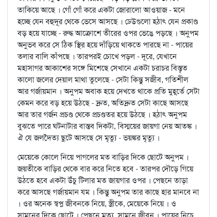
তাকিয়ে আছে । গোঁ গোঁ করে একটা জোরালো আওয়াজ - মনে
হচ্ছে যেন বহুদূর থেকে ভেসে আসছে । ঢেউগুলো হঠাৎ যেন প্রকাণ্ড
বড় হয়ে যাচ্ছে - রুদ্ধ আক্রোশে তীরের ওপর ভেঙে পড়ছে । অনুপম
অনুভব করে সে ঠিক স্থির হয়ে দাঁড়িয়ে থাকতে পারছে না - পায়ের
তলার বালি কাঁপছে । তারপরই চোখে পড়ল - দূরে, যেখানে
মহাসাগর আকাশের সঙ্গে মিশেছে সেখানে একটা চরাচর বিস্তৃত
কালো জলের দেয়াল মাথা তুলেছে - সেটা কিন্তু সজীব, গতিশীল
আর গর্জায়মান । অনুপম অবাক হয়ে দেখতে থাকে প্রতি মুহূর্তে সেটা
কেমন করে বড় হয়ে উঠছে - দ্রুত, অতিদ্রুত সেটা কাছে আসছে
আর তার গর্জন প্রচণ্ড থেকে প্রচণ্ডতর হয়ে উঠছে । হঠাৎ অনুপম
বুঝতে পারে ঘটনাটার বাস্তব দিকটা, বিস্ময়ের জায়গা নেয় আতঙ্ক ।
ঐ যে জলদৈত্য ছুটে আসছে সে মৃত্যু - ভয়ঙ্কর মৃত্যু ।
মেয়েকে কোলে নিয়ে পাগলের মত বাড়ির দিকে ছোটে অনুপম ।
জয়তীকে বাড়ির থেকে বার করে নিতে হবে - তারপর দৌড়ে গিয়ে
উঠতে হবে একটা উঁচু টিলার মত জায়গার ওপর । পেছনে তাড়া
করে আসছে গর্জায়মান যম । কিন্তু অনুপম তার কাছে হার মানবে না
। ওর অনেক স্বপ্ন জীবনকে নিয়ে, স্ত্রীকে, মেয়েকে নিয়ে । ও
সামনের দিকে ছোটে । পেছনে মৃত্যু, সামনে জীবন । পায়ের নিচে