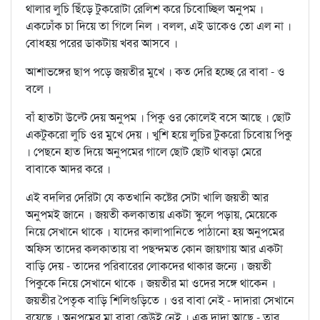
থালার লুচি ছিঁড়ে টুকরোটা রেলিশ করে চিবোচ্ছিল অনুপম ।
একঢোঁক চা দিয়ে তা গিলে নিল । বলল, এই ডাকেও তো এল না ।
বোধহয় পরের ডাকটায় খবর আসবে ।
আশাভঙ্গের ছাপ পড়ে জয়তীর মুখে । কত দেরি হচ্ছে রে বাবা - ও
বলে ।
বাঁ হাতটা উল্টে দেয় অনুপম । পিকু ওর কোলেই বসে আছে । ছোট
একটুকরো লুচি ওর মুখে দেয় । খুশি হয়ে লুচির টুকরো চিবোয় পিকু
। পেছনে হাত দিয়ে অনুপমের গালে ছোট ছোট থাবড়া মেরে
বাবাকে আদর করে ।
এই বদলির দেরিটা যে কতখানি কষ্টের সেটা খালি জয়তী আর
অনুপমই জানে । জয়তী কলকাতায় একটা স্কুলে পড়ায়, মেয়েকে
নিয়ে সেখানে থাকে । যাদের কালাপানিতে পাঠানো হয় অনুপমের
অফিস তাদের কলকাতায় বা পছন্দমত কোন জায়গায় আর একটা
বাড়ি দেয় - তাদের পরিবারের লোকদের থাকার জন্যে । জয়তী
পিকুকে নিয়ে সেখানে থাকে । জয়তীর মা ওদের সঙ্গে থাকেন ।
জয়তীর পৈতৃক বাড়ি শিলিগুড়িতে । ওর বাবা নেই - দাদারা সেখানে
রয়েছে । অনুপমের মা বাবা কেউই নেই । এক দাদা আছে - তার