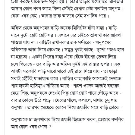
চেষ্টা করছে যাতে ছন্দ মকুব হয় । চিঠির তাড়ার মধ্যে ওর রিলিভার
আসার কোন খবর আছে কিনা সেটাই দেখার চেষ্টা করছিল অনুপম ।
কোন খবর নেই । আবার ডাক আসবে সেই দশ দিন পরে ।
অফিস থেকে অনুপমের বাড়ি কয়েক মিনিটের হাঁটা রাস্তা । বাড়ি
মানে দুটো ছোট ছোট ঘর । এখানে এর চাইতে ভাল থাকার জায়গা
পাওয়া যায় না । বাড়িটা এখানকার এক সর্দারের - অনুপমের
অফিসকে ভাড়া দিয়ে রেখেছে । সমুদ্র খুবই কাছে - দুশো গজও হবে
না হয়তো । একটা পিচের রাস্তা এঁকে বেঁকে দ্বীপের ভেতর দিয়ে
চলে গিয়েছে - ওর বাড়ি আর অফিস দুইই এই রাস্তার ওপর । এক
আধটা সরকারি গাড়ি মাঝে মাঝে এই রাস্তা দিয়ে যায় - তা ছাড়া
সবাই হেঁটৈই যাতায়াত করে । বাড়ির কাছাকাছি আসতেই দেখতে
পায় জয়তী হাসিমুখে দাঁড়িয়ে আছে - পাশে ওদের আড়াই বছরের
মেয়ে পিকু, অনুপমকে দেখেই পিকু ছোট ছোট পায়ে দৌড়ে আসে -
বাবার কোলে উঠে পড়ে । মেয়ের গালে, কপালে, মাথায় চুমু খায়
অনুপম । তারপর মেয়েকে কোলে নিয়ে জয়তীর সঙ্গে বাড়ি ঢোকে ।
অনুপমকে চা জলখাবার দিয়ে জয়তী জিজ্ঞেস করল, তোমার বদলির
আর কোন খবর পেলে ?