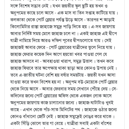
সঙ্গে বিশেষ সদ্ভাব নেই । যখন জয়তীর স্কুল ছুটি হয় তখন ও
অনুপমের কাছে চলে আসে - এক মাস বা তিন সপ্তাহ কাটিয়ে যায় ।
কলকাতা থেকে পোর্ট ব্লেয়ার পর্যন্ত উড়ে আসে - তারপর শ আড়াই
কিলোমিটার রাস্তা জাহাজে সমুদ্র পাড়ি দিতে হয় । এ-সব জায়গায়
আবার নির্দিষ্ট সময় মেলে জাহাজ চলে না । একই জাহাজ এই দ্বীপে
যাত্রী নামিয়ে দিয়ে আরও দক্ষিণ পূবের দ্বীপগুলোতে যায় । সেই
জাহাজই আবার ফেরে - পোর্ট ব্লেয়ারের যাত্রীদের তুলে নিয়ে যায় ।
জাহাজ ফেরার কয়েক দিন আগে হয়তো খবর পাওয়া গেল যে
জাহাজ আসবে না - আবহাওয়া খারাপ, সমুদ্র উত্তাল । তখন কবে
জাহাজ ফিরবে তার অপেক্ষায় থাকা ছাড়া আর কোনও উপায় নেই ।
তবে এ-জাতীয় ঘটনা বেশি হয় বর্ষার সময়টায় - জয়তী যখন আসা
যাওয়া করে তখন বিশেষ হয় না । অনুপম বউ-মেয়েকে পোর্ট ব্লেয়ার
থেকে নিয়ে আসে - আবার ফেরবার সময় সেখানে পৌঁছে দেয় । সে-
কদিনের জন্যে পোর্ট ব্লেয়ারের অফিস থেকে একজন লোক আসে
অনুপমের জায়গায় কাজ চালানোর জন্যে । জাহাজ-ঘাটাটাও খুবই
কাছে - এখান থেকে পাঁচ-সাত মিনিটের পথ । জাহাজে ওঠার জন্যে
কোনও বাঁধানো জেটি নেই । জাহাজ সমুদ্রেই নোঙর করে থাকে ।
একটা সিঁড়ি ঝোলে তার গা বেয়ে । যাত্রীরা সবাই একটা বাঁশের