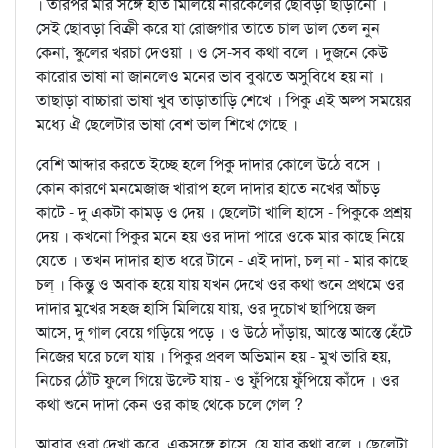
। তারপর মার সঙ্গে হাত মিলিয়ে নারকেলের ছোবড়া ছাড়ানো ।
সেই ছোবড়া বিক্রী করে যা রোজগার তাতে চাল ডাল তেল নুন
কেনা, স্কুলের খরচা দেওয়া । ও সে-সব কথা বলে । দুজনে কেউ
কারোর ভাষা না জানলেও মনের ভাব বুঝতে অসুবিধে হয় না ।
তাছাড়া বাচ্চারা ভাষা খুব তাড়াতাড়ি শেখে । পিকু এই অল্প সময়ের
মধ্যে ঐ ছেলেটার ভাষা বেশ ভাল শিখে গেছে ।
বেশি আব্দার করতে ইচ্ছে হলে পিকু দাদার কোলে উঠে বসে ।
কোন কারণে মনমেজাজ খারাপ হলে দাদার হাতে নখের আঁচড়
কাটে - দু একটা কামড় ও দেয় । ছেলেটা খালি হাসে - পিকুকে প্রশ্রয়
দেয় । কখনো পিকুর মনে হয় ওর দাদা পারে ওকে মার কাছে নিয়ে
যেতে । তখন দাদার হাত ধরে টানে - এই দাদা, চল্‌ না - মার কাছে
চল্‌ । কিন্তু ও অবাক হয়ে যায় যখন দেখে ওর কথা শুনে প্রথমে ওর
দাদার মুখের সহজ হাসি মিলিয়ে যায়, ওর দুচোখ ছাপিয়ে জল
আসে, দু গাল বেয়ে গড়িয়ে পড়ে । ও উঠে দাঁড়ায়, আস্তে আস্তে হেঁটে
নিজের ঘরে চলে যায় । পিকুর প্রবল অভিমান হয় - মুখ ভারি হয়,
নিচের ঠোঁট ফুলে গিয়ে উল্টে যায় - ও ফুঁপিয়ে ফুঁপিয়ে কাঁদে । ওর
কথা শুনে দাদা কেন ওর কাছ থেকে চলে গেল ?
আবার ওরা দেখা করে, একসঙ্গে হাসে, যে যার কথা বলে । ছেলেটা