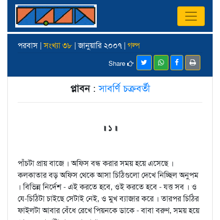
পরবাস |
সংখ্যা ৩৮
| জানুয়ারি ২০০৭ |
গল্প
Share
প্লাবন
:
সাবর্ণি চক্রবর্তী
॥ ১ ॥
পাঁচটা প্রায় বাজে । অফিস বন্ধ করার সময় হয়ে এসেছে ।
কলকাতার বড় অফিস থেকে আসা চিঠিগুলো দেখে নিচ্ছিল অনুপম
। বিভিন্ন নির্দেশ - এই করতে হবে, ওই করতে হবে - যত্ত সব । ও
যে-চিঠিটা চাইছে সেটাই নেই, ও মুখ ব্যাজার করে । তারপর চিঠির
ফাইলটা আবার বেঁধে রেখে পিয়নকে ডাকে - বাবা বরুণ, সময় হয়ে