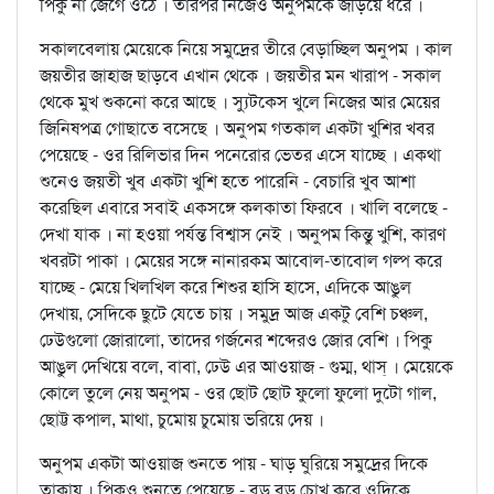
পিকু না জেগে ওঠে । তারপর নিজেও অনুপমকে জড়িয়ে ধরে ।
সকালবেলায় মেয়েকে নিয়ে সমুদ্রের তীরে বেড়াচ্ছিল অনুপম । কাল
জয়তীর জাহাজ ছাড়বে এখান থেকে । জয়তীর মন খারাপ - সকাল
থেকে মুখ শুকনো করে আছে । স্যুটকেস খুলে নিজের আর মেয়ের
জিনিষপত্র গোছাতে বসেছে । অনুপম গতকাল একটা খুশির খবর
পেয়েছে - ওর রিলিভার দিন পনেরোর ভেতর এসে যাচ্ছে । একথা
শুনেও জয়তী খুব একটা খুশি হতে পারেনি - বেচারি খুব আশা
করেছিল এবারে সবাই একসঙ্গে কলকাতা ফিরবে । খালি বলেছে -
দেখা যাক । না হওয়া পর্যন্ত বিশ্বাস নেই । অনুপম কিন্তু খুশি, কারণ
খবরটা পাকা । মেয়ের সঙ্গে নানারকম আবোল-তাবোল গল্প করে
যাচ্ছে - মেয়ে খিলখিল করে শিশুর হাসি হাসে, এদিকে আঙুল
দেখায়, সেদিকে ছুটে যেতে চায় । সমুদ্র আজ একটু বেশি চঞ্চল,
ঢেউগুলো জোরালো, তাদের গর্জনের শব্দেরও জোর বেশি । পিকু
আঙুল দেখিয়ে বলে, বাবা, ঢেউ এর আওয়াজ - গুম্ম, থাস্‌ । মেয়েকে
কোলে তুলে নেয় অনুপম - ওর ছোট ছোট ফুলো ফুলো দুটো গাল,
ছোট্ট কপাল, মাথা, চুমোয় চুমোয় ভরিয়ে দেয় ।
অনুপম একটা আওয়াজ শুনতে পায় - ঘাড় ঘুরিয়ে সমুদ্রের দিকে
তাকায় । পিকুও শুনতে পেয়েছে - বড় বড় চোখ করে ওদিকে