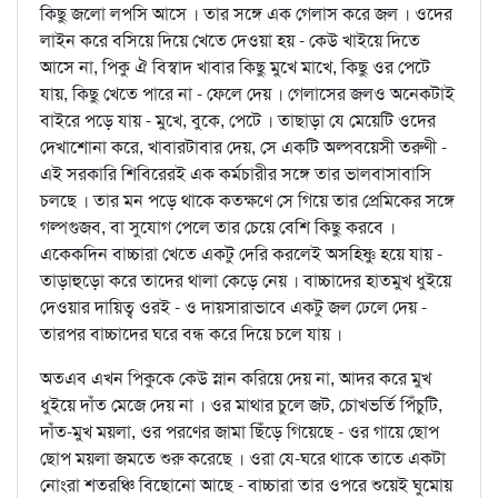
কিছু জলো লপসি আসে । তার সঙ্গে এক গেলাস করে জল । ওদের
লাইন করে বসিয়ে দিয়ে খেতে দেওয়া হয় - কেউ খাইয়ে দিতে
আসে না, পিকু ঐ বিস্বাদ খাবার কিছু মুখে মাখে, কিছু ওর পেটে
যায়, কিছু খেতে পারে না - ফেলে দেয় । গেলাসের জলও অনেকটাই
বাইরে পড়ে যায় - মুখে, বুকে, পেটে । তাছাড়া যে মেয়েটি ওদের
দেখাশোনা করে, খাবারটাবার দেয়, সে একটি অল্পবয়েসী তরুণী -
এই সরকারি শিবিরেরই এক কর্মচারীর সঙ্গে তার ভালবাসাবাসি
চলছে । তার মন পড়ে থাকে কতক্ষণে সে গিয়ে তার প্রেমিকের সঙ্গে
গল্পগুজব, বা সুযোগ পেলে তার চেয়ে বেশি কিছু করবে ।
একেকদিন বাচ্চারা খেতে একটু দেরি করলেই অসহিষ্ণু হয়ে যায় -
তাড়াহুড়ো করে তাদের থালা কেড়ে নেয় । বাচ্চাদের হাতমুখ ধুইয়ে
দেওয়ার দায়িত্ব ওরই - ও দায়সারাভাবে একটু জল ঢেলে দেয় -
তারপর বাচ্চাদের ঘরে বন্ধ করে দিয়ে চলে যায় ।
অতএব এখন পিকুকে কেউ স্নান করিয়ে দেয় না, আদর করে মুখ
ধুইয়ে দাঁত মেজে দেয় না । ওর মাথার চুলে জট, চোখভর্তি পিঁচুটি,
দাঁত-মুখ ময়লা, ওর পরণের জামা ছিঁড়ে গিয়েছে - ওর গায়ে ছোপ
ছোপ ময়লা জমতে শুরু করেছে । ওরা যে-ঘরে থাকে তাতে একটা
নোংরা শতরঞ্চি বিছোনো আছে - বাচ্চারা তার ওপরে শুয়েই ঘুমোয়