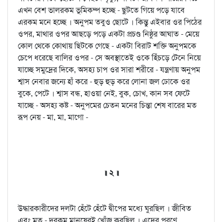
এখন বেশ ভালরকম ভূমিকম্প হচ্ছে - ছুটতে গিয়ে পড়ে যাবে
এরকম মনে হচ্ছে । অনুপম তবুও ছোটে । কিন্তু এইবার ওর পিঠের
ওপর, মাথার ওপর আছড়ে পড়ে একটা প্রচণ্ড নিষ্ঠুর আঘাত - মেয়ে
কোল থেকে কোথায় ছিটকে গেছে - একটা বিরাট শক্তি অনুপমকে
চেপে ধরেছে বালির ওপর - সে অবস্থাতেই ওকে হিঁচড়ে টেনে নিয়ে
যাচ্ছে সমুদ্রের দিকে, অসহ্য চাপ ওর সারা শরীরে - যন্ত্রণায় অনুপম
শ্বাস নেবার জন্যে হাঁ করে - হুড় হুড় করে লোনা জল ঢোকে ওর
বুকে, পেটে । শ্বাস বন্ধ, হাওয়া নেই, বুক, চোখ, কান সব ফেটে
যাচ্ছে - অসহ্য কষ্ট - অনুপমের চেতন মনের চিন্তা শেষ বারের মত
রূপ নেয় - মা, মা, মাগো -
॥ ২ ॥
উদ্ধারকারীদের দলটা হেঁটে হেঁটে দ্বীপের মধ্যে ঘুরছিল । জীবিত
এবং মৃত - দুরকম মানুষেরই খোঁজ করছিল । এদের পরণে