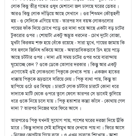
লোক কিছু তীব্র গন্ধের ওষুধ মেশানো জল ঢালছে ঘরের ভেতর ।
আরও কিছু লোক দাঁড়িয়ে আছে সেখানে । ওর শিশুমন কৌতূহলী
হয় - ও সেদিকে এগিয়ে যায় - তারপর সব বয়স্ক লোকগুলোর
পায়ের ফাঁক দিয়ে চোখে পড়ে ওর দাদা শুয়ে আছে একটা বড় চটের
টুকরোর ওপর । শোয়াটা একটু অদ্ভূত ধরনের - চোখ দুটো বোজা,
মুখটা কিরকম শক্ত হয়ে বেঁকে রয়েছে - সারা মুখে, গায়ের জামায় কি
সব হলদে জিনিষ শুকিয়ে আছে - অস্বাভাবিকভাবে চিৎ হয়ে পড়ে
আছে চটটার ওপর । দাদা এই সময় চটের ওপর শুয়ে বারান্দায়
ঘুমোচ্ছে কেন ? ওকে ডেকে তোলার দরকার । কিন্তু আর একটু
এগোতেই ওই লোকগুলো পিকুকে দেখতে পায় । একজন হাতের
ধাক্কায় পিকুকে রূঢ়ভাবে সরিয়ে দেয় । পিকু ব্যথা পায়, কিন্তু তা
ছাপিয়ে ওঠে ওর বিস্ময় । চারটে লোক চটটার চারটে কোনা ধরে
দাদাকে মাটি থেকে ওপরে তুলে ফেলে তারপর সে ভাবেই ঝুলিয়ে
ধরে ওকে নিয়ে চলে যায় । পিকু হতাশার কান্না কাঁদে - কোথায় গেল
দাদা ? তারপর নিজের ঘরে ফিরে আসে ।
তারপরেও পিকু যখনই সুযোগ পায়, পাশের ঘরের দরজা দিয়ে উঁকি
মারে । কিন্তু দাদার সেই হাসিমুখ আর দেখতে পায় না । ফিরে আসে
- নিজের কোণটায় গিয়ে বসে । ও এখন ভাবতে শিখেছে - আশা