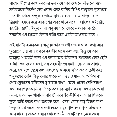
পাশের দ্বীপের নরখাদকদের দল - সে তার পেছনে দাঁড়ানো ম্যান
ফ্রাইডেকে নির্দেশ দেয় একটা ছোট বালির ঢিপির আড়ালে লুকোতে
- সেখান থেকে বন্দুক চালাতে সুবিধে হবে । রাত বাড়ে - চাঁদ
ম্রিয়মাণ হলদে হয়ে আকাশের এককোনে সরে । ব্যাঙ্কের কর্মচারী,
জয়তীর স্বামী, পিকুর বাবা অনুপম ঘরে ফেরে - পলকা কাঠের
দরজাটা ওর হাতের ঠেলায় ক্যাঁচ করে একটা আওয়াজ করে ।
এই মাসটা অন্যরকম । অনুপম আর জয়তীর জমে থাকা কথা আর
ফুরোতে চায় না । ফোনে জয়তীর সঙ্গে কথা হয়, কিন্তু সে আর
কতটুকু ? জয়তী বলে ওর কলকাতার জীবনের রোজকার ছোট ছোট
ঘটনা, ওর স্কুলের কথা, ওর সহকর্মীদের কথা - কে ওকে সাহায্য
করে, কে মুখে হেসে কথা বললেও আসলে ক্ষতি করার চেষ্টা করে ।
অনুপমের বেশি কিছু বলার থাকে না - ওর এখানকার অফিস বা
পোর্ট ব্লেয়ারের অফিসের দু চারটে কথা । তবে ওদের বেশিরভাগ
কথা হয় পিকুকে নিয়ে - পিকু কবে কি দুষ্টুমি করল, কখন কি খেলা
করল, কোনদিন খাবারদাবার টেবিলে উল্টে দিল - এবার পিকুকে
স্কুলে ভর্তি করার কথা ভাবতে হবে - সেটা একটা বড় চিন্তার কথা ।
পিকু বোঝে ওকে নিয়ে কথা হচ্ছে । খুব খুশি হয়ে খুদে দাঁত বার
করে হাসে । একবার মার কোলে ওঠে - একটু পরে নেমে এসে