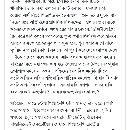
মিনিট । কাঁটায় কাঁটায় গিয়ে উপস্থিত হলাম মিলনায়তনে ।
খানাপিনা হবার কথা ওখানে । বিরাট হলঘর । খানসামা আর
বেয়ারা আর্দালিতে গিজগিজ করছে জায়গা । মেন হলের দু'চার ধাপ
নিচের স্তরে অতিথিদের প্রাথমিক মিলনক্ষেত্র । ওখানে তারা একে
অন্যের পোশাক দেখবে, অলঙ্কারের বাহার দেখবে, ডিজিটালে ক্লিং
ক্লিং করে ছবি তুলবে পরস্পরের, তুচ্ছ কথায় খিলখিল করে হাসবে,
হাসতে হাসতে হাতের সুরাপাত্র শূন্য হবে, শূন্য হবার সাথে সাথে
ঘূর্ণায়মান পরিচারিকাগণ সহাস্যে তা পূরণ করে দেবে বোতল ঢেলে -
এটাকে এদেশে বলে ককটেল, আমি বলব আহারপূর্ব সুরাবিহার ।
বাইরের বিশ্বে মহা প্রলয়কাণ্ড হয়ে গেলেও তাদের চৈতন্যে বিন্দুমাত্র
রেখাপাত ঘটবে না তখন । পশ্চিমের বৈবাহিক অনুষ্ঠানাদিতে
প্রচলিত নিয়ম এটি । পশ্চিমায়িত প্রাচ্যিক মহলেও এই ধারাটি এখন
প্রচলিত পর্যায়ে পৌঁছে গেছে । এর নাম রিসেপশন । বাংলায় কি
বলে একে ? অভ্যর্থনা ? কে কাকে অভ্যর্থনা জানাচ্ছে ?
যাইহোক, সাড়ে ছ'টায় গিয়ে দেখি ফাঁকা মাঠ হা হা করছে । আমি
আর আমাকে ঘিরে অপেক্ষমান সেবকবাহিনী । ভাবতাম, মুদ্রিত
সময়কে প্রকৃত সময় বলে না ধরার ঐতিহ্যটি বুঝি কেবল
বাঙালিদেরই একচেটিয়া । সেখানে গিয়ে দেখি ভারতীয়