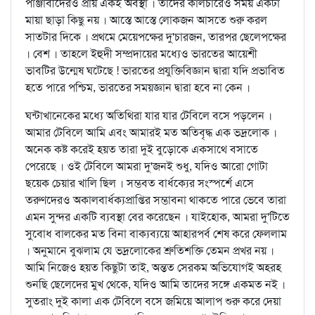
পাঞ্জাবীদেরও প্রায় একই অবস্থা । তাদের কালচারেও সময় একটা
মায়া ছাড়া কিছু নয় । আস্তে আস্তে লোকজন আসতে শুরু করল
সাতটার দিকে । প্রথমে মেয়েপক্ষের দু'চারজন, তারপর ছেলেপক্ষের
। বেশ । তাহলে ইহুদী সম্প্রদায়ের মধ্যেও ভারতের আয়েশী
ভাবটির উন্মেষ ঘটেছে ! ভারতের প্রযুক্তিবিজ্ঞান দ্বারা যদি প্রভাবিত
হতে পারে পশ্চিম, ভারতের সময়জ্ঞান দ্বারা হবে না কেন ।
ঘন্টাখানেকের মধ্যে অতিথিরা যার যার টেবিলে বসে পড়লেন ।
আমার টেবিলে আমি এবং আমারই মত অতিবৃদ্ধ এক ভদ্রলোক ।
অনেক কষ্ট করেই হয়ত তারা দুই বুড়োকে একসাথে বসাতে
পেরেছে । ওই টেবিলে আমরা দু'জনই শুধু, যদিও আরো গোটা
ছয়েক চেয়ার খালি ছিল । সম্ভবত বার্ধক্যের সংস্পর্শে এসে
তরুণদেরও অকালবার্ধক্যপ্রাপ্তির সম্ভাবনা থাকতে পারে ভেবে তারা
এমন সুন্দর একটি ব্যবস্থা বের করেছেন । যাইহোক, আমরা দু'টিতে
সুবোধ বালকের মত বিনা বাক্যব্যয়ে আহারপর্ব শেষ করে ফেললাম
। অনুমানে বুঝলাম যে ভদ্রলোকের শ্রুতিশক্তি তেমন প্রখর নয় ।
আমি নিজেও হয়ত কিছুটা তাই, অন্তত সেরকম অভিযোগই অহরহ
শুনছি ছেলেদের মুখ থেকে, যদিও আমি তাদের সঙ্গে একমত নই ।
সুতরাং দুই কালা এক টেবিলে বসে জমিয়ে আলাপ শুরু করে দেয়া