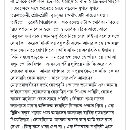
না ভাবতে হঠাৎ কান ছিদ্র করে মহাহুঙ্কারে বাদ্য বেজে উঠল মাইকে
। এবং সঙ্গে সঙ্গে মেঝেতে নেমে পড়লেন যুগলে যুগলে
তরুণতরুণী, প্রৌঢ়প্রৌঢ়ী, বৃদ্ধবৃদ্ধা । অর্থাৎ এটা নাচের সময় ।
তাইতো । ভুলেই গিয়েছিলাম । শত হলেও এটা আমেরিকা - বিয়ের
রিসেপশনে নাচগান হওয়া তো স্বাভাবিক । ঠিক আছে, আরো
কিছুক্ষণ বসা যাক । আনন্দফূর্তিতে নিজে যোগ দিই না বলে দেখতে
দোষ কি । কয়েক মিনিট পর বন্ধুপত্নী এলেন আমার কাছে । আমন্ত্রণ
জানালেন নাচে যোগ দিতে । আমি সবিনয়ে অব্যাহতি চাইলাম ।
তিনি সহজে ছাড়বেন না । নাচের ছন্দ লেগেছে তাঁর গায়ে । আচ্ছা
বলুন তো কি বিপদ । এ-বয়সে শরীর দুলিয়ে নাচি কি করে এত
লোকের সামনে । আমার বাপদাদা চোদ্দপুরুষ কেউ কোনদিন কোমর
দোলায়নি কোন কারণে । নাচগানের প্রতি আমাদের
মোল্লামৌলবীদের বড়ই কোপদৃষ্টি । তাদের ভয়ে আমি এবং আমার
ভাইবোনেরা ছোটবেলায় কোনদিন গান শিখতে পারিনি, কোনও
নাচের অনুষ্ঠানে যেতে সাহস পাইনি । জীবনে প্রথম নাচের
জায়গাতে যাবার অভিজ্ঞতা হয়েছিল বিলেতে পড়তে গিয়ে । এক
ব্রিটিশ বন্ধুর পাল্লায় পড়ে আমাদের কলেজের বার্ষিক নৃত্যানুষ্ঠানে
গিয়েছিলাম । ভেবেছিলাম, অন্যেরা নাচবে আর আমি বসে বসে
দেখব । কিন্তু বসে থাকা গেল না । এক নীলনয়না চপলিনী এসে