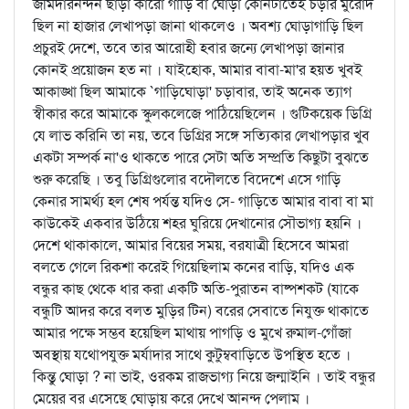
জমিদারনন্দন ছাড়া কারো গাড়ি বা ঘোড়া কোনটাতেই চড়ার মুরোদ
ছিল না হাজার লেখাপড়া জানা থাকলেও । অবশ্য ঘোড়াগাড়ি ছিল
প্রচুরই দেশে, তবে তার আরোহী হবার জন্যে লেখাপড়া জানার
কোনই প্রয়োজন হত না । যাইহোক, আমার বাবা-মা'র হয়ত খুবই
আকাঙ্খা ছিল আমাকে `গাড়িঘোড়া' চড়াবার, তাই অনেক ত্যাগ
স্বীকার করে আমাকে স্কুলকলেজে পাঠিয়েছিলেন । গুটিকয়েক ডিগ্রি
যে লাভ করিনি তা নয়, তবে ডিগ্রির সঙ্গে সত্যিকার লেখাপড়ার খুব
একটা সম্পর্ক না'ও থাকতে পারে সেটা অতি সম্প্রতি কিছুটা বুঝতে
শুরু করেছি । তবু ডিগ্রিগুলোর বদৌলতে বিদেশে এসে গাড়ি
কেনার সামর্থ্য হল শেষ পর্যন্ত যদিও সে- গাড়িতে আমার বাবা বা মা
কাউকেই একবার উঠিয়ে শহর ঘুরিয়ে দেখানোর সৌভাগ্য হয়নি ।
দেশে থাকাকালে, আমার বিয়ের সময়, বরযাত্রী হিসেবে আমরা
বলতে গেলে রিকশা করেই গিয়েছিলাম কনের বাড়ি, যদিও এক
বন্ধুর কাছ থেকে ধার করা একটি অতি-পুরাতন বাষ্পশকট (যাকে
বন্ধুটি আদর করে বলত মুড়ির টিন) বরের সেবাতে নিযুক্ত থাকাতে
আমার পক্ষে সম্ভব হয়েছিল মাথায় পাগড়ি ও মুখে রুমাল-গোঁজা
অবস্থায় যথোপযুক্ত মর্যাদার সাথে কুটুম্ববাড়িতে উপস্থিত হতে ।
কিন্তু ঘোড়া ? না ভাই, ওরকম রাজভাগ্য নিয়ে জন্মাইনি । তাই বন্ধুর
মেয়ের বর এসেছে ঘোড়ায় করে দেখে আনন্দ পেলাম ।