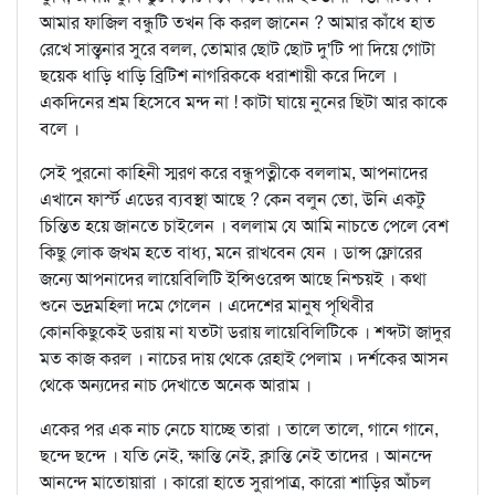
আমার ফাজিল বন্ধুটি তখন কি করল জানেন ? আমার কাঁধে হাত
রেখে সান্ত্বনার সুরে বলল, তোমার ছোট ছোট দু'টি পা দিয়ে গোটা
ছয়েক ধাড়ি ধাড়ি ব্রিটিশ নাগরিককে ধরাশায়ী করে দিলে ।
একদিনের শ্রম হিসেবে মন্দ না ! কাটা ঘায়ে নুনের ছিটা আর কাকে
বলে ।
সেই পুরনো কাহিনী স্মরণ করে বন্ধুপত্নীকে বললাম, আপনাদের
এখানে ফার্স্ট এডের ব্যবস্থা আছে ? কেন বলুন তো, উনি একটু
চিন্তিত হয়ে জানতে চাইলেন । বললাম যে আমি নাচতে পেলে বেশ
কিছু লোক জখম হতে বাধ্য, মনে রাখবেন যেন । ডান্স ফ্লোরের
জন্যে আপনাদের লায়েবিলিটি ইন্সিওরেন্স আছে নিশ্চয়ই । কথা
শুনে ভদ্রমহিলা দমে গেলেন । এদেশের মানুষ পৃথিবীর
কোনকিছুকেই ডরায় না যতটা ডরায় লায়েবিলিটিকে । শব্দটা জাদুর
মত কাজ করল । নাচের দায় থেকে রেহাই পেলাম । দর্শকের আসন
থেকে অন্যদের নাচ দেখাতে অনেক আরাম ।
একের পর এক নাচ নেচে যাচ্ছে তারা । তালে তালে, গানে গানে,
ছন্দে ছন্দে । যতি নেই, ক্ষান্তি নেই, ক্লান্তি নেই তাদের । আনন্দে
আনন্দে মাতোয়ারা । কারো হাতে সুরাপাত্র, কারো শাড়ির আঁচল