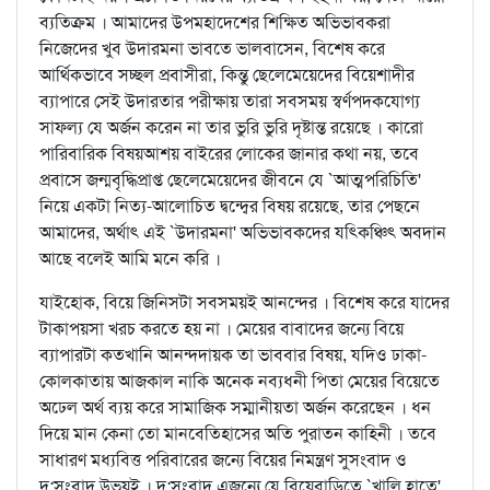
ব্যতিক্রম । আমাদের উপমহাদেশের শিক্ষিত অভিভাবকরা
নিজেদের খুব উদারমনা ভাবতে ভালবাসেন, বিশেষ করে
আর্থিকভাবে সচ্ছল প্রবাসীরা, কিন্তু ছেলেমেয়েদের বিয়েশাদীর
ব্যাপারে সেই উদারতার পরীক্ষায় তারা সবসময় স্বর্ণপদকযোগ্য
সাফল্য যে অর্জন করেন না তার ভুরি ভুরি দৃষ্টান্ত রয়েছে । কারো
পারিবারিক বিষয়আশয় বাইরের লোকের জানার কথা নয়, তবে
প্রবাসে জন্মবৃদ্ধিপ্রাপ্ত ছেলেমেয়েদের জীবনে যে `আত্মপরিচিতি'
নিয়ে একটা নিত্য-আলোচিত দ্বন্দ্বের বিষয় রয়েছে, তার পেছনে
আমাদের, অর্থাৎ এই `উদারমনা' অভিভাবকদের যত্কিঞ্চিৎ অবদান
আছে বলেই আমি মনে করি ।
যাইহোক, বিয়ে জিনিসটা সবসময়ই আনন্দের । বিশেষ করে যাদের
টাকাপয়সা খরচ করতে হয় না । মেয়ের বাবাদের জন্যে বিয়ে
ব্যাপারটা কতখানি আনন্দদায়ক তা ভাববার বিষয়, যদিও ঢাকা-
কোলকাতায় আজকাল নাকি অনেক নব্যধনী পিতা মেয়ের বিয়েতে
অঢেল অর্থ ব্যয় করে সামাজিক সম্মানীয়তা অর্জন করেছেন । ধন
দিয়ে মান কেনা তো মানবেতিহাসের অতি পুরাতন কাহিনী । তবে
সাধারণ মধ্যবিত্ত পরিবারের জন্যে বিয়ের নিমন্ত্রণ সুসংবাদ ও
দু:সংবাদ উভয়ই । দু:সংবাদ এজন্যে যে বিয়েবাড়িতে `খালি হাতে'