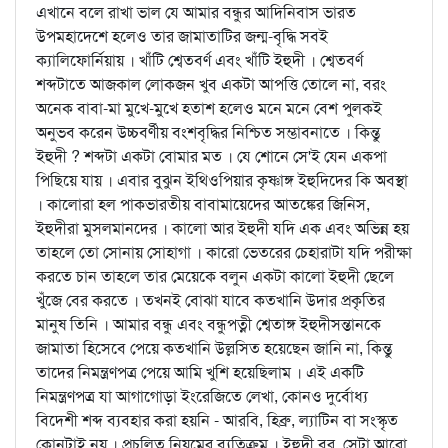
এখানে বলে রাখা ভাল যে আমার বন্ধুর আদিনিবাস ভারত
উপমহাদেশে হলেও তার জামাতাটির জন্ম-বৃদ্ধি সবই
ক্যালিফোর্নিয়ায় । খাঁটি শ্বেতবর্ণ এবং খাঁটি ইহুদী । শ্বেতবর্ণ
শব্দটাতে আজকাল লোকজন খুব একটা আপত্তি তোলে না, বরং
অনেক বাবা-মা মুখে-মুখে হতাশ হলেও মনে মনে বেশ পুলকই
অনুভব করেন উচ্চবর্ণীয় বংশবৃদ্ধির নিশ্চিত সম্ভাবনাতে । কিন্তু
ইহুদী ? শব্দটা একটা বোমার মত । যে শোনে সে'ই যেন একপা
পিছিয়ে যায় । এবার বুঝুন ইথিওপিয়ার কৃষ্ণাঙ্গ ইহুদিদের কি অবস্থা
। কালোরা হল পাকভারতীয় বাবামায়েদের আতঙ্কের জিনিস,
ইহুদীরা মুসলমানদের । কালো আর ইহুদী যদি এক এবং অভিন্ন হয়
তাহলে তো সোনায় সোহাগা । কারো ভেতরের চেহারাটা যদি পরীক্ষা
করতে চান তাহলে তার মেয়েকে বলুন একটা কালো ইহুদী ছেলে
খুঁজে বের করতে । তখনই বোঝা যাবে কতখানি উদার প্রকৃতির
মানুষ তিনি । আমার বন্ধু এবং বন্ধুপত্নী শ্বেতাঙ্গ ইহুদীসন্তানকে
জামাতা হিসেবে পেয়ে কতখানি উল্লসিত হয়েছেন জানি না, কিন্তু
তাদের নিমন্ত্রণপত্র পেয়ে আমি খুশি হয়েছিলাম । এই একটি
নিমন্ত্রণপত্র যা আগাগোড়া ইংরেজিতে লেখা, কোনও দুর্বোধ্য
বিদেশী শব্দ ব্যবহার করা হয়নি - আরবি, হিব্রু, ল্যাটিন বা সংস্কৃত
কোনটাই নয় । প্রচলিত নিয়মের ব্যতিক্রম । ইহুদী বর, সেটা আরো