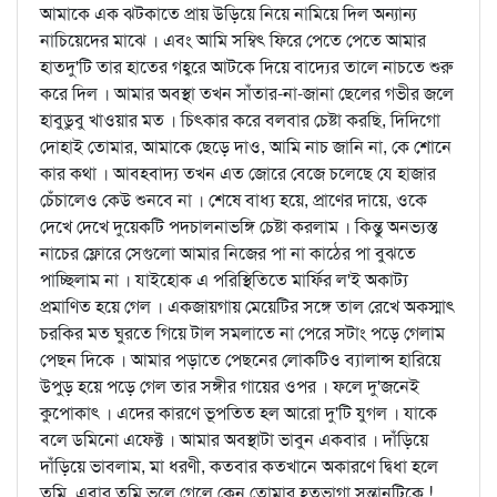
আমাকে এক ঝটকাতে প্রায় উড়িয়ে নিয়ে নামিয়ে দিল অন্যান্য
নাচিয়েদের মাঝে । এবং আমি সম্বিৎ ফিরে পেতে পেতে আমার
হাতদু'টি তার হাতের গহ্বরে আটকে দিয়ে বাদ্যের তালে নাচতে শুরু
করে দিল । আমার অবস্থা তখন সাঁতার-না-জানা ছেলের গভীর জলে
হাবুডুবু খাওয়ার মত । চিত্কার করে বলবার চেষ্টা করছি, দিদিগো
দোহাই তোমার, আমাকে ছেড়ে দাও, আমি নাচ জানি না, কে শোনে
কার কথা । আবহবাদ্য তখন এত জোরে বেজে চলেছে যে হাজার
চেঁচালেও কেউ শুনবে না । শেষে বাধ্য হয়ে, প্রাণের দায়ে, ওকে
দেখে দেখে দুয়েকটি পদচালনাভঙ্গি চেষ্টা করলাম । কিন্তু অনভ্যস্ত
নাচের ফ্লোরে সেগুলো আমার নিজের পা না কাঠের পা বুঝতে
পাচ্ছিলাম না । যাইহোক এ পরিস্থিতিতে মার্ফির ল'ই অকাট্য
প্রমাণিত হয়ে গেল । একজায়গায় মেয়েটির সঙ্গে তাল রেখে অকস্মাৎ
চরকির মত ঘুরতে গিয়ে টাল সমলাতে না পেরে সটাং পড়ে গেলাম
পেছন দিকে । আমার পড়াতে পেছনের লোকটিও ব্যালান্স হারিয়ে
উপুড় হয়ে পড়ে গেল তার সঙ্গীর গায়ের ওপর । ফলে দু'জনেই
কুপোকাৎ । এদের কারণে ভূপতিত হল আরো দু'টি যুগল । যাকে
বলে ডমিনো এফেক্ট । আমার অবস্থাটা ভাবুন একবার । দাঁড়িয়ে
দাঁড়িয়ে ভাবলাম, মা ধরণী, কতবার কতখানে অকারণে দ্বিধা হলে
তুমি, এবার তুমি ভুলে গেলে কেন তোমার হতভাগা সন্তানটিকে !