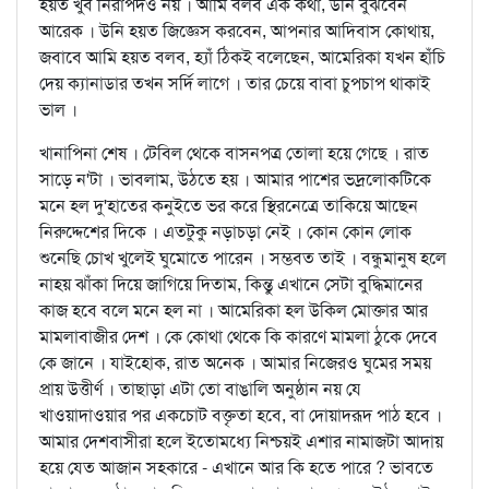
হয়ত খুব নিরাপদও নয় । আমি বলব এক কথা, উনি বুঝবেন
আরেক । উনি হয়ত জিজ্ঞেস করবেন, আপনার আদিবাস কোথায়,
জবাবে আমি হয়ত বলব, হ্যাঁ ঠিকই বলেছেন, আমেরিকা যখন হাঁচি
দেয় ক্যানাডার তখন সর্দি লাগে । তার চেয়ে বাবা চুপচাপ থাকাই
ভাল ।
খানাপিনা শেষ । টেবিল থেকে বাসনপত্র তোলা হয়ে গেছে । রাত
সাড়ে ন'টা । ভাবলাম, উঠতে হয় । আমার পাশের ভদ্রলোকটিকে
মনে হল দু'হাতের কনুইতে ভর করে স্থিরনেত্রে তাকিয়ে আছেন
নিরুদ্দেশের দিকে । এতটুকু নড়াচড়া নেই । কোন কোন লোক
শুনেছি চোখ খুলেই ঘুমোতে পারেন । সম্ভবত তাই । বন্ধুমানুষ হলে
নাহয় ঝাঁকা দিয়ে জাগিয়ে দিতাম, কিন্তু এখানে সেটা বুদ্ধিমানের
কাজ হবে বলে মনে হল না । আমেরিকা হল উকিল মোক্তার আর
মামলাবাজীর দেশ । কে কোথা থেকে কি কারণে মামলা ঠুকে দেবে
কে জানে । যাইহোক, রাত অনেক । আমার নিজেরও ঘুমের সময়
প্রায় উত্তীর্ণ । তাছাড়া এটা তো বাঙালি অনুষ্ঠান নয় যে
খাওয়াদাওয়ার পর একচোট বক্তৃতা হবে, বা দোয়াদরূদ পাঠ হবে ।
আমার দেশবাসীরা হলে ইতোমধ্যে নিশ্চয়ই এশার নামাজটা আদায়
হয়ে যেত আজান সহকারে - এখানে আর কি হতে পারে ? ভাবতে