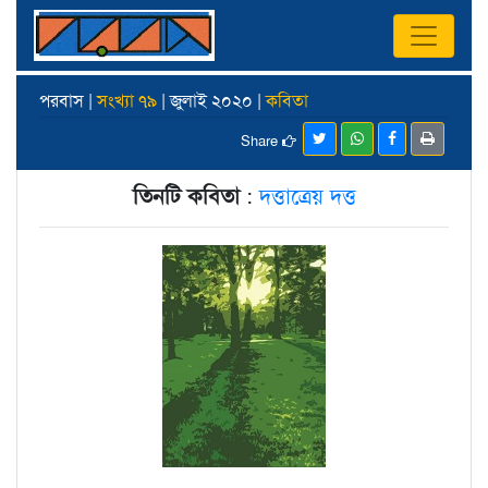
পরবাস |
সংখ্যা ৭৯
| জুলাই ২০২০ |
কবিতা
Share
তিনটি কবিতা
:
দত্তাত্রেয় দত্ত