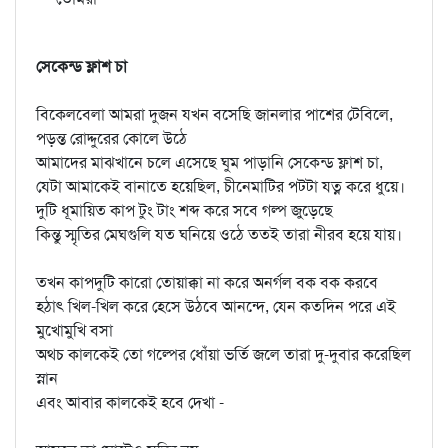
সেকেন্ড ফ্লাশ চা
বিকেলবেলা আমরা দুজন যখন বসেছি জানলার পাশের টেবিলে,
পড়ন্ত রোদ্দুরের কোলে উঠে
আমাদের মাঝখানে চলে এসেছে ঘুম পাড়ানি সেকেন্ড ফ্লাশ চা,
যেটা আমাকেই বানাতে হয়েছিল, চীনেমাটির পটটা যত্ন করে ধুয়ে।
দুটি ধূমায়িত কাপ টুং টাং শব্দ করে সবে গল্প জুড়েছে
কিন্তু স্মৃতির মেঘগুলি যত ঘনিয়ে ওঠে ততই তারা নীরব হয়ে যায়।
তখন কাপদুটি কারো তোয়াক্কা না করে অনর্গল বক বক করবে
হঠাৎ খিল-খিল করে হেসে উঠবে আনন্দে, যেন কতদিন পরে এই
মুখোমুখি বসা
অথচ কালকেই তো গল্পের ধোঁয়া ভর্তি জলে তারা দু-দুবার করেছিল
স্নান
এবং আবার কালকেই হবে দেখা -