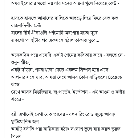
অমর ইলোরার মতো নয় যার মনের আয়না খুলে নিয়েছে কেউ -
হাসতে হাসতে আমাদের বালিতে আছড়ে দিয়ে ফিরে যেত কত
রাজনন্দিনীর ঢেউ
যাদের দীর্ঘ গ্রীবাগুলি পর্ণমোচী অরণ্যের মতো দূরে
একশো পা হাঁটার পর একসঙ্গে হঠাৎ তাকাত ঘুরে...
অনেকদিন পরে এসেছি একটা প্রেমের কবিতার কাছে - বলছে সে -
শুনুন প্লীজ়
একটু দাঁড়ান, গয়নাগুলো ছেড়ে একদম সিম্পল্‌ হয়ে এসে
আপনার সঙ্গে যাব, আমরা দেখে আসব কোন বাড়িগুলো ভেঙেছে
ঝড়ে
দেখে আসব মিউজিয়াম, জু-গার্ডেন, ইস্টেশন - এই আগুন ও নদীর
শহরে -
হ্যাঁ, এখানেই দেখা যেত তাদের - যখন রিং রোড জুড়ে আষাঢ়
ফুটিয়ে নিত জল
আহাঁটু বর্ষাতি পরা নায়িকারা হঠাৎ সংলাপ ভুলে বার করত ভুরুর
পিস্তল