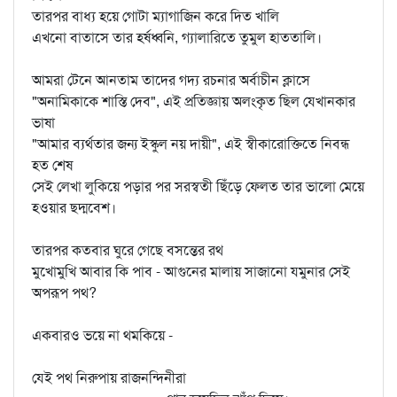
তারপর বাধ্য হয়ে গোটা ম্যাগাজিন করে দিত খালি
এখনো বাতাসে তার হর্ষধ্বনি, গ্যালারিতে তুমুল হাততালি।
আমরা টেনে আনতাম তাদের গদ্য রচনার অর্বাচীন ক্লাসে
"অনামিকাকে শাস্তি দেব", এই প্রতিজ্ঞায় অলংকৃত ছিল যেখানকার
ভাষা
"আমার ব্যর্থতার জন্য ইস্কুল নয় দায়ী", এই স্বীকারোক্তিতে নিবন্ধ
হত শেষ
সেই লেখা লুকিয়ে পড়ার পর সরস্বতী ছিঁড়ে ফেলত তার ভালো মেয়ে
হওয়ার ছদ্মবেশ।
তারপর কতবার ঘুরে গেছে বসন্তের রথ
মুখোমুখি আবার কি পাব - আগুনের মালায় সাজানো যমুনার সেই
অপরূপ পথ?
একবারও ভয়ে না থমকিয়ে -
যেই পথ নিরুপায় রাজনন্দিনীরা