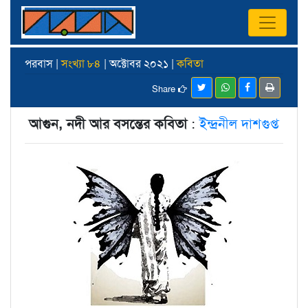
পরবাস |
সংখ্যা ৮৪
| অক্টোবর ২০২১ |
কবিতা
Share
আগুন, নদী আর বসন্তের কবিতা
:
ইন্দ্রনীল দাশগুপ্ত