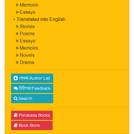
Memoirs
Essays
Translated into English
Stories
Poems
Essays
Memoirs
Novels
Drama
লেখক/Author List
চিঠিপত্র/Feedback
Search
Parabaas Books
Book Store