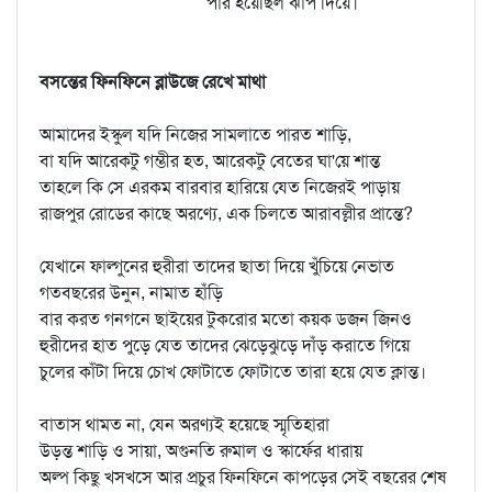
পার হয়েছিল ঝাঁপ দিয়ে।
বসন্তের ফিনফিনে ব্লাউজে রেখে মাথা
আমাদের ইস্কুল যদি নিজের সামলাতে পারত শাড়ি,
বা যদি আরেকটু গম্ভীর হত, আরেকটু বেতের ঘা'য়ে শান্ত
তাহলে কি সে এরকম বারবার হারিয়ে যেত নিজেরই পাড়ায়
রাজপুর রোডের কাছে অরণ্যে, এক চিলতে আরাবল্লীর প্রান্তে?
যেখানে ফাল্গুনের হুরীরা তাদের ছাতা দিয়ে খুঁচিয়ে নেভাত
গতবছরের উনুন, নামাত হাঁড়ি
বার করত গনগনে ছাইয়ের টুকরোর মতো কয়ক ডজন জিনও
হুরীদের হাত পুড়ে যেত তাদের ঝেড়েঝুড়ে দাঁড় করাতে গিয়ে
চুলের কাঁটা দিয়ে চোখ ফোটাতে ফোটাতে তারা হয়ে যেত ক্লান্ত।
বাতাস থামত না, যেন অরণ্যই হয়েছে স্মৃতিহারা
উড়ন্ত শাড়ি ও সায়া, অগুনতি রুমাল ও স্কার্ফের ধারায়
অল্প কিছু খসখসে আর প্রচুর ফিনফিনে কাপড়ের সেই বছরের শেষ