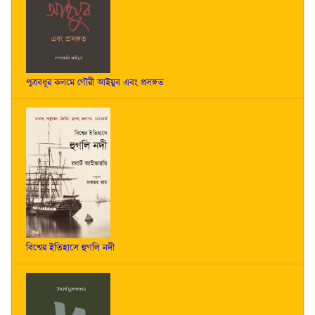
পুত্রবধূর কলমে গৌরী আইয়ুব এবং প্রসঙ্গত
বিশ্বের ইতিহাসে হুগলি নদী