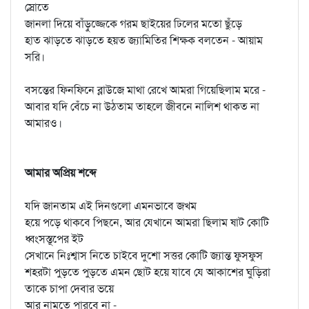
স্রোতে
জানলা দিয়ে বাঁড়ুজ্জেকে গরম ছাইয়ের ঢিলের মতো ছুঁড়ে
হাত ঝাড়তে ঝাড়তে হয়ত জ্যামিতির শিক্ষক বলতেন - আয়াম
সরি।
বসন্তের ফিনফিনে ব্লাউজে মাথা রেখে আমরা গিয়েছিলাম মরে -
আবার যদি বেঁচে না উঠতাম তাহলে জীবনে নালিশ থাকত না
আমারও।
আমার অপ্রিয় শব্দে
যদি জানতাম এই দিনগুলো এমনভাবে জখম
হয়ে পড়ে থাকবে পিছনে, আর যেখানে আমরা ছিলাম ষাট কোটি
ধ্বংসস্তূপের ইট
সেখানে নিঃশ্বাস নিতে চাইবে দুশো সত্তর কোটি জ্যান্ত ফুসফুস
শহরটা পুড়তে পুড়তে এমন ছোট হয়ে যাবে যে আকাশের ঘুড়িরা
তাকে চাপা দেবার ভয়ে
আর নামতে পারবে না -