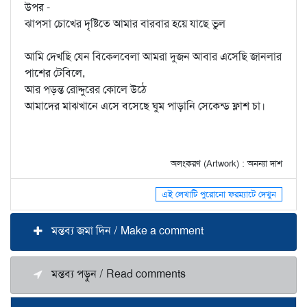
উপর -
ঝাপসা চোখের দৃষ্টিতে আমার বারবার হয়ে যাছে ভুল
আমি দেখছি যেন বিকেলবেলা আমরা দুজন আবার এসেছি জানলার
পাশের টেবিলে,
আর পড়ন্ত রোদ্দুরের কোলে উঠে
আমাদের মাঝখানে এসে বসেছে ঘুম পাড়ানি সেকেন্ড ফ্লাশ চা।
অলংকরণ (Artwork) : অনন্যা দাশ
এই লেখাটি পুরোনো ফরম্যাটে দেখুন
মন্তব্য জমা দিন / Make a comment
মন্তব্য পড়ুন / Read comments