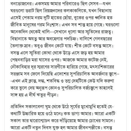
বনভোজনের। একসময় আমার পরিবারেও ছিল সেসব---যখন
ঘরগুলো ভরাট ছিল প্রিয়জনদের কলকাকলিতে, যখন বিছানায়
এসেই পেতাম নরম দুটি হাতের ছোঁয়া, বুকের ওপর ধ্বনিত হত
জীবিত মানুষের গরম নিঃশ্বাস। এখন সব শান্ত হয়ে গেছে। ঘরগুলো
অনেকদিন থেকেই খালি---সেখানে ধূলো আর স্মৃতিদের রাজত্ব।
বিছানাতে অযত্ন আর অবহেলার পদচিহ্ন। বালিশে গেলবছরের
তৈলাক্ত স্রাব। তবুও জীবন কেটে যায়। শীত কেটে বসন্ত আসে।
বসন্ত এলে স্মৃতিরা কোথা থেকে উড়ে এসে জড় হয় আমার
পেছনবাড়ির মরা ঘাসের ওপর। আজকে আমার কটেজ নেই,
নৌকাবিহার দূর স্মরণের সারণীতে হারিয়ে গেছে, মৎস্যশিকারের
সরঞ্জাম সব ফেলে দিয়েছি এদেশের সুপরিচালিত আবর্জনার স্তূপে--
-এখন এই ক্লান্ত, দগ্ধ, শতবিদ্ধ ও ভগ্ন দেহটিকে কেউ যদি করুণা
করে তুলে দেয় অনুরূপ কোনও সুপরিচালিত বর্জ্যস্তূপে তাহলেই
সাঙ্গ হয় এ দীর্ঘ ঋতুর পীড়ন।
প্রতিদিন সকালবেলা ঘুম থেকে উঠে সূর্যের মুখোমুখি হতেই যে-
কথাটি উচ্চারিত হয়ে ওঠে মনেঃ কত ভাগ্য আমার। আরো একটি
সকাল তার দ্বারোন্মোচন করে দাঁড়িয়েছে আমার চোখের সামনে।
আরো একটি নতুন দিবস যুক্ত হল আমার জীবনপঞ্জীতে। বসন্ত