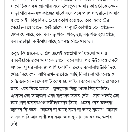
সাথে ঠিক একই জায়গায় এসে উপস্থিত। আমার কাছ থেকে তেমন
সাড়া পায়নি---এত কাজের মাঝে বসে বসে পাখি খাওয়ানো আমার
ধাতে নেই। কিছুদিন এভাবে হতাশ হয়ে হয়ে তারা হয়ত টের
পেয়েছিল যে তাদের সেই প্রাণের মানুষটি কোথাও চলে গেছে---
এখন যে আছে তার মন বড় শক্ত। শক্ত, হ্যাঁ, বড় শক্ত হয়ে গেছে
মন। এছাড়া কি উপায় আছে কোনও বেঁচে থাকার।
তবুও কি জানেন, এপ্রিল এলেই হতভাগা পাখিগুলো আমার
ব্যাকইয়ার্ডে এসে আমাকে হ্যালো বলে যায়। গত উইকেণ্ডে একটা
অসম্ভব সুন্দর লালরঙা পাখি ফ্যামিলি রুমের জানালায় উঁকি দিয়ে
খোঁজ নিয়ে গেল আমি এখনও বেঁচে আছি কিনা। না থাকলেও যে
কেউ জানবে না সেকথাটি বোধ হয় পাখিরা জানে। তাই তারা মাঝে
মাঝে খবর নিতে আসে---ক্ষুদকুড়ো কিছু খেতে দিই বা দিই।
এদেশে তো আজকাল একা মানুষের অভাব নেই---সারা শহরই তো
ভরে গেল অবসরপ্রাপ্ত সঙ্গীহারাদের দিয়ে। ওদের খবর তরুণরা
জানবে কি করে---তাদের না আছে সময় না আছে সুযোগ। আমার
লনের পাখি আর প্রাণীদের সময় আর সুযোগ কোনটারই অভাব
নেই।