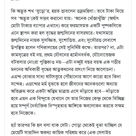
কি অদ্ভূত শখ ‘বুড়ো’র, হয়ত ভাবলেন ভদ্রমহিলা। তবে টাকা দিয়ে
সব ‘অদ্ভূত’কেই সম্ভব করানো যায়। ‘অনেক খোঁজাখুঁজি’ (অর্থাৎ
মোটা টাকার ব্যাপার এখানে) করে ফরমাসমত একটি পুষ্পকলিকে
এনে স্থাপন করা হল বৃদ্ধের জন্মদিনের বাসরঘরে। যথাসময়ে
জন্মদিনের নায়ক সুসজ্জিত, সুশোভিত, এবং সুসৌরভ লেবাশে
উপস্থিত হলেন গণিকালয়ের সেই সুনির্দিষ্ট কক্ষে। তারপর? না, এটা
কামসূত্রের বই নয়, প্রথম যৌবনের হর্মোনবর্ধক, যৌনোত্তেজক
বটতলার নোংরা পুস্তিকাও নয়---এটা নব্বুই বছর বয়স্ক এক গভীর
মননের অধিকারী বৃদ্ধের আত্নকথনের প্রসংগ নিয়ে আলোচনা।
এগ্রন্থ বোঝার সাধ্য ষাটসত্তুরে পৌঁছানোর আগে কারো হবে কিনা
সন্দেহ। এগ্রন্থের মর্ম বুঝতে হলে জীবনের অনেকগুলো অধ্যায়
অতিক্রম করে একটা অন্তিম মাত্রায় এসে দাঁড়াতে হবে---দাঁড়াতে
হবে এমন এক বিন্দুতে যেখানে সে তার নিজের কেন্দ্র থেকে বিচ্ছিন্ন
হয়ে সম্পূর্ণ নৈর্ব্যক্তিক নিস্পৃহতার আঙ্গিকে অবলোকন করতে সক্ষম
হবে নিজেকে।
হ্যাঁ তারপর কি হল বলা যাক সেটা। গোড়া থেকেই বুঝা যাচ্ছিল যে
মেয়েটি সারাদিন অকথ্য কায়িক পরিশ্রম করে (এক সেলাইর