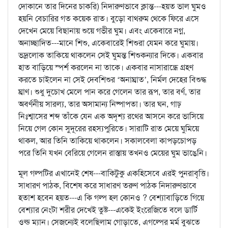
দোকানে তার দিনের চাকরি) নিদারুণভাবে ক্লান্ত---হয়ত ভাল ঘুমও
হয়নি বেচারির গত কয়েক রাত। বুড়ো বাথরুম থেকে ফিরে এসে
দেখেন মেয়ে বিছানায় শুয়ে গভীর ঘুম। এবং একেবারে নগ্ন,
অনাচ্ছাদিত---মানে শিশু, একেবারেই শিশুরা যেমন করে ঘুমায়।
ভদ্রলোক তাকিয়ে থাকলেন সেই ঘুমন্ত শিশুকন্যার দিকে। একবার
হাত বাড়িয়ে স্পর্শ করলেন না তাকে। একবার নাসারান্ধ্রে গ্রহণ
করতে চাইলেন না সেই দেবশিশুর ‘অনাঘ্রাত’, নির্মল দেহের বিশুদ্ধ
ঘ্রাণ। শুধু দুচোখ মেলে পান করে গেলেন তার রূপ, তার বর্ণ, তার
অবর্ণনীয় সারল্য, তার অসামান্য নিষ্পাপতা। তার ঘন, গাঢ়
নিঃশ্বাসের শব্দ তাঁকে যেন এক অদৃশ্য রথের আসনে করে ভাসিয়ে
নিয়ে গেল কোন সুদূরের রহস্যপুরিতে। সারাটি রাত মেয়ে ঘুমিয়ে
থাকল, আর তিনি তাকিয়ে থাকলেন। সকালবেলা কাপড়চোপড়
পরে তিনি যখন বেরিয়ে গেলেন রাস্তায় তখনও মেয়ের ঘুম ভাঙেনি।
মূল গল্পটির এখানেই শেষ---বাকিটুকু একহিসেবে এরই পুনরাবৃত্তি।
সাধারণ পাঠক, বিশেষ করে সাধারণ তরুণ পাঠক নিদারুণভাবে
হতাশ হবেন হয়ত---এ কি গল্প হল কোনও ? বেশ্যাবাড়িতে গিয়ে
বেশ্যার নেংটা শরীর দেখেই তুষ্ট---একেই ইংরেজিতে বলে ডার্টি
ওল্ড ম্যান। সেজন্যেই বলেছিলাম গোড়াতে, এগল্পের মর্ম বুঝতে