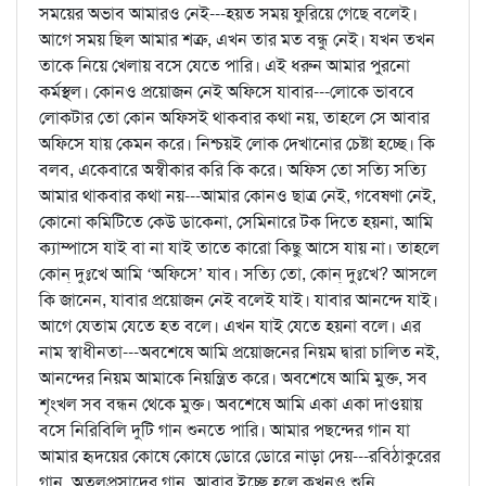
সময়ের অভাব আমারও নেই---হয়ত সময় ফুরিয়ে গেছে বলেই।
আগে সময় ছিল আমার শত্রু, এখন তার মত বন্ধু নেই। যখন তখন
তাকে নিয়ে খেলায় বসে যেতে পারি। এই ধরুন আমার পুরনো
কর্মস্থল। কোনও প্রয়োজন নেই অফিসে যাবার---লোকে ভাববে
লোকটার তো কোন অফিসই থাকবার কথা নয়, তাহলে সে আবার
অফিসে যায় কেমন করে। নিশ্চয়ই লোক দেখানোর চেষ্টা হচ্ছে। কি
বলব, একেবারে অস্বীকার করি কি করে। অফিস তো সত্যি সত্যি
আমার থাকবার কথা নয়---আমার কোনও ছাত্র নেই, গবেষণা নেই,
কোনো কমিটিতে কেউ ডাকেনা, সেমিনারে টক দিতে হয়না, আমি
ক্যাম্পাসে যাই বা না যাই তাতে কারো কিছু আসে যায় না। তাহলে
কোন্‌ দুঃখে আমি ‘অফিসে’ যাব। সত্যি তো, কোন্‌ দুঃখে? আসলে
কি জানেন, যাবার প্রয়োজন নেই বলেই যাই। যাবার আনন্দে যাই।
আগে যেতাম যেতে হত বলে। এখন যাই যেতে হয়না বলে। এর
নাম স্বাধীনতা---অবশেষে আমি প্রয়োজনের নিয়ম দ্বারা চালিত নই,
আনন্দের নিয়ম আমাকে নিয়ন্ত্রিত করে। অবশেষে আমি মুক্ত, সব
শৃংখল সব বন্ধন থেকে মুক্ত। অবশেষে আমি একা একা দাওয়ায়
বসে নিরিবিলি দুটি গান শুনতে পারি। আমার পছন্দের গান যা
আমার হৃদয়ের কোষে কোষে ডোরে ডোরে নাড়া দেয়---রবিঠাকুরের
গান, অতুলপ্রসাদের গান, আবার ইচ্ছে হলে কখনও শুনি