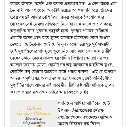
আমার জীবনে তেমনি এক অবাক প্রভাতের মত। এ যেন আরো এক
দৈববাণী আকাশ থেকে অবতীর্ণ হয়েছে আশিসবারি হয়ে। গ্রীষ্মের
চেয়ে বসন্তই আমার বেশি প্রিয়। বসন্ত আমাকে কৈশোর আর
যৌবনের সেই মেঘলা সন্ধিক্ষণে নিয়ে যায়। আমাকে জাগ্রত করে,
অনুপ্রাণিত করে পুনরায় পদব্রজী হতে, পুনরায় পার্কের বেঞ্চিতে
একাকি আসন গ্রহণ করে হ্রদের জলেতে হাঁসেদের ভেসে যাওয়া
দেখতে। ছোটবেলার সেই যে বিপুল রহস্যে ভরা মূঢ় মূর্খ সময়টা
সেই মুহুর্তগুলোর পাদমূলে তুলে নিয়ে যায় আমাকে। আমার জীর্ণ
দেহের কোষে কোষে জাগ্রত হয় প্রাচীন পিপাসা। আলো নয় তবু
আলোর ছায়াতে মোড়া, ঘোমটা নয় তবু আড়ালের চাহনিতে মুখর,
ফোটেনি তবু ফোটার আবেগে ফেটে পড়ার বাসনা---এই যে অপরূপ
অব্যক্ত অপূর্ণ তৃষ্ণা, অপার তমসাচ্ছন্ন ঘনরহস্য, সেই অনির্বচনীয়
মুহুর্তটির পাশে আমার এই শতাব্দীর জীর্ণ ক্লিষ্ট শরীরখানিকে স্থাপন
করতে পারার মত সুখ সংসারে আর কিছুতে নেই।
গ্যাব্রিয়েল গার্সিয়া মার্কিজের ছোট
উপন্যাস
Memories of my
melancholy whores
(স্মৃতিতে
আমার জীবনের যত বিষণ্ণ