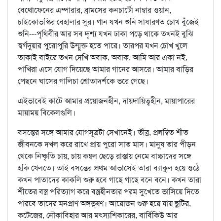
বেথোফেনের এম্পারার, ব্রামসের কনচার্টো নাম্বার ওয়ান,
চাইকোভস্কির বেহালার সুর। গান যখন শুনি সাধারণত চোখ বুঁজেই
শুনি---পৃথিবীর আর সব দৃশ্য যখন ঢাকা পড়ে থাকে তখনই বুঝি
স্বর্গদুয়ার পুরোপুরি উন্মুক্ত হতে পারে। তারপর যখন চোখ খুলে
তাকাই বাইরে তখন দেখি অবাক, অবাক, আমি আর একা নই,
পাখিরা এসে যোগ দিয়েছে আমার গানের আসরে। আমার বাড়ির
পেছনে ঘাসের গালিচা শ্রোতাদর্শকে ভরে গেছে।
এইভাবেই কাটে আমার প্রয়োজনহীন, দায়দায়িত্বহী্ন‌, মায়াপারের
মায়াময় বিকেলগুলি।
বসন্তের সঙ্গে আমার যোগসূত্রটা সেখানেই। তীব্র, প্রলম্বিত শীত
জীবনকে দখল করে রাখে প্রায় পুরো সাত মাস। মানুষ তার পীড়ন
থেকে নিষ্কৃতি চায়, চায় কম্বল ছেড়ে রাস্তায় নেমে বাচ্চাদের সঙ্গে
হকি খেলতে। তাই বসন্তের প্রথম আভাসেই তারা ব্যাকুল হয়ে ওঠে
কখন পাতাদের কাকলি শুরু হবে গাছে গাছে বনে বনে। কখন তারা
শীতের বস্ত্র পরিত্যাগ করে বস্ত্রহীনতার পরম সুখেতে ভাসিয়ে দিতে
পারবে তাদের মনপ্রাণ অঙ্গভূষণ। আয়োজন শুরু হয়ে যায় ছুটির,
কটেজের, নৌকাবিহার আর মৎস্যশিকারের, বার্বিকিউ আর