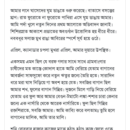
আমার লনে ঘাসেদের ঘুম ভাঙতে শুরু করেছে। বাতাসে বসন্তের
ঘ্রাণ। রাত ফুরোতে না ফুরোতে পাখিরা এসে ঘুম ভাঙায় আমার।
আমি পর্দা খুলে নতুন দিনের প্রথম আলোকে অভিবাদন জানাই।
শিশিরস্নাত আকাশে প্রভাতের অবগুন্ঠন উত্তোলিত হয় ধীরে ধীরে।
নববধূর সলাজ মুখ রাঙা আবিরের স্পর্শে সূর্য হয়ে ওঠে।
এপ্রিল, ক্যানাডার চপলা মুখরা এপ্রিল, আমার দুয়ারে উপস্থিত।
একসময় এমন ছিল যে বরফ গলার সাথে সাথে গ্রামবাংলার
চাষীদের মত কাস্তে-কোদাল হাতে আমি বেরিয়ে যেতাম বাগানের
আবর্জনা সাফসুফো করে নতুন ঋতুর জন্যে তৈরি হতে। সারাদিন
ধরে মরা ঘাস নিড়িয়ে গা অবশ হয়ে যেত। সবজির বাগান ছিল
আমার শখ, ফুলের বাগান গিন্নির। দুজনে মিলে গাড়ি নিয়ে বেরিয়ে
যেতাম ওর ফুল আর আমার বেগুন-টমাটো-লঙ্কা-শশার চারা কেনার
জন্যে এক নার্সারি থেকে আরেক নার্সারিতে। ফুল ছিল গিন্নির
রক্তশিরাতে, সবজি আমার। আমি কাব্যি করে বলতামঃ তুমি হলে
বাগানের মালিক, আমি তার মালি।
শনি রোববার হাজার কাজের মাঝে হঠাৎ হঠাৎ কাজ ফেলে ওকে