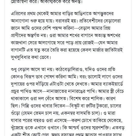
স্রোতস্বিনী করে। আকস্মিককে করে অনন্ত।
এপ্রিলের প্রথম থেকেই আমার বাড়ির আঙিনাতে আগন্তুকদের
আনাগোনা শুরু হয়ে যায়। বরাবরই হয়। প্রতিবেশীদের বেড়ালেরা
জানে আমি ওদের বেশি পছন্দ করিনা---বেড়াল আমার প্রিয়
প্রাণীদের অন্তর্গত নয়। ওরা আমার শখের বাগানে অত্যন্ত অশখের
কাজখানা সেরে আলগোছে সরে পড়ে প্রায় রোজই---যেন আমার
বাগানটি এত যত্ন করে তৈরি করা হয়েছে কেবল মার্জার জাতিটারই
সুখসুবিধার কথা ভেবে।
শুধু বেড়াল আসে তা নয়। কাঠবেড়ালিরাও, যদিও ওদের প্রতি
কোনও বিরূপ ভাব পোষণ করিনা আমি। বরং ভালোই লাগে ওদের
দুপায়ের ওপর দাঁড়িয়ে এটাওটা খেতে দেখতে। আমার ব্যাকইয়ার্ডে
প্রচুর পাখিও আসে---নানাজাতের নানারঙের পাখি। আমার স্ত্রী বেঁচে
থাকাকালে ওরা দল বেঁধে আসত। বিশেষ করে শালিক। কারণ
ছিল। গিন্নি ওদের খাবার দিতেন---বিস্কুট বা রুটির টুকরো, চালের
গুঁড়ো (যেমন তেমন চাল নয়, একনম্বর বাসমতি চাল)। ও মারা
যাবার পরের বছরও ওরা এসেছে---করুণ চোখে তাকিয়ে থেকেছে,
খুঁজেছে ওকে এখানে ওখানে। কি আশ্চর্য ওদের স্মরণশক্তি। এতবড়
একটা শীত কেটে গেল, অথচ বসন্তের প্রথম আভাস পাওয়ার সাথে