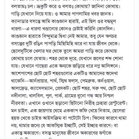
বলতামঃ চল। ভ্রূকুটি করে ও বলতঃ কোথায়? জানিনা কোথায়।
গাড়ি যেখানে নিয়ে যায়। ও আমার পাগলামির খবর জানত।
ক্যানাডার বসন্তে আমি কাণ্ডজ্ঞান হারাই, এই ছিল ওর বদ্ধমূল
ধারণা---এ ধারণা খণ্ডানোর কোনও চেষ্টাই করিনি কোনদিন।
কাণ্ডজ্ঞান হারাতে বিন্দুমাত্র দ্বিধা নেই আমার, তবু যেন ক্ষণচর
বসন্তের দুটি রঙিন পাপড়ি মিছিমিছি ঝরে না যায় জীবন থেকে।
ছেলেদুটিকে খেলার ঘর থেকে তুলে আমরা গাড়ি করে কোথায়
কোথায় চলে যেতাম। শহর থেকে দূরে, যেখানে জলের শব্দ শোনা
যায়। যেখানে গাছেরা একে অন্যকে জড়িয়ে ধরে নগ্ন আলিঙ্গনে।
আশেপাশের ছোট ছোট শহরগুলোর একটিও আমাদের অদেখা
থাকেনি---আর্নপ্রায়ার, পার্থ, স্মিথ ফল্‌স্‌, পেমব্রুক, কর্নওয়াল,
আলফ্রেড, ক্যাসেলম্যান, প্রেসকট। ছোট শহর, সরু পথ, ছোট ছোট
নদীনালা, খালবিল, পুল, পার্ক, গ্রামের বুনো গন্ধ আর নিশ্চল
নীরবতা। এখানে ওখানে ছড়ানো ছিটানো নিরীহ চেহারা রেস্টুরেন্ট।
মন চাইল, এক জায়গায় থেমে এককাপ কফি খেয়ে নিতাম, ছেলেরা
হয়ত খেতে চাইত আইসক্রিম বা পটেটো চিপ। ক্ষিদের কারণে থামা
নয়, থামার জন্যে যে আকস্মিক ইচ্ছাটি, সেই ইচ্ছার কারণে। বা
একান্ত অকারণে। বসন্ত মানুষের জীবনে অকারণের ঝর্ণাকে