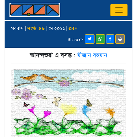
পরবাস |
সংখ্যা ৪৮
| মে ২০১১ |
প্রবন্ধ
Share
আনন্দভরা এ বসন্ত
:
মীজান রহমান