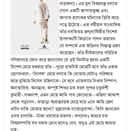
বারাঙ্গনা)। এর মূল বিষয়বস্তু বলতে
গেলে একটি আপাততুচ্ছ এবং
আপাত হাস্যকর ঘটনাকে ভিত্তি করে
গড়ে উঠেছে। এক বর্ষীয়ান সাংবাদিক
তাঁর নবতিতম জন্মবার্ষিকীর বিশেষ
উপলক্ষ্যটি কিভাবে পালন করবেন
সে সম্পর্কে এক অভিনব সিদ্ধান্ত গ্রহণ
করেছেন। তাঁর দীর্ঘকালের পরিচিত
গণিকালয়ে ফোন করে জানালেন যে ওই দিনটার জন্যে একটি
বিশেষ মেয়ে দরকার তাঁর---পুরো রাতটাই মেয়েটি হবে তাঁর একক
ভোগদখলে। ‘বিশেষ’ মেয়ে বলতে কি বোঝায় সেটাও পরিষ্কার
করে বুঝিয়ে দিলেন মহিলাকে। সে হবে একেবারে নিখাদ নিষ্পাপ,
অনাস্বাদি্ত,‌ অনাঘ্রা্‌ত, অস্পৃষ্ট শিশুর মত সরল সুন্দর চতুর্দশী
কুমারী। সব্বনাশ, এমন মেয়ে আমি পাব কোত্থেকে---মহিলা আকাশ
থেকে পড়লেন। তাছাড়া অপ্রাপ্তবয়স্ক মেয়ে ঘরে এনে আমি জেল
খাটব নাকি তোমার জন্যে? ভদ্রলোক নাছোড়বান্দা। তিনি জানতেন
ওসব চালাকি---টাকা খসাবার মতলব। বললেনঃ আমার যত
বিষয়সম্পত্তি সব বন্ধক রেখে হলেও দেব, তবুও এই মেয়ে আমার
চাই।