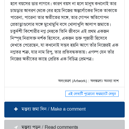
হলে বয়সের ভার লাগবে। কারণ বয়স না হলে মানুষ কখনোই তার
চামড়ার আবরণ থেকে বের হয়ে নিজের অন্তর্লোকের দিকে তাকাতে
পারেনা, পারেনা তার অতীতের সঙ্গে, তার গোপন অতিগোপন
প্রেতাত্নাগুলোর সঙ্গে মুখোমুখি বসে খোলাখুলি আলাপ জমাতে।
চতুর্দশী কিশোরীর নগ্ন দেহকে তিনি জীবনে এই প্রথম একজন
নিস্পৃহ নিরাসক্ত দর্শক হিসেবে, একজন ভক্ত পূজারী হিসেবে
দেখতে পেরেছেন, যা কখনোই সম্ভব হয়নি আগে তাঁর নিজেরই এক
নগ্নতর শত্রু, যার নাম রিপু, তার প্রতিবন্ধকতায়। এগল্প যেন তাঁর
নিজের অতীতের কাছে প্রেরিত এক বিচিত্র প্রেমপত্র।
অলংকরণ (Artwork) : অলঙ্করণঃ অনন্যা দাশ
এই লেখাটি পুরোনো ফরম্যাটে দেখুন
মন্তব্য জমা দিন / Make a comment
মন্তব্য পড়ুন / Read comments