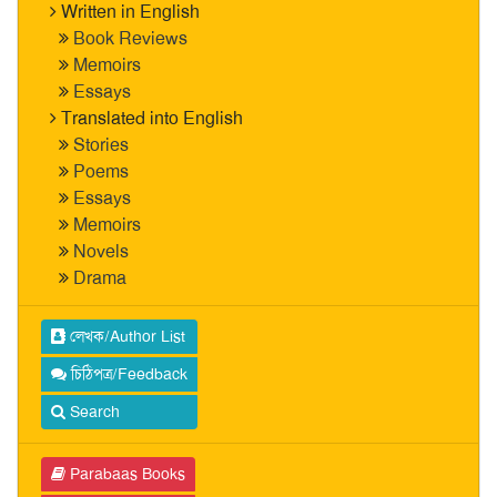
Written in English
Book Reviews
Memoirs
Essays
Translated into English
Stories
Poems
Essays
Memoirs
Novels
Drama
লেখক/Author List
চিঠিপত্র/Feedback
Search
Parabaas Books